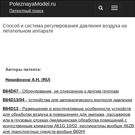
PoleznayaModel.ru
Патентный поиск
Способ и система регулирования давления воздуха на
летательном аппарате
Авторы патента:
Никифоров А.Н. (RU)
B64D47
- Оборудование, не отнесенное к другим группам
B64D13/04
- устройства для автоматического контроля давления
B64D13
- Размещение и конструктивные особенности устройств
для обработки воздуха в помещениях для экипажа, пассажиров
или в грузовых отсеках (медицинская обработка помещений с
искусственным климатом A61G 10/02; респираторы вообще A62B;
для транспортных средств вообще B60H)