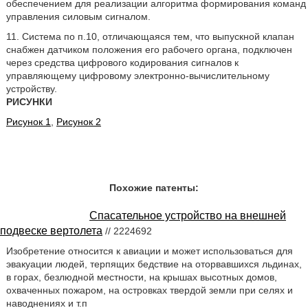
обеспечением для реализации алгоритма формирования команд
управления силовым сигналом.
11. Система по п.10, отличающаяся тем, что выпускной клапан
снабжен датчиком положения его рабочего органа, подключен
через средства цифрового кодирования сигналов к
управляющему цифровому электронно-вычислительному
устройству.
РИСУНКИ
Рисунок 1
,
Рисунок 2
Похожие патенты:
Спасательное устройство на внешней
подвеске вертолета
// 2224692
Изобретение относится к авиации и может использоваться для
эвакуации людей, терпящих бедствие на оторвавшихся льдинах,
в горах, безлюдной местности, на крышах высотных домов,
охваченных пожаром, на островках твердой земли при селях и
наводнениях и т.п