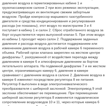
давления воздуха в герметизированных кабине 1 и
грузопассажирском салоне 2 при всех режимах эксплуатации,
предусматривающих их вентиляцию свежим забортным
воздухом. Пройдя компрессор маршевого газотурбинного
двигателя и средства кондиционирования и регулирования
расхода (не показаны), этот воздух по магистралям 3 и 4
поступает в кабину 1 и салон 2. Сброс отработанного воздуха за
борт осуществляется через выпускной клапан 5. При этом воздух
из кабины 1 проходит через салон 2. Поддержание заданных
давления и расхода воздуха достигается поддержанием или
изменением давления воздуха в рабочей камере 6 переменного
объема. Рабочий орган клапана закреплен на жестком центре
диафрагмы 7, разгруженной от воздействия перепада между
давлением в камере 6 и атмосферным давлением за бортом
летательного аппарата. На подвижной диафрагме 7 и ее жестком
центре, ограничивающих камеру 6, давление в камере
сравнивают с давлением воздуха в салоне 2. Давление воздуха в
камере 6 изменяют посредством регулятора 8 ее питания.
Регулятор 8 выполнен в виде электропневматического
преобразователя с шиберной заслонкой. Электропривод 9 этой
заслонки обеспечивает ее перемещение. При перемещении
шиберной заслонки регулятора 8 изменяется гидравлическое
сопротивление воздуховодов 10 и 11, через которые камера 6