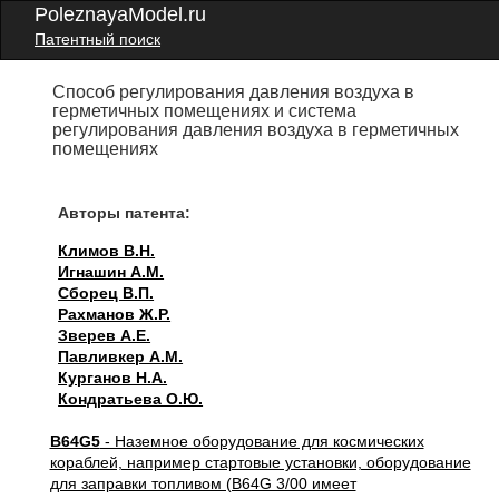
PoleznayaModel.ru
Патентный поиск
Способ регулирования давления воздуха в
герметичных помещениях и система
регулирования давления воздуха в герметичных
помещениях
Авторы патента:
Климов В.Н.
Игнашин А.М.
Сборец В.П.
Рахманов Ж.Р.
Зверев А.Е.
Павливкер А.М.
Курганов Н.А.
Кондратьева О.Ю.
B64G5
- Наземное оборудование для космических
кораблей, например стартовые установки, оборудование
для заправки топливом (B64G 3/00 имеет