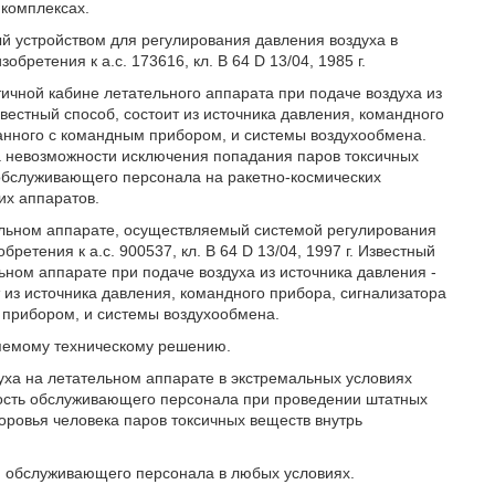
 комплексах.
й устройством для регулирования давления воздуха в
бретения к а.с. 173616, кл. B 64 D 13/04, 1985 г.
ичной кабине летательного аппарата при подаче воздуха из
естный способ, состоит из источника давления, командного
анного с командным прибором, и системы воздухообмена.
а невозможности исключения попадания паров токсичных
обслуживающего персонала на ракетно-космических
их аппаратов.
ельном аппарате, осуществляемый системой регулирования
етения к а.с. 900537, кл. B 64 D 13/04, 1997 г. Известный
ьном аппарате при подаче воздуха из источника давления -
из источника давления, командного прибора, сигнализатора
 прибором, и системы воздухообмена.
ляемому техническому решению.
уха на летательном аппарате в экстремальных условиях
асность обслуживающего персонала при проведении штатных
оровья человека паров токсичных веществ внутрь
и обслуживающего персонала в любых условиях.