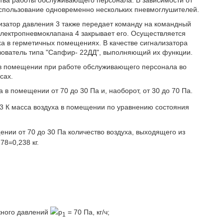
спользование одновременно нескольких пневмоглушителей.
изатор давления 3 также передает команду на командный
 электропневмоклапана 4 закрывает его. Осуществляется
а в герметичных помещениях. В качестве сигнализатора
зователь типа "Сапфир- 22ДД", выполняющий их функции.
 в помещении при работе обслуживающего персонала во
сах.
в помещении от 70 до 30 Па и, наоборот, от 30 до 70 Па.
93 К масса воздуха в помещении по уравнению состояния
нии от 70 до 30 Па количество воздуха, выходящего из
78=0,238 кг.
жного давлений
p
= 70 Па, кг/ч;
1