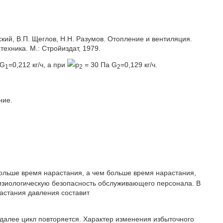
кий, В.П. Щеглов, Н.Н. Разумов. Отопление и вентиляция.
отехника. М.: Стройиздат, 1979.
 G
=0,212 кг/ч, а при
p
= 30 Па G
=0,129 кг/ч.
1
2
2
ние.
больше время нарастания, а чем больше время нарастания,
физиологическую безопасность обслуживающего персонала. В
растания давления составит
далее цикл повторяется. Характер изменения избыточного