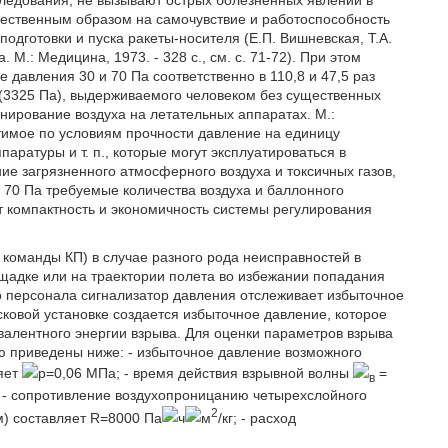
следования, не вызывают острых болезненных явлений в
ущественным образом на самочувствие и работоспособность
дготовки и пуска ракеты-носителя (Е.П. Вишневская, Т.А.
. М.: Медицина, 1973. - 328 с., см. с. 71-72). При этом
 давления 30 и 70 Па соответственно в 110,8 и 47,5 раз
 (3325 Па), выдерживаемого человеком без существенных
онирование воздуха на летательных аппаратах. М.:
устимое по условиям прочности давление на единицу
аратуры и т. п., которые могут эксплуатироваться в
е загрязненного атмосферного воздуха и токсичных газов,
и 70 Па требуемые количества воздуха и баллонного
компактность и экономичность системы регулирования
 команды КП) в случае разного рода неисправностей в
ощадке или на траектории полета во избежании попадания
 персонала сигнализатор давления отслеживает избыточное
сковой установке создается избыточное давление, которое
ивалентного энергии взрыва. Для оценки параметров взрыва
ю приведены ниже: - избыточное давление возможного
ляет
р=0,06 МПа; - время действия взрывной волны
=
в
м; - сопротивление воздухопроницанию четырехслойного
2
м) составляет R=8000 Па
ч
м
/кг; - расход