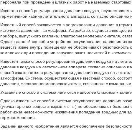
персонала при проведении штатных работ на наземных стартовых
Известен способ регулирования давления воздуха, осуществляемы
герметичиной кабине летательного аппарата, согласно описанию изо
Известный способ заключается в регулировании давления в гермет
источника давления - атмосферы. Устройство, осуществляющее изв
прибора, выпускного клапана, электропневмопереключателя, связ
Однако данный способ и устройство регулирования давления из-з
веществ извне внутрь помещения не обеспечивают безопасность 
комплексах при проведении запусков ракет-носителей и космическ
Известен также способ регулирования давления воздуха на летат
давления воздуха на летательном аппарате согласно описанию изобр
способ заключается в регулировании давления воздуха на летател
атмосферы. Система, осуществляющая известный способ, состоит 
давления, электропневмопереключателя, связанного с командным
Указанные способ и система являются наиболее близкими к заяв
Однако известные способ и система регулирования давления возд
(утечка горючих веществ, взрыв и т. п. ) не обеспечивают безоп
работ из-за невозможности исключения попадания вредных для зд
гермопомещения.
Задачей данного изобретения является обеспечение безопасност