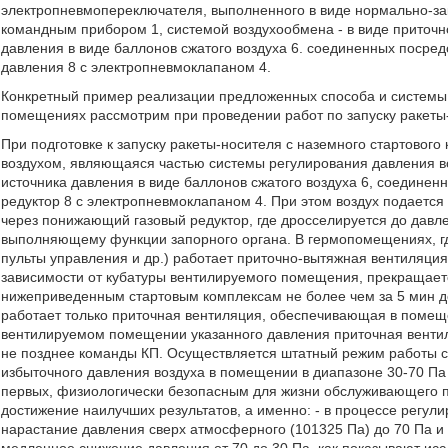
электропневмопереключателя, выполненного в виде нормально-зак
командным прибором 1, системой воздухообмена - в виде приточн
давления в виде баллонов сжатого воздуха 6. соединенных посре
давления 8 с электропневмоклапаном 4.
Конкретный пример реализации предложенных способа и системы 
помещениях рассмотрим при проведении работ по запуску ракеты-
При подготовке к запуску ракеты-носителя с наземного стартового
воздухом, являющаяся частью системы регулирования давления в
источника давления в виде баллонов сжатого воздуха 6, соедине
редуктор 8 с электропневмоклапаном 4. При этом воздух подается 
через понижающий газовый редуктор, где дросселируется до давле
выполняющему функции запорного органа. В гермопомещениях, г
пульты управления и др.) работает приточно-вытяжная вентиляция
зависимости от кубатуры вентилируемого помещения, прекращает
нижеприведенным стартовым комплексам не более чем за 5 мин до
работает только приточная вентиляция, обеспечивающая в помещ
вентилируемом помещении указанного давления приточная вентил
не позднее команды КП. Осуществляется штатный режим работы с
избыточного давления воздуха в помещении в диапазоне 30-70 Па 
первых, физиологически безопасным для жизни обслуживающего пе
достижение наилучших результатов, а именно: - в процессе регул
нарастание давления сверх атмосферного (101325 Па) до 70 Па и