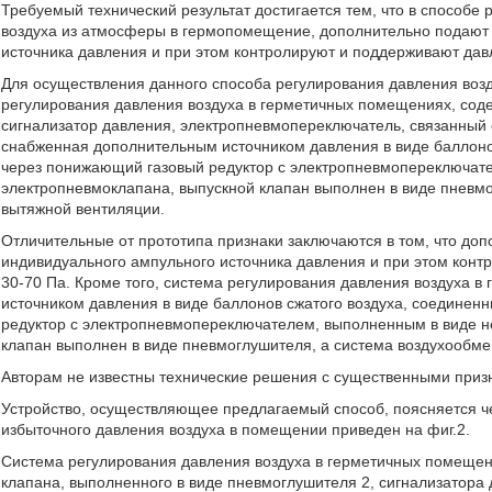
Требуемый технический результат достигается тем, что в способе
воздуха из атмосферы в гермопомещение, дополнительно подают 
источника давления и при этом контролируют и поддерживают давле
Для осуществления данного способа регулирования давления воз
регулирования давления воздуха в герметичных помещениях, сод
сигнализатор давления, электропневмопереключатель, связанный
снабженная дополнительным источником давления в виде баллоно
через понижающий газовый редуктор с электропневмопереключат
электропневмоклапана, выпускной клапан выполнен в виде пневмо
вытяжной вентиляции.
Отличительные от прототипа признаки заключаются в том, что до
индивидуального ампульного источника давления и при этом конт
30-70 Па. Кроме того, система регулирования давления воздуха
источником давления в виде баллонов сжатого воздуха, соедине
редуктор с электропневмопереключателем, выполненным в виде н
клапан выполнен в виде пневмоглушителя, а система воздухообме
Авторам не известны технические решения с существенными приз
Устройство, осуществляющее предлагаемый способ, поясняется ч
избыточного давления воздуха в помещении приведен на фиг.2.
Система регулирования давления воздуха в герметичных помещения
клапана, выполненного в виде пневмоглушителя 2, сигнализатора 