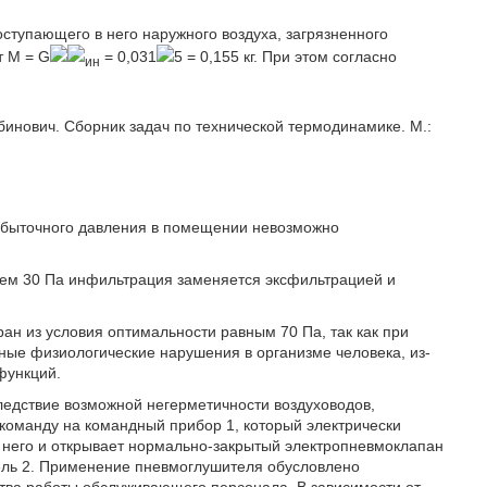
оступающего в него наружного воздуха, загрязненного
т M = G
= 0,031
5 = 0,155 кг. При этом согласно
ин
бинович. Сборник задач по технической термодинамике. М.:
избыточного давления в помещении невозможно
ем 30 Па инфильтрация заменяется эксфильтрацией и
ан из условия оптимальности равным 70 Па, так как при
ные физиологические нарушения в организме человека, из-
функций.
ледствие возможной негерметичности воздуховодов,
 команду на командный прибор 1, который электрически
а него и открывает нормально-закрытый электропневмоклапан
тель 2. Применение пневмоглушителя обусловлено
тва работы обслуживающего персонала. В зависимости от