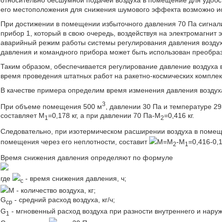
его местоположения для снижения шумового эффекта возможно и
При достижении в помещении избыточного давления 70 Па сигнал
прибор 1, который в свою очередь, воздействуя на электромагнит
аварийный режим работы системы регулирования давления воздух
давления и командного прибора может быть использован преобра
Таким образом, обеспечивается регулирование давление воздуха
время проведения штатных работ на ракетно-космических комплек
В качестве примера определим время изменения давления воздуха 
3
При объеме помещения 500 м
, давлении 30 Па и температуре 2
составляет M
=0,178 кг, а при давлении 70 Па-M
=0,416 кг.
1
2
Следовательно, при изотермическом расширении воздуха в помеще
помещения через его неплотности, составит
М=М
-M
=0,416-0,1
2
1
Время снижения давления определяют по формуле
где
- время снижения давления, ч;
c
М - количество воздуха, кг;
G
- средний расход воздуха, кг/ч;
cp
G
- мгновенный расход воздуха при разности внутреннего и нару
1