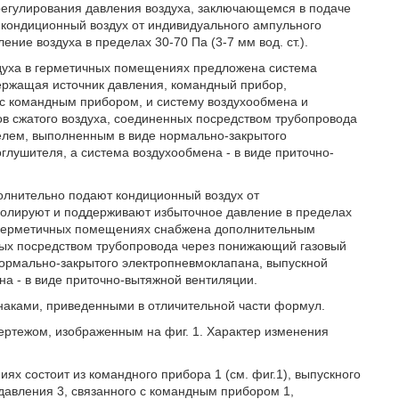
 регулирования давления воздуха, заключающемся в подаче
кондиционный воздух от индивидуального ампульного
ние воздуха в пределах 30-70 Па (3-7 мм вод. ст.).
духа в герметичных помещениях предложена система
ержащая источник давления, командный прибор,
 с командным прибором, и систему воздухообмена и
в сжатого воздуха, соединенных посредством трубопровода
елем, выполненным в виде нормально-закрытого
глушителя, а система воздухообмена - в виде приточно-
полнительно подают кондиционный воздух от
ролируют и поддерживают избыточное давление в пределах
 в герметичных помещениях снабжена дополнительным
нных посредством трубопровода через понижающий газовый
ормально-закрытого электропневмоклапана, выпускной
на - в виде приточно-вытяжной вентиляции.
наками, приведенными в отличительной части формул.
ертежом, изображенным на фиг. 1. Характер изменения
х состоит из командного прибора 1 (см. фиг.1), выпускного
давления 3, связанного с командным прибором 1,