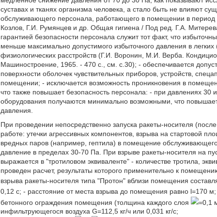
медленное снижение давления от 70 до 30 Па, как показывают ис
суставах и тканях организма человека, а стало быть не влияют с
обслуживающего персонала, работающего в помещении в период по
Козлов, Г.И. Румянцев и др. Общая гигиена / Под ред. Г.А. Митерева
гарантией безопасности персонала служит тот факт, что избыточные
меньше максимально допустимого избыточного давления в легких
физиологических расстройств (Г.И. Воронин, М.И. Верба. Кондици
Машиностроение, 1965. - 470 с., см. с.30); - обеспечивается доп
поверхности оболочек чувствительных приборов, устройств, спецапп
помещении; - исключается возможность проникновения в помещени
что также повышает безопасность персонала: - при давлениях 30 
оборудования получаются минимально возможными, что повышает 
давления.
При проведении непосредственно запуска ракеты-носителя (после
работе: утечки агрессивных компонентов, взрыва на стартовой пл
вредных паров (например, гептила) в помещение обслуживающего
давление в пределах 30-70 Па. При взрыве ракеты-носителя на пу
выражается в "тротиловом эквиваленте" - количестве тротила, экв
проведен расчет, результаты которого применительно к помещени
взрыва ракеты-носителя типа "Протон" вблизи помещения состав
0,12 с; - расстояние от места взрыва до помещения равно l=170 
бетонного ограждения помещения (толщина каждого слоя
=0,1 
инфильтрующегося воздуха G=112,5 кг/ч или 0,031 кг/с;