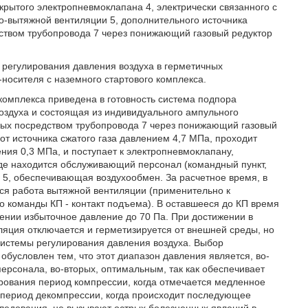
рытого электропневмоклапана 4, электрически связанного с
о-вытяжной вентиляции 5, дополнительного источника
дством трубопровода 7 через понижающий газовый редуктор
регулирования давления воздуха в герметичных
носителя с наземного стартового комплекса.
 комплекса приведена в готовность система подпора
оздуха и состоящая из индивидуального ампульного
нных посредством трубопровода 7 через понижающий газовый
от источника сжатого газа давлением 4,7 МПа, проходит
ния 0,3 МПа, и поступает к электропневмоклапану,
де находится обслуживающий персонал (командный пункт,
 5, обеспечивающая воздухообмен. За расчетное время, в
ся работа вытяжной вентиляции (применительно к
 команды КП - контакт подъема). В оставшееся до КП время
ении избыточное давление до 70 Па. При достижении в
яция отключается и герметизируется от внешней среды, но
истемы регулирования давления воздуха. Выбор
обусловлен тем, что этот диапазон давления является, во-
рсонала, во-вторых, оптимальным, так как обеспечивает
ирования период компрессии, когда отмечается медленное
 период декомпрессии, когда происходит последующее