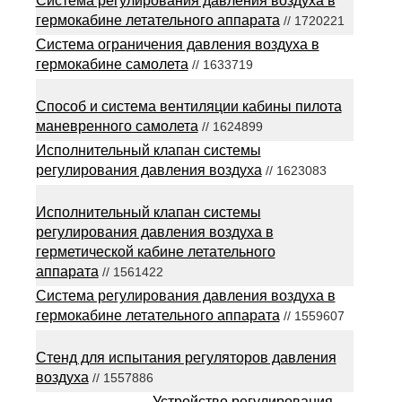
Система регулирования давления воздуха в
гермокабине летательного аппарата
// 1720221
Система ограничения давления воздуха в
гермокабине самолета
// 1633719
Способ и система вентиляции кабины пилота
маневренного самолета
// 1624899
Исполнительный клапан системы
регулирования давления воздуха
// 1623083
Исполнительный клапан системы
регулирования давления воздуха в
герметической кабине летательного
аппарата
// 1561422
Система регулирования давления воздуха в
гермокабине летательного аппарата
// 1559607
Стенд для испытания регуляторов давления
воздуха
// 1557886
Устройство регулирования