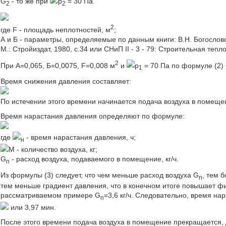
G
- то же при
p
= 30 Па.
2
2
2
где F - площадь неплотностей, м
;
А и Б - параметры, определяемые по данным книги: В.Н. Богословс
М.: Стройиздат, 1980, с.34 или СНиП II - 3 - 79: Строительная тепл
2
При А=0,065, Б=0,0075, F=0,008 м
и
p
= 70 Па по формуле (2)
1
Время снижения давления составляет:
По истечении этого времени начинается подача воздуха в помеще
Время нарастания давления определяют по формуле:
где
- время нарастания давления, ч;
н
М - количество воздуха, кг;
G
- расход воздуха, подаваемого в помещение, кг/ч.
n
Из формулы (3) следует, что чем меньше расход воздуха G
, тем 
n
тем меньше градиент давления, что в конечном итоге повышает 
рассматриваемом примере G
=3,6 кг/ч. Следовательно, время на
n
или 3,97 мин.
После этого времени подача воздуха в помещение прекращается, 