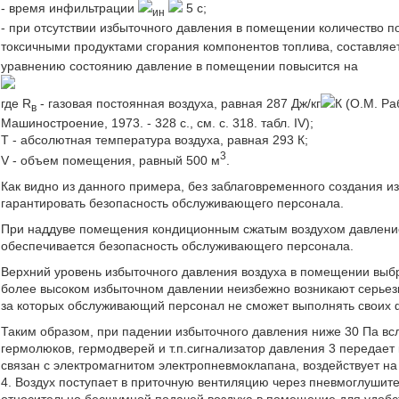
- время инфильтрации
5 с;
ин
- при отсутствии избыточного давления в помещении количество п
токсичными продуктами сгорания компонентов топлива, составляе
уравнению состоянию давление в помещении повысится на
где R
- газовая постоянная воздуха, равная 287 Дж/кг
К (О.М. Ра
в
Машиностроение, 1973. - 328 с., см. с. 318. табл. IV);
Т - абсолютная температура воздуха, равная 293 К;
3
V - объем помещения, равный 500 м
.
Как видно из данного примера, без заблаговременного создания 
гарантировать безопасность обслуживающего персонала.
При наддуве помещения кондиционным сжатым воздухом давлени
обеспечивается безопасность обслуживающего персонала.
Верхний уровень избыточного давления воздуха в помещении выбр
более высоком избыточном давлении неизбежно возникают серьез
за которых обслуживающий персонал не сможет выполнять своих 
Таким образом, при падении избыточного давления ниже 30 Па вс
гермолюков, гермодверей и т.п.сигнализатор давления 3 передает
связан с электромагнитом электропневмоклапана, воздействует н
4. Воздух поступает в приточную вентиляцию через пневмоглуши
относительно бесшумной подачей воздуха в помещение для удобс