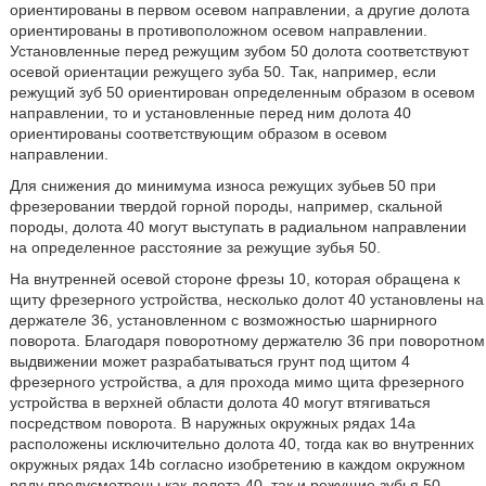
ориентированы в первом осевом направлении, а другие долота
ориентированы в противоположном осевом направлении.
Установленные перед режущим зубом 50 долота соответствуют
осевой ориентации режущего зуба 50. Так, например, если
режущий зуб 50 ориентирован определенным образом в осевом
направлении, то и установленные перед ним долота 40
ориентированы соответствующим образом в осевом
направлении.
Для снижения до минимума износа режущих зубьев 50 при
фрезеровании твердой горной породы, например, скальной
породы, долота 40 могут выступать в радиальном направлении
на определенное расстояние за режущие зубья 50.
На внутренней осевой стороне фрезы 10, которая обращена к
щиту фрезерного устройства, несколько долот 40 установлены на
держателе 36, установленном с возможностью шарнирного
поворота. Благодаря поворотному держателю 36 при поворотном
выдвижении может разрабатываться грунт под щитом 4
фрезерного устройства, а для прохода мимо щита фрезерного
устройства в верхней области долота 40 могут втягиваться
посредством поворота. В наружных окружных рядах 14a
расположены исключительно долота 40, тогда как во внутренних
окружных рядах 14b согласно изобретению в каждом окружном
ряду предусмотрены как долота 40, так и режущие зубья 50.