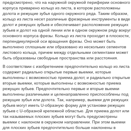
предусмотрено, что на наружной окружной периферии основного
корпуса приварено кольцо из листа, в котором расположены
долота и режущие зубья одного окружного ряда. Таким образом,
кольцо из листа несет различные фрезерные инструменты в виде
долот и режущих зубьев и обеспечивает расположение режущих
зубьев и долот на одной линии или в одном окружном ряду вокруг
основного корпуса фрезы. Кольцо из листа проходит в плоскости,
перпендикулярной оси вращения фрезы. Оно может быть
выполнено сплошным или образовано из нескольких сегментов
листового кольца, причем между отдельными сегментами может
быть образованы свободные пространства или расстояния.
В соответствии с изобретением предпочтительно кольцо из листа
содержит радиально открытые первые выемки, которые
выполнены с возможностью приема долот, и радиально открытые
вторые выемки, которые выполнены с возможностью приема
режущих зубьев. Предпочтительно первые и вторые выемки
выполнены различными и целенаправленно приспособлены под
режущие зубья или долота. Так, например, выемки для режущих
зубьев могут иметь U-образную форму для установки режущих
зубьев с U-образной крепежной областью. Для приема долот или
так называемых плоских зубьев могут быть предусмотрены
выемки с наклоном в окружном направлении. При этом выемки
для плоских зубьев предпочтительно больше наклонены в