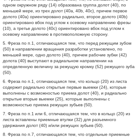
одном окружном ряду (14) образована группа долот (40), по
меньшей мере, из трех долот (40a, 40b, 40c), причем первое
долото (40a) ориентировано радиально, второе долото (40b)
ориентировано вбок под углом к осевому направлению фрезы
(10), а третье долото (40c) ориентировано вбок под углом к
осевому направлению в противоположную сторону.
5. Фреза по п.1, отличающаяся тем, что перед режущим зубом
(50) в направлении вращения разработки установлено, по
меньшей мере, одно долото (40), причем рабочие зубки (42)
долота (40) выступают в радиальном направлении на
определенную величину за режущую кромку (52) режущего зуба
(50).
6. Фреза по п.1, отличающаяся тем, что кольцо (20) из листа
содержит радиально открытые первые выемки (24), которые
выполнены с возможностью приема долот (40), и радиально
открытые вторые выемки (25), которые выполнены с
возможностью приема режущих зубьев (50).
7. Фреза по п.1 или 6, отличающаяся тем, что в кольцо (20) из
листа вставлены приемные втулки (32) для разъемного
удержания долот (40) и/или режущих зубьев (50).
8. Фреза по п.7, отличающаяся тем, что отдельные приемные