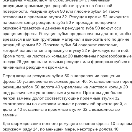
оснащена множеством плоских зубьев 54 с линейными
режущими кромками для разработки грунта на большой
поверхности. Режущие зубья 50 или плоские зубья 54 также
вставлены в приемные втулки 32. Режущая кромка 52 находится
на осевом конце режущего зуба 50 и проходит поперечно
окружной траектории движения режущего зуба 50 вокруг оси
вращения фрезы. Режущие зубья предназначены для того, чтобы
врезаться в мягкий грунтовый материал и выносить его по длине
режущей кромки 52. Плоские зубья 54 содержат хвостовик,
который вставляется в приемную втулку 32 и фиксируется в ней.
Кроме того, на листовых кольцах 20 выполнены подковообразные
гнезда 26 для дополнительных режущих или фрезерных зубьев с
линейными режущими кромками.
Перед каждым режущим зубом 50 в направлении вращения
фрезы 10 установлены несколько долот 40. Установленные перед
режущим зубом 50 долота 40 укреплены на листовом кольце 20
под различными установочными углами. При этом для более
легкой замены долот соответствующие приемные втулки 32
смонтированы на листовом кольце с различной ориентацией, а
долота 40 вставлены в приемные втулки 32 с возможностью
замены.
Для формирования полного режущего сечения фрезы 10 в одном
окружном ряду 14, по меньшей мере, некоторые долота 40