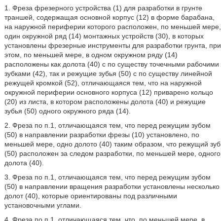
1. Фреза фрезерного устройства (1) для разработки в грунте
траншей, содержащая основной корпус (12) в форме барабана,
на наружной периферии которого расположен, по меньшей мере,
один окружной ряд (14) монтажных устройств (30), в которых
установлены фрезерные инструменты для разработки грунта, при
этом, по меньшей мере, в одном окружном ряду (14)
расположены как долота (40) с по существу точечными рабочими
зубками (42), так и режущие зубья (50) с по существу линейной
режущей кромкой (52), отличающаяся тем, что на наружной
окружной периферии основного корпуса (12) приварено кольцо
(20) из листа, в котором расположены долота (40) и режущие
зубья (50) одного окружного ряда (14).
2. Фреза по п.1, отличающаяся тем, что перед режущим зубом
(50) в направлении разработки фрезы (10) установлено, по
меньшей мере, одно долото (40) таким образом, что режущий зуб
(50) расположен за следом разработки, по меньшей мере, одного
долота (40).
3. Фреза по п.1, отличающаяся тем, что перед режущим зубом
(50) в направлении вращения разработки установлены несколько
долот (40), которые ориентированы под различными
установочными углами.
4. Фреза по п.1, отличающаяся тем, что, по меньшей мере, в