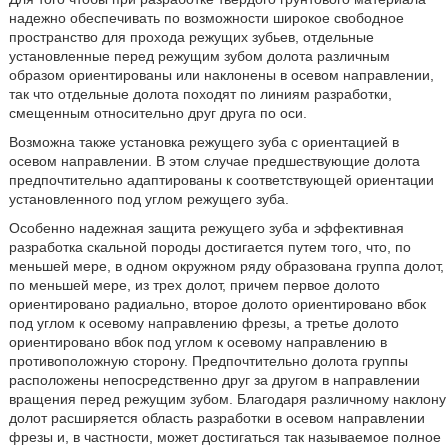
надежно обеспечивать по возможности широкое свободное
пространство для прохода режущих зубьев, отдельные
установленные перед режущим зубом долота различным
образом ориентированы или наклонены в осевом направлении,
так что отдельные долота походят по линиям разработки,
смещенным относительно друг друга по оси.
Возможна также установка режущего зуба с ориентацией в
осевом направлении. В этом случае предшествующие долота
предпочтительно адаптированы к соответствующей ориентации
установленного под углом режущего зуба.
Особенно надежная защита режущего зуба и эффективная
разработка скальной породы достигается путем того, что, по
меньшей мере, в одном окружном ряду образована группа долот,
по меньшей мере, из трех долот, причем первое долото
ориентировано радиально, второе долото ориентировано вбок
под углом к осевому направлению фрезы, а третье долото
ориентировано вбок под углом к осевому направлению в
противоположную сторону. Предпочтительно долота группы
расположены непосредственно друг за другом в направлении
вращения перед режущим зубом. Благодаря различному наклону
долот расширяется область разработки в осевом направлении
фрезы и, в частности, может достигаться так называемое полное