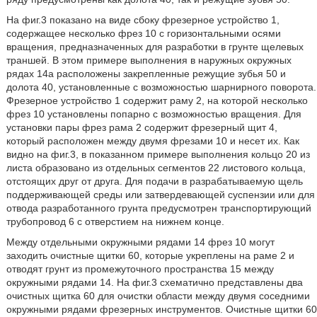
На фиг.3 показано на виде сбоку фрезерное устройство 1,
содержащее несколько фрез 10 с горизонтальными осями
вращения, предназначенных для разработки в грунте щелевых
траншей. В этом примере выполнения в наружных окружных
рядах 14a расположены закрепленные режущие зубья 50 и
долота 40, установленные с возможностью шарнирного поворота.
Фрезерное устройство 1 содержит раму 2, на которой несколько
фрез 10 установлены попарно с возможностью вращения. Для
установки пары фрез рама 2 содержит фрезерный щит 4,
который расположен между двумя фрезами 10 и несет их. Как
видно на фиг.3, в показанном примере выполнения кольцо 20 из
листа образовано из отдельных сегментов 22 листового кольца,
отстоящих друг от друга. Для подачи в разрабатываемую щель
поддерживающей среды или затвердевающей суспензии или для
отвода разработанного грунта предусмотрен транспортирующий
трубопровод 6 с отверстием на нижнем конце.
Между отдельными окружными рядами 14 фрез 10 могут
заходить очистные щитки 60, которые укреплены на раме 2 и
отводят грунт из промежуточного пространства 15 между
окружными рядами 14. На фиг.3 схематично представлены два
очистных щитка 60 для очистки области между двумя соседними
окружными рядами фрезерных инструментов. Очистные щитки 60