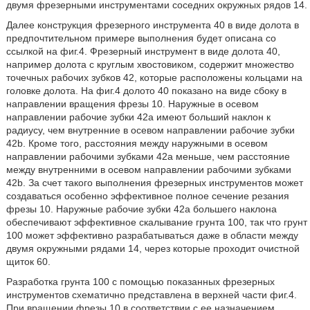
двумя фрезерными инструментами соседних окружных рядов 14.
Далее конструкция фрезерного инструмента 40 в виде долота в
предпочтительном примере выполнения будет описана со
ссылкой на фиг.4. Фрезерный инструмент в виде долота 40,
например долота с круглым хвостовиком, содержит множество
точечных рабочих зубков 42, которые расположены кольцами на
головке долота. На фиг.4 долото 40 показано на виде сбоку в
направлении вращения фрезы 10. Наружные в осевом
направлении рабочие зубки 42а имеют больший наклон к
радиусу, чем внутренние в осевом направлении рабочие зубки
42b. Кроме того, расстояния между наружными в осевом
направлении рабочими зубками 42a меньше, чем расстояние
между внутренними в осевом направлении рабочими зубками
42b. За счет такого выполнения фрезерных инструментов может
создаваться особенно эффективное полное сечение резания
фрезы 10. Наружные рабочие зубки 42a большего наклона
обеспечивают эффективное скалывание грунта 100, так что грунт
100 может эффективно разрабатываться даже в области между
двумя окружными рядами 14, через которые проходит очистной
щиток 60.
Разработка грунта 100 с помощью показанных фрезерных
инструментов схематично представлена в верхней части фиг.4.
При вращении фрезы 10 в соответствии с ее назначением