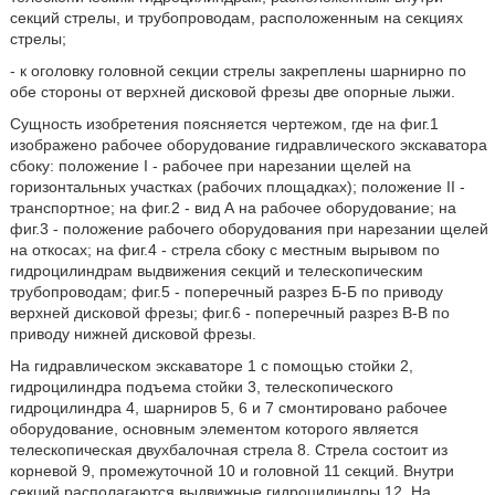
секций стрелы, и трубопроводам, расположенным на секциях
стрелы;
- к оголовку головной секции стрелы закреплены шарнирно по
обе стороны от верхней дисковой фрезы две опорные лыжи.
Сущность изобретения поясняется чертежом, где на фиг.1
изображено рабочее оборудование гидравлического экскаватора
сбоку: положение I - рабочее при нарезании щелей на
горизонтальных участках (рабочих площадках); положение II -
транспортное; на фиг.2 - вид А на рабочее оборудование; на
фиг.3 - положение рабочего оборудования при нарезании щелей
на откосах; на фиг.4 - стрела сбоку с местным вырывом по
гидроцилиндрам выдвижения секций и телескопическим
трубопроводам; фиг.5 - поперечный разрез Б-Б по приводу
верхней дисковой фрезы; фиг.6 - поперечный разрез В-В по
приводу нижней дисковой фрезы.
На гидравлическом экскаваторе 1 с помощью стойки 2,
гидроцилиндра подъема стойки 3, телескопического
гидроцилиндра 4, шарниров 5, 6 и 7 смонтировано рабочее
оборудование, основным элементом которого является
телескопическая двухбалочная стрела 8. Стрела состоит из
корневой 9, промежуточной 10 и головной 11 секций. Внутри
секций располагаются выдвижные гидроцилиндры 12. На