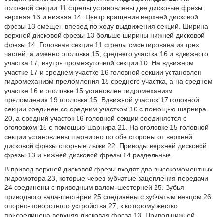
головной секции 11 стрелы установлены две дисковые фрезы:
верхняя 13 и нижняя 14. Центр вращения верхней дисковой
фрезы 13 смещен вперед по ходу выдвижения секций. Ширина
верхней дисковой фрезы 13 больше ширины нижней дисковой
фрезы 14. Головная секция 11 стрелы смонтирована из трех
частей, а именно оголовка 15, среднего участка 16 и вдвижного
участка 17, внутрь промежуточной секции 10. На вдвижном
участке 17 и среднем участке 16 головной секции установлен
гидромеханизм преломления 18 среднего участка, а на среднем
участке 16 и оголовке 15 установлен гидромеханизм
преломления 19 оголовка 15. Вдвижной участок 17 головной
секции соединен со средним участком 16 с помощью шарнира
20, а средний участок 16 головной секции соединяется с
оголовком 15 с помощью шарнира 21. На оголовке 15 головной
секции установлены шарнирно по обе стороны от верхней
дисковой фрезы опорные лыжи 22. Приводы верхней дисковой
фрезы 13 и нижней дисковой фрезы 14 раздельные.
В привод верхней дисковой фрезы входят два высокомоментных
гидромотора 23, которые через зубчатые зацепления передачи
24 соединены с приводным валом-шестерней 25. Зубья
приводного вала-шестерни 25 соединены с зубчатым венцом 26
опорно-поворотного устройства 27, к которому жестко
присоединена верхняя дисковая фреза 13. Привод нижней