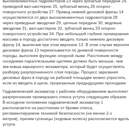
высокомоментных гидромоторов 23 через зубчатые передачи 24,
приводной вал-шестерню 25, зубчатый венец 26 опорно-
поворотного устройства 27. Привод нижней дисковой фрезы 14
осуществляется от двух высокомоментных гидромоторов 28
через приводные звездочки 29, цепные передачи 30, ведомые
звездочки 31, вал-шестерню 32, зубчатый венец 33 опорно-
поворотного устройства 34. При небольшой глубине промерзания
массива в породу достаточно вводить только нижнюю дисковую
фрезу 14, выключив при этом верхнюю 13. В этом случае верхняя
дисковая фреза 13 перекатывается по дневной поверхности
породы, выполняя функцию опорной лыжи. Расстояние между
соседними параллельными щелями должно быть меньше, чем
зев ковша карьерного экскаватора, который будет осуществлять
разборку разупрочненного слоя породы. Процесс зарезания
дисковых фрез в породу на рабочей площадке можно упростить,
если их вводить в щели, прорезанные предыдущими проходами.
Гидравлический экскаватор с рабочим оборудованием выполняет
разупрочнение промерзшего откоса уступа следующим образом.
В исходном положении гидравлический экскаватор 1
располагается на расстоянии от бровки откоса,
регламентируемом техникой безопасности (не менее 2-х
метров), причем гусеницы (ходовые колеса) располагаются вдоль
уступа.