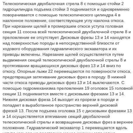
Телескопическая двухбалочная стрела 8 с помощью стойки 2
гидроцилиндра подъема стойки 3 поднимается и одновременно
поворачивается с помощью телескопического цилиндра 4 в
наклонное положение, соответствующее углу наклона откоса.
При нарезании щелей в промерзшем откосе уступа головная
секция 11 соосна всей телескопической двухбалочной стреле 8 и
преломление ее отсутствует. Дисковые фрезы 13 и 14 находятся
над поверхностью породы в непосредственной близости от
ходового оборудования гидравлического экскаватора и их
приводы включены. Нарезание щелей осуществляется путем
выдвижения секций телескопической двухбалочной стрелы 8 и
протягивании вращающихся дисковых фрез 13 и 14 вниз по
откосу. Опорные лыжи 22 перемещаются по поверхности откоса,
предотвращая затягивание дисковых фрез в породу. В нижней
части откоса приводы дисковых фрез 13 и 14 выключаются. С
помощью гидромеханизма преломления 19 оголовок 15 головной
секции 11 поднимается вместе с дисковыми фрезами 13 и 14.
Нижняя дисковая фреза 14 выходит из прорези в породе и
попадает в выработанное пространство верхней дисковой
фрезой 13. После подъема оголовка 15 с дисковыми фрезами 13
и 14 осуществляется втягивание секций двухбалочной
телескопической стрелы и возвращение дисковых фрез в верхнее
положение. Гидравлический экскаватор 1 перемещается вдоль