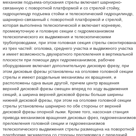
механизм подъема-опускания стрелы включает шарнирно-
связанную с поворотной платформой и со стрелой стойку,
гидроцилиндр подъема стойки и телескопический гидроцилиндр,
шарнирно-связанный с поворотной платформой и стрелой,
которая выполнена телескопической и включает корневую,
промежуточную и головную секции с гидромеханизмом
телескопического их выдвижения и телескопическими
трубопроводами, при этом головная секция стрелы смонтирована
из трех частей: оголовка, среднего участка и выдвижного участка
и имеет возможность двухкратного преломления в вертикальной
плоскости при помощи двух гидромеханизмов, рабочее
оборудование включает дополнительную дисковую фрезу, при
этом дисковые фрезы установлены на оголовке головной секции
стрелы и имеют раздельные механизмы их вращения, и
расположены одна выше другой, причем центр вращения
верхней дисковой фрезы смещен вперед по ходу выдвижения
секций, а ширина верхней дисковой фрезы больше ширины
нижней дисковой фрезы, при этом на оголовке головной секции
стрелы установлены шарнирно по обе стороны от верхней
дисковой фрезы опорной лыжи. Кроме того, насосная станция
привода механизмов вращения дисковых фрез, гидромеханизмов
преломления головной секции и гидромеханизмов
телескопического выдвижения стрелы размещена на поворотной
платформе экскаватора со стороны противовеса с передачей