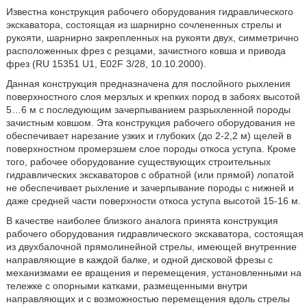
Известна конструкция рабочего оборудования гидравлического
экскаватора, состоящая из шарнирно сочлененных стрелы и
рукояти, шарнирно закрепленных на рукояти двух, симметрично
расположенных фрез с резцами, зачистного ковша и привода
фрез (RU 15351 U1, Е02F 3/28, 10.10.2000).
Данная конструкция предназначена для послойного рыхления
поверхностного слоя мерзлых и крепких пород в забоях высотой
5…6 м с последующим зачерпыванием разрыхленной породы
зачистным ковшом. Эта конструкция рабочего оборудования не
обеспечивает нарезание узких и глубоких (до 2-2,2 м) щелей в
поверхностном промерзшем слое породы откоса уступа. Кроме
того, рабочее оборудование существующих строительных
гидравлических экскаваторов с обратной (или прямой) лопатой
не обеспечивает рыхление и зачерпывание породы с нижней и
даже средней части поверхности откоса уступа высотой 15-16 м.
В качестве наиболее близкого аналога принята конструкция
рабочего оборудования гидравлического экскаватора, состоящая
из двухбалочной прямолинейной стрелы, имеющей внутренние
направляющие в каждой балке, и одной дисковой фрезы с
механизмами ее вращения и перемещения, установленными на
тележке с опорными катками, размещенными внутри
направляющих и с возможностью перемещения вдоль стрелы