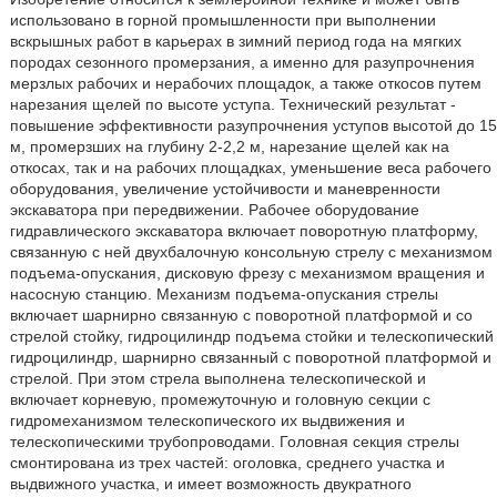
использовано в горной промышленности при выполнении
вскрышных работ в карьерах в зимний период года на мягких
породах сезонного промерзания, а именно для разупрочнения
мерзлых рабочих и нерабочих площадок, а также откосов путем
нарезания щелей по высоте уступа. Технический результат -
повышение эффективности разупрочнения уступов высотой до 15
м, промерзших на глубину 2-2,2 м, нарезание щелей как на
откосах, так и на рабочих площадках, уменьшение веса рабочего
оборудования, увеличение устойчивости и маневренности
экскаватора при передвижении. Рабочее оборудование
гидравлического экскаватора включает поворотную платформу,
связанную с ней двухбалочную консольную стрелу с механизмом
подъема-опускания, дисковую фрезу с механизмом вращения и
насосную станцию. Механизм подъема-опускания стрелы
включает шарнирно связанную с поворотной платформой и со
стрелой стойку, гидроцилиндр подъема стойки и телескопический
гидроцилиндр, шарнирно связанный с поворотной платформой и
стрелой. При этом стрела выполнена телескопической и
включает корневую, промежуточную и головную секции с
гидромеханизмом телескопического их выдвижения и
телескопическими трубопроводами. Головная секция стрелы
смонтирована из трех частей: оголовка, среднего участка и
выдвижного участка, и имеет возможность двукратного