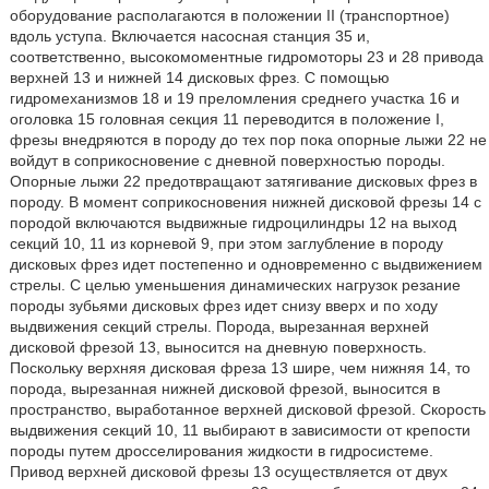
оборудование располагаются в положении II (транспортное)
вдоль уступа. Включается насосная станция 35 и,
соответственно, высокомоментные гидромоторы 23 и 28 привода
верхней 13 и нижней 14 дисковых фрез. С помощью
гидромеханизмов 18 и 19 преломления среднего участка 16 и
оголовка 15 головная секция 11 переводится в положение I,
фрезы внедряются в породу до тех пор пока опорные лыжи 22 не
войдут в соприкосновение с дневной поверхностью породы.
Опорные лыжи 22 предотвращают затягивание дисковых фрез в
породу. В момент соприкосновения нижней дисковой фрезы 14 с
породой включаются выдвижные гидроцилиндры 12 на выход
секций 10, 11 из корневой 9, при этом заглубление в породу
дисковых фрез идет постепенно и одновременно с выдвижением
стрелы. С целью уменьшения динамических нагрузок резание
породы зубьями дисковых фрез идет снизу вверх и по ходу
выдвижения секций стрелы. Порода, вырезанная верхней
дисковой фрезой 13, выносится на дневную поверхность.
Поскольку верхняя дисковая фреза 13 шире, чем нижняя 14, то
порода, вырезанная нижней дисковой фрезой, выносится в
пространство, выработанное верхней дисковой фрезой. Скорость
выдвижения секций 10, 11 выбирают в зависимости от крепости
породы путем дросселирования жидкости в гидросистеме.
Привод верхней дисковой фрезы 13 осуществляется от двух