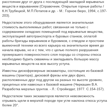
расстоянии друг от друга с последующей закладкой взрывчатых
веществ и взрыванием (Справочник. Открытые горные работы /
К.Н.Трубецкой, М.П.Потапов и др. - М.: Горное бюро, 1994, с.197-
203).
Недостатком этого оборудования является значительная
стоимость выполняемых работ, связанная не только с
содержанием складских помещений под взрывчатые вещества,
эксплуатацией автотранспорта и буровых станков, оплатой
работы бригады взрывников и буровиков, с отводом и простоем
выемочной техники из всего карьера на значительное время до
начала взрыва, но и с тем, что с целью полного разрушения
промерзшего поверхностного слоя породы со стороны откоса
необходимо бурить скважины и закладывать большую массу
взрывчатых веществ на всю высоту уступа.
Известны дискофрезерные экскаваторы, состоящие из базовой
машины (трактора), дисковой фрезы или двух фрез,
расположенных друг под другом на разных по высоте уровнях,
прицепных или навесных к базовой машине (Черкашин В.А.
Разработка мерзлых грунтов. - Л.: Стройиздат, 1977. С.154-157).
Недостатком таких экскаваторов является невозможность
отрывать щели в мерзлой породе при угле наклона откоса уступа
более 20°.