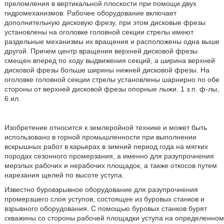
преломления в вертикальной плоскости при помощи двух
гидромеханизмов. Рабочее оборудование включает
дополнительную дисковую фрезу, при этом дисковые фрезы
установлены на оголовке головной секции стрелы имеют
раздельные механизмы их вращения и расположены одна выше
другой. Причем центр вращения верхней дисковой фрезы
смещен вперед по ходу выдвижения секций, а ширина верхней
дисковой фрезы больше ширины нижней дисковой фрезы. На
оголовке головной секции стрелы установлены шарнирно по обе
стороны от верхней дисковой фрезы опорные лыжи. 1 з.п. ф-лы,
6 ил.
Изобретение относится к землеройной технике и может быть
использовано в горной промышленности при выполнении
вскрышных работ в карьерах в зимний период года на мягких
породах сезонного промерзания, а именно для разупрочнения
мерзлых рабочих и нерабочих площадок, а также откосов путем
нарезания щелей по высоте уступа.
Известно буровзрывное оборудование для разупрочнения
промерзшего слоя уступов, состоящее из буровых станков и
взрывного оборудования. С помощью буровых станков бурят
скважины со стороны рабочей площадки уступа на определенном