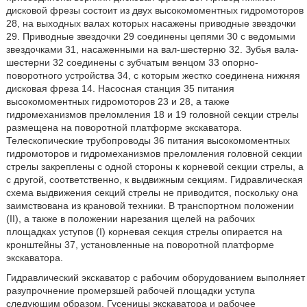
дисковой фрезы состоит из двух высокомоментных гидромоторов
28, на выходных валах которых насажены приводные звездочки
29. Приводные звездочки 29 соединены цепями 30 с ведомыми
звездочками 31, насаженными на вал-шестерню 32. Зубья вала-
шестерни 32 соединены с зубчатым венцом 33 опорно-
поворотного устройства 34, с которым жестко соединена нижняя
дисковая фреза 14. Насосная станция 35 питания
высокомоментных гидромоторов 23 и 28, а также
гидромеханизмов преломления 18 и 19 головной секции стрелы
размещена на поворотной платформе экскаватора.
Телескопические трубопроводы 36 питания высокомоментных
гидромоторов и гидромеханизмов преломления головной секции
стрелы закреплены с одной стороны к корневой секции стрелы, а
с другой, соответственно, к выдвижным секциям. Гидравлическая
схема выдвижения секций стрелы не приводится, поскольку она
заимствована из крановой техники. В транспортном положении
(II), а также в положении нарезания щелей на рабочих
площадках уступов (I) корневая секция стрелы опирается на
кронштейны 37, установленные на поворотной платформе
экскаватора.
Гидравлический экскаватор с рабочим оборудованием выполняет
разупрочнение промерзшей рабочей площадки уступа
следующим образом. Гусеницы экскаватора и рабочее