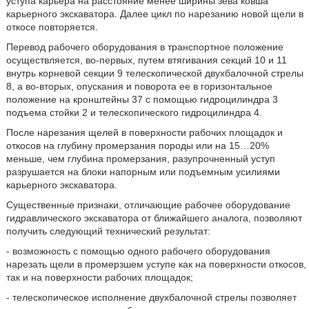
уступа карьера на расстояние менее ширины зева ковша
карьерного экскаватора. Далее цикл по нарезанию новой щели в
откосе повторяется.
Перевод рабочего оборудования в транспортное положение
осуществляется, во-первых, путем втягивания секций 10 и 11
внутрь корневой секции 9 телескопической двухбалочной стрелы
8, а во-вторых, опускания и поворота ее в горизонтальное
положение на кронштейны 37 с помощью гидроцилиндра 3
подъема стойки 2 и телескопического гидроцилиндра 4.
После нарезания щелей в поверхности рабочих площадок и
откосов на глубину промерзания породы или на 15…20%
меньше, чем глубина промерзания, разупрочненный уступ
разрушается на блоки напорным или подъемным усилиями
карьерного экскаватора.
Существенные признаки, отличающие рабочее оборудование
гидравлического экскаватора от ближайшего аналога, позволяют
получить следующий технический результат:
- возможность с помощью одного рабочего оборудования
нарезать щели в промерзшем уступе как на поверхности откосов,
так и на поверхности рабочих площадок;
- телескопическое исполнение двухбалочной стрелы позволяет