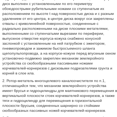
диск выполнен с установленными по его периметру
обоюдоострыми рубительными ножами со ступенчатым их
расположением по высоте t над поверхностью диска и с разным
удалением от его центра, в центре диска вокруг оси закреплены
отвалы с криволинейной поверхностью, соединенные с
радиально расположенными на диске плоскими метателями,
выполненными со ступенчатыми вырезами по периферии,
выпускное отверстие корпуса-кожуха снабжено конусной
заслонкой с установленным на ней патрубком с эжектором,
пневмопроводом и зажимом быстросъемного шланга
щепопульпопровода, а на корпусе-кожухе перед впускным окном
установочно-подвижно закреплен механизм землеройного
устройства со скобообразными пассивными ножами
корчевателей-корнерезов с дисковыми подрезателями грунта и
корней в слое ила.
2. Ротор-метатель многоцелевого каналоочистителя по п.1,
отличающийся тем, что механизм землеройного устройства
имеет брусья и гидроцилиндры для маятникового перемещения в
вертикальной плоскости стоек корчевателей-корнерезов, а также
тяги и гидроцилиндр для перемещения в горизонтальной
плоскости брусьев, соединенных шарнирно со стойками
скобообразных пассивных ножей корчевателей-корнерезов.