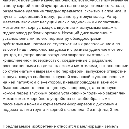
является повышение качества очистки, возможность измельчения
в щепу корней и пней кустарника на дне осушительного канала,
раздельное удаление твердых предметов, скрытых в слое ила, и
пульпы, содержащей щепу, травяно-грунтовую массу. Ротор-
метатель включает несущий диск с радиальными лопастями-
метателями, корпус-кожух с впускным и выпускным окнами,
гидропривод рабочих органов. Несущий диск выполнен с
установленными по его периметру обоюдоострыми
рубительными ножами со ступенчатым их расположением по
высоте t над поверхностью диска и с разным удалением от его
центра, в центре диска вокруг оси закреплены отвалы с
криволинейной поверхностью, соединенные с радиально
расположенными на диске плоскими метателями, выполненными
со ступенчатыми вырезами по периферии, выпускное отверстие
корпуса-кожуха снабжено конусной заслонкой с установленным
на ней патрубком с эжектором, пневмопроводом и зажимом
быстросъемного шланга щепопульпопровода, а на корпусе-
кожухе перед впускным окном установочно-подвижно закреплен
механизм землеройного устройства со скобообразными
пассивными ножами корчевателей-корнерезов с дисковыми
подрезателями грунта и корней в слое ила. 2 з.п. ф-лы, 3 ил.
Предлагаемое изобретение относится к мелиорации земель,