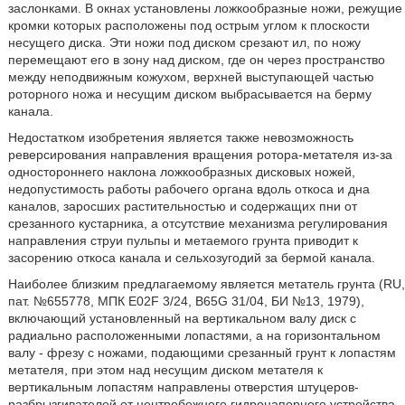
заслонками. В окнах установлены ложкообразные ножи, режущие
кромки которых расположены под острым углом к плоскости
несущего диска. Эти ножи под диском срезают ил, по ножу
перемещают его в зону над диском, где он через пространство
между неподвижным кожухом, верхней выступающей частью
роторного ножа и несущим диском выбрасывается на берму
канала.
Недостатком изобретения является также невозможность
реверсирования направления вращения ротора-метателя из-за
одностороннего наклона ложкообразных дисковых ножей,
недопустимость работы рабочего органа вдоль откоса и дна
каналов, заросших растительностью и содержащих пни от
срезанного кустарника, а отсутствие механизма регулирования
направления струи пульпы и метаемого грунта приводит к
засорению откоса канала и сельхозугодий за бермой канала.
Наиболее близким предлагаемому является метатель грунта (RU,
пат. №655778, МПК E02F 3/24, B65G 31/04, БИ №13, 1979),
включающий установленный на вертикальном валу диск с
радиально расположенными лопастями, а на горизонтальном
валу - фрезу с ножами, подающими срезанный грунт к лопастям
метателя, при этом над несущим диском метателя к
вертикальным лопастям направлены отверстия штуцеров-
разбрызгивателей от центробежного гидронапорного устройства.