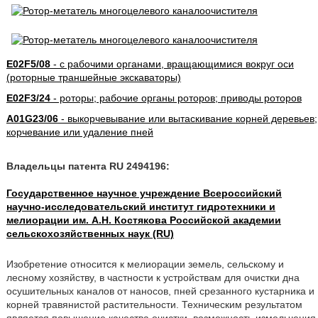
E02F5/08
- с рабочими органами, вращающимися вокруг оси
(роторные траншейные экскаваторы)
E02F3/24
- роторы; рабочие органы роторов; приводы роторов
A01G23/06
- выкорчевывание или вытаскивание корней деревьев;
корчевание или удаление пней
Владельцы патента RU 2494196:
Государственное научное учреждение Всероссийский
научно-исследовательский институт гидротехники и
мелиорации им. А.Н. Костякова Российской академии
сельскохозяйственных наук (RU)
Изобретение относится к мелиорации земель, сельскому и
лесному хозяйству, в частности к устройствам для очистки дна
осушительных каналов от наносов, пней срезанного кустарника и
корней травянистой растительности. Техническим результатом