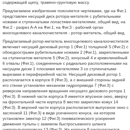
содержащей щепу, травяно-грунтовую массу.
Предлагаемое изобретение поясняется чертежами, где на Фиг.1
представлен несущий диск ротора-метателя с рубительными
ножами и ступенчатыми лопастями-метателями, общий вид; на
Фиг.2 - разрез А-А на Фиг.1; на Фиг.3 - рабочий орган
многоцелевого каналоочистителя - ротор-метатель, общий вид.
Предлагаемый ротор-метатель многоцелевого каналоочистителя
включает несущий дисковый ротор 1 (Фиг.1) толщиной S (Фиг.2) с
обоюдоострыми рубительными ножами 2 (Фиг.1), закрепленными
на ступенчатом метателе 5 (Фиг.2), конусный 4 и криволинейный
6 отвалы (Фиг.1), соединенные с радиально расположенными на
несущем диске 1 плоскими метателями 3 со ступенчатыми
вырезами в периферийной части. Несущий дисковый ротор 1
располагается в корпусе 8 (Фиг.3), а с внешней стороны задней
его стенки установлен механизм гидропривода 7 (Фиг.3) с
реверсом направления вращения несущего дискового ротора 1
(Фиг.3). В нижней части корпуса 8 имеется впускное окно, вверху
на фронтальной части корпуса 8 жестко закреплен кожух 14
(Фиг.3). В верхней части корпуса располагается выпускное окно с
заслонкой 11 (Фиг.3) в виде усеченного конуса, на котором
установлен эжектор 12 (Фиг.3) пневматического ускорения
движения пульпы с зажимом быстросъемного шланга
щепопульпопровода 13 (Фиг.3). На корпусе 8 располагаются