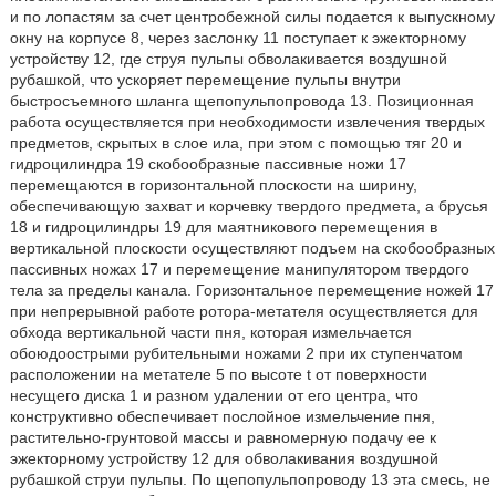
и по лопастям за счет центробежной силы подается к выпускному
окну на корпусе 8, через заслонку 11 поступает к эжекторному
устройству 12, где струя пульпы обволакивается воздушной
рубашкой, что ускоряет перемещение пульпы внутри
быстросъемного шланга щепопульпопровода 13. Позиционная
работа осуществляется при необходимости извлечения твердых
предметов, скрытых в слое ила, при этом с помощью тяг 20 и
гидроцилиндра 19 скобообразные пассивные ножи 17
перемещаются в горизонтальной плоскости на ширину,
обеспечивающую захват и корчевку твердого предмета, а брусья
18 и гидроцилиндры 19 для маятникового перемещения в
вертикальной плоскости осуществляют подъем на скобообразных
пассивных ножах 17 и перемещение манипулятором твердого
тела за пределы канала. Горизонтальное перемещение ножей 17
при непрерывной работе ротора-метателя осуществляется для
обхода вертикальной части пня, которая измельчается
обоюдоострыми рубительными ножами 2 при их ступенчатом
расположении на метателе 5 по высоте t от поверхности
несущего диска 1 и разном удалении от его центра, что
конструктивно обеспечивает послойное измельчение пня,
растительно-грунтовой массы и равномерную подачу ее к
эжекторному устройству 12 для обволакивания воздушной
рубашкой струи пульпы. По щепопульпопроводу 13 эта смесь, не