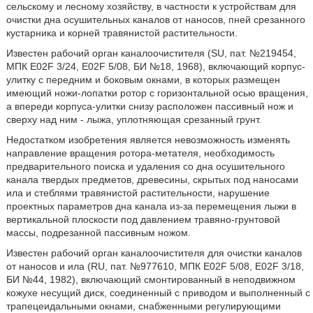
сельскому и лесному хозяйству, в частности к устройствам для
очистки дна осушительных каналов от наносов, пней срезанного
кустарника и корней травянистой растительности.
Известен рабочий орган каналоочистителя (SU, пат. №219454,
МПК E02F 3/24, E02F 5/08, БИ №18, 1968), включающий корпус-
улитку с передним и боковым окнами, в которых размещен
имеющий ножи-лопатки ротор с горизонтальной осью вращения,
а впереди корпуса-улитки снизу расположен пассивный нож и
сверху над ним - лыжа, уплотняющая срезанный грунт.
Недостатком изобретения является невозможность изменять
направление вращения ротора-метателя, необходимость
предварительного поиска и удаления со дна осушительного
канала твердых предметов, древесины, скрытых под наносами
ила и стеблями травянистой растительности, нарушение
проектных параметров дна канала из-за перемещения лыжи в
вертикальной плоскости под давлением травяно-грунтовой
массы, подрезанной пассивным ножом.
Известен рабочий орган каналоочистителя для очистки каналов
от наносов и ила (RU, пат. №977610, МПК E02F 5/08, E02F 3/18,
БИ №44, 1982), включающий смонтированный в неподвижном
кожухе несущий диск, соединенный с приводом и выполненный с
трапецеидальными окнами, снабженными регулирующими