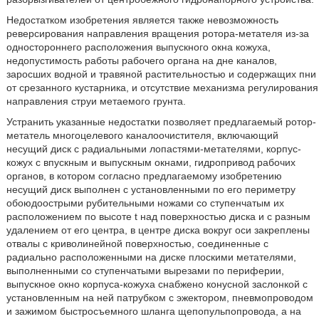
Недостатком изобретения является также невозможность
реверсирования направления вращения ротора-метателя из-за
одностороннего расположения выпускного окна кожуха,
недопустимость работы рабочего органа на дне каналов,
заросших водной и травяной растительностью и содержащих пни
от срезанного кустарника, и отсутствие механизма регулирования
направления струи метаемого грунта.
Устранить указанные недостатки позволяет предлагаемый ротор-
метатель многоцелевого каналоочистителя, включающий
несущий диск с радиальными лопастями-метателями, корпус-
кожух с впускным и выпускным окнами, гидропривод рабочих
органов, в котором согласно предлагаемому изобретению
несущий диск выполнен с установленными по его периметру
обоюдоострыми рубительными ножами со ступенчатым их
расположением по высоте t над поверхностью диска и с разным
удалением от его центра, в центре диска вокруг оси закреплены
отвалы с криволинейной поверхностью, соединенные с
радиально расположенными на диске плоскими метателями,
выполненными со ступенчатыми вырезами по периферии,
выпускное окно корпуса-кожуха снабжено конусной заслонкой с
установленным на ней патрубком с эжектором, пневмопроводом
и зажимом быстросъемного шланга щепопульпопровода, а на