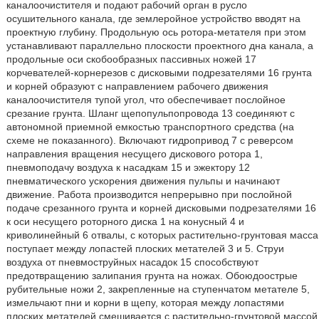
каналоочистителя и подают рабочий орган в русло
осушительного канала, где землеройное устройство вводят на
проектную глубину. Продольную ось ротора-метателя при этом
устанавливают параллельно плоскости проектного дна канала, а
продольные оси скобообразных пассивных ножей 17
корчевателей-корнерезов с дисковыми подрезателями 16 грунта
и корней образуют с направлением рабочего движения
каналоочистителя тупой угол, что обеспечивает послойное
срезание грунта. Шланг щепопульпопровода 13 соединяют с
автономной приемной емкостью транспортного средства (на
схеме не показанного). Включают гидропривод 7 с реверсом
направления вращения несущего дискового ротора 1,
пневмоподачу воздуха к насадкам 15 и эжектору 12
пневматического ускорения движения пульпы и начинают
движение. Работа производится непрерывно при послойной
подаче срезанного грунта и корней дисковыми подрезателями 16
к оси несущего роторного диска 1 на конусный 4 и
криволинейный 6 отвалы, с которых растительно-грунтовая масса
поступает между лопастей плоских метателей 3 и 5. Струи
воздуха от пневмоструйных насадок 15 способствуют
предотвращению залипания грунта на ножах. Обоюдоострые
рубительные ножи 2, закрепленные на ступенчатом метателе 5,
измельчают пни и корни в щепу, которая между лопастями
плоских метателей смешивается с растительно-грунтовой массой