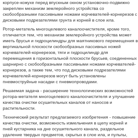
корпусе-кожухе перед впускным окном установочно-подвижно
закреплен механизм землеройного устройства со
скобообразными пассивными ножами корчевателей-корнерезов с
дисковыми подрезателями грунта и корней в слое ила.
Ротор-метатель многоцелевого каналоочистителя, кроме того,
отличается тем, что механизм землеройного устройства может
иметь брусья и гидроцилиндры для маятникового перемещения в
вертикальной плоскости скобообразных пассивных ножей
корчевателей-корнерезов, тяги и гидроцилиндр для
перемещения в горизонтальной плоскости брусьев, соединенных
шарнирно с скобообразными пассивными ножами корчевателей-
корнерезов, а также тем, что под дисковыми подрезателями
корчевателей-корнерезов могут быть установлены
пневмоструйные насадки с пневмопроводами.
Решаемая задача - расширение технологических возможностей
ротора-метателя многоцелевого каналоочистителя и улучшение
качества очистки осушительных каналов от наносов и
растительности.
Технический результат предлагаемого изобретения - повышение
качества очистки, возможность измельчения в щепу корней и
пней кустарника на дне осушительного канала, раздельное
удаление твердых предметов, скрытых в слое ила, и пульпы,