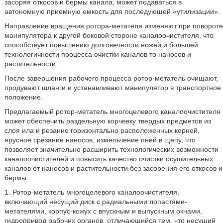
засоряя откосов и бермы канала, может подаваться в
автономную приемную емкость для последующей «утилизации».
Направление вращения ротора-метателя изменяют при повороте
манипулятора к другой боковой стороне каналоочистителя, что
способствует повышению долговечности ножей и большей
технологичности процесса очистки каналов то наносов и
растительности.
После завершения рабочего процесса ротор-метатель очищают,
продувают шланги и устанавливают манипулятор в транспортное
положение.
Предлагаемый ротор-метатель многоцелевого каналоочистителя
может обеспечить раздельную корчевку твердых предметов из
слоя ила и резание горизонтально расположенных корней,
ярусное срезание наносов, измельчение пней в щепу, что
позволяет значительно расширить технологических возможности
каналоочистителей и повысить качество очистки осушительных
каналов от наносов и растительности без засорения его откосов и
бермы.
1. Ротор-метатель многоцелевого каналоочистителя,
включающий несущий диск с радиальными лопастями-
метателями, корпус-кожух с впускным и выпускным окнами,
гидропривод рабочих органов, отличающийся тем, что несущий