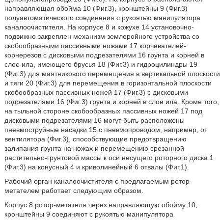
направляющая обойма 10 (Фиг.3), кронштейны 9 (Фиг.3)
полуавтоматического соединения с рукоятью манипулятора
каналоочистителя. На корпусе 8 и кожухе 14 установочно-
подвижно закреплен механизм землеройного устройства со
скобообразными пассивными ножами 17 корчевателей-
корнерезов с дисковыми подрезателями 16 грунта и корней в
слое ила, имеющего брусья 18 (Фиг.3) и гидроцилиндры 19
(Фиг.3) для маятникового перемещения в вертикальной плоскости
и тяги 20 (Фиг.3) для перемещения в горизонтальной плоскости
скобообразных пассивных ножей 17 (Фиг.3) с дисковыми
подрезателями 16 (Фиг.3) грунта и корней в слое ила. Кроме того,
на тыльной стороне скобообразных пассивных ножей 17 под
дисковыми подрезателями 16 могут быть расположены
пневмоструйные насадки 15 с пневмопроводом, например, от
вентилятора (Фиг.3), способствующие предотвращению
залипания грунта на ножах и перемещению срезанной
растительно-грунтовой массы к оси несущего роторного диска 1
(Фиг.3) на конусный 4 и криволинейный 6 отвалы (Фиг.1).
Рабочий орган каналоочистителя с предлагаемым ротор-
метателем работает следующим образом.
Корпус 8 ротор-метателя через направляющую обойму 10,
кронштейны 9 соединяют с рукоятью манипулятора