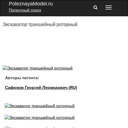
PoleznayaModel.ru
Патентный поиск
Экскаватор траншейный роторный
Авторы патента:
Сафонов Георгий Леонидович (RU)