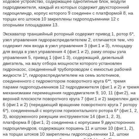
ходовое устройство, содержащее однотипные блок, модули
гидродвижителя, каждый из которых содержит двухсторонний
гидроцилиндр, корпус которого 9 соединен с платформой 8, на
торцах его штоков 10 закреплены гидроподъемники 12 с
опорными площадками 13.
Экскаватор траншейный роторный содержит привод 1, ротор 6*,
узел управления гидрораспределителем 2, отличается тем, что
содержит люк входа в узел управления 3 (фиг.1 и 3), площадку
для входа в узел управления 4 (фиг.1 и 2), раму опоры узла
управления 5, привод 1 (фиг.1 3), содержащий, дизельный
двигатель, на валу отбора мощности которого установлен
гидронасос, соединенный трубопроводом с емкостью рабочей
жидкости 1*, гидрораспредилителем на семь золотников,
соединенного с гидромотором поворотного круга 6**, тремя
парами гидроподъемников 12 гидродвижителя (фиг.1 и 2) и тремя
механизмами перемещения гидродвигателя 9, 10, 11 (фиг.2), на
верхней плоскости поворотного круга 7 (фиг.1 и 2) закреплен диск
6 (фиг.1 и 2) (передающий вращение поворотного круга 7 ротору
6*), соединенный с корпусом горизонтального ротора 6* (фиг.1, 2,
3), вооруженного режущим инструментом 14 (фиг.1, 2, 3),
платформа 8 (фиг.1, 2) соединена с корпусами 9 двухсторонних
гидроцилиндров, содержащих поршень 11 и штоки 10 (фиг.1, 2),
на торцах штоков 10 закреплены гидроподъемники 12, штоки