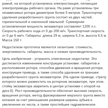
рамой, на которой установлена электростанция, питающая
электроприводы рабочего органа. На раме установлены три
независимых ротора диаметром более 5 метров. Транспортер
удаления разработанного грунта состоит из двух частей,
горизонтальной и наклонной овальной. Суммарная
установленная мощность экскаватора составляет 1200 л.с.
Скорость рабочего хода от 0 до 200 м/ч. Транспортная скорость
от 0 до 6 км/ч. Габариты: длина 29 м, ширина 5,3 м, высота 6,5 м.
Масса 150 т.
Недостатком прототипа являются гигантские: стоимость;
энергоемкость; габариты; масса и низкая производительность.
Цель изобретения - устранить отмеченные недостатки. Это
достигается изменением конструкции установки: габаритов и
расположения ротора; способов движения и вращения ротора;
конструкции привода, а также способа удаления из траншеи
разработанного грунта экскаватором. (На одном приводе, стрелу
которого можно разместить на роторном экскаваторе, при этом,
стойку экскаватора закрепить в центре установки с опорой на
диск 6). Рост производительности обеспечат высокая скорость
вращения ротора, метод фрезерования мерзлого грунта вместо
копания за счет уменьшения размеров ширины зубьев и
увеличения их числа, а также простейшее гидравлическое