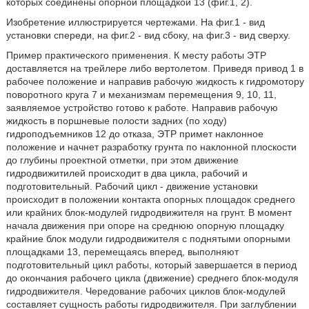
которых соединены опорной площадкой 13 (фиг.1, 2).
Изобретение иллюстрируется чертежами. На фиг.1 - вид
установки спереди, на фиг.2 - вид сбоку, на фиг.3 - вид сверху.
Пример практического применения. К месту работы ЭТР
доставляется на трейлере либо вертолетом. Приведя привод 1 в
рабочее положение и направив рабочую жидкость к гидромотору
поворотного круга 7 и механизмам перемещения 9, 10, 11,
заявляемое устройство готово к работе. Направив рабочую
жидкость в поршневые полости задних (по ходу)
гидроподъемников 12 до отказа, ЭТР примет наклонное
положение и начнет разработку грунта по наклонной плоскости
до глубины проектной отметки, при этом движение
гидродвижитилей происходит в два цикла, рабочий и
подготовительный. Рабочий цикл - движение установки
происходит в положении контакта опорных площадок среднего
или крайних блок-модулей гидродвижителя на грунт. В момент
начала движения при опоре на среднюю опорную площадку
крайние блок модули гидродвижителя с поднятыми опорными
площадками 13, перемещаясь вперед, выполняют
подготовительный цикл работы, который завершается в период
до окончания рабочего цикла (движение) среднего блок-модуля
гидродвижителя. Чередование рабочих циклов блок-модулей
составляет сущность работы гидродвижителя. При заглублении