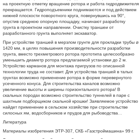
на проектную отметку вращение ротора и работа гидродвижителя
прекращается. Гидроподъемники поднимаются и под действием
нижней плоскости поворотного круга, повернувшись на 90°,
опустив среднюю опорную площадку, начинают разработку
грунта в проектном направлении. Очистку траншеи от
разработанного грунта выполняет экскаватор.
При устройстве траншей в мерзлом грунте для прокладки трубы ⌀
1420 мм, в целях повышения производительности разработки
грунта, вместо трехметрового ротора прототипа целесообразно
уменьшить диаметр ротора предлагаемой установки до 2 м.
Устройство карманов для монтажа пригрузов по описанной
технологии труда не составит. Для устройства траншей в талых
грунтах возможно применение ротора в форме перевернутого
усеченного конуса. Для строительства каналов возможно
увеличение высоты и ширины горизонтального ротора! В
скальных породах возможно строительство туннелей в паре с
шахтным подборщиком скальной крошки! Заявляемое устройство
найдет применение в сельском хозяйстве при строительстве
силосных ям, водосборников и прудов для рыбоводства…
Литература
Материалы изобретения ЭТР-307, СКБ «Газстроймашина» 99 г.