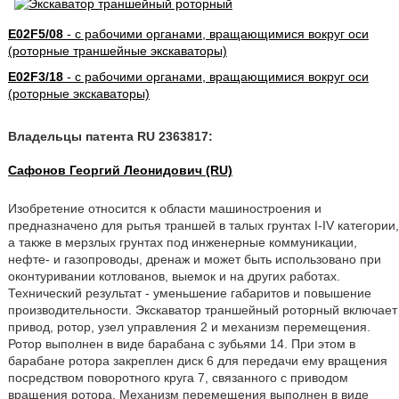
E02F5/08
- с рабочими органами, вращающимися вокруг оси
(роторные траншейные экскаваторы)
E02F3/18
- с рабочими органами, вращающимися вокруг оси
(роторные экскаваторы)
Владельцы патента RU 2363817:
Сафонов Георгий Леонидович (RU)
Изобретение относится к области машиностроения и
предназначено для рытья траншей в талых грунтах I-IV категории,
а также в мерзлых грунтах под инженерные коммуникации,
нефте- и газопроводы, дренаж и может быть использовано при
оконтуривании котлованов, выемок и на других работах.
Технический результат - уменьшение габаритов и повышение
производительности. Экскаватор траншейный роторный включает
привод, ротор, узел управления 2 и механизм перемещения.
Ротор выполнен в виде барабана с зубьями 14. При этом в
барабане ротора закреплен диск 6 для передачи ему вращения
посредством поворотного круга 7, связанного с приводом
вращения ротора. Механизм перемещения выполнен в виде