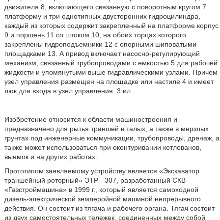
движителя 8, включающего связанную с поворотным кругом 7
платформу и три однотипных двусторонних гидроцилиндра,
каждый из которых содержит закрепленный на платформе корпус
9 и поршень 11 со штоком 10, на обоих торцах которого
закреплены гидроподъемники 12 с опорными шиповатыми
площадками 13. А привод включает насосно-регулирующий
механизм, связанный трубопроводами с емкостью 5 для рабочей
жидкости и упомянутыми выше гидравлическими узлами. Причем
узел управления размещен на площадке или настиле 4 и имеет
люк для входа в узел управления. 3 ил.
Изобретение относится к области машиностроения и
предназначено для рытья траншей в талых, а также в мерзлых
грунтах под инженерные коммуникации, трубопроводы, дренаж, а
также может использоваться при оконтуривании котлованов,
выемок и на других работах.
Прототипом заявляемому устройству является «Экскаватор
траншейный роторный» ЭТР - 307, разработанный СКВ
«Газстроймашина» в 1999 г., который является самоходной
дизель-электрической землеройной машиной непрерывного
действия. Он состоит из тягача и рабочего органа. Тягач состоит
из двух самостоятельных тележек, соединенных между собой