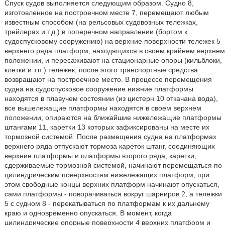
Спуск судов выполняется следующим образом. Судно 8,
изготовленное на построечном месте 7, перемещают любым
известным способом (на рельсовых судовозных тележках,
трейлерах и т.д.) в поперечном направлении (бортом к
судоспусковому сооружению) на верхние поверхности тележек 5
верхнего ряда платформ, находящихся в своем крайнем верхнем
положении, и пересаживают на стационарные опоры (кильблоки,
клетки и т.п.) тележек; после этого транспортные средства
возвращают на построечное место. В процессе перемещения
судна на судоспусковое сооружение нижние платформы
находятся в плавучем состоянии (из цистерн 10 откачана вода),
все вышележащие платформы находятся в своем верхнем
положении, опираются на ближайшие нижележащие платформы
штангами 11, каретки 13 которых зафиксированы на месте их
тормозной системой. После размещения судна на платформах
верхнего ряда отпускают тормоза кареток штанг, соединяющих
верхние платформы и платформы второго ряда; каретки,
сдерживаемые тормозной системой, начинают перемещаться по
цилиндрическим поверхностям нижележащих платформ, при
этом свободные концы верхних платформ начинают опускаться,
сами платформы - поворачиваться вокруг шарниров 2, а тележки
5 с судном 8 - перекатываться по платформам к их дальнему
краю и одновременно опускаться. В момент, когда
цилиндрические опорные поверхности 4 верхних платформ и