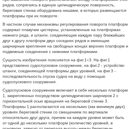
рядов, сопрягаясь в единую цилиндрическую поверхность,
береговая стенка оборудована нишами, в которых размещаются
платформы при их повороте.
В частном случае механизмы регулирования поворота платформ
содержат плавучие цистерны, установленные на платформах
нижнего ряда, и штанги, соединяющие каждую пару ближайших
друг к другу платформ двух соседних рядов и имеющие
шарнирные крепления на свободных концах верхних платформ и
подвижные соединения с нижними платформами.
Сущность изобретения поясняется на фиг.1÷3. На фиг.1
представлено судоспусковое сооружение, на фиг.2 - устройство
штанги, соединяющей платформы двух уровней, на фиг.3 -
последовательность спуска судна на воду с помощью
судоспускового сооружения.
Судоспусковое сооружение включает в себя несколько платформ
1, закрепленных посредством цилиндрических шарниров 2 с
горизонтальной осью вращения на береговой стенке 3.
Платформы 1 располагаются на нескольких (как минимум двух)
уровнях береговой стенки со смещением по вертикали
относительно друг друга, причем на каждом уровне может быть
от одной до нескольких платформ (количество уровней, в
основном, зависит от перепада высоты между береговым