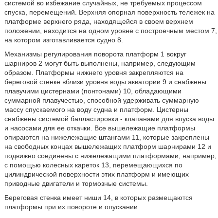
системой во избежание случайных, не требуемых процессом
спуска, перемещений. Верхняя опорная поверхность тележек на
платформе верхнего ряда, находящейся в своем верхнем
положении, находится на одном уровне с построечным местом 7,
на котором изготавливается судно 8.
Механизмы регулирования поворота платформ 1 вокруг
шарниров 2 могут быть выполнены, например, следующим
образом. Платформы нижнего уровня закрепляются на
береговой стенке вблизи уровня воды акватории 9 и снабжены
плавучими цистернами (понтонами) 10, обладающими
суммарной плавучестью, способной удерживать суммарную
массу спускаемого на воду судна и платформ. Цистерны
снабжены системой балластировки - клапанами для впуска воды
и насосами для ее откачки. Все вышележащие платформы
опираются на нижележащие штангами 11, которые закреплены
на свободных концах вышележащих платформ шарнирами 12 и
подвижно соединены с нижележащими платформами, например,
с помощью колесных кареток 13, перемещающихся по
цилиндрической поверхности этих платформ и имеющих
приводные двигатели и тормозные системы.
Береговая стенка имеет ниши 14, в которых размещаются
платформы при их повороте и опускании.