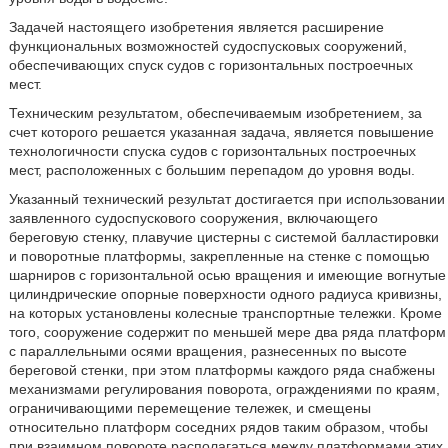
Задачей настоящего изобретения является расширение
функциональных возможностей судоспусковых сооружений,
обеспечивающих спуск судов с горизонтальных построечных
мест.
Техническим результатом, обеспечиваемым изобретением, за
счет которого решается указанная задача, является повышение
технологичности спуска судов с горизонтальных построечных
мест, расположенных с большим перепадом до уровня воды.
Указанный технический результат достигается при использовании
заявленного судоспускового сооружения, включающего
береговую стенку, плавучие цистерны с системой балластировки
и поворотные платформы, закрепленные на стенке с помощью
шарниров с горизонтальной осью вращения и имеющие вогнутые
цилиндрические опорные поверхности одного радиуса кривизны,
на которых установлены колесные транспортные тележки. Кроме
того, сооружение содержит по меньшей мере два ряда платформ
с параллельными осями вращения, разнесенных по высоте
береговой стенки, при этом платформы каждого ряда снабжены
механизмами регулирования поворота, ограждениями по краям,
ограничивающими перемещение тележек, и смещены
относительно платформ соседних рядов таким образом, чтобы
при взаимном повороте располагаться между платформами этих