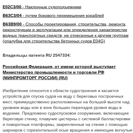
E02C3/00
- Наклонные судоподъемники
B63C3/04
- путем бокового перемещения кораблей
B63B9/00
- Способы проектирования, строительства, ремонта,
реконструкции и эксплуатации или определения характеристик
водных транспортных средств, не отнесенные к другим группам
(опалубка для строительства бетонных судов E04G)
Владельцы патента RU 2547334:
Российская Федерация, от имени которой выступает
Министерство промышленности и торговли РФ
(МИНПРОМТОРГ РОССИИ) (RU)
Изобретение относится к области судостроения и касается
устройств для спуска судов на воду с береговых построечных
мест, преимущественно расположенных на большой высоте над
уровнем воды или в зоне больших перепадов уровня воды в
водоеме. Предложено судоспусковое сооружение, включающее
береговую стенку, плавучие цистерны с системой балластировки
и поворотные платформы, закрепленные на стенке с помощью
шарниров с горизонтальной осью вращения и имеющие вогнутые