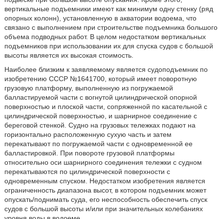
вертикальные подъемники имеют как минимум одну стенку (ряд
опорных колонн), установленную в акватории водоема, что
связано с выполнением при строительстве подъемника большого
объема подводных работ. В целом недостатком вертикальных
подъемников при использовании их для спуска судов с большой
высоты является их высокая стоимость.
Наиболее близким к заявляемому является судоподъемник по
изобретению СССР №1641700, который имеет поворотную
грузовую платформу, выполненную из погружаемой
балластируемой части с вогнутой цилиндрической опорной
поверхностью и плоской части, сопряженной по касательной с
цилиндрической поверхностью, и шарнирное соединение с
береговой стенкой. Судно на грузовых тележках подают на
горизонтально расположенную сухую часть и затем
перекатывают по погружаемой части с одновременной ее
балластировкой. При повороте грузовой платформы
относительно оси шарнирного соединения тележки с судном
перекатываются по цилиндрической поверхности с
одновременным спуском. Недостатком изобретения является
ограниченность диапазона высот, в котором подъемник может
опускать/поднимать суда, его неспособность обеспечить спуск
судов с большой высоты и/или при значительных колебаниях
уровня воды в водоеме.