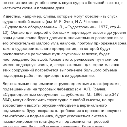
не все из них могут обеспечить спуск судов с большой высоты, в
частности сухие и плавучие доки.
Известны, например, слипы, которые могут обеспечить спуск
судна с любой высоты (см. М.Я. Этин, Н.А. Чеклецов.
«Судовозное оборудование». Л., «Судостроение», 1977, стр.4-
10). Однако для верфей с большим перепадом высоты до уровня
воды длина слипа будет достигать значительных размеров из-за
его относительно малого угла наклона, поэтому прибрежная зона
такого судостроительного предприятия, на которой будут
располагаться рельсовые пути спусковых тележек, будет
неоправданно большой. Кроме этого, рельсовые пути слипов
имеют подводную часть, и, следовательно, для строительства
этих сооружений потребуется выполнение большого объема
подводных работ, что приведет к их удорожанию.
Вертикальные подъемники с грузоподъемными платформами,
подвешенными на тросовых лебедках (см. А.П. Грачев.
«Судоподъемные сооружения за рубежом». М., 1966, стр.347-
364), могут обеспечить спуск судна с любой высоты, но при
возрастании высоты опускания/подъема вертикального
подъемника будут возрастать требования к прочности несущих
стенок/колонн подъемника, будет усложняться система
позиционирования платформы подъемника на тросовой
подвеске при большой высоте опускания. Кроме этого,