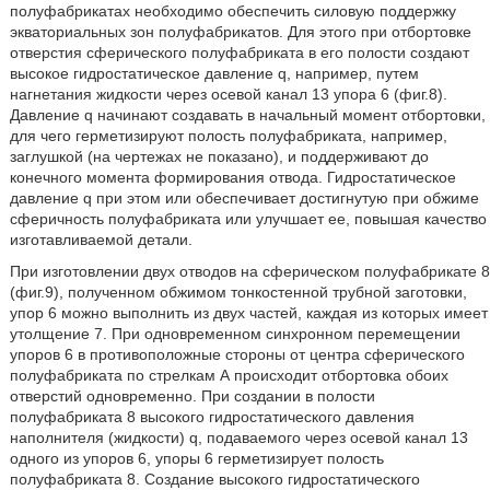
полуфабрикатах необходимо обеспечить силовую поддержку
экваториальных зон полуфабрикатов. Для этого при отбортовке
отверстия сферического полуфабриката в его полости создают
высокое гидростатическое давление q, например, путем
нагнетания жидкости через осевой канал 13 упора 6 (фиг.8).
Давление q начинают создавать в начальный момент отбортовки,
для чего герметизируют полость полуфабриката, например,
заглушкой (на чертежах не показано), и поддерживают до
конечного момента формирования отвода. Гидростатическое
давление q при этом или обеспечивает достигнутую при обжиме
сферичность полуфабриката или улучшает ее, повышая качество
изготавливаемой детали.
При изготовлении двух отводов на сферическом полуфабрикате 8
(фиг.9), полученном обжимом тонкостенной трубной заготовки,
упор 6 можно выполнить из двух частей, каждая из которых имеет
утолщение 7. При одновременном синхронном перемещении
упоров 6 в противоположные стороны от центра сферического
полуфабриката по стрелкам А происходит отбортовка обоих
отверстий одновременно. При создании в полости
полуфабриката 8 высокого гидростатического давления
наполнителя (жидкости) q, подаваемого через осевой канал 13
одного из упоров 6, упоры 6 герметизирует полость
полуфабриката 8. Создание высокого гидростатического