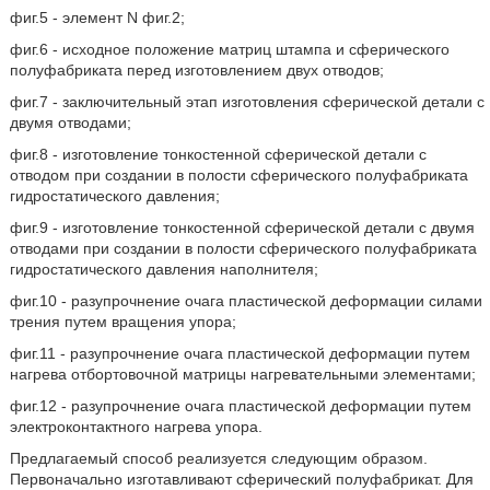
фиг.5 - элемент N фиг.2;
фиг.6 - исходное положение матриц штампа и сферического
полуфабриката перед изготовлением двух отводов;
фиг.7 - заключительный этап изготовления сферической детали с
двумя отводами;
фиг.8 - изготовление тонкостенной сферической детали с
отводом при создании в полости сферического полуфабриката
гидростатического давления;
фиг.9 - изготовление тонкостенной сферической детали с двумя
отводами при создании в полости сферического полуфабриката
гидростатического давления наполнителя;
фиг.10 - разупрочнение очага пластической деформации силами
трения путем вращения упора;
фиг.11 - разупрочнение очага пластической деформации путем
нагрева отбортовочной матрицы нагревательными элементами;
фиг.12 - разупрочнение очага пластической деформации путем
электроконтактного нагрева упора.
Предлагаемый способ реализуется следующим образом.
Первоначально изготавливают сферический полуфабрикат. Для