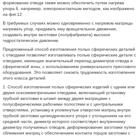
формовании отвода также можно обеспечить путем нагрева
упора 6, например, электроконтактным методом, как изображено
на фиг.12.
В требуемых случаях можно одновременно с нагревом матрицы
нагревать упор, придавать ему вращательное движение,
создавать внутри заготовки (полуфабриката) высокое
гидростатическое давление.
Предложенный способ изготовления полых сферических деталей
с отводами позволяет изготавливать полые сферические детали с
отводами, имеющие значительный перепад диаметров отвода и
сферической зоны, с использованием универсального прессового
оборудования. Это позволяет снизить трудоемкость изготовления
этого класса деталей.
1. Способ изготовления полых сферических изделий с одним или
двумя осесимметричными отводами, включающий установку
трубной заготовки в штамп между двумя матрицами с
полусферическими рабочими полостями и с центральными
отверстиями, установку в упомянутые отверстия матриц внутри
трубной заготовки цилиндрического упора с утолщением на его
средней части, диаметр которого соответствует внутреннему
диаметру получаемых отводов, деформирование заготовки путем
сближения матриц с обеспечением контакта торцов заготовки с