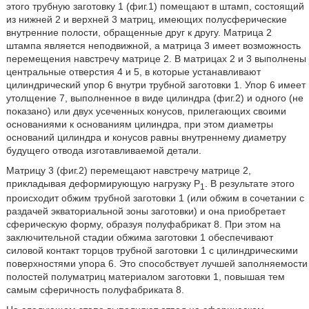
этого трубную заготовку 1 (фиг.1) помещают в штамп, состоящий
из нижней 2 и верхней 3 матриц, имеющих полусферические
внутренние полости, обращенные друг к другу. Матрица 2
штампа является неподвижной, а матрица 3 имеет возможность
перемещения навстречу матрице 2. В матрицах 2 и 3 выполнены
центральные отверстия 4 и 5, в которые устанавливают
цилиндрический упор 6 внутри трубной заготовки 1. Упор 6 имеет
утолщение 7, выполненное в виде цилиндра (фиг.2) и одного (не
показано) или двух усеченных конусов, прилегающих своими
основаниями к основаниям цилиндра, при этом диаметры
оснований цилиндра и конусов равны внутреннему диаметру
будущего отвода изготавливаемой детали.
Матрицу 3 (фиг.2) перемещают навстречу матрице 2,
прикладывая деформирующую нагрузку Р
. В результате этого
1
происходит обжим трубной заготовки 1 (или обжим в сочетании с
раздачей экваториальной зоны заготовки) и она приобретает
сферическую форму, образуя полуфабрикат 8. При этом на
заключительной стадии обжима заготовки 1 обеспечивают
силовой контакт торцов трубной заготовки 1 с цилиндрическими
поверхностями упора 6. Это способствует лучшей заполняемости
полостей полуматриц материалом заготовки 1, повышая тем
самым сферичность полуфабриката 8.