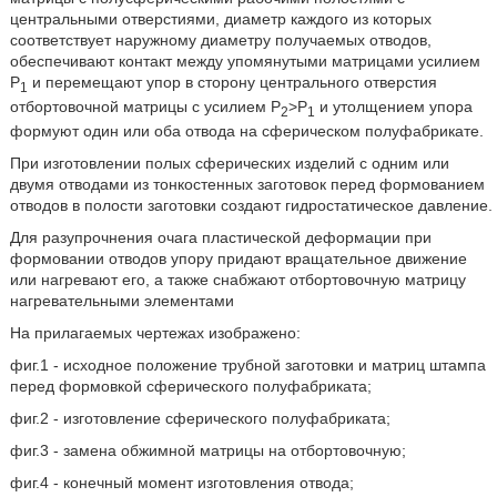
центральными отверстиями, диаметр каждого из которых
соответствует наружному диаметру получаемых отводов,
обеспечивают контакт между упомянутыми матрицами усилием
Р
и перемещают упор в сторону центрального отверстия
1
отбортовочной матрицы с усилием Р
>P
и утолщением упора
2
1
формуют один или оба отвода на сферическом полуфабрикате.
При изготовлении полых сферических изделий с одним или
двумя отводами из тонкостенных заготовок перед формованием
отводов в полости заготовки создают гидростатическое давление.
Для разупрочнения очага пластической деформации при
формовании отводов упору придают вращательное движение
или нагревают его, а также снабжают отбортовочную матрицу
нагревательными элементами
На прилагаемых чертежах изображено:
фиг.1 - исходное положение трубной заготовки и матриц штампа
перед формовкой сферического полуфабриката;
фиг.2 - изготовление сферического полуфабриката;
фиг.3 - замена обжимной матрицы на отбортовочную;
фиг.4 - конечный момент изготовления отвода;