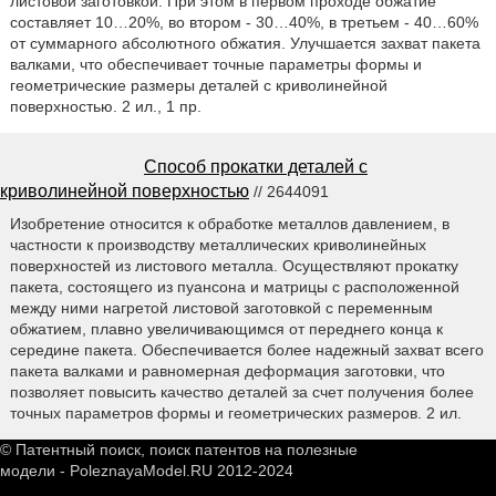
листовой заготовкой. При этом в первом проходе обжатие
составляет 10…20%, во втором - 30…40%, в третьем - 40…60%
от суммарного абсолютного обжатия. Улучшается захват пакета
валками, что обеспечивает точные параметры формы и
геометрические размеры деталей с криволинейной
поверхностью. 2 ил., 1 пр.
Способ прокатки деталей с
криволинейной поверхностью
// 2644091
Изобретение относится к обработке металлов давлением, в
частности к производству металлических криволинейных
поверхностей из листового металла. Осуществляют прокатку
пакета, состоящего из пуансона и матрицы с расположенной
между ними нагретой листовой заготовкой с переменным
обжатием, плавно увеличивающимся от переднего конца к
середине пакета. Обеспечивается более надежный захват всего
пакета валками и равномерная деформация заготовки, что
позволяет повысить качество деталей за счет получения более
точных параметров формы и геометрических размеров. 2 ил.
© Патентный поиск, поиск патентов на полезные
модели - PoleznayaModel.RU 2012-2024