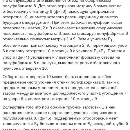
На следующем этапе выполняют отвод на сферическом
полуфабрикате 8. Для этого верхнюю матрицу 3 заменяют на
отбортовочную матрицу 9 (фиг.3), имеющую центральное
отверстие 10, диаметр которого равен наружному диаметру
будущего отвода детали. При этом рабочая полусферическая
поверхность матриц 2 и 9 охватывает наружную сферическую
поверхность полуфабриката 8, жестко фиксируя полуфабрикат 8
относительно сомкнутых матриц 2 и 9. Затем усилием Р
1
обеспечивают контакт между матрицами 2, 9, перемещают упор
6 в сторону отверстия 10 матрицы 9 с усилием Р
<Р
. При этом
2
1
упор 6 (фиг.4) утолщением 7 выполняет формовку отвода на
полуфабрикате 8 и, по сути, выполняет роль отбортовочного
пуансона отверстия 10.
Отбортовка отверстия 10 может быть выполнена как без
преднамеренного утонения стенки полуфабриката 8, так и с
преднамеренным утонением, что определяется величиной
зазора между диаметром цилиндрического участка утолщения 7
на упоре 6 и диаметром отверстия 10 матрицы 9.
Вследствие того что при обжиме трубной заготовки 1 в ней
наводятся сжимающие напряжения, участок сферического
полуфабриката 8, (фиг.5), подвергаемый отбортовке, имеет
толщину стенки S
больше толщины стенки S
исходной трубной
1
0
заготовки. Это позволяет расширить технологические