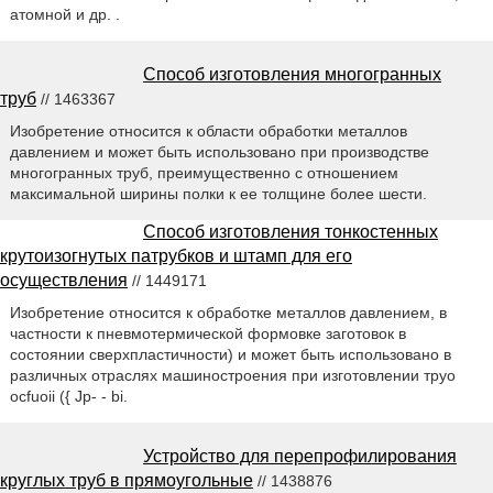
атомной и др. .
Способ изготовления многогранных
труб
// 1463367
Изобретение относится к области обработки металлов
давлением и может быть использовано при производстве
многогранных труб, преимущественно с отношением
максимальной ширины полки к ее толщине более шести.
Способ изготовления тонкостенных
крутоизогнутых патрубков и штамп для его
осуществления
// 1449171
Изобретение относится к обработке металлов давлением, в
частности к пневмотермической формовке заготовок в
состоянии сверхпластичности) и может быть использовано в
различных отраслях машиностроения при изготовлении труо
ocfuoii ({ Jp- - bi.
Устройство для перепрофилирования
круглых труб в прямоугольные
// 1438876