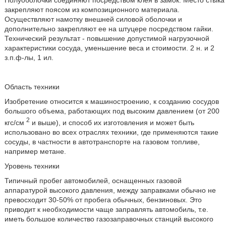
Полуоболочки соединяют посредством клея в замок. Место стыка
закрепляют поясом из композиционного материала.
Осуществляют намотку внешней силовой оболочки и
дополнительно закрепляют ее на штуцере посредством гайки.
Технический результат - повышение допустимой нагрузочной
характеристики сосуда, уменьшение веса и стоимости. 2 н. и 2
з.п.ф-лы, 1 ил.
Область техники
Изобретение относится к машиностроению, к созданию сосудов
большого объема, работающих под высоким давлением (от 200
2
кгс/см
и выше), и способ их изготовления и может быть
использовано во всех отраслях техники, где применяются такие
сосуды, в частности в автотранспорте на газовом топливе,
например метане.
Уровень техники
Типичный пробег автомобилей, оснащенных газовой
аппаратурой высокого давления, между заправками обычно не
превосходит 30-50% от пробега обычных, бензиновых. Это
приводит к необходимости чаще заправлять автомобиль, т.е.
иметь большое количество газозаправочных станций высокого