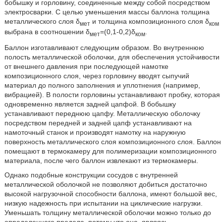
бобышку и горловину, соединенные между собой посредством
электросварки. С целью уменьшения массы баллона толщина
металлического слоя δ
и толщина композиционного слоя δ
мет
ком
выбрана в соотношении δ
=(0,1-0,2)δ
.
мет
ком
Баллон изготавливают следующим образом. Во внутреннюю
полость металлической оболочки, для обеспечения устойчивости
от внешнего давления при последующей намотке
композиционного слоя, через горловину вводят сыпучий
материал до полного заполнения и уплотнения (например,
вибрацией). В полости горловины устанавливают пробку, которая
одновременно является задней цапфой. В бобышку
устанавливают переднюю цапфу. Металлическую оболочку
посредством передней и задней цапф устанавливают на
намоточный станок и производят намотку на наружную
поверхность металлического слоя композиционного слоя. Баллон
помещают в термокамеру для полимеризации композиционного
материала, после чего баллон извлекают из термокамеры.
Однако подобные конструкции сосудов с внутренней
металлической оболочкой не позволяют добиться достаточно
высокой нагрузочной способности баллона, имеют большой вес,
низкую надежность при испытании на циклические нагрузки.
Уменьшать толщину металлической оболочки можно только до