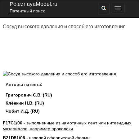
PoleznayaModel.ru
Патентный поиск
Сосуд высокого давления и способ его изготовления
Авторы патента:
Григорович С.В. (RU)
Клёнкин Н.В. (RU)
Чобит И.Д. (RU)
F17C1/06
- выполненные из намотанных лент или нитевидных
материалов, например проволоки
B21D51/08
- изделий сферической формы