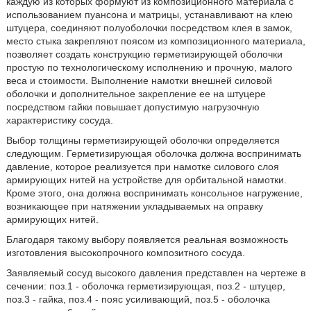
каждую из которых формуют из композиционного материала с
использованием пуансона и матрицы, устанавливают на клею
штуцера, соединяют полуоболочки посредством клея в замок,
место стыка закрепляют поясом из композиционного материала,
позволяет создать конструкцию герметизирующей оболочки
простую по технологическому исполнению и прочную, малого
веса и стоимости. Выполнение намотки внешней силовой
оболочки и дополнительное закрепление ее на штуцере
посредством гайки повышает допустимую нагрузочную
характеристику сосуда.
Выбор толщины герметизирующей оболочки определяется
следующим. Герметизирующая оболочка должна воспринимать
давление, которое реализуется при намотке силового слоя
армирующих нитей на устройстве для орбитальной намотки.
Кроме этого, она должна воспринимать консольное нагружение,
возникающее при натяжении укладываемых на оправку
армирующих нитей.
Благодаря такому выбору появляется реальная возможность
изготовления высокопрочного композитного сосуда.
Заявляемый сосуд высокого давления представлен на чертеже в
сечении: поз.1 - оболочка герметизирующая, поз.2 - штуцер,
поз.3 - гайка, поз.4 - пояс усиливающий, поз.5 - оболочка