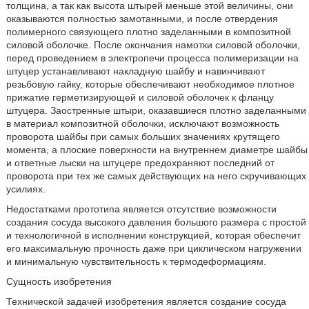
толщина, а так как высота штырей меньше этой величины, они
оказываются полностью замотанными, и после отвердения
полимерного связующего плотно заделанными в композитной
силовой оболочке. После окончания намотки силовой оболочки,
перед проведением в электропечи процесса полимеризации на
штуцер устанавливают накладную шайбу и навинчивают
резьбовую гайку, которые обеспечивают необходимое плотное
прижатие герметизирующей и силовой оболочек к фланцу
штуцера. Заостренные штыри, оказавшиеся плотно заделанными
в материал композитной оболочки, исключают возможность
проворота шайбы при самых больших значениях крутящего
момента, а плоские поверхности на внутреннем диаметре шайбы
и ответные лыски на штуцере предохраняют последний от
проворота при тех же самых действующих на него скручивающих
усилиях.
Недостатками прототипа является отсутствие возможности
создания сосуда высокого давления большого размера с простой
и технологичной в исполнении конструкцией, которая обеспечит
его максимальную прочность даже при циклическом нагружении
и минимальную чувствительность к термодеформациям.
Сущность изобретения
Технической задачей изобретения является создание сосуда