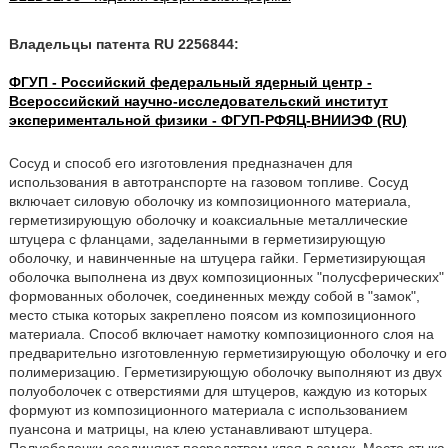
Владельцы патента RU 2256844:
ФГУП - Российский федеральный ядерный центр -
Всероссийский научно-исследовательский институт
экспериментальной физики - ФГУП-РФЯЦ-ВНИИЭФ (RU)
Сосуд и способ его изготовления предназначен для
использования в автотранспорте на газовом топливе. Сосуд
включает силовую оболочку из композиционного материала,
герметизирующую оболочку и коаксиальные металлические
штуцера с фланцами, заделанными в герметизирующую
оболочку, и навинченные на штуцера гайки. Герметизирующая
оболочка выполнена из двух композиционных "полусферических"
формованных оболочек, соединенных между собой в "замок",
место стыка которых закреплено поясом из композиционного
материала. Способ включает намотку композиционного слоя на
предварительно изготовленную герметизирующую оболочку и его
полимеризацию. Герметизирующую оболочку выполняют из двух
полуоболочек с отверстиями для штуцеров, каждую из которых
формуют из композиционного материала с использованием
пуансона и матрицы, на клею устанавливают штуцера.