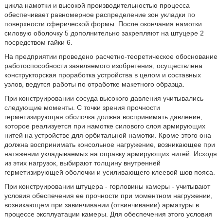
цикла намотки и высокой производительностью процесса
обеспечивает равномерное распределение зон укладки по
поверхности сферической формы. После окончания намотки
силовую оболочку 5 дополнительно закрепляют на штуцере 2
посредством гайки 6.
На предприятии проведено расчетно-теоретическое обоснование
работоспособности заявляемого изобретения, осуществлена
конструкторская проработка устройства в целом и составных
узлов, ведутся работы по отработке макетного образца.
При конструировании сосуда высокого давления учитывались
следующие моменты. С точки зрения прочности
герметизирующая оболочка должна воспринимать давление,
которое реализуется при намотке силового слоя армирующих
нитей на устройстве для орбитальной намотки. Кроме этого она
должна воспринимать консольное нагружение, возникающее при
натяжении укладываемых на оправку армирующих нитей. Исходя
из этих нагрузок, выбирают толщину внутренней
герметизирующей оболочки и усиливающего клеевой шов пояса.
При конструировании штуцера - горловины камеры - учитывают
условия обеспечения ее прочности при моментном нагружении,
возникающем при завинчивании (отвинчивании) арматуры в
процессе эксплуатации камеры. Для обеспечения этого условия