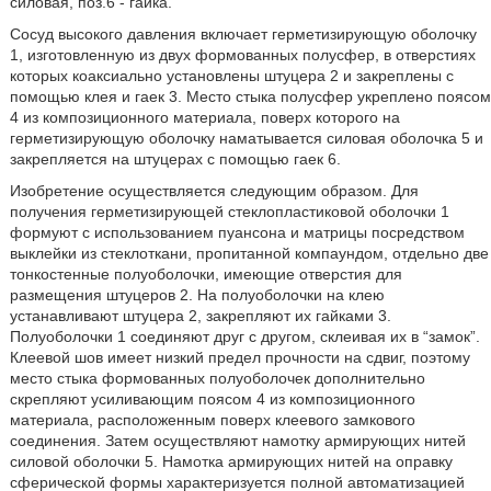
силовая, поз.6 - гайка.
Сосуд высокого давления включает герметизирующую оболочку
1, изготовленную из двух формованных полусфер, в отверстиях
которых коаксиально установлены штуцера 2 и закреплены с
помощью клея и гаек 3. Место стыка полусфер укреплено поясом
4 из композиционного материала, поверх которого на
герметизирующую оболочку наматывается силовая оболочка 5 и
закрепляется на штуцерах с помощью гаек 6.
Изобретение осуществляется следующим образом. Для
получения герметизирующей стеклопластиковой оболочки 1
формуют с использованием пуансона и матрицы посредством
выклейки из стеклоткани, пропитанной компаундом, отдельно две
тонкостенные полуоболочки, имеющие отверстия для
размещения штуцеров 2. На полуоболочки на клею
устанавливают штуцера 2, закрепляют их гайками 3.
Полуоболочки 1 соединяют друг с другом, склеивая их в “замок”.
Клеевой шов имеет низкий предел прочности на сдвиг, поэтому
место стыка формованных полуоболочек дополнительно
скрепляют усиливающим поясом 4 из композиционного
материала, расположенным поверх клеевого замкового
соединения. Затем осуществляют намотку армирующих нитей
силовой оболочки 5. Намотка армирующих нитей на оправку
сферической формы характеризуется полной автоматизацией