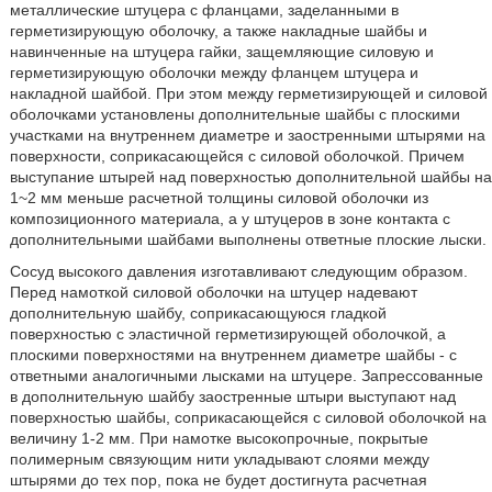
металлические штуцера с фланцами, заделанными в
герметизирующую оболочку, а также накладные шайбы и
навинченные на штуцера гайки, защемляющие силовую и
герметизирующую оболочки между фланцем штуцера и
накладной шайбой. При этом между герметизирующей и силовой
оболочками установлены дополнительные шайбы с плоскими
участками на внутреннем диаметре и заостренными штырями на
поверхности, соприкасающейся с силовой оболочкой. Причем
выступание штырей над поверхностью дополнительной шайбы на
1~2 мм меньше расчетной толщины силовой оболочки из
композиционного материала, а у штуцеров в зоне контакта с
дополнительными шайбами выполнены ответные плоские лыски.
Сосуд высокого давления изготавливают следующим образом.
Перед намоткой силовой оболочки на штуцер надевают
дополнительную шайбу, соприкасающуюся гладкой
поверхностью с эластичной герметизирующей оболочкой, а
плоскими поверхностями на внутреннем диаметре шайбы - с
ответными аналогичными лысками на штуцере. Запрессованные
в дополнительную шайбу заостренные штыри выступают над
поверхностью шайбы, соприкасающейся с силовой оболочкой на
величину 1-2 мм. При намотке высокопрочные, покрытые
полимерным связующим нити укладывают слоями между
штырями до тех пор, пока не будет достигнута расчетная