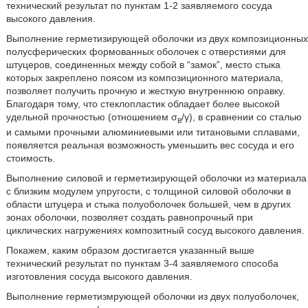
технический результат по пунктам 1-2 заявляемого сосуда
высокого давления.
Выполнение герметизирующей оболочки из двух композиционных
полусферических формованных оболочек с отверстиями для
штуцеров, соединенных между собой в “замок”, место стыка
которых закреплено поясом из композиционного материала,
позволяет получить прочную и жесткую внутреннюю оправку.
Благодаря тому, что стеклопластик обладает более высокой
удельной прочностью (отношением σ
/γ), в сравнении со сталью
в
и самыми прочными алюминиевыми или титановыми сплавами,
появляется реальная возможность уменьшить вес сосуда и его
стоимость.
Выполнение силовой и герметизирующей оболочки из материала
с близким модулем упругости, с толщиной силовой оболочки в
области штуцера и стыка полуоболочек большей, чем в других
зонах оболочки, позволяет создать равнопрочный при
циклических нагружениях композитный сосуд высокого давления.
Покажем, каким образом достигается указанный выше
технический результат по пунктам 3-4 заявляемого способа
изготовления сосуда высокого давления.
Выполнение герметизмрующей оболочки из двух полуоболочек,