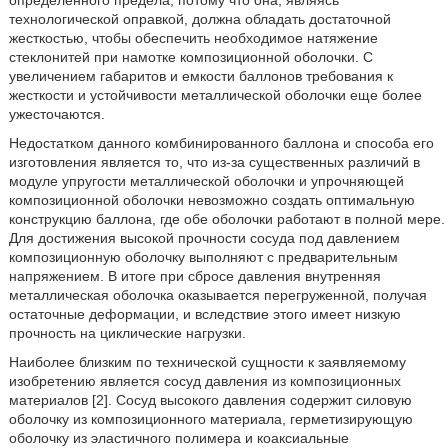
определенного предела, потому что она, являясь
технологической оправкой, должна обладать достаточной
жесткостью, чтобы обеспечить необходимое натяжение
стеклонитей при намотке композиционной оболочки. С
увеличением габаритов и емкости баллонов требования к
жесткости и устойчивости металлической оболочки еще более
ужесточаются.
Недостатком данного комбинированного баллона и способа его
изготовления является то, что из-за существенных различий в
модуле упругости металлической оболочки и упрочняющей
композиционной оболочки невозможно создать оптимальную
конструкцию баллона, где обе оболочки работают в полной мере.
Для достижения высокой прочности сосуда под давлением
композиционную оболочку выполняют с предварительным
напряжением. В итоге при сбросе давления внутренняя
металлическая оболочка оказывается перегруженной, получая
остаточные деформации, и вследствие этого имеет низкую
прочность на циклические нагрузки.
Наиболее близким по технической сущности к заявляемому
изобретению является сосуд давления из композиционных
материалов [2]. Сосуд высокого давления содержит силовую
оболочку из композиционного материала, герметизирующую
оболочку из эластичного полимера и коаксиальные