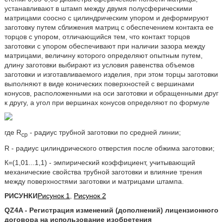
устанавливают в штамп между двумя полусферическими
матрицами соосно с цилиндрическим упором и деформируют
заготовку путем сближения матриц с обеспечением контакта ее
торцов с упором, отличающийся тем, что контакт торцов
заготовки с упором обеспечивают при наличии зазора между
матрицами, величину которого определяют опытным путем,
длину заготовки выбирают из условия равенства объемов
заготовки и изготавливаемого изделия, при этом торцы заготовки
выполняют в виде конических поверхностей с вершинами
конусов, расположенными на оси заготовки и обращенными друг
к другу, а угол при вершинах конусов определяют по формуле
где R
- радиус трубной заготовки по средней линии;
ср
R - радиус цилиндрического отверстия после обжима заготовки;
К=(1,01...1,1) - эмпирический коэффициент, учитывающий
механические свойства трубной заготовки и влияние трения
между поверхностями заготовки и матрицами штампа.
РИСУНКИ
Рисунок 1
,
Рисунок 2
QZ4A - Регистрация изменений (дополнений) лицензионного
договора на использование изобретения