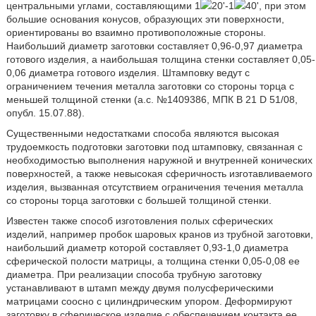
центральными углами, составляющими 1
20'-1
40', при этом
большие основания конусов, образующих эти поверхности,
ориентированы во взаимно противоположные стороны.
Наибольший диаметр заготовки составляет 0,96-0,97 диаметра
готового изделия, а наибольшая толщина стенки составляет 0,05-
0,06 диаметра готового изделия. Штамповку ведут с
ограничением течения металла заготовки со стороны торца с
меньшей толщиной стенки (а.с. №1409386, МПК В 21 D 51/08,
опубл. 15.07.88).
Существенными недостатками способа являются высокая
трудоемкость подготовки заготовки под штамповку, связанная с
необходимостью выполнения наружной и внутренней конических
поверхностей, а также невысокая сферичность изготавливаемого
изделия, вызванная отсутствием ограничения течения металла
со стороны торца заготовки с большей толщиной стенки.
Известен также способ изготовления полых сферических
изделий, например пробок шаровых кранов из трубной заготовки,
наибольший диаметр которой составляет 0,93-1,0 диаметра
сферической полости матрицы, а толщина стенки 0,05-0,08 ее
диаметра. При реализации способа трубную заготовку
устанавливают в штамп между двумя полусферическими
матрицами соосно с цилиндрическим упором. Деформируют
заготовку в сферическое изделие с обеспечением контакта ее