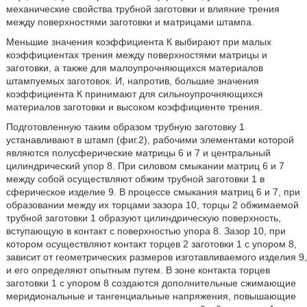
механические свойства трубной заготовки и влияние трения
между поверхностями заготовки и матрицами штампа.
Меньшие значения коэффициента К выбирают при малых
коэффициентах трения между поверхностями матрицы и
заготовки, а также для малоупрочняющихся материалов
штампуемых заготовок. И, напротив, большие значения
коэффициента К принимают для сильноупрочняющихся
материалов заготовки и высоком коэффициенте трения.
Подготовленную таким образом трубную заготовку 1
устанавливают в штамп (фиг.2), рабочими элементами которой
являются полусферические матрицы 6 и 7 и центральный
цилиндрический упор 8. При силовом смыкании матриц 6 и 7
между собой осуществляют обжим трубной заготовки 1 в
сферическое изделие 9. В процессе смыкания матриц 6 и 7, при
образовании между их торцами зазора 10, торцы 2 обжимаемой
трубной заготовки 1 образуют цилиндрическую поверхность,
вступающую в контакт с поверхностью упора 8. Зазор 10, при
котором осуществляют контакт торцев 2 заготовки 1 с упором 8,
зависит от геометрических размеров изготавливаемого изделия 9,
и его определяют опытным путем. В зоне контакта торцев
заготовки 1 с упором 8 создаются дополнительные сжимающие
меридиональные и тангенциальные напряжения, повышающие