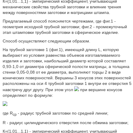
К=(1,01...1,1) - эмпирический коэффициент, учитывающий
механические свойства трубной заготовки и влияние трения
между поверхностями заготовки и матрицами штампа.
Предлагаемый способ поясняется чертежами, где фиг.1 -
геометрия исходной трубной заготовки; фиг.2 - промежуточный
этап штамповки трубной заготовки в сферическое изделие.
Способ осуществляют следующим образом.
На трубной заготовке 1 (фиг.1), имеющей длину L, которую
выбирают из условия равенства объемов изготавливаемого
изделия и заготовки, наибольший диаметр которой составляет
0,93-1,0 от диаметра сферической полости матрицы, а толщина
стенки 0,05-0,08 от ее диаметра, выполняют торцы 2 в виде
конических поверхностей. Вершины 3 конусов этих поверхностей
расположены на оси 4 трубной заготовки 1 внутри ее отверстия 5
навстречу друг другу. При этом угол
при вершине конусов
определяют по формуле:
где R
- радиус трубной заготовки по средней линии;
сp
R - радиус цилиндрического отверстия после обжима заготовки;
К=(1,01...1,1) - эмпирический коэффициент, учитывающий