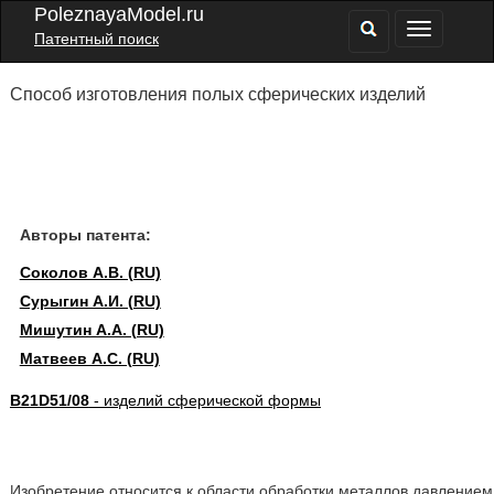
PoleznayaModel.ru
Патентный поиск
Способ изготовления полых сферических изделий
Авторы патента:
Соколов А.В. (RU)
Сурыгин А.И. (RU)
Мишутин А.А. (RU)
Матвеев А.С. (RU)
B21D51/08
- изделий сферической формы
Изобретение относится к области обработки металлов давлением