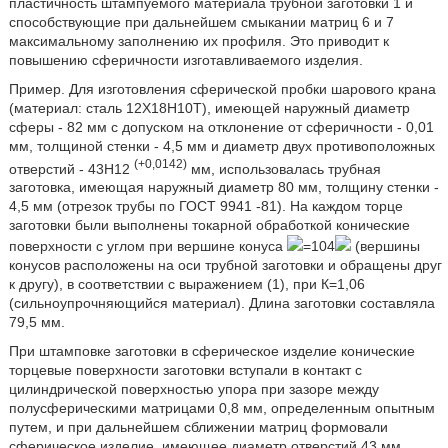
пластичность штампуемого материала трубной заготовки 1 и
способствующие при дальнейшем смыкании матриц 6 и 7
максимальному заполнению их профиля. Это приводит к
повышению сферичности изготавливаемого изделия.
Пример. Для изготовления сферической пробки шарового крана
(материал: сталь 12Х18Н10Т), имеющей наружный диаметр
сферы - 82 мм с допуском на отклонение от сферичности - 0,01
мм, толщиной стенки - 4,5 мм и диаметр двух противоположных
(+0,0142)
отверстий - 43Н12
мм, использовалась трубная
заготовка, имеющая наружный диаметр 80 мм, толщину стенки -
4,5 мм (отрезок трубы по ГОСТ 9941 -81). На каждом торце
заготовки были выполнены токарной обработкой конические
поверхности с углом при вершине конуса
=104
(вершины
конусов расположены на оси трубной заготовки и обращены друг
к другу), в соответствии с выражением (1), при К=1,06
(сильноупрочняющийся материал). Длина заготовки составляла
79,5 мм.
При штамповке заготовки в сферическое изделие конические
торцевые поверхности заготовки вступали в контакт с
цилиндрической поверхностью упора при зазоре между
полусферическими матрицами 0,8 мм, определенным опытным
путем, и при дальнейшем сближении матриц формовали
сферическое изделие, имеющее диаметр отверстий 43 мм.