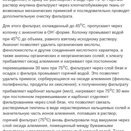
раствор инулина фильтруют через хлопчатобумажную ткань от
возможных механических примесей и последовательно проводят
дополнительную очистку фильтрата.
o
Для этого фильтрат, охлажденный до 45
C, пропускают через
-
колонку с анионитом в OH
-форме. Колонку промывают водой
o
при 45
C до объема, равного взятому исходному раствору.
Анионит позволяет удалить органические кислоты,
фенолокислоты и другие соединения кислотного характера, а
также анионы органических и неорганических солей; к элюату
прибавляют оксид алюминия и нагревают при постоянном
o
перемешивании 30 мин при 75
C, фильтруют через слой бязи и
осадок с фильтра промывают горячей водой. Это позволяет
удалить примеси, сорбирующиеся на оксиде алюминия (фенолы,
полифенолы, продукты их окисления); к полученному фильтрату
o
прибавляют карбонат кальция (мел), нагревают при 75
C 30 мин
при постоянном перемешивании и карбонат отделяют
фильтрованием через слой бязи, что позволяет связать
растворимые пектины в виде нерастворимых кальциевых солей и
значительную часть ионов алюминия, попавших в раствор;
o
горячий фильтрат (75
C) вновь фильтровали под вакуумом через
слой оксида алюминия, помещенный между бумажными
фильтрами и предварительно промытый горячей водой. Такая