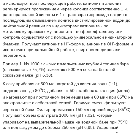
и используют при последующей работе; катионит и анионит
регенерируют пропусканием через колонки соответственно 1 н.
раствора соляной кислоты и 1 н. раствора гидроксида натрия с
последующим отмыванием ионитов дистиллированной водой до
нейтральной реакции по индикаторам: катионита - по
метиловому оранжевому, анионита - по фенолфталеину или
контроль осуществляют с помощью универсальной индикаторной
+
-
бумажки. Получают катионит в H
-форме, анионит в OH
-форме и
используют при дальнейшей работе; спирт регенерировали
перегонкой.
Пример 1. Из 1000 г сырых измельченных клубней топинамбура
(с влажностью 75,7%) выжимают 500 мл сока на бытовой
соковыжималке (pH 6,38).
К соку прибавляют 500 мл нагретой до кипения воды (1:1),
o
подогревают до 80
C, добавляют 50 г карбоната кальция (мела)
o
и нагревают при постоянном перемешивании 60 мин при 85
C на
электроплитке с асбестовой сеткой. Горячую смесь фильтруют
o
через слой бязи. Фильтр промывают 150 мл горячей воды (85
C).
Получают объем фильтрата 1000 мл (pH 7,02), который
o
упаривают на выпарительной чашке на водяной бане при 75
C
или под вакуумом до объема 250 мл (pH 6,98). Упаренный
o