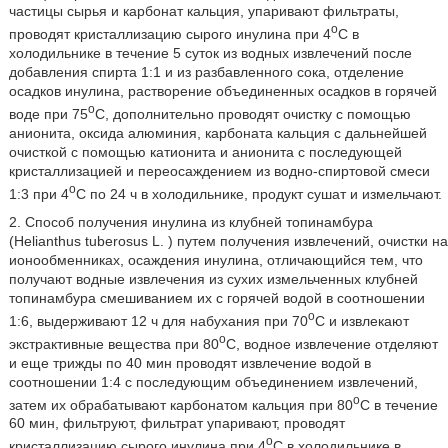
частицы сырья и карбонат кальция, упаривают фильтраты,
o
проводят кристаллизацию сырого инулина при 4
С в
холодильнике в течение 5 суток из водных извлечений после
добавления спирта 1:1 и из разбавленного сока, отделение
осадков инулина, растворение объединенных осадков в горячей
o
воде при 75
С, дополнительно проводят очистку с помощью
анионита, оксида алюминия, карбоната кальция с дальнейшей
очисткой с помощью катионита и анионита с последующей
кристаллизацией и переосаждением из водно-спиртовой смеси
o
1:3 при 4
С по 24 ч в холодильнике, продукт сушат и измельчают.
2. Способ получения инулина из клубней топинамбура
(Helianthus tuberosus L. ) путем получения извлечений, очистки на
ионообменниках, осаждения инулина, отличающийся тем, что
получают водные извлечения из сухих измельченных клубней
топинамбура смешиванием их с горячей водой в соотношении
o
1:6, выдерживают 12 ч для набухания при 70
С и извлекают
o
экстрактивные вещества при 80
С, водное извлечение отделяют
и еще трижды по 40 мин проводят извлечение водой в
соотношении 1:4 с последующим объединением извлечений,
o
затем их обрабатывают карбонатом кальция при 80
С в течение
60 мин, фильтруют, фильтрат упаривают, проводят
o
кристаллизацию сырого инулина при 4
С в холодильнике в