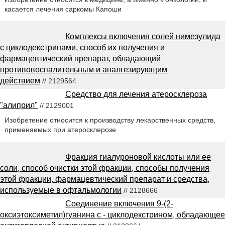
касается лечения саркомы Капоши
Комплексы включения солей нимезулида
с циклодекстринами, способ их получения и
фармацевтический препарат, обладающий
противовоспалительным и аналгезирующим
действием
// 2129564
Средство для лечения атеросклероза
"алиприл"
// 2129001
Изобретение относится к производству лекарственных средств,
применяемых при атеросклерозе
Фракция гиалуроновой кислоты или ее
соли, способ очистки этой фракции, способы получения
этой фракции, фармацевтический препарат и средства,
используемые в офтальмологии
// 2128666
Соединение включения 9-(2-
оксиэтоксиметил)гуанина с - циклодекстрином, обладающее