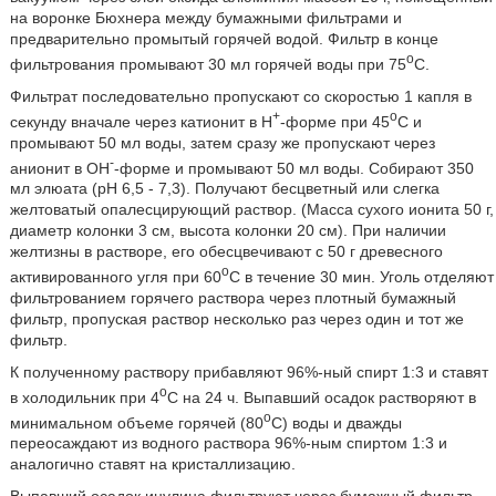
на воронке Бюхнера между бумажными фильтрами и
предварительно промытый горячей водой. Фильтр в конце
o
фильтрования промывают 30 мл горячей воды при 75
C.
Фильтрат последовательно пропускают со скоростью 1 капля в
+
o
секунду вначале через катионит в H
-форме при 45
C и
промывают 50 мл воды, затем сразу же пропускают через
-
анионит в OH
-форме и промывают 50 мл воды. Собирают 350
мл элюата (pH 6,5 - 7,3). Получают бесцветный или слегка
желтоватый опалесцирующий раствор. (Масса сухого ионита 50 г,
диаметр колонки 3 см, высота колонки 20 см). При наличии
желтизны в растворе, его обесцвечивают с 50 г древесного
o
активированного угля при 60
C в течение 30 мин. Уголь отделяют
фильтрованием горячего раствора через плотный бумажный
фильтр, пропуская раствор несколько раз через один и тот же
фильтр.
К полученному раствору прибавляют 96%-ный спирт 1:3 и ставят
o
в холодильник при 4
C на 24 ч. Выпавший осадок растворяют в
o
минимальном объеме горячей (80
C) воды и дважды
переосаждают из водного раствора 96%-ным спиртом 1:3 и
аналогично ставят на кристаллизацию.