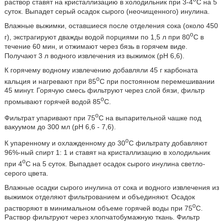
раствор ставят на кристаллизацию в холодильник при 3-4
C на 5
суток. Выпадет серый осадок сырого (неочищенного) инулина.
Влажные выжимки, оставшиеся после отделения сока (около 450
o
г), экстрагируют дважды водой порциями по 1,5 л при 80
C в
течение 60 мин, и отжимают через бязь в горячем виде.
Получают 3 л водного извлечения из выжимок (pH 6,6).
К горячему водному извлечению добавляли 45 г карбоната
o
кальция и нагревают при 85
C при постоянном перемешивании
45 минут. Горячую смесь фильтруют через слой бязи, фильтр
o
промывают горячей водой 85
C.
o
Фильтрат упаривают при 75
C на выпарительной чашке под
вакуумом до 300 мл (pH 6,6 - 7,6).
o
К упаренному и охлажденному до 30
C фильтрату добавляют
96%-ный спирт 1: 1 и ставят на кристаллизацию в холодильник
o
при 4
C на 5 суток. Выпадает осадок сырого инулина светло-
серого цвета.
Влажные осадки сырого инулина от сока и водного извлечения из
выжимок отделяют фильтрованием и объединяют. Осадок
o
растворяют в минимальном объеме горячей воды при 75
C.
Раствор фильтруют через хлопчатобумажную ткань. Фильтр