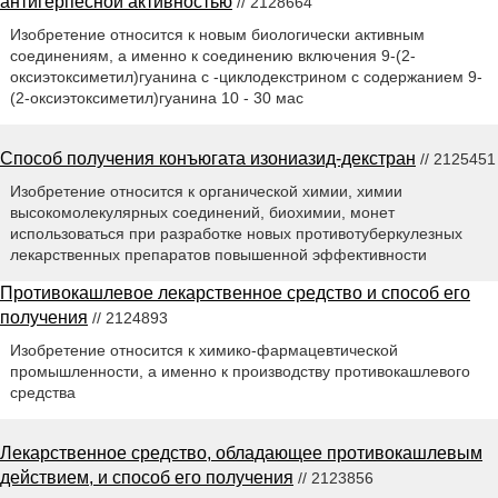
антигерпесной активностью
// 2128664
Изобретение относится к новым биологически активным
соединениям, а именно к соединению включения 9-(2-
оксиэтоксиметил)гуанина с -циклодекстрином с содержанием 9-
(2-оксиэтоксиметил)гуанина 10 - 30 мас
Способ получения конъюгата изониазид-декстран
// 2125451
Изобретение относится к органической химии, химии
выcoкoмoлeкуляpных соединений, биохимии, монет
использоваться при разработке новых противотуберкулезных
лекарственных препаратов повышенной эффективности
Противокашлевое лекарственное средство и способ его
получения
// 2124893
Изобретение относится к химико-фармацевтической
промышленности, а именно к производству противокашлевого
средства
Лекарственное средство, обладающее противокашлевым
действием, и способ его получения
// 2123856