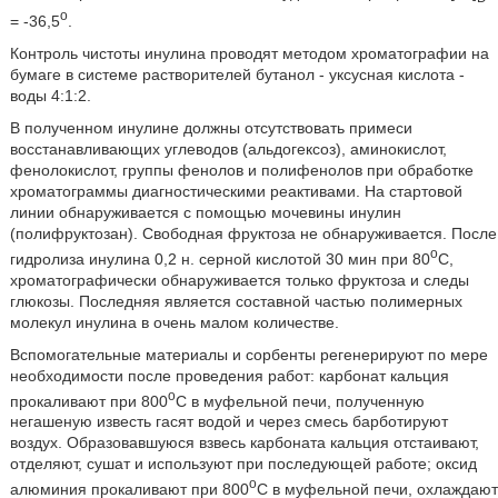
o
= -36,5
.
Контроль чистоты инулина проводят методом хроматографии на
бумаге в системе растворителей бутанол - уксусная кислота -
воды 4:1:2.
В полученном инулине должны отсутствовать примеси
восстанавливающих углеводов (альдогексоз), аминокислот,
фенолокислот, группы фенолов и полифенолов при обработке
хроматограммы диагностическими реактивами. На стартовой
линии обнаруживается с помощью мочевины инулин
(полифруктозан). Свободная фруктоза не обнаруживается. После
o
гидролиза инулина 0,2 н. серной кислотой 30 мин при 80
C,
хроматографически обнаруживается только фруктоза и следы
глюкозы. Последняя является составной частью полимерных
молекул инулина в очень малом количестве.
Вспомогательные материалы и сорбенты регенерируют по мере
необходимости после проведения работ: карбонат кальция
o
прокаливают при 800
C в муфельной печи, полученную
негашеную известь гасят водой и через смесь барботируют
воздух. Образовавшуюся взвесь карбоната кальция отстаивают,
отделяют, сушат и используют при последующей работе; оксид
o
алюминия прокаливают при 800
C в муфельной печи, охлаждают