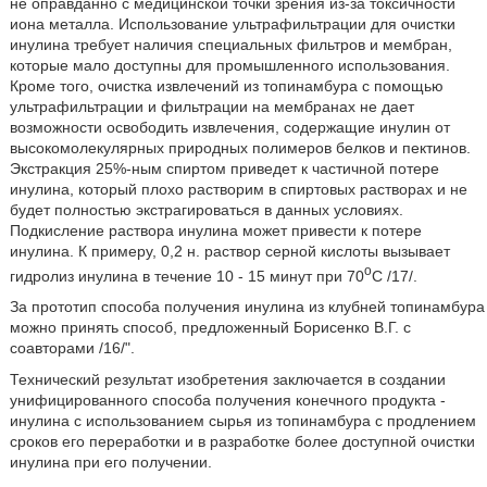
не оправданно с медицинской точки зрения из-за токсичности
иона металла. Использование ультрафильтрации для очистки
инулина требует наличия специальных фильтров и мембран,
которые мало доступны для промышленного использования.
Кроме того, очистка извлечений из топинамбура с помощью
ультрафильтрации и фильтрации на мембранах не дает
возможности освободить извлечения, содержащие инулин от
высокомолекулярных природных полимеров белков и пектинов.
Экстракция 25%-ным спиртом приведет к частичной потере
инулина, который плохо растворим в спиртовых растворах и не
будет полностью экстрагироваться в данных условиях.
Подкисление раствора инулина может привести к потере
инулина. К примеру, 0,2 н. раствор серной кислоты вызывает
o
гидролиз инулина в течение 10 - 15 минут при 70
C /17/.
За прототип способа получения инулина из клубней топинамбура
можно принять способ, предложенный Борисенко В.Г. с
соавторами /16/".
Технический результат изобретения заключается в создании
унифицированного способа получения конечного продукта -
инулина с использованием сырья из топинамбура с продлением
сроков его переработки и в разработке более доступной очистки
инулина при его получении.