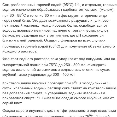
o
Сок, разбавленный горячей водой (95
C) 1:1, и отдельно, горячие
водные извлечения обрабатывают карбонатом кальция (мелом)
o
при 80 - 85
C в течение 60 мин и фильтруют в горячем виде
через слой бязи. Это дает возможность разрушить инулиново-
пектиновый комплекс, коагулировать белки, освободиться от
водорастворимых пектинов, частично от органических кислот,
белков, не разрушая при этом инулин, где pH сохраняется
близким к нейтральной. Осадки с фильтров во всех случаях
o
промывают горячей водой (85
C) для получения объема взятого
исходного раствора.
Фильтрат водного раствора сока упаривают под вакуумом или на
o
выпарительной чашке при 75
C до 250 - 300 мл, фильтраты
водных извлечений из выжимок и водные извлечения из сухих
клубней также упаривают до 300 - 400 мл.
o
Кристаллизацию инулина проводят при 4
C в холодильнике 5
суток. Упаренный водный раствор сока ставят на кристаллизацию
без добавления спирта. К упаренным водным извлечениям
прибавляют спирт 1:1. Выпавшие осадки сырого инулина имеют
серый цвет.
Осадки сырого инулина отделяют фитрованием и еще влажными
o
объединяют, и сразу же растворяют в воде при 75
C. Горячий