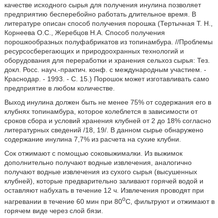
качестве исходного сырья для получения инулина позволяет
предприятию бесперебойно работать длительное время. В
литературе описан способ получения порошка (Тертычная Т. Н.,
Корнеева О.С., Жеребцов Н.А. Способ получения
порошкообразных полуфабрикатов из топинамбура. //Проблемы
ресурсосберегающих и природоохранных технологий и
оборудования для переработки и хранения сельхоз сырья: Тез.
докл. Росс. науч.-практич. конф. с международным участием. -
Краснодар. - 1993. - С. 15.) Порошок может изготавливать само
предприятие в любом количестве.
Выход инулина должен быть не менее 75% от содержания его в
клубнях топинамбура, которое колеблется в зависимости от
сроков сбора и условий хранения клубней от 2 до 18% согласно
литературных сведений /18, 19/. В данном сырье обнаружено
содержание инулина 7,7% из расчета на сухие клубни.
Сок отжимают с помощью соковыжималки. Из выжимок
дополнительно получают водные извлечения, аналогично
получают водные извлечения из сухого сырья (высушенных
клубней), которые предварительно заливают горячей водой и
оставляют набухать в течение 12 ч. Извлечения проводят при
o
нагревании в течение 60 мин при 80
C, фильтруют и отжимают в
горячем виде через слой бязи.