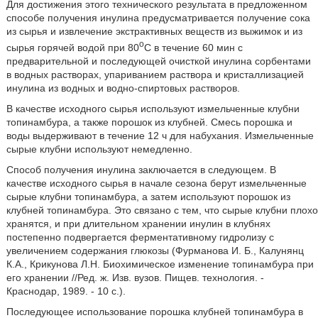
Для достижения этого технического результата в предложенном
способе получения инулина предусматривается получение сока
из сырья и извлечение экстрактивных веществ из выжимок и из
o
сырья горячей водой при 80
C в течение 60 мин с
предварительной и последующей очисткой инулина сорбентами
в водных растворах, упариванием раствора и кристаллизацией
инулина из водных и водно-спиртовых растворов.
В качестве исходного сырья используют измельченные клубни
топинамбура, а также порошок из клубней. Смесь порошка и
воды выдерживают в течение 12 ч для набухания. Измельченные
сырые клубни используют немедленно.
Способ получения инулина заключается в следующем. В
качестве исходного сырья в начале сезона берут измельченные
сырые клубни топинамбура, а затем используют порошок из
клубней топинамбура. Это связано с тем, что сырые клубни плохо
хранятся, и при длительном хранении инулин в клубнях
постепенно подвергается ферментативному гидролизу с
увеличением содержания глюкозы (Фурманова И. Б., Калунянц
К.А., Крикунова Л.Н. Биохимическое изменение топинамбура при
его хранении //Ред. ж. Изв. вузов. Пищев. технология. -
Краснодар, 1989. - 10 с.).
Последующее использование порошка клубней топинамбура в