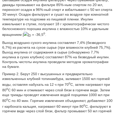
Выпавший осадок инулина фильтруют через бумажный фильтр,
дважды промывают на фильтре 85%-ным спиртом по 20 мл,
переносят осадок в 96%-ный спирт и взбалтывают с 50 мл спирта
30 минут. Осадок фильтруют и сушат на воздухе при комнатной
температуре на подложке из пищевой пленки. Инулин
измельчают в ступке, получают 18 г хроматографически чистого
белоснежного порошка инулина с влажностью 10% и удельным
o
вращением [
]
= -36,5
.
D
Выход воздушно-сухого инулина составляет 7,4% (безводного
6,7%) из расчета на сухое сырье (при влажности клубней 75,7%).
Выход инулина от содержания в сырье (обнаружено 7,7%
инулина в сухих клубнях) составляет 87% на безводный инулин.
Контроль чистоты инулина проводили методом хроматографии
на бумаге.
Пример 2. Берут 250 г высушенных и предварительно
измельченных клубней топинамбура, заливают 1500 мл горячей
o
воды, оставляя набухать на 12 ч при 70
C, затем нагревают при
o
80
C 60 мин и отжимают через слой бязи в горячем виде. Затем
еще трижды проводят извлечения водой порциями 1000 мл при
o
80
C по 40 мин. Горячие извлечения объединяют, добавляют 100
o
г карбоната кальция, нагревают 60 минут при 80
C, фильтруют в
горячем виде через слой бязи, фильтр промывают 50 мл горячей