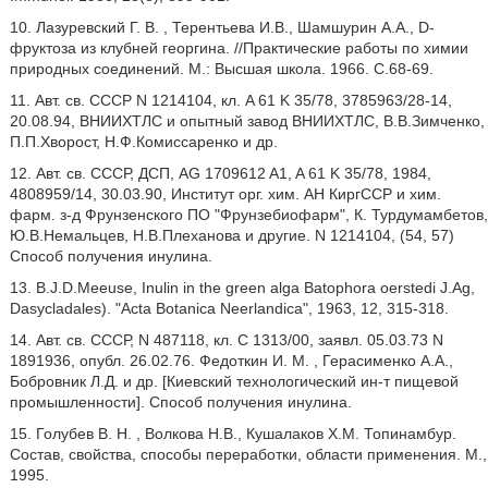
10. Лазуревский Г. В. , Терентьева И.В., Шамшурин А.А., D-
фруктоза из клубней георгина. //Практические работы по химии
природных соединений. М.: Высшая школа. 1966. С.68-69.
11. Авт. св. СССР N 1214104, кл. A 61 K 35/78, 3785963/28-14,
20.08.94, ВНИИХТЛС и опытный завод ВНИИХТЛС, В.В.Зимченко,
П.П.Хворост, Н.Ф.Комиссаренко и др.
12. Авт. св. СССР, ДСП, AG 1709612 A1, A 61 K 35/78, 1984,
4808959/14, 30.03.90, Институт орг. хим. АН КиргССР и хим.
фарм. з-д Фрунзенского ПО "Фрунзебиофарм", К. Турдумамбетов,
Ю.В.Немальцев, Н.В.Плеханова и другие. N 1214104, (54, 57)
Способ получения инулина.
13. B.J.D.Meeuse, Inulin in the green alga Batophora oerstedi J.Ag,
Dasycladales). "Acta Botanica Neerlandica", 1963, 12, 315-318.
14. Авт. св. СССР, N 487118, кл. C 1313/00, заявл. 05.03.73 N
1891936, опубл. 26.02.76. Федоткин И. М. , Герасименко А.А.,
Бобровник Л.Д. и др. [Киевский технологический ин-т пищевой
промышленности]. Способ получения инулина.
15. Голубев В. Н. , Волкова Н.В., Кушалаков Х.М. Топинамбур.
Состав, свойства, способы переработки, области применения. М.,
1995.