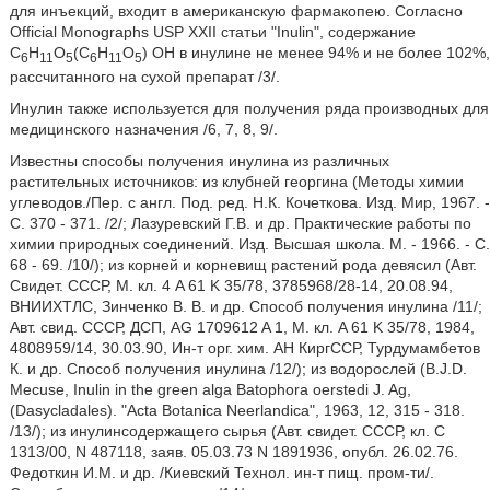
для инъекций, входит в американскую фармакопею. Согласно
Official Monographs USP XXII статьи "Inulin", содержание
C
H
O
(C
H
O
) OH в инулине не менее 94% и не более 102%,
6
11
5
6
11
5
рассчитанного на сухой препарат /3/.
Инулин также используется для получения ряда производных для
медицинского назначения /6, 7, 8, 9/.
Известны способы получения инулина из различных
растительных источников: из клубней георгина (Методы химии
углеводов./Пер. с англ. Под. ред. Н.К. Кочеткова. Изд. Мир, 1967. -
С. 370 - 371. /2/; Лазуревский Г.В. и др. Практические работы по
химии природных соединений. Изд. Высшая школа. М. - 1966. - С.
68 - 69. /10/); из корней и корневищ растений рода девясил (Авт.
Свидет. СССР, М. кл. 4 A 61 K 35/78, 3785968/28-14, 20.08.94,
ВНИИХТЛС, Зинченко В. В. и др. Способ получения инулина /11/;
Авт. свид. СССР, ДСП, AG 1709612 A 1, М. кл. A 61 K 35/78, 1984,
4808959/14, 30.03.90, Ин-т орг. хим. АН КиргССР, Турдумамбетов
К. и др. Способ получения инулина /12/); из водорослей (B.J.D.
Mecuse, Inulin in the green alga Batophora oerstedi J. Ag,
(Dasycladales). "Acta Botanica Neerlandica", 1963, 12, 315 - 318.
/13/); из инулинсодержащего сырья (Авт. свидет. СССР, кл. C
1313/00, N 487118, заяв. 05.03.73 N 1891936, опубл. 26.02.76.
Федоткин И.М. и др. /Киевский Технол. ин-т пищ. пром-ти/.