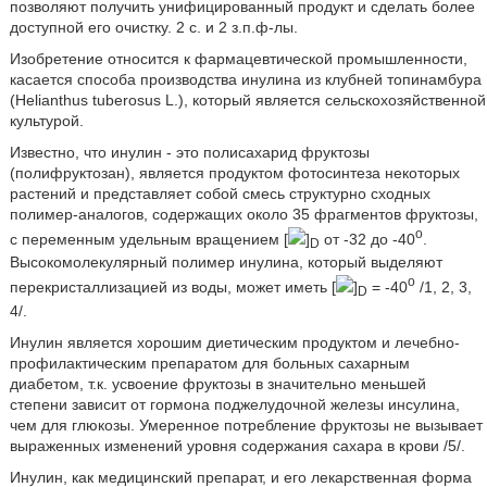
позволяют получить унифицированный продукт и сделать более
доступной его очистку. 2 с. и 2 з.п.ф-лы.
Изобретение относится к фармацевтической промышленности,
касается способа производства инулина из клубней топинамбура
(Helianthus tuberosus L.), который является сельскохозяйственной
культурой.
Известно, что инулин - это полисахарид фруктозы
(полифруктозан), является продуктом фотосинтеза некоторых
растений и представляет собой смесь структурно сходных
полимер-аналогов, содержащих около 35 фрагментов фруктозы,
o
с переменным удельным вращением [
]
от -32 до -40
.
D
Высокомолекулярный полимер инулина, который выделяют
o
перекристаллизацией из воды, может иметь [
]
= -40
/1, 2, 3,
D
4/.
Инулин является хорошим диетическим продуктом и лечебно-
профилактическим препаратом для больных сахарным
диабетом, т.к. усвоение фруктозы в значительно меньшей
степени зависит от гормона поджелудочной железы инсулина,
чем для глюкозы. Умеренное потребление фруктозы не вызывает
выраженных изменений уровня содержания сахара в крови /5/.
Инулин, как медицинский препарат, и его лекарственная форма