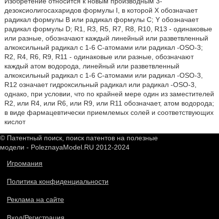
Изобретение относится к новым производным 3-
дезоксиолигосахаридов формулы I, в которой Х обозначает
радикал формулы В или радикал формулы С; Y обозначает
радикал формулы D; R1, R3, R5, R7, R8, R10, R13 - одинаковые
или разные, обозначают каждый линейный или разветвленный
алкоксильный радикал с 1-6 С-атомами или радикал -OSO-3;
R2, R4, R6, R9, R11 - одинаковые или разные, обозначают
каждый атом водорода, линейный или разветвленный
алкоксильный радикал с 1-6 С-атомами или радикал -OSO-3,
R12 означает гидроксильный радикал или радикал -OSO-3,
однако, при условии, что по крайней мере один из заместителей
R2, или R4, или R6, или R9, или R11 обозначает, атом водорода;
в виде фармацевтически приемлемых солей и соответствующих
кислот
© Патентный поиск, поиск патентов на полезные
модели - PoleznayaModel.RU 2012-2024
Игромания
Политика конфиденциальности
Реклама на сайте
Вход/Регистрация