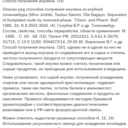
Способ получения инулина. /14/.
Описан ряд способов получения инулина из клубней
топинамбура (Mino Joshiki, Tsutsui Satomi, Ota Nagayo. Separation
of Acetylated inulin by reversed-phase. "Chem. and Pharm. Bull",
1985, 33, N 8,3503-3506. /4/; Голубев В.Р. и др. Топинамбур.
Состав, свойства, способы переработки, области применения. М.
- 1995. - С. 60 - 68. /15/; Патент РФ, 20011621, 5 A 61 K 35/78,
31/715, C 13 K 11/00. 5044672/14, 29.05.92. Борисенко В.Г. и др.
Способ получения инулина. /16/), однако ни в одном из них не
приводится выход инулина от содержания его в сырье и степень
чистоты полученного продукта от сопутствующих веществ.
Следовательно, такой инулин можно считать техническим или
сырым продуктом, не пригодным для использования в медицине.
Нами установлено, что сырой инулин, полученный осаждением
спиртом или после однократной кристаллизации, содержит
примеси, такие как пектин, остатки белков и аминокислот,
органические кислоты, фенольные соединения и продукты их
окисления. Примеси обнаруживаются методом бумажной
хроматографии с соответствующими диагностическими
реактивами или в УФ-свете флуоресцентной лампы.
Можно отметить недостатки указанных способов /4, 15, 16/.
Использование уксуснокислого свинца для осаждения коллоидов