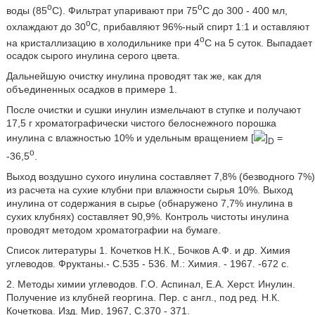
o
o
воды (85
C). Фильтрат упаривают при 75
C до 300 - 400 мл,
o
охлаждают до 30
C, прибавляют 96%-ный спирт 1:1 и оставляют
o
на кристаллизацию в холодильнике при 4
C на 5 суток. Выпадает
осадок сырого инулина серого цвета.
Дальнейшую очистку инулина проводят так же, как для
объединенных осадков в примере 1.
После очистки и сушки инулин измельчают в ступке и получают
17,5 г хроматографически чистого белоснежного порошка
инулина с влажностью 10% и удельным вращением [
]
=
D
o
-36,5
.
Выход воздушно сухого инулина составляет 7,8% (безводного 7%)
из расчета на сухие клубни при влажности сырья 10%. Выход
инулина от содержания в сырье (обнаружено 7,7% инулина в
сухих клубнях) составляет 90,9%. Контроль чистоты инулина
проводят методом хроматографии на бумаге.
Список литературы 1. Кочетков Н.К., Бочков А.Ф. и др. Химия
углеводов. Фруктаны.- С.535 - 536. М.: Химия. - 1967. -672 с.
2. Методы химии углеводов. Г.О. Аспинал, Е.А. Херст. Инулин.
Получение из клубней георгина. Пер. с англ., под ред. Н.К.
Кочеткова. Изд. Мир, 1967, С.370 - 371.