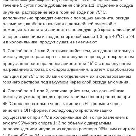
течение 5 суток после добавления спирта 1:1, отделение осадка
o
инулина, растворение его в горячей воде при 75
С,
дополнительно проводят очистку с помощью анионита, оксида
алюминия, карбоната кальция с дальнейшей очисткой с
помощью катионита и анионита с последующей кристаллизацией
o
и переосаждением из водно-спиртовой смеси 1:3 при 40
С по 24
ч в холодильнике, продукт сушат и измельчают.
3. Способ по п. 1 или 2, отличающийся тем, что дополнительную
очистку водного раствора сырого инулина проводят посредством
o
пропускания раствора через анионит при 45
С с последующим
нагреванием элюата с оксидом алюминия, а затем с карбонатом
o
кальция при 75
С по 30 мин с отделением их и фильтрованием
горячего раствора под вакуумом через слой оксида алюминия.
4. Способ по п.1 или 2, отличающийся тем, что дальнейшую
очистку инулина проводят пропусканием водного раствора при
o
+
45
С последовательно через катионит в H
-форме и через
-
анионит в OH
-форме, последующую кристаллизацию
o
осуществляют при 4
С в холодильнике 24 ч с прибавлением к
элюату 96%-ного спирта 1: 3 по объему с двукратным
переосаждением инулина из водного раствора 96%-ным спиртом
o
1: 3 при 4
С по 24 ч, фильтрованием и взбалтыванием осадка в