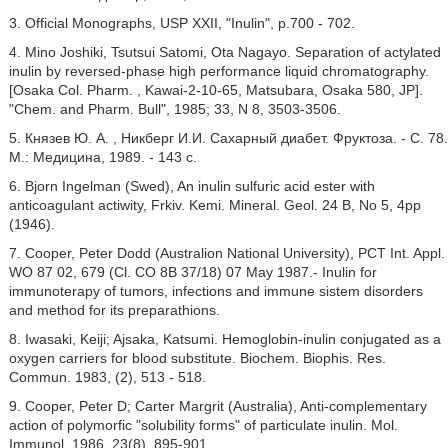
3. Official Monographs, USP XXII, "Inulin", p.700 - 702.
4. Mino Joshiki, Tsutsui Satomi, Ota Nagayo. Separation of actylated
inulin by reversed-phase high performance liquid chromatography.
[Osaka Col. Pharm. , Kawai-2-10-65, Matsubara, Osaka 580, JP].
"Chem. and Pharm. Bull", 1985; 33, N 8, 3503-3506.
5. Князев Ю. А. , Никберг И.И. Сахарный диабет. Фруктоза. - С. 78.
М.: Медицина, 1989. - 143 с.
6. Bjorn Ingelman (Swed), An inulin sulfuric acid ester with
anticoagulant actiwity, Frkiv. Kemi. Mineral. Geol. 24 B, No 5, 4pp
(1946).
7. Cooper, Peter Dodd (Australion National University), PCT Int. Appl.
WO 87 02, 679 (Cl. CO 8B 37/18) 07 May 1987.- Inulin for
immunoterapy of tumors, infections and immune sistem disorders
and method for its preparathions.
8. Iwasaki, Keiji; Ajsaka, Katsumi. Hemoglobin-inulin conjugated as a
oxygen carriers for blood substitute. Biochem. Biophis. Res.
Commun. 1983, (2), 513 - 518.
9. Cooper, Peter D; Carter Margrit (Australia), Anti-complementary
action of polymorfic "solubility forms" of particulate inulin. Mol.
Immunol. 1986, 23(8), 895-901.