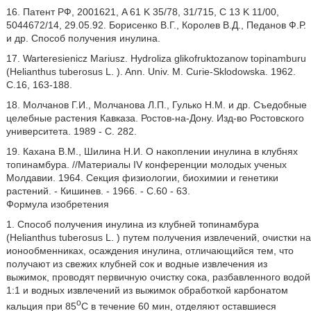
16. Патент РФ, 2001621, A 61 K 35/78, 31/715, C 13 K 11/00,
5044672/14, 29.05.92. Борисенко В.Г., Королев В.Д., Педанов Ф.Р.
и др. Способ получения инулина.
17. Warteresienicz Mariusz. Hydroliza glikofruktozanow topinamburu
(Helianthus tuberosus L. ). Ann. Univ. M. Curie-Sklodowska. 1962.
C.16, 163-188.
18. Молчанов Г.И., Молчанова Л.П., Гулько Н.М. и др. Съедобные
целебные растения Кавказа. Ростов-на-Дону. Изд-во Ростовского
университета. 1989 - С. 282.
19. Кахана В.М., Шилина Н.И. О накоплении инулина в клубнях
топинамбура. //Материалы IV конференции молодых ученых
Молдавии. 1964. Секция физиологии, биохимии и генетики
растений. - Кишинев. - 1966. - С.60 - 63.
Формула изобретения
1. Способ получения инулина из клубней топинамбура
(Helianthus tuberosus L. ) путем получения извлечений, очистки на
ионообменниках, осаждения инулина, отличающийся тем, что
получают из свежих клубней сок и водные извлечения из
выжимок, проводят первичную очистку сока, разбавленного водой
1:1 и водных извлечений из выжимок обработкой карбонатом
o
кальция при 85
С в течение 60 мин, отделяют оставшиеся