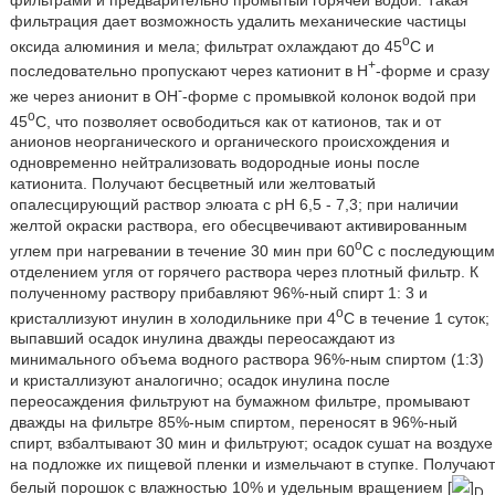
фильтрация дает возможность удалить механические частицы
o
оксида алюминия и мела; фильтрат охлаждают до 45
C и
+
последовательно пропускают через катионит в H
-форме и сразу
-
же через анионит в OH
-форме с промывкой колонок водой при
o
45
C, что позволяет освободиться как от катионов, так и от
анионов неорганического и органического происхождения и
одновременно нейтрализовать водородные ионы после
катионита. Получают бесцветный или желтоватый
опалесцирующий раствор элюата с pH 6,5 - 7,3; при наличии
желтой окраски раствора, его обесцвечивают активированным
o
углем при нагревании в течение 30 мин при 60
C с последующим
отделением угля от горячего раствора через плотный фильтр. К
полученному раствору прибавляют 96%-ный спирт 1: 3 и
o
кристаллизуют инулин в холодильнике при 4
C в течение 1 суток;
выпавший осадок инулина дважды переосаждают из
минимального объема водного раствора 96%-ным спиртом (1:3)
и кристаллизуют аналогично; осадок инулина после
переосаждения фильтруют на бумажном фильтре, промывают
дважды на фильтре 85%-ным спиртом, переносят в 96%-ный
спирт, взбалтывают 30 мин и фильтруют; осадок сушат на воздухе
на подложке их пищевой пленки и измельчают в ступке. Получают
белый порошок с влажностью 10% и удельным вращением [
]
D