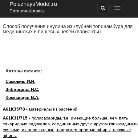
PoleznayaModel.ru
Патентный поиск
Способ получения инулина из клубней топинамбура для
медицинских и пищевых целей (варианты)
Авторы патента:
Самокиш И.И.
Зяблицева Н.С.
Компанцев В.А.
A61K35/78
- материалы из растений
A61K31/715
- полисахариды, т.е. имеющие больше, чем пять
сахаридных радикалов, соединенных друг с другом гликозидными
связями; их производные, например простые эфиры, сложные
эфиры