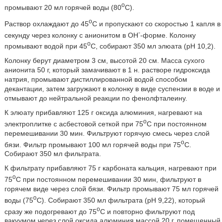
o
промывают 20 мл горячей воды (80
C).
o
Раствор охлаждают до 45
C и пропускают со скоростью 1 капля в
-
секунду через колонку с анионитом в OH
-форме. Колонку
o
промывают водой при 45
C, собирают 350 мл элюата (pH 10,2).
Колонку берут диаметром 3 см, высотой 20 см. Масса сухого
анионита 50 г, который замачивают в 1 н. растворе гидроксида
натрия, промывают дистиллированной водой способом
декантации, затем загружают в колонку в виде суспензии в воде и
отмывают до нейтральной реакции по фенолфталеину.
К элюату прибавляют 125 г оксида алюминия, нагревают на
o
электроплитке с асбестовой сеткой при 75
C при постоянном
перемешивании 30 мин. Фильтруют горячую смесь через слой
o
бязи. Фильтр промывают 100 мл горячей воды при 75
C.
Собирают 350 мл фильтрата.
К фильтрату прибавляют 75 г карбоната кальция, нагревают при
o
75
C при постоянном перемешивании 30 мин, фильтруют в
горячем виде через слой бязи. Фильтр промывают 75 мл горячей
o
воды (75
C). Собирают 350 мл фильтрата (pH 9,22), который
o
сразу же подогревают до 75
C и повторно фильтруют под
вакуумом через слой оксида алюминия массой 20 г, помещенный