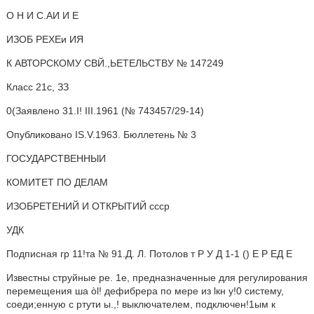
О H И С.АИ И Е
ИЗОБ РЕХЕи ИЯ
К АВТОРСКОМУ СВЙ.,ЬЕТЕЛЬСТВУ № 147249
Класс 21с, ЗЗ
0(Заявлено 31.I! III.1961 (№ 743457/29-14)
Опубликовано IS.V.1963. Бюллетень № 3
ГОСУДАРСТВЕННЫИ
КОМИТЕТ ПО ДЕЛАМ
ИЗОБРЕТЕНИЙ И ОТКРЫТИЙ ссср
УДК
Подписная гр 11!та № 91.Д. Л. Потолов т Р У Д 1-1 () Е Р ЕД Е
Известны струйные ре. 1е, предназначенные для регулирования
перемещения шa òl! дефибрера по мере из l
кн у!0 систему,
соеди;енную с ртути ы.,! выключателем, подключен!1ым к