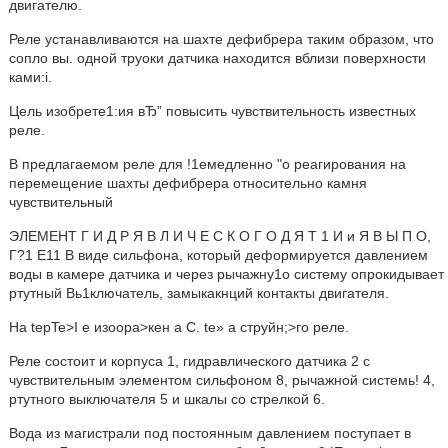
двигателю.
Реле устанавливаются на шахте дефибрера таким образом, что
сопло вы. одной труоки датчика находится вблизи поверхности
ками:i.
Цель изобрете1:ия вЂ” повысить чувствительность известных
реле.
В предлагаемом реле для !1емедленно "o реагирования на
перемещение шахты дефибрера относительно камня
чувствительный
ЭЛЕМЕНТ Г И Д Р Я В Л И Ч Е С К О Г О Д Я Т 1 И и Я В Ы П О,
Г?1 Е11 В виде сильфона, который деформируется давлением
воды в камере датчика и через рычажну1о систему опрокидывает
ртутный Вь1ключатель, замыкакнций контакты двигателя.
Ha tepTe>I e изоора>кен a C. te» a струйн;>го реле.
Реле состоит и корпуса 1, гидравлического датчика 2 с
чувствительным элементом сильфоном 8, рычажной системь! 4,
ртутного выключателя 5 и шкалы со стрелкой 6.
Вода из магистрали под постоянным давлением поступает в