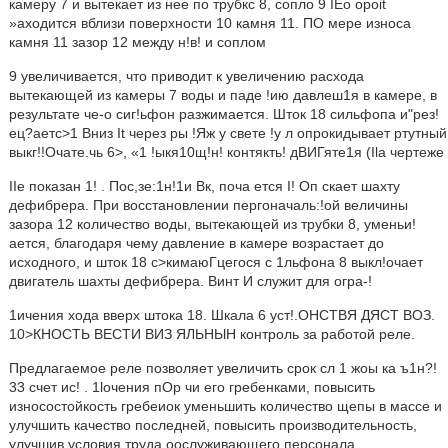
камеру 7 и вытекает из нее по трубкc 8, сопло 9 IEo opoit
»axoдится вблизи поверхности 10 камня 11. ПО мере износа
камня 11 зазор 12 между н!в! и соплом
9 увеличивается, что приводит к увеличению расхода
вытекающей из камеры 7 воды и паде !ию давлеш1я в камере, в
результате че-о сиг!ьфон разжимается. Шток 18 сильфопа и"рез!
ец?аетс>1 Вниз It через ры !Яж у свете !у л опрокидывает ртутный
выкг!!Очате.чь 6>, «1 !ыкя10щ!н! контякть! дВИГяте1я (Ila чертеже
IIe показан 1! . Пос,зе:1н!1и Вк, поча ется I! Оп скает шахту
дефибрера. При восстановлении пергоначаль:!ой величины
зазора 12 количество воды, вытекающей из трубки 8, уменьи!
ается, благодаря чему давление в камере возрастает до
исходного, и шток 18 с>кимаюГцегося с 1льфона 8 выкл!очает
двигатель шахты дефибрера. Винт И служит для огра-!
1ичения хода вверх штока 18. Шкала 6 уст!.ОНСТВЯ ДЯСТ ВОЗ.
10>КНОСТЬ ВЕСТИ ВИЗ ЯЛЬНЫН контроль за работой реле.
Предлагаемое реле позволяет увеличить срок сл 1 жоы ка ъ1н?!
33 счет ис! . 1lочения пОр чи его гребенками, повысить
износостойкость гребеиок уменьшить количество щепы в массе и
улучшить качество последней, повысить производительность,
улучшив условия труда оослуживающего персонала.