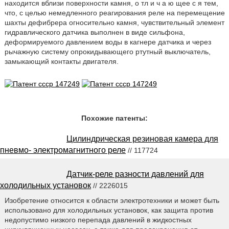
находится вблизи поверхности камня, о тл и ч а ю щее с я тем,
что, с целью немедленного реагирования реле на перемещение
шахты дефибрера огносительно камня, чувствительный элемент
гидравлического датчика выполнен в виде сильфона,
деформируемого давлением воды в кагнере датчика и через
рычажную систему опрокидывающего ртутный выключатель,
замыкающий контакты двигателя.
Похожие патенты:
Цилиндрическая резиновая камера для
пневмо- электромагнитного реле
// 117724
Датчик-реле разности давлений для
холодильных установок
// 2226015
Изобретение относится к области электротехники и может быть
использовано для холодильных установок, как защита против
недопустимо низкого перепада давлений в жидкостных