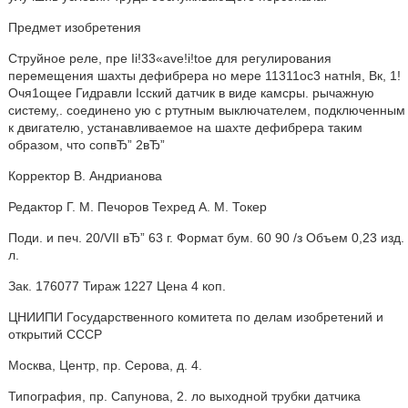
Предмет изобретения
Струйное реле, пре Ii!33«ave!i!toe для регулирования
перемещения шахты дефибрера но мере 11311ос3 натнlя, Вк, 1!
Очя1ощее Гидравли Icский датчик в виде камсры. рычажную
систему,. соединено ую с ртутным выключателем, подключенным
к двигателю, устанавливаемое на шахте дефибрера таким
образом, что сопвЂ” 2вЂ”
Корректор В. Андрианова
Редактор Г. М. Печоров Техред А. М. Токер
Поди. и печ. 20/VII вЂ” 63 г. Формат бум. 60 90 /з Объем 0,23 изд.
л.
Зак. 176077 Тираж 1227 Цена 4 коп.
ЦНИИПИ Государственного комитета по делам изобретений и
открытий СССР
Москва, Центр, пр. Серова, д. 4.
Типография, пр. Сапунова, 2. ло выходной трубки датчика