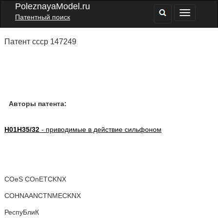
PoleznayaModel.ru
Патентный поиск
Патент ссср 147249
Авторы патента:
H01H35/32
- приводимые в действие сильфоном
COeS COnETCKNX
COHNAANCTNMECKNX
РеспуБлиК