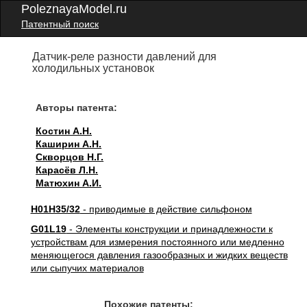
PoleznayaModel.ru
Патентный поиск
Датчик-реле разности давлений для
холодильных установок
Авторы патента:
Костин А.Н.
Каширин А.Н.
Скворцов Н.Г.
Карасёв Л.Н.
Матюхин А.И.
H01H35/32
- приводимые в действие сильфоном
G01L19
- Элементы конструкции и принадлежности к
устройствам для измерения постоянного или медленно
меняющегося давления газообразных и жидких веществ
или сыпучих материалов
Похожие патенты: