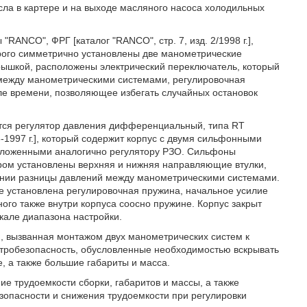
сла в картере и на выходе масляного насоса холодильных
ANCO", ФРГ [каталог "RANCO", стр. 7, изд. 2/1998 г.],
орого симметрично установлены две манометрические
крышкой, расположены электрический переключатель, который
 между манометрическими системами, регулировочная
ле времени, позволяющее избегать случайных остановок
тся регулятор давления дифференциальный, типа RT
96-1997 г.], который содержит корпус с двумя сильфонными
положенными аналогично регулятору РЗО. Сильфоны
ром установлены верхняя и нижняя направляющие втулки,
ении разницы давлений между манометрическими системами.
се установлена регулировочная пружина, начальное усилие
ого также внутри корпуса соосно пружине. Корпус закрыт
кале диапазона настройки.
и, вызванная монтажом двух манометрических систем к
ектробезопасность, обусловленные необходимостью вскрывать
, а также большие габариты и масса.
е трудоемкости сборки, габаритов и массы, а также
зопасности и снижения трудоемкости при регулировки