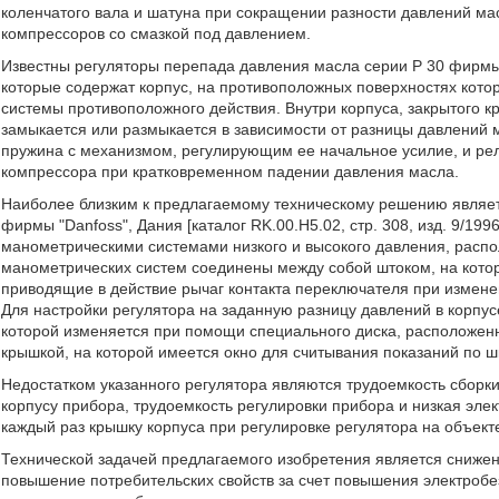
коленчатого вала и шатуна при сокращении разности давлений ма
компрессоров со смазкой под давлением.
Известны регуляторы перепада давления масла серии Р 30 фирмы "R
которые содержат корпус, на противоположных поверхностях кот
системы противоположного действия. Внутри корпуса, закрытого 
замыкается или размыкается в зависимости от разницы давлений
пружина с механизмом, регулирующим ее начальное усилие, и ре
компрессора при кратковременном падении давления масла.
Наиболее близким к предлагаемому техническому решению являе
фирмы "Danfoss", Дания [каталог RK.00.H5.02, стр. 308, изд. 9/19
манометрическими системами низкого и высокого давления, рас
манометрических систем соединены между собой штоком, на кото
приводящие в действие рычаг контакта переключателя при измен
Для настройки регулятора на заданную разницу давлений в корпу
которой изменяется при помощи специального диска, расположенн
крышкой, на которой имеется окно для считывания показаний по ш
Недостатком указанного регулятора являются трудоемкость сборк
корпусу прибора, трудоемкость регулировки прибора и низкая эл
каждый раз крышку корпуса при регулировке регулятора на объекте
Технической задачей предлагаемого изобретения является снижени
повышение потребительских свойств за счет повышения электробе