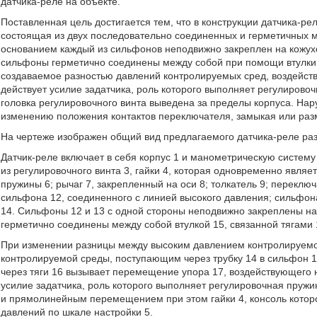
датчика-реле на объекте.
Поставленная цель достигается тем, что в конструкции датчика-р
состоящая из двух последовательно соединенных и герметичных м
основанием каждый из сильфонов неподвижно закреплен на кожух
сильфоны герметично соединены между собой при помощи втулки,
создаваемое разностью давлений контролируемых сред, воздейст
действует усилие задатчика, роль которого выполняет регулирово
головка регулировочного винта выведена за пределы корпуса. Нар
изменению положения контактов переключателя, замыкая или раз
На чертеже изображен общий вид предлагаемого датчика-реле раз
Датчик-реле включает в себя корпус 1 и манометрическую систему
из регулировочного винта 3, гайки 4, которая одновременно являе
пружины 6; рычаг 7, закрепленный на оси 8; толкатель 9; переклю
сильфона 12, соединенного с линией высокого давления; сильфона
14. Сильфоны 12 и 13 с одной стороны неподвижно закреплены на 
герметично соединены между собой втулкой 15, связанной тягами 
При изменении разницы между высоким давлением контролируемо
контролируемой среды, поступающим через трубку 14 в сильфон 1
через тяги 16 вызывает перемещение упора 17, воздействующего н
усилие задатчика, роль которого выполняет регулировочная пружи
и прямолинейным перемещением при этом гайки 4, консоль котор
давлений по шкале настройки 5.