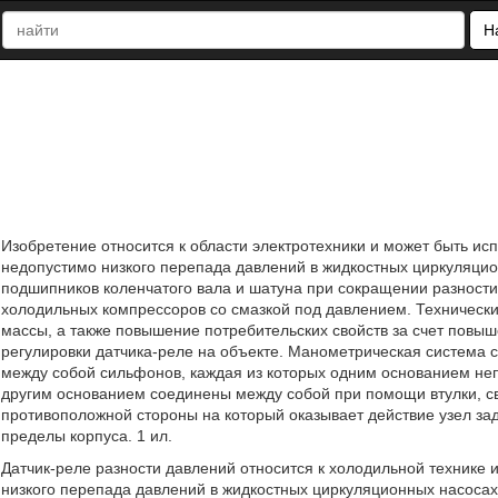
Н
Изобретение относится к области электротехники и может быть ис
недопустимо низкого перепада давлений в жидкостных циркуляцио
подшипников коленчатого вала и шатуна при сокращении разности
холодильных компрессоров со смазкой под давлением. Технический
массы, а также повышение потребительских свойств за счет повы
регулировки датчика-реле на объекте. Манометрическая система 
между собой сильфонов, каждая из которых одним основанием не
другим основанием соединены между собой при помощи втулки, св
противоположной стороны на который оказывает действие узел зад
пределы корпуса. 1 ил.
Датчик-реле разности давлений относится к холодильной технике 
низкого перепада давлений в жидкостных циркуляционных насосах