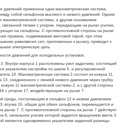
еле давлений применена одна манометрическая система,
ежду собой сильфонов высокого и низкого давлений. Одним
е манометрической системы, а другим основанием
 связанной тягами с упором, передающим на рычаг усилие,
вующих на сильфоны. С противоположной стороны на рычаг
чная пружина, поджимаемая винтовой парой, при этом
ушение равновесия сил, приложенных к рычагу, приводит к
мыкая электрическую цепь.
ности давлений для холодильных установок.
 3. Внутри корпуса 1 расположены узел задатчика, состоящий
тся указателем настройки по шкале 5, и регулировочной
чатель 10. Манометрическая система 2 состоит из кожуха 11,
 13, соединенного с линией низкого давления через трубку
кожухе 11 манометрической системы 2, а с другой стороны
16 с упором 17, воздействующим на рычаг 7.
й среды, поступающим в сильфон 12 и низким давлением
3, втулка 15, общая для обеих сильфонов, перемещается и
а рычаг 7. С противоположной стороны на рычаг 7 действует
на 6, начальное усилие которой задается вращением винта 3
ой является одновременно указателем заданной разницы