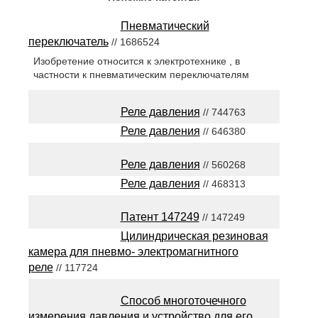
Пневматический
переключатель
// 1686524
Изобретение относится к электротехнике , в
частности к пневматическим переключателям
Реле давления
// 744763
Реле давления
// 646380
Реле давления
// 560268
Реле давления
// 468313
Патент 147249
// 147249
Цилиндрическая резиновая
камера для пневмо- электромагнитного
реле
// 117724
Способ многоточечного
измерения давления и устройство для его