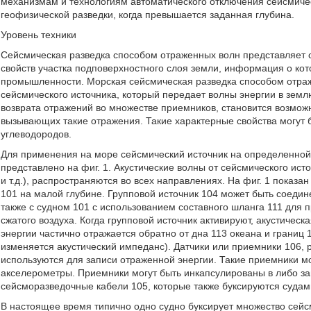
механизмам и технологиям автоматического отключения сейсмиче
геофизической разведки, когда превышается заданная глубина.
Уровень техники
Сейсмическая разведка способом отраженных волн представляет 
свойств участка подповерхностного слоя земли, информация о ко
промышленности. Морская сейсмическая разведка способом отра
сейсмического источника, который передает волны энергии в земл
возврата отражений во множестве приемников, становится возможн
вызывающих такие отражения. Такие характерные свойства могут
углеводородов.
Для применения на море сейсмический источник на определенной 
представлено на фиг. 1. Акустические волны от сейсмического ист
и т.д.), распространяются во всех направлениях. На фиг. 1 показа
101 на малой глубине. Групповой источник 104 может быть соедине
также с судном 101 с использованием составного шланга 111 для 
сжатого воздуха. Когда групповой источник активируют, акустическ
энергии частично отражается обратно от дна 113 океана и границ
изменяется акустический импеданс). Датчики или приемники 106,
используются для записи отраженной энергии. Такие приемники м
акселерометры. Приемники могут быть инкапсулированы в либо за
сейсморазведочные кабели 105, которые также буксируются судам
В настоящее время типично одно судно буксирует множество сей