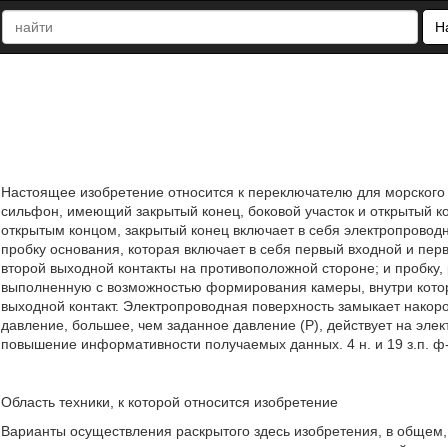
Н
Настоящее изобретение относится к переключателю для морского 
сильфон, имеющий закрытый конец, боковой участок и открытый ко
открытым концом, закрытый конец включает в себя электропроводн
пробку основания, которая включает в себя первый входной и пер
второй выходной контакты на противоположной стороне; и пробку
выполненную с возможностью формирования камеры, внутри котор
выходной контакт. Электропроводная поверхность замыкает накорот
давление, большее, чем заданное давление (Р), действует на элек
повышение информативности получаемых данных. 4 н. и 19 з.п. ф-
Область техники, к которой относится изобретение
Варианты осуществления раскрытого здесь изобретения, в общем, 