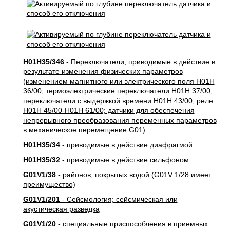
H01H35/346
- Переключатели, приводимые в действие в
результате изменения физических параметров
(изменением магнитного или электрического поля H01H
36/00; термоэлектрические переключатели H01H 37/00;
переключатели с выдержкой времени H01H 43/00; реле
H01H 45/00-H01H 61/00; датчики для обеспечения
непрерывного преобразования переменных параметров
в механическое перемещение G01)
H01H35/34
- приводимые в действие диафрагмой
H01H35/32
- приводимые в действие сильфоном
G01V1/38
- районов, покрытых водой (G01V 1/28 имеет
преимущество)
G01V1/201
- Сейсмология; сейсмическая или
акустическая разведка
G01V1/20
- специальные приспособления в приемных