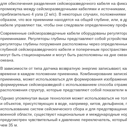
для обеспечения разделения сейсморазведочного кабеля на фикс
промежутка между сейсморазведочными кабелями и источниками, 
приблизительно 4 узла (2 м/с). В некоторых случаях, положениям
образом, что все приемники находятся на общей глубине, или, в 
кабеле управляют так, чтобы они следовали определенному проф
Современные сейсморазведочные кабели оборудованы регулятора
приемниками. Регуляторы глубины представляют собой устройства
регуляторы глубины погружения расположены через определенны
глубиной сейсморазведочного кабеля и поперечным пространстве
могут быть стационарными и могут быть расположены на дне океан
океана.
В зависимости от типа датчика возвратную энергию записывают, ка
времени в каждом положении приемника. Комбинирование записей
приемника, может использоваться для формирования изображения
формируемые сейсморазведкой с использованием способа отраже
расположения структур, которые представляют собой показатели 
Однако упомянутая выше технология может использоваться не тол
и объектов, присутствующих в воде, например, китов, дельфинов, 
использованию систем сейсмического сбора и для предотвращени
военной области, существуют национальные и международные но
предусмотрен чувствительный к давлению переключатель, который
чем 35 м.