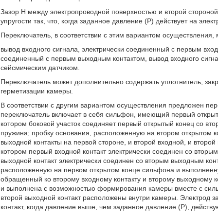
Зазор Н между электропроводной поверхностью и второй стороной
упругости так, что, когда заданное давление (Р) действует на эле
Переключатель, в соответствии с этим вариантом осуществления, 
вывод входного сигнала, электрически соединенный с первым вход
соединенный с первым выходным контактом, вывод входного сигна
сейсмическим датчиком.
Переключатель может дополнительно содержать уплотнитель, зак
герметизации камеры.
В соответствии с другим вариантом осуществления предложен пер
переключатель включает в себя сильфон, имеющий первый открытый
котором боковой участок соединяет первый открытый конец со втор
пружина; пробку основания, расположенную на втором открытом ко
выходной контакты на первой стороне, и второй входной, и второй
котором первый входной контакт электрически соединен со вторы
выходной контакт электрически соединен со вторым выходным кон
расположенную на первом открытом конце сильфона и выполненную
обращенный ко второму входному контакту и второму выходному к
и выполнена с возможностью формирования камеры вместе с сильф
второй выходной контакт расположены внутри камеры. Электрод за
контакт, когда давление выше, чем заданное давление (Р), действу