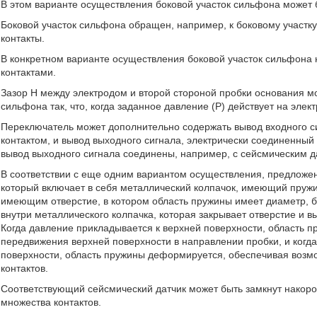
В этом варианте осуществления боковой участок сильфона может
Боковой участок сильфона обращен, например, к боковому участку
контакты.
В конкретном варианте осуществления боковой участок сильфона 
контактами.
Зазор Н между электродом и второй стороной пробки основания мо
сильфона так, что, когда заданное давление (Р) действует на эле
Переключатель может дополнительно содержать вывод входного с
контактом, и вывод выходного сигнала, электрически соединенный
вывод выходного сигнала соединены, например, с сейсмическим д
В соответствии с еще одним вариантом осуществления, предложен
который включает в себя металлический колпачок, имеющий пруж
имеющим отверстие, в котором область пружины имеет диаметр, б
внутри металлического колпачка, которая закрывает отверстие и 
Когда давление прикладывается к верхней поверхности, область 
передвижения верхней поверхности в направлении пробки, и когда
поверхности, область пружины деформируется, обеспечивая возмо
контактов.
Соответствующий сейсмический датчик может быть замкнут накоротк
множества контактов.