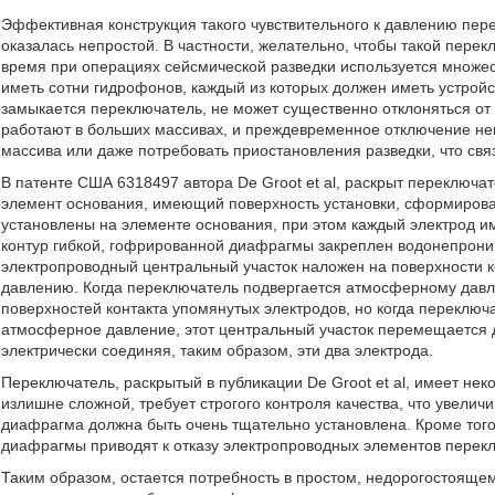
Эффективная конструкция такого чувствительного к давлению пер
оказалась непростой. В частности, желательно, чтобы такой пере
время при операциях сейсмической разведки используется множес
иметь сотни гидрофонов, каждый из которых должен иметь устройс
замыкается переключатель, не может существенно отклоняться от
работают в больших массивах, и преждевременное отключение не
массива или даже потребовать приостановления разведки, что свя
В патенте США 6318497 автора De Groot et al, раскрыт переключа
элемент основания, имеющий поверхность установки, сформирова
установлены на элементе основания, при этом каждый электрод и
контур гибкой, гофрированной диафрагмы закреплен водонепрониц
электропроводный центральный участок наложен на поверхности 
давлению. Когда переключатель подвергается атмосферному давл
поверхностей контакта упомянутых электродов, но когда переклю
атмосферное давление, этот центральный участок перемещается д
электрически соединяя, таким образом, эти два электрода.
Переключатель, раскрытый в публикации De Groot et al, имеет н
излишне сложной, требует строгого контроля качества, что увелич
диафрагма должна быть очень тщательно установлена. Кроме тог
диафрагмы приводят к отказу электропроводных элементов перекл
Таким образом, остается потребность в простом, недорогостояще