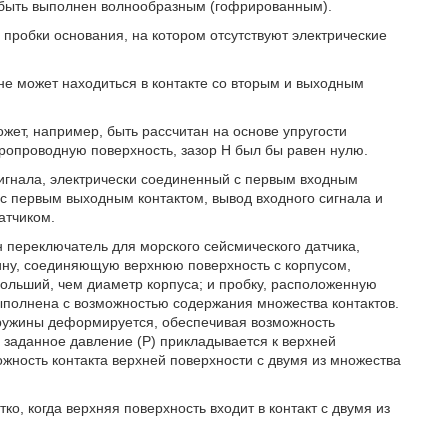
 быть выполнен волнообразным (гофрированным).
 пробки основания, на котором отсутствуют электрические
не может находиться в контакте со вторым и выходным
жет, например, быть рассчитан на основе упругости
ктропроводную поверхность, зазор Н был бы равен нулю.
игнала, электрически соединенный с первым входным
 с первым выходным контактом, вывод входного сигнала и
атчиком.
 переключатель для морского сейсмического датчика,
ину, соединяющую верхнюю поверхность с корпусом,
ольший, чем диаметр корпуса; и пробку, расположенную
выполнена с возможностью содержания множества контактов.
пружины деформируется, обеспечивая возможность
 заданное давление (Р) прикладывается к верхней
жность контакта верхней поверхности с двумя из множества
о, когда верхняя поверхность входит в контакт с двумя из