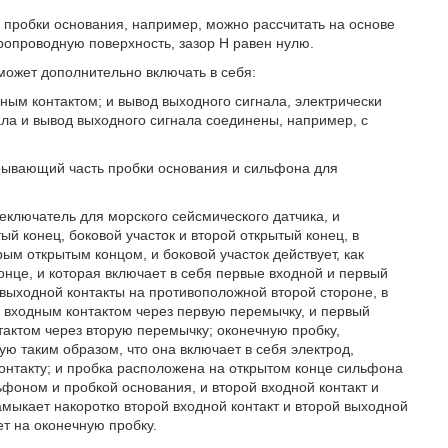
 пробки основания, например, можно рассчитать на основе
ктропроводную поверхность, зазор Н равен нулю.
может дополнительно включать в себя:
ным контактом; и вывод выходного сигнала, электрически
ла и вывод выходного сигнала соединены, например, с
рывающий часть пробки основания и сильфона для
еключатель для морского сейсмического датчика, и
 конец, боковой участок и второй открытый конец, в
ым открытым концом, и боковой участок действует, как
нце, и которая включает в себя первые входной и первый
 выходной контакты на противоположной второй стороне, в
м входным контактом через первую перемычку, и первый
тактом через вторую перемычку; оконечную пробку,
 таким образом, что она включает в себя электрод,
онтакту; и пробка расположена на открытом конце сильфона
оном и пробкой основания, и второй входной контакт и
мыкает накоротко второй входной контакт и второй выходной
ет на оконечную пробку.