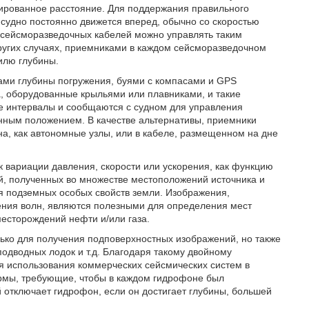
ированное расстояние. Для поддержания правильного
судно постоянно движется вперед, обычно со скоростью
и сейсморазведочных кабелей можно управлять таким
других случаях, приемниками в каждом сейсморазведочном
илю глубины.
ми глубины погружения, буями с компасами и GPS
, оборудованные крыльями или плавниками, и такие
е интервалы и сообщаются с судном для управления
нным положением. В качестве альтернативы, приемники
а, как автономные узлы, или в кабеле, размещенном на дне
к вариации давления, скорости или ускорения, как функцию
, полученных во множестве местоположений источника и
 подземных особых свойств земли. Изображения,
ния волн, являются полезными для определения мест
месторождений нефти и/или газа.
ько для получения подповерхностных изображений, но также
подводных лодок и т.д. Благодаря такому двойному
я использования коммерческих сейсмических систем в
рмы, требующие, чтобы в каждом гидрофоне был
 отключает гидрофон, если он достигает глубины, большей