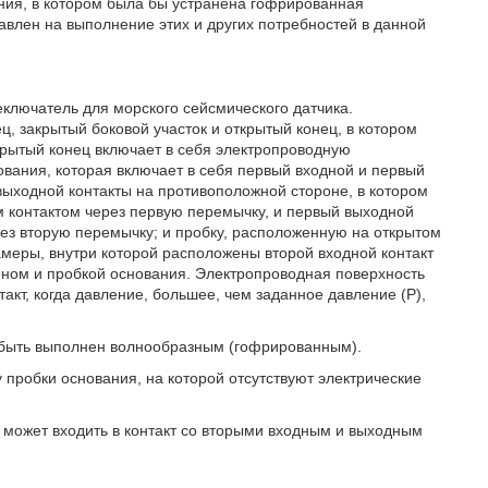
ения, в котором была бы устранена гофрированная
влен на выполнение этих и других потребностей в данной
ключатель для морского сейсмического датчика.
, закрытый боковой участок и открытый конец, в котором
крытый конец включает в себя электропроводную
нования, которая включает в себя первый входной и первый
 выходной контакты на противоположной стороне, в котором
м контактом через первую перемычку, и первый выходной
рез вторую перемычку; и пробку, расположенную на открытом
еры, внутри которой расположены второй входной контакт
оном и пробкой основания. Электропроводная поверхность
такт, когда давление, большее, чем заданное давление (Р),
 быть выполнен волнообразным (гофрированным).
 пробки основания, на которой отсутствуют электрические
 может входить в контакт со вторыми входным и выходным