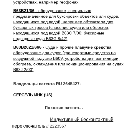
устройствах, например геофонах
B63B21/66
- оборудование, специально
предназначенное для буксировки объектов или судов,
находящихся под водой, например обтекатели для
буксирных тросов (спасение судов или объектов,
находящихся под водой B63C 7/00; буксирные
подводные суда B63G 8/42)
B63B2021/666
- Суда и прочие плавучие средства;
оборудование для судов (транспортные средства на
воздушной подушке B60V; устройства для вентиляции,
обогрева, охлаждения или кондиционирования на судах
B63J 2/00)
Владельцы патента RU 2645427:
СЕРСЕЛЬ ИНК (US)
Похожие патенты:
Индуктивный бесконтактный
переключатель
// 2223567