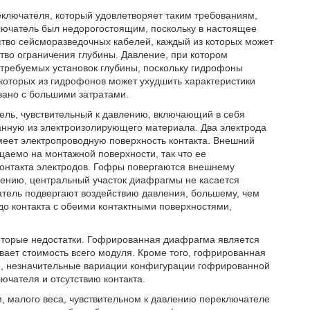
еключателя, который удовлетворяет таким требованиям,
ключатель был недорогостоящим, поскольку в настоящее
тво сейсморазведочных кабелей, каждый из которых может
тво ограничения глубины. Давление, при котором
 требуемых установок глубины, поскольку гидрофоны
которых из гидрофонов может ухудшить характеристики
зано с большими затратами.
тель, чувствительный к давлению, включающий в себя
нную из электроизолирующего материала. Два электрода
меет электропроводную поверхность контакта. Внешний
аемо на монтажной поверхности, так что ее
контакта электродов. Гофры повергаются внешнему
ению, центральный участок диафрагмы не касается
чатель подвергают воздействию давления, большему, чем
о контакта с обеими контактными поверхностями,
екоторые недостатки. Гофрированная диафрагма является
ивает стоимость всего модуля. Кроме того, гофрированная
о, незначительные вариации конфигурации гофрированной
ючателя и отсутствию контакта.
м, малого веса, чувствительном к давлению переключателе