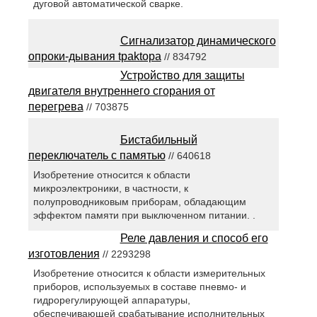
дуговой автоматической сварке.
Сигнализатор динамического
опроки-дывания tpaktopa
// 834792
Устройство для защиты
двигателя внутреннего сгорания от
перегрева
// 703875
Бистабильный
переключатель с памятью
// 640618
Изобретение относится к области
микроэлектроники, в частности, к
полупроводниковым приборам, обладающим
эффектом памяти при выключенном питании. .
Реле давления и способ его
изготовления
// 2293298
Изобретение относится к области измерительных
приборов, используемых в составе пневмо- и
гидрорегулирующей аппаратуры,
обеспечивающей срабатывание исполнительных