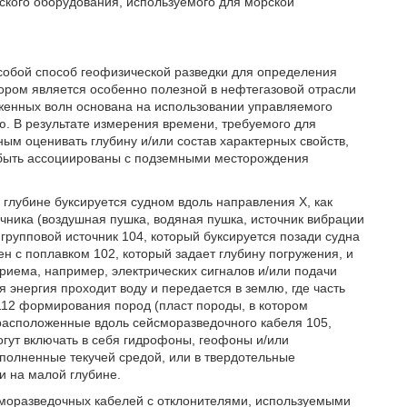
ского оборудования, используемого для морской
собой способ геофизической разведки для определения
тором является особенно полезной в нефтегазовой отрасли
женных волн основана на использовании управляемого
ю. В результате измерения времени, требуемого для
ым оценивать глубину и/или состав характерных свойств,
 быть ассоциированы с подземными месторождения
глубине буксируется судном вдоль направления X, как
очника (воздушная пушка, водяная пушка, источник вибрации
н групповой источник 104, который буксируется позади судна
н с поплавком 102, который задает глубину погружения, и
приема, например, электрических сигналов и/или подачи
ая энергия проходит воду и передается в землю, где часть
 112 формирования пород (пласт породы, в котором
 расположенные вдоль сейсморазведочного кабеля 105,
огут включать в себя гидрофоны, геофоны и/или
полненные текучей средой, или в твердотельные
и на малой глубине.
сморазведочных кабелей с отклонителями, используемыми