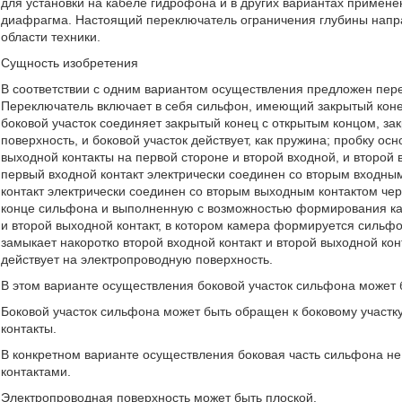
для установки на кабеле гидрофона и в других вариантах примен
диафрагма. Настоящий переключатель ограничения глубины напра
области техники.
Сущность изобретения
В соответствии с одним вариантом осуществления предложен пере
Переключатель включает в себя сильфон, имеющий закрытый конец
боковой участок соединяет закрытый конец с открытым концом, за
поверхность, и боковой участок действует, как пружина; пробку ос
выходной контакты на первой стороне и второй входной, и второй
первый входной контакт электрически соединен со вторым входны
контакт электрически соединен со вторым выходным контактом че
конце сильфона и выполненную с возможностью формирования кам
и второй выходной контакт, в котором камера формируется сильф
замыкает накоротко второй входной контакт и второй выходной кон
действует на электропроводную поверхность.
В этом варианте осуществления боковой участок сильфона может
Боковой участок сильфона может быть обращен к боковому участку
контакты.
В конкретном варианте осуществления боковая часть сильфона не
контактами.
Электропроводная поверхность может быть плоской.