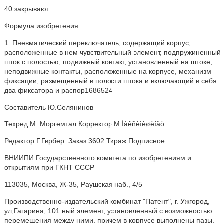
40 закрывают.
Формула изобретения
1. Пневматический переключатель, содержащий корпус,
расположенные в нем чувствительный элемент, подпружиненный
шток с полостью, подвижный контакт, установленный на штоке,
неподвижные контакты, расположенные на корпусе, механизм
фиксации, размещенный в полости штока и включающий в себя
два фиксатора и распор1686524
Составитель Ю.Селянинов
Техред M. Моргемтал Корректор M.Ìàêñèìèøèíåö
Редактор Г.Гврбер. Заказ 3602 Тираж Подписное
ВНИИПИ Государственного комитета по изобретениям и
открытиям при ГКНТ СССР
113035, Москва, Ж-35, Раушская наб., 4/5
Производственно-издательский комбинат "Патент", г. Ужгород,
ул,Гагарина, 101 ный элемент, установленный с возможностью
перемещения между ними, причем в корпусе выполнены пазы,