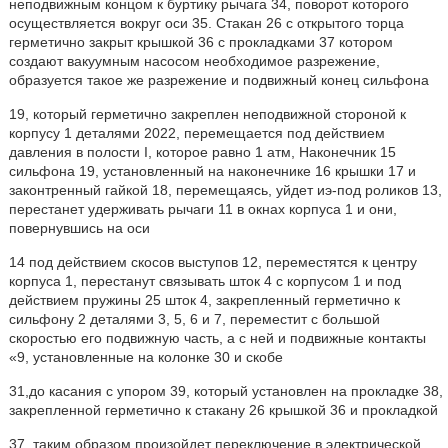
неподвижным концом к буртику рычага 34, поворот которого
осуществляется вокруг оси 35. Стакан 26 с открытого торца
герметично закрыт крышкой 36 с прокладками 37 котором
создают вакуумным насосом необходимое разрежение,
образуется такое же разрежение и подвижный конец сильфона
19, который герметично закреплен неподвижной стороной к
корпусу 1 деталями 2022, перемещается под действием
давления в полости I, которое равно 1 атм, Наконечник 15
сильфона 19, установленный на наконечнике 16 крышки 17 и
законтренный гайкой 18, перемещаясь, уйдет иэ-под роликов 13,
перестанет удерживать рычаги 11 в окнах корпуса 1 и они,
повернувшись на оси
14 под действием скосов выступов 12, переместятся к центру
корпуса 1, перестанут связывать шток 4 с корпусом 1 и под
действием пружины 25 шток 4, закрепленный герметично к
сильфону 2 деталями 3, 5, 6 и 7, переместит с большой
скоростью его подвижную часть, а с ней и подвижные контакты
«9, установленные на колонке 30 и скобе
31,до касания с упором 39, который установлен на прокладке 38,
закрепленной герметично к стакану 26 крышкой 36 и прокладкой
37, таким образом произойдет переключение в электрической