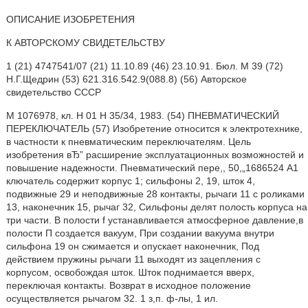
ОПИСАНИЕ ИЗОБРЕТЕНИЯ
К АВТОРСКОМУ СВИДЕТЕЛЬСТВУ
1 (21) 4747541/07 (21) 11.10.89 (46) 23.10.91. Бюл. М 39 (72)
Н.Г.Щедрин (53) 621.316.542.9(088.8) (56) Авторское
свидетельство СССР
М 1076978, кл. Н 01 Н 35/34, 1983. (54) ПНЕВМАТИЧЕСКИЙ
ПЕРЕКЛЮЧАТЕЛЬ (57) Изобретение относится к электротехнике,
в частности к пневматическим переключателям. Цель
изобретения вЂ” расширение эксплуатационных возможностей и
повышение надежности. Пневматический пере,, 50,„1686524 А1
ключатель содержит корпус 1; сильфоны 2, 19, шток 4,
подвижные 29 и неподвижные 28 контакты, рычаги 11 с роликами
13, наконечник 15, рычаг 32, Сильфоны делят полость корпуса на
три части. В полости f устанавливается атмосферное давление,в
полости П создается вакуум, При создании вакуума внутри
сильфона 19 он сжимается и опускает наконечник, Под
действием пружины рычаги 11 выходят из зацепления с
корпусом, освобождая шток. Шток поднимается вверх,
переключая контакты. Возврат в исходное положение
осуществляется рычагом 32. 1 з,п. ф-лы, 1 ил.