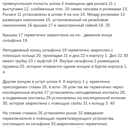
прямоугольную полость штока 4 помещены два рычага 11 с
выступами 12, снабженные пло- 20 скими скосами и роликами 13,
Рычаги 11 установлены в штоке 4 на оси 14. Между роликами 13
размещен наконечник 15, установленный на резьбовом
наконечнике 16 крышки 17 и эаконтренный гайкой 18. 25
Крышка 17 герметично закреплена на.по-. движном конце
сильфона 19.
Неподвижный конец сильфона 19 герметично закреплен с
помощью кольца 20, прокладки 21 и дна 22 к корпусу 1. Дно 22 30
имеет трубку 23 с муфтой 24. Внутри сильфона 2 размещена
пружина 25, которая опирается одним концом в буртик корпуса 1,
а
Другим концом в уступ штока 4. К корпусу 1 у. ерметично
присоединен стакан 26, в кото- 35 ром так же герметично через
изоляционные втулки 27 установлены неподвижные контакты 28,
а подвижные контакты 29 установлены на изоляционной колонке
30, которая закреплена с помощью скобы 31 к кольцу 3. 40
На стенке стакана 26 установлен рычаг 32 взведения
переключателя е помощью герметизирующего устроиства,
состоящего из сильфона 33,закрепленного герметично