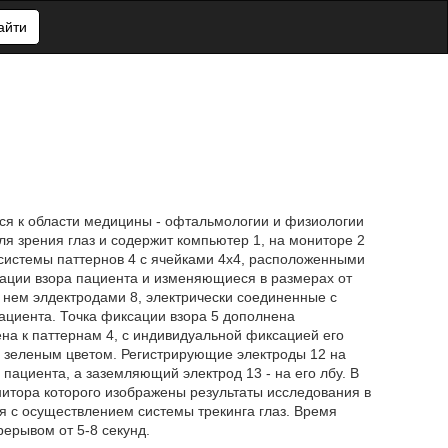
айти
ся к области медицины - офтальмологии и физиологии
ля зрения глаз и содержит компьютер 1, на мониторе 2
 системы паттернов 4 с ячейками 4x4, расположенными
сации взора пациента и изменяющиеся в размерах от
 нем элдектродами 8, электрически соединенные с
ациента. Точка фиксации взора 5 дополнена
на к паттернам 4, с индивидуальной фиксацией его
 зеленым цветом. Регистрирующие электроды 12 на
пациента, а заземляющий электрод 13 - на его лбу. В
нитора которого изображены результаты исследования в
ия с осуществлением системы трекинга глаз. Время
ерывом от 5-8 секунд.