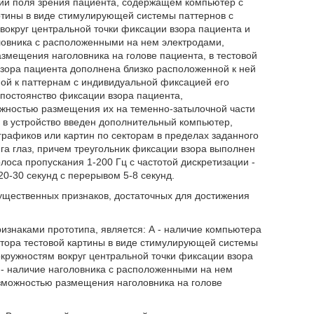
ании поля зрения пациента, содержащем компьютер с
ртины в виде стимулирующей системы паттернов с
округ центральной точки фиксации взора пациента и
ловника с расположенными на нем электродами,
змещения наголовника на голове пациента, в тестовой
зора пациента дополнена близко расположенной к ней
ой к паттернам с индивидуальной фиксацией его
постоянство фиксации взора пациента,
ожностью размещения их на теменно-затылочной части
м в устройство введен дополнительный компьютер,
рафиков или картин по секторам в пределах заданного
га глаз, причем треугольник фиксации взора выполнен
оса пропускания 1-200 Гц с частотой дискретизации -
0-30 секунд с перерывом 5-8 секунд.
ущественных признаков, достаточных для достижения
знаками прототипа, является: А - наличие компьютера
тора тестовой картины в виде стимулирующей системы
кружностям вокруг центральной точки фиксации взора
 - наличие наголовника с расположенными на нем
озможностью размещения наголовника на голове