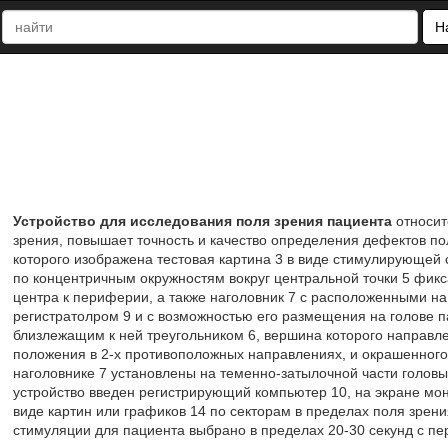
Н
Устройство для исследования поля зрения пациента
относит
зрения, повышает точность и качество определения дефектов по
которого изображена тестовая картина 3 в виде стимулирующей
по концентричным окружностям вокруг центральной точки 5 фик
центра к периферии, а также наголовник 7 с расположенными на
регистратолром 9 и с возможностью его размещения на голове п
близлежащим к ней треугольником 6, вершина которого направле
положения в 2-х противоположных направлениях, и окрашенного
наголовнике 7 установлены на теменно-затылочной части головы 
устройство введен регистрирующий компьютер 10, на экране мо
виде картин или графиков 14 по секторам в пределах поля зрен
стимуляции для пациента выбрано в пределах 20-30 секунд с пер