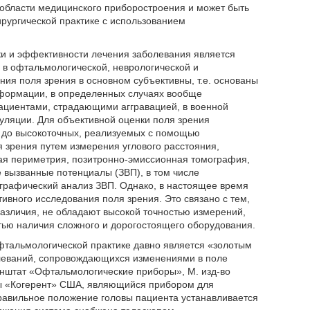
 области медицинского приборостроения и может быть
рургической практике с использованием
ки и эффективности лечения заболевания является
в офтальмологической, неврологической и
ия поля зрения в основном субъективны, т.е. основаны
нформации, в определенных случаях вообще
пациентами, страдающими аггравацией, в военной
уляции. Для объективной оценки поля зрения
х до высокоточных, реализуемых с помощью
 зрения путем измерения углового расстояния,
ая периметрия, позитронно-эмиссионная томография,
вызванные потенциалы (ЗВП), в том числе
ографический анализ ЗВП. Однако, в настоящее время
ивного исследования поля зрения. Это связано с тем,
азличия, не обладают высокой точностью измерений,
тью наличия сложного и дорогостоящего оборудования.
фтальмологической практике давно является «золотым
олеваний, сопровождающихся изменениями в поле
зенштат «Офтальмологические приборы», М. изд-во
рмы «Когерент» США, являющийся прибором для
равильное положение головы пациента устанавливается