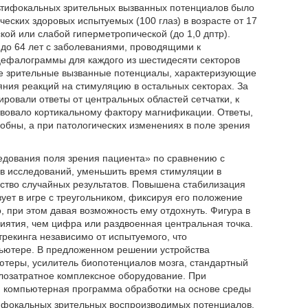
льтифокальных зрительных вызванных потенциалов было
ских здоровых испытуемых (100 глаз) в возрасте от 17
ой или слабой гиперметропической (до 1,0 дптр).
7 до 64 лет с заболеваниями, проводящими к
нцефалограммы для каждого из шестидесяти секторов
е зрительные вызванные потенциалы, характеризующие
яния реакций на стимуляцию в остальных секторах. За
ровали ответы от центральных областей сетчатки, к
твовало кортикальному фактору магнификации. Ответы,
обны, а при патологических изменениях в поле зрения
едования поля зрения пациента» по сравнению с
ов исследований, уменьшить время стимуляции в
ство случайных результатов. Повышена стабилизация
вует в игре с треугольником, фиксируя его положение
, при этом давая возможность ему отдохнуть. Фигура в
риятия, чем цифра или раздвоенная центральная точка.
рекинга независимо от испытуемого, что
ьютере. В предложенном решении устройства
теры, усилитель биопотенциалов мозга, стандартный
олозатратное комплексное оборудование. При
я компьютерная программа обработки на основе среды
тифокальных зрительных воспроизводимых потенциалов.