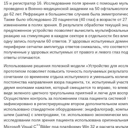
15 и регистратор 16. Исследование поля зрения с помощью му
проведено в Военно-медицинской академии на 50 офтальмологиче
до 62 лет. Рефракция в большинстве случаев была эмметропическ
Также было обследовано 20 пациентов (40 глаз) в возрасте от 2
изменениям в полях зрения. В результате обработки текущей э
предложенное устройство позволяет вычислить мультифокальны
реакцию на стимуляцию в каждом секторе в отдельности без вли
одну запись получали 60 ответов. У здоровых испытуемых домини
периферии сетчатки амплитуда ответов снижалась, что соответс
полученные у здоровых испытуемых от правого и левого глаз под
ответы отличаются.
Использование решения полезной модели «Устройство для иссл
прототипом позволяет повысить точность получаемых результат
сочетании со временем отдыха испытуемого и уменьшить количе
постоянства направления взора пациента, т.к. испытуемый участ
двумя кнопками нажатия, который смещается то вправо, то влево
виде зеленого цветного треугольника приятней и легче для восп
Осуществлен контроль за положением глаза пациента системой т
зафиксировано в регистрирующем втором дополнительном комп
использовано стандартное оборудование: энцефалограф, компью
шлем (шапка) с электродами, т.е. использовано экономически м
исследовании поля зрения пациента использована оригинальна
++
Microsoft Visual C
Bilder под платформу Win 32 и расчета муль