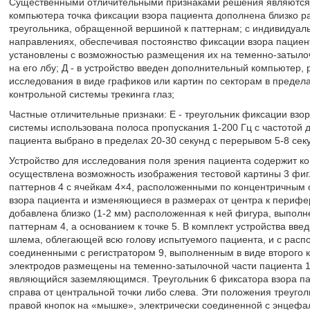
Существенными отличительными признаками решения являются: 
компьютера точка фиксации взора пациента дополнена близко р
треугольника, обращенной вершиной к паттернам; с индивидуал
направлениях, обеспечивая постоянство фиксации взора пациент
установлены с возможностью размещения их на теменно-затылоч
на его лбу; Д - в устройство введен дополнительный компьютер
исследования в виде графиков или картин по секторам в предел
контрольной системы трекинга глаз;
Частные отличительные признаки: Е - треугольник фиксации взо
системы использована полоса пропускания 1-200 Гц с частотой д
пациента выбрано в пределах 20-30 секунд с перерывом 5-8 сек
Устройство для исследования поля зрения пациента содержит ком
осуществлена возможность изображения тестовой картины 3 фи
паттернов 4 с ячейкам 4×4, расположенными по концентричным 
взора пациента и изменяющиеся в размерах от центра к перифер
добавлена близко (1-2 мм) расположенная к ней фигура, выполн
паттернам 4, а основанием к точке 5. В комплект устройства введ
шлема, облегающей всю голову испытуемого пациента, и с расп
соединенными с регистратором 9, выполненным в виде второго 
электродов размещены на теменно-затылочной части пациента 12 
являющийся заземляющимся. Треугольник 6 фиксатора взора па
справа от центральной точки либо слева. Эти положения треуг
правой кнопок на «мышке», электрически соединенной с энцеф