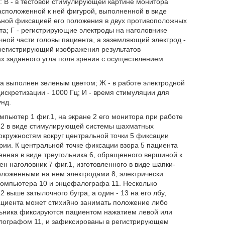
В - в тестовой стимулирующей картине монитора
асположенной к ней фигурой, выполненной в виде
ьной фиксацией его положения в двух противоположных
а; Г - регистрирующие электроды на наголовнике
ной части головы пациента, а заземляющий электрод -
, регистрирующий изображения результатов
ах заданного угла поля зрения с осуществлением
ра выполнен зеленым цветом; Ж - в работе электродной
искретизации - 1000 Гц; И - время стимуляции для
унд.
пьютер 1 фиг.1, на экране 2 его монитора при работе
г.2 в виде стимулирующей системы шахматных
окружностям вокруг центральной точки 5 фиксации
ии. К центральной точке фиксации взора 5 пациента
енная в виде треугольника 6, обращенного вершиной к
ен наголовник 7 фиг.1, изготовленного в виде шапки-
оложенными на нем электродами 8, электрически
компьютера 10 и энцефалографа 11. Несколько
выше затылочного бугра, а один - 13 на его лбу,
циента может стихийно занимать положение либо
ольника фиксируются пациентом нажатием левой или
алографом 11, и зафиксированы в регистрирующем