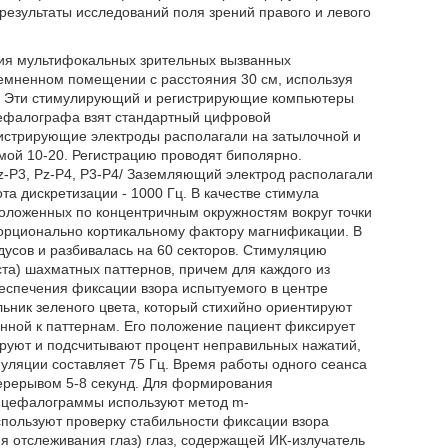
результаты исследований поля зрений правого и левого
ния мультифокальных зрительных вызванных
темненном помещении с расстояния 30 см, используя
. Эти стимулирующий и регистрирующие компьютеры
цефалографа взят стандартный цифровой
гистрирующие электроды располагали на затылочной и
мой 10-20. Регистрацию проводят биполярно.
z-Р3, Pz-Р4, Р3-Р4/ Заземляющий электрод располагали
та дискретизации - 1000 Гц. В качестве стимула
положенных по концентричным окружностям вокруг точки
орционально кортикальному фактору магнификации. В
дусов и разбивалась на 60 секторов. Стимуляцию
а) шахматных паттернов, причем для каждого из
беспечения фиксации взора испытуемого в центре
ьник зеленого цвета, который стихийно ориентируют
енной к паттернам. Его положение пациент фиксирует
руют и подсчитывают процент неправильных нажатий,
муляции составляет 75 Гц. Время работы одного сеанса
перерывом 5-8 секунд. Для формирования
энцефалограммы используют метод m-
спользуют проверку стабильности фиксации взора
я отслеживания глаз) глаз, содержащей ИК-излучатель