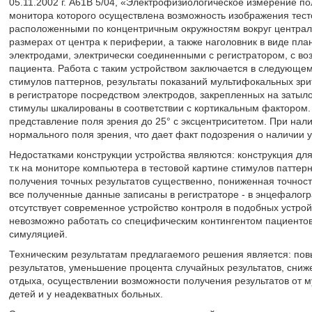
05.11.2002 г. А61В 5/04, «Электрофизиологическое измерение п
монитора которого осуществлена возможность изображения тесто
расположенными по концентричным окружностям вокруг централ
размерах от центра к периферии, а также наголовник в виде пла
электродами, электрически соединенными с регистратором, с в
пациента. Работа с таким устройством заключается в следующем.
стимулов паттернов, результаты показаний мультифокальных зр
в регистраторе посредством электродов, закрепленных на заты
стимулы шкалированы в соответствии с кортикальным фактором.
представление поля зрения до 25° с эксцентриситетом. При нал
нормального поля зрения, что дает факт подозрения о наличии у
Недостатками конструкции устройства являются: конструкция д
т.к на мониторе компьютера в тестовой картине стимулов паттерн
получения точных результатов существенно, пониженная точность
все полученные данные записаны в регистраторе - в энцефалогра
отсутствует современное устройство контроля в подобных устройс
невозможно работать со специфическим контингентом пациентов
симуляцией.
Техническим результатам предлагаемого решения является: пов
результатов, уменьшение процента случайных результатов, сниж
отдыха, осуществлении возможности получения результатов от 
детей и у неадекватных больных.