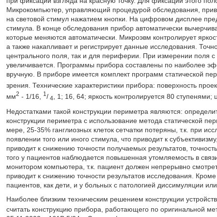
при фиксации взгляда на красную точку. Для фиксации этого по
Микрокомпьютер, управляющий процедурой обследования, приво
на световой стимул нажатием кнопки. На цифровом дисплее пре
стимула. В конце обследования прибор автоматически вычерчив
которые меняются автоматически. Микроэвм контролирует яркост
а также накапливает и регистрирует данные исследования. Точн
центрального поля, так и для периферии. При измерении поля 
увеличивается. Программы прибора составлены по наиболее э
вручную. В приборе имеется комплект программ статической п
зрения. Технические характеристики прибора: поверхность проекц
2
1
мм
- 1/16,
/
, 1; 16, 64; яркость контролируется 80 ступенями;
4
Недостатками такой конструкции периметра являются: определи
конструкции периметра с использование метода статической пер
мере, 25-35% ганглиозных клеток сетчатки потеряны, т.к. при ис
появлении того или иного стимула, что приводит к субъективизму,
приводит к снижению точности получаемых результатов, точность
того у пациентов наблюдается повышенная утомляемость в связ
монитором компьютера, т.к. пациент должен непрерывно смотреть
приводит к снижению точности результатов исследования. Кроме 
пациентов, как дети, и у больных с патологией диссимуляции или
Наиболее близким техническим решением конструкции устройств
считать конструкцию прибора, работающего по оригинальной ме