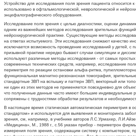
Устройство для исследования поля зрения пациента относится к
использовано в офтальмологической, неврологической и нейрохи
энцефалографического оборудования.
Исследование поля зрения с целью диагностики, оценки динами
одним из важнейших методов исследования зрительных функций 
нейрохирургической практике. Существующие методы исследован
на ответах испытуемого. Эти исследования снижают качество и
исключается возможность проведение исследований у детей, с 
призывной практике нередко бывают случаи симуляции и диссим
используют различные методы исследования - от самых просты
современных технических средств, например, исследование поля
периметрия по реакции остановки альфа-ритма, пупилломоторн
функциональная магнитно-резонансная томография, зрительные 
стандартные ЗВП на вспышку и паттерн ЗВП, векторный или топ
ни один из этих методов не применяется повседневно для объект
что полученные данные часто имеют большие индивидуальные р
сопряжены с трудностями обработки результатов и необходимос
В настоящее время статическая автоматическая периметрия в о
стандартом» и используется для выявления и мониторинга заб
зрения, см, например, в учебнике авторов Л.С.Урмахер, Л.И.Ай
«Медицина», М., 1988 г., с.56 указан прибор - периметрон фи
измерения поля зрения, содержащим систему с компьютером, п