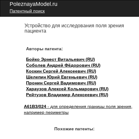
PoleznayaModel.ru
Патентный поиск
Устройство для исследования поля зрения
пациента
Авторы патента:
Бойко Эрнест Витальевич (RU)
Соболев Андрей Фёдорович (RU)
Коскин Сергей Алексеевич (RU)
Шелепин Юрий Евгеньевич (RU)
Пронин Сергей Вадимович (RU)
Хараузов Алексей Кольмарович (RU)
Рейтузов Владимир Алексеевич (RU)
A61B3/024
- для определения границы поля зрения,
например периметры
Похожие патенты: