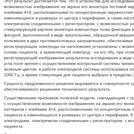
Этот результат достигается тем. что в устройстве для исследов
возможностью изображения на экране его монитора тестовой ка
ячейками 4×4, расположенными по концентричным окружностям в
изменяющиеся в размерах от центра к периферии, а также наго
электрически соединенными с регистратором, с возможностью ра
стимулирующей картине монитора компьютера точка фиксации в
фигурой, выполненной в виде треугольника, обращенной вершин
положения в двух противоположных направлениях, обеспечивая 
регистрирующие электроды на наголовнике установлены с возм
головы пациента, а заземляющий электрод - на его лбу, при это
регистрирующий изображения результатов исследования в виде г
угла поля зрения с осуществлением контрольной системы трекин
зеленым цветом, в работе электродной системы использована пол
1000 Гц, и время стимуляции для пациента выбрано в пределах 2
Сущность предложенного решения выражается в совокупности с
обеспечиваемого решением технического результата.
Существенными признаком полезной модели, совпадающим с при
с осуществлением возможности изображения на экране его мони
паттернов с ячейками 4×4, расположенными по концентричным о
пациента и изменяющихся в размерах от центра к периферии; Б
электродами, электрически соединенными с регистратором, с в
пациента..