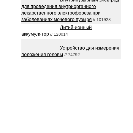
для проведения внутриорганного
лекарственного электрофореза при
заболеваниях мочевого пузыря
// 101928
Литий-ионный
аккумулятор
// 128014
Устройство для измерения
положения головы
// 74792