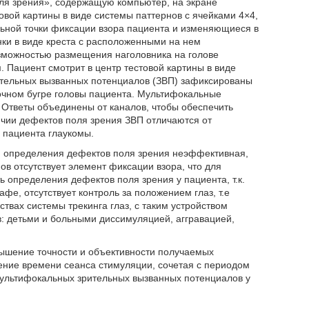
оля зрения», содержащую компьютер, на экране
вой картины в виде системы паттернов с ячейками 4×4,
ьной точки фиксации взора пациента и изменяющиеся в
нки в виде креста с расположенными на нем
озможностью размещения наголовника на голове
 Пациент смотрит в центр тестовой картины в виде
ительных вызванных потенциалов (ЗВП) зафиксированы
лочном бугре головы пациента. Мультифокальные
 Ответы объединены от каналов, чтобы обеспечить
ичии дефектов поля зрения ЗВП отличаются от
 пациента глаукомы.
ля определения дефектов поля зрения неэффективная,
ов отсутствует элемент фиксации взора, что для
 определения дефектов поля зрения у пациента, т.к.
фе, отсутствует контроль за положением глаз, т.е
твах системы трекинга глаз, с таким устройством
: детьми и больными диссимуляцией, аггравацией,
ышение точности и объективности получаемых
ение времени сеанса стимуляции, сочетая с периодом
мультифокальных зрительных вызванных потенциалов у