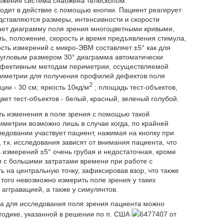
ложения система снабжена телескопом.
дит в действие с помощью кнопки. Пациент реагирует
дставляются размеры, интенсивности и скорости
ает диаграмму поля зрения многоцветными кривыми,
ь, положение, скорость и время предъявления стимула,
ость измерений с микро-ЭВМ составляет ±5° как для
с угловым размером 30° диаграмма автоматически
ффективным методам периметрии, осуществляемой
ериметрии для получения профилей дефектов поля
2
ии - 30 см; яркость 10кд/м
; площадь тест-объектов,
 цвет тест-объектов - белый, красный, зеленый голубой.
ть изменения в поле зрения с помощью такой
иметрии возможно лишь в случае когда, по крайней
следовании участвует пациент, нажимая на кнопку при
 т.к. исследования зависят от внимания пациента, что
 измерений ±5° очень грубая и недостаточная, кроме
и с большими затратами времени при работе с
 на центральную точку, зафиксировав взор, что также
того невозможно измерить поле зрения у таких
 аггравацией, а также у симулянтов.
а для исследования поля зрения пациента можно
тодике, указанной в решении по п. США
6477407 от