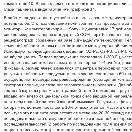
компьютере 10. В последнем на его мониторе регистрировались 
глаза пациента в виде картин или графиков 14.
В работе предложенного устройства использован метод измере
потенциалов. Это исследование поля зрения глаз проводят в за
мониторы компьютеров фирмы «Sony» с диагональю 17 дюймов
синхронизированы через стандартный СОМ-порт. В качестве эн
энцефалограф, созданный на базе сигма-дельта технологии. Ре
теменной области головы в соответствии с международной систе
Используют следующие пары отведений: OZ-Pz, Oz-Р3, Oz-P4, P
на лбу пациента. Полоса пропускания составляла 1-200 Гц, часто
использована система из шахматных паттернов 4×4 ячейки, рас
фиксации, размер ячеек изменялся от центра к периферии проп
результате область исследуемого поля зрения составляла 60 гра
осуществляют посредством реверсирования (обращения контраст
секторов используют свою последовательность реверсий. Для о
тестовой картины рядом с центральной точкой помещают треугол
вправо или влево от центральной точки с его вершиной направл
нажатием правой или левой кнопкой «мышки». Результаты фикси
который не должен превышать 10% от всех ответов. Частота сти
испытуемого пациента осуществляют в течение 20-30 секунд с 
последовательности стимулов и обработки записанной электро
последовательностей. В работе по исследованию поля зрения и
пациента (испытуемого) с помощью системы трекинга (технологи