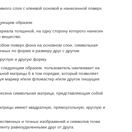
вного слоя с клеевой основой и нанесенной поверх
дующим образом:
ериала толщиной, на одну сторону которого нанесен
 вещество.
обом поверх фона на основном слое; символьная
ичных по форме и размеру друг с другом.
руглую и другую форму.
следующим образом: пользователь наклеивает на
льной матрицы 6 в том порядке, который позволяет
уя маркер и/или фломастер и/или другое пишущее
анесена символьная матрица, представляющая собой
матрицы имеют квадратную, прямоугольную, круглую и
чественных и точных изображений и символов точки
нту равноудаленными друг от друга.