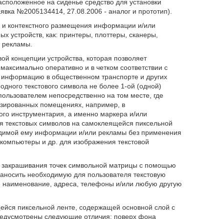
сположенное на сиденье средство для установки
вка №2005134414, 27.08.2006 - аналог и прототип).
о и контекстного размещения информации и/или
х устройств, как: принтеры, плоттеры, сканеры,
 рекламы.
ой концепции устройства, которая позволяет
аксимально оперативно и в четком соответствии с
ю информацию в общественном транспорте и других
одного текстового символа не более 1-ой (одной)
ользователем непосредственно на том месте, где
изированных помещениях, например, в
ого инструментария, а именно маркера и/или
я текстовых символов на самоклеящейся пиксельной
одимой ему информации и/или рекламы без применения
, компьютеры и др. для изображения текстовой
 закрашивания точек символьной матрицы с помощью
наносить необходимую для пользователя текстовую
е наименование, адреса, телефоны и/или любую другую
щейся пиксельной ленте, содержащей основной слой с
предусмотрены следующие отличия: поверх фона