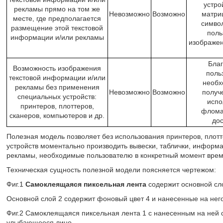
устро
рекламы прямо на том же
Невозможно
Возможно
матри
месте, где предполагается
символ
размещение этой текстовой
поль
информации и/или рекламы
изображен
Благ
Возможность изображения
поль
текстовой информации и/или
необх
рекламы без применения
Невозможно
Возможно
получ
специальных устройств:
испо
принтеров, плоттеров,
фломас
сканеров, компьютеров и др.
до
Полезная модель позволяет без использования принтеров, плотт
устройств моментально производить вывески, таблички, информ
рекламы, необходимые пользователю в конкретный момент врем
Техническая сущность полезной модели поясняется чертежом:
Фиг.1
Самоклеящаяся пиксельная лента
содержит основной сло
Основной слой 2 содержит фоновый цвет 4 и нанесенные на него
Фиг.2 Самоклеящаяся пиксельная лента 1 с нанесенным на не
улыбающееся лицо.