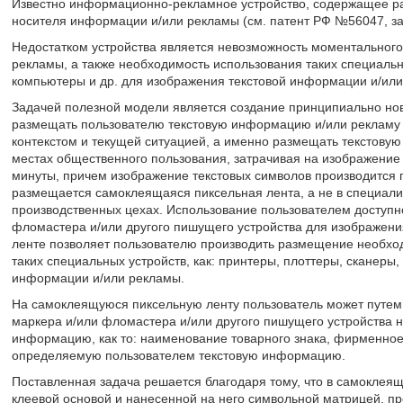
Известно информационно-рекламное устройство, содержащее ра
носителя информации и/или рекламы (см. патент РФ №56047, зая
Недостатком устройства является невозможность моментальног
рекламы, а также необходимость использования таких специальны
компьютеры и др. для изображения текстовой информации и/или
Задачей полезной модели является создание принципиально нов
размещать пользователю текстовую информацию и/или рекламу м
контекстом и текущей ситуацией, а именно размещать текстову
местах общественного пользования, затрачивая на изображение 
минуты, причем изображение текстовых символов производится п
размещается самоклеящаяся пиксельная лента, а не в специал
производственных цехах. Использование пользователем доступн
фломастера и/или другого пишущего устройства для изображени
ленте позволяет пользователю производить размещение необх
таких специальных устройств, как: принтеры, плоттеры, сканеры
информации и/или рекламы.
На самоклеящуюся пиксельную ленту пользователь может путем
маркера и/или фломастера и/или другого пишущего устройства 
информацию, как то: наименование товарного знака, фирменно
определяемую пользователем текстовую информацию.
Поставленная задача решается благодаря тому, что в самоклея
клеевой основой и нанесенной на него символьной матрицей, 