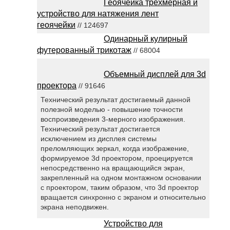
Геоячейка трехмерная и
устройство для натяжения лент
геоячейки
// 124697
Одинарный кулирный
футерованный трикотаж
// 68004
Объемный дисплей для 3d
проектора
// 91646
Технический результат достигаемый данной
полезной моделью - повышение точности
воспроизведения 3-мерного изображения.
Технический результат достигается
исключением из дисплея системы
преломляющих зеркал, когда изображение,
формируемое 3d проектором, проецируется
непосредственно на вращающийся экран,
закрепленный на одном монтажном основании
с проектором, таким образом, что 3d проектор
вращается синхронно с экраном и относительно
экрана неподвижен.
Устройство для