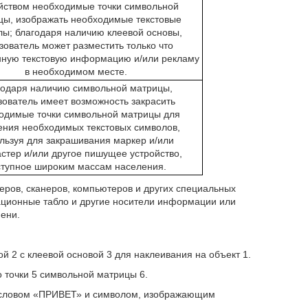
йством необходимые точки символьной
цы, изображать необходимые текстовые
ы; благодаря наличию клеевой основы,
зователь может разместить только что
ную текстовую информацию и/или рекламу
в необходимом месте.
одаря наличию символьной матрицы,
зователь имеет возможность закрасить
одимые точки символьной матрицы для
ения необходимых текстовых символов,
льзуя для закрашивания маркер и/или
тер и/или другое пишущее устройство,
ступное широким массам населения.
еров, сканеров, компьютеров и других специальных
ационные табло и другие носители информации или
ени.
й 2 с клеевой основой 3 для наклеивания на объект 1.
 точки 5 символьной матрицы 6.
й словом «ПРИВЕТ» и символом, изображающим