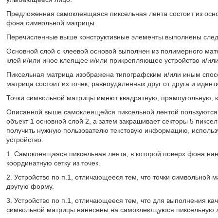
Предложенная самоклеящаяся пиксельная лента состоит из осно
фона символьной матрицы.
Перечисленные выше конструктивные элементы выполнены сле
Основной слой с клеевой основой выполнен из полимерного мат
клей и/или иное клеящее и/или прикрепляющее устройство и/или
Пиксельная матрица изображена типографским и/или иным спос
матрица состоит из точек, равноудаленных друг от друга и идент
Точки символьной матрицы имеют квадратную, прямоугольную, к
Описанной выше самоклеящейся пиксельной лентой пользуются 
объект 1 основной слой 2, а затем закрашивает секторы 5 пиксе
получить нужную пользователю текстовую информацию, использ
устройство.
1. Самоклеящаяся пиксельная лента, в которой поверх фона н
координатную сетку из точек.
2. Устройство по п.1, отличающееся тем, что точки символьной 
другую форму.
3. Устройство по п.1, отличающееся тем, что для выполнения ка
символьной матрицы нанесены на самоклеющуюся пиксельную ле