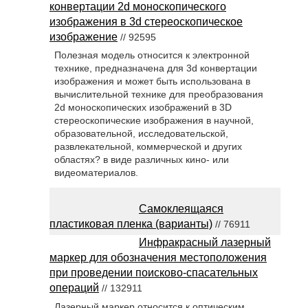
конвертации 2d моноскопического
изображения в 3d стереоскопическое
изображение
// 92595
Полезная модель относится к электронной
технике, предназначена для 3d конвертации
изображения и может быть использована в
вычислительной технике для преобразования
2d моноскопических изображений в 3D
стереоскопические изображения в научной,
образовательной, исследовательской,
развлекательной, коммерческой и других
областях? в виде различных кино- или
видеоматериалов.
Самоклеящаяся
пластиковая пленка (варианты)
// 76911
Инфракрасный лазерный
маркер для обозначения местоположения
при проведении поисково-спасательных
операций
// 132911
Лазерный маркер относится к оптическим