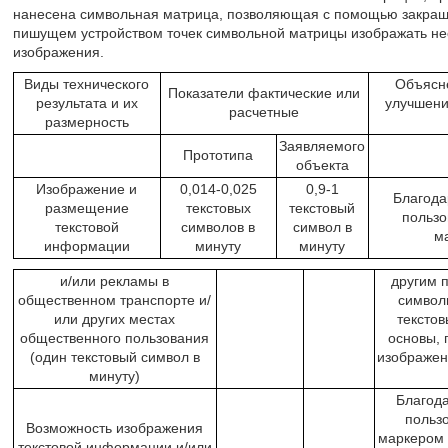
нанесена символьная матрица, позволяющая с помощью закраш
пишущем устройством точек символьной матрицы изображать не
изображения.
Виды технического
Объясне
Показатели фактические или
результата и их
улучшени
расчетные
размерность
Заявляемого
Прототипа
объекта
Изображение и
0,014-0,025
0,9-1
Благода
размещение
текстовых
текстовый
пользо
текстовой
символов в
символ в
м
информации
минуту
минуту
и/или рекламы в
другим 
общественном транспорте и/
символ
или других местах
текстов
общественного пользования
основы, 
(один текстовый символ в
изображен
минуту)
Благод
польз
Возможность изображения
маркером 
текстовой информации и/или