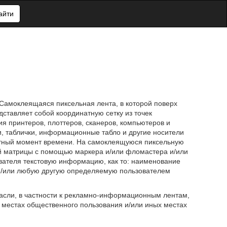
айти
Самоклеящаяся пиксельная лента, в которой поверх
ставляет собой координатную сетку из точек
ия принтеров, плоттеров, сканеров, компьютеров и
, таблички, информационные табло и другие носители
тный момент времени. На самоклеящуюся пиксельную
ой матрицы с помощью маркера и/или фломастера и/или
вателя текстовую информацию, как то: наименование
и/или любую другую определяемую пользователем
асли, в частности к рекламно-информационным лентам,
 местах общественного пользования и/или иных местах