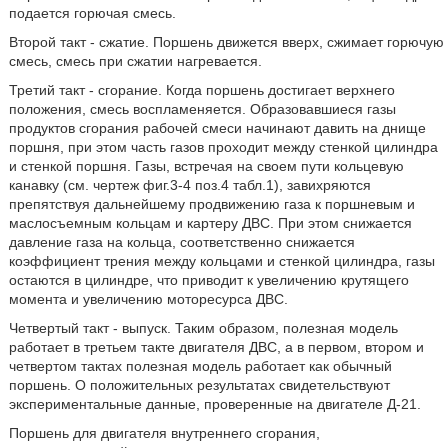
подается горючая смесь.
Второй такт - сжатие. Поршень движется вверх, сжимает горючую
смесь, смесь при сжатии нагревается.
Третий такт - сгорание. Когда поршень достигает верхнего
положения, смесь воспламеняется. Образовавшиеся газы
продуктов сгорания рабочей смеси начинают давить на днище
поршня, при этом часть газов проходит между стенкой цилиндра
и стенкой поршня. Газы, встречая на своем пути кольцевую
канавку (см. чертеж фиг.3-4 поз.4 табл.1), завихряются
препятствуя дальнейшему продвижению газа к поршневым и
маслосъемным кольцам и картеру ДВС. При этом снижается
давление газа на кольца, соответственно снижается
коэффициент трения между кольцами и стенкой цилиндра, газы
остаются в цилиндре, что приводит к увеличению крутящего
момента и увеличению моторесурса ДВС.
Четвертый такт - выпуск. Таким образом, полезная модель
работает в третьем такте двигателя ДВС, а в первом, втором и
четвертом тактах полезная модель работает как обычный
поршень. О положительных результатах свидетельствуют
экспериментальные данные, проверенные на двигателе Д-21.
Поршень для двигателя внутреннего сгорания,