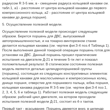
радиусом R 3-5 мм, в - смещение радиуса кольцевой канавки см.
табл.1, a1 - расстояние от центра кольцевой канавки до первого
компрессионного кольца, а2 - расстояние от центра кольцевой
канавки до днища поршня).
5. Осуществление полезной модели.
Осуществление полезной модели происходит следующим
образом. Берется поршень для ДВС, выпускаемый
автопромышленностью, и на токарно-винторезном станке
делается кольцевая канавка (см. чертеж фиг.3-4 поз.4 Таблица 1).
После выполнения данной токарной операции поршень готов для
установки на ДВС. Данный поршень прошел практические
испытания на двигателе Д-21 в течение 5-ти лет и показал
положительный результат. В статическом состоянии полезная
модель является деталью цилиндропоршневой группы
(поршень), состоящая из следующих конструктивных элементов:
кольцевой канавки для маслосъемных и компрессионных колец,
днище поршня, отверстие для поршневого пальца, юбка поршня,
кольцевая канавка радиусом R 3-5 мм (см. чертеж фиг.3-4 поз 1,
2, 3, 4, 5, 6 и таблица 1). Работает полезная модель следующим
образом: рабочий цикл двигателя, на котором проходили
испытания полезной модели Д-21, состоит из 4-х тактов.
Первый такт - всасывание. Поршень движется вниз, в цилиндр