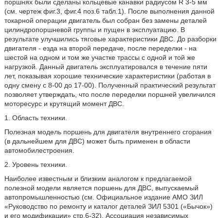
поршнях были сделаны кольцевые канавки радиусом R 3-5 мм
(см. чертеж фиг.3, фиг.4 поз.6 табл.1). После выполнения данной
токарной операции двигатель был собран без замены деталей
цилиндропоршневой группы и пущен в эксплуатацию. В
результате улучшились тяговые характеристики ДВС. До разборки
двигателя - езда на второй передаче, после переделки - на
шестой на одном и том же участке трассы с одной и той же
нагрузкой. Данный двигатель эксплуатировался в течение пяти
лет, показывая хорошие технические характеристики (работая в
одну смену с 8-00 до 17-00). Полученный практический результат
позволяет утверждать, что после переделки поршней увеличился
моторесурс и крутящий момент ДВС.
1. Область техники.
Полезная модель поршень для двигателя внутреннего сгорания
(в дальнейшем для ДВС) может быть применен в области
автомобилестроения.
2. Уровень техники.
Наиболее известным и близким аналогом к предлагаемой
полезной модели является поршень для ДВС, выпускаемый
автопромышленностью (см. Официальное издание АМО ЗИЛ
«Руководство по ремонту и каталог деталей ЗИЛ 5301 («Бычок»)
и его модификации» стр.6-32). Ассоциация независимых