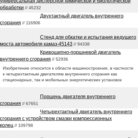
универсальная дисперсной химической и биологической
обработки
// 45232
Двухтактный двигатель внутреннего
сгорания
// 116906
Стенд для обкатки и испытания ведущего
моста автомобиля камаз-45143
// 94338
Кривошипно-поршневой двигатель
внутреннего сгорания
// 52936
Изобретение относится к области машиностроения, в частности
к четырехтактным двигателям внутреннего сгорания как
стационарных, так и мобильных энергетических установок
Поршень двигателя внутреннего
сгорания
// 67651
Четырехтактный двигатель внутреннего
сгорания с устройством смазки компрессионных
колец
// 109798