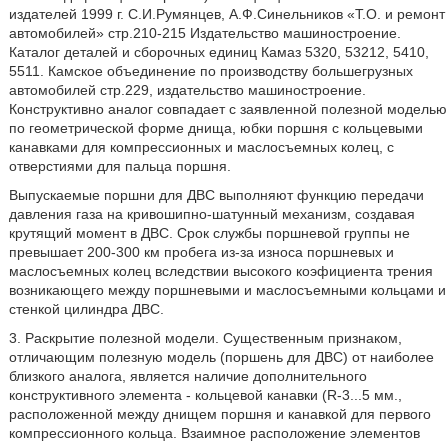
издателей 1999 г. С.И.Румянцев, А.Ф.Синельников «Т.О. и ремонт
автомобилей» стр.210-215 Издательство машиностроение.
Каталог деталей и сборочных единиц Камаз 5320, 53212, 5410,
5511. Камское объединение по производству большегрузных
автомобилей стр.229, издательство машиностроение.
Конструктивно аналог совпадает с заявленной полезной моделью
по геометрической форме днища, юбки поршня с кольцевыми
канавками для компрессионных и маслосъемных колец, с
отверстиями для пальца поршня.
Выпускаемые поршни для ДВС выполняют функцию передачи
давления газа на кривошипно-шатунный механизм, создавая
крутящий момент в ДВС. Срок службы поршневой группы не
превышает 200-300 км пробега из-за износа поршневых и
маслосъемных колец вследствии высокого коэфициента трения
возникающего между поршневыми и маслосъемными кольцами и
стенкой цилиндра ДВС.
3. Раскрытие полезной модели. Существенным признаком,
отличающим полезную модель (поршень для ДВС) от наиболее
близкого аналога, является наличие дополнительного
конструктивного элемента - кольцевой канавки (R-3...5 мм.,
расположенной между днищем поршня и канавкой для первого
компрессионного кольца. Взаимное расположение элементов