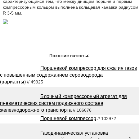
характеризующийся тем, что между днищем поршня и первым
компрессорным кольцом выполнена кольцевая канавка радиусом
R 3-5 мм.
Похожие патенты:
Поршневой компрессор для сжатия газов
с повышенным содержанием сероводорода
(варианты)
// 49925
Блочный компрессорный агрегат для
пневматических систем подвижного состава
железнодорожного транспорта
// 106676
Поршневой компрессор
// 102972
Газодинамическая установка