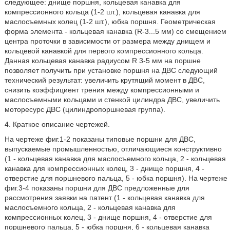
следующее: днище поршня, кольцевая канавка для
компрессионного кольца (1-2 шт.), кольцевая канавка для
маслосъемных колец (1-2 шт.), юбка поршня. Геометрическая
форма элемента - кольцевая канавка (R-3...5 мм) со смещением
центра проточки в зависимости от размера между днищем и
кольцевой канавкой для первого компрессионного кольца.
Данная кольцевая канавка радиусом R 3-5 мм на поршне
позволяет получить при установке поршня на ДВС следующий
технический результат: увеличить крутящий момент в ДВС,
снизить коэффициент трения между компрессионными и
маслосъемными кольцами и стенкой цилиндра ДВС, увеличить
моторесурс ДВС (цилиндропоршневая группа).
4. Краткое описание чертежей.
На чертеже фиг.1-2 показаны типовые поршни для ДВС,
выпускаемые промышленностью, отличающиеся конструктивно
(1 - кольцевая канавка для маслосъемного кольца, 2 - кольцевая
канавка для компрессионных колец, 3 - днище поршня, 4 -
отверстие для поршневого пальца, 5 - юбка поршня). На чертеже
фиг.3-4 показаны поршни для ДВС предложенные для
рассмотрения заявки на патент (1 - кольцевая канавка для
маслосъемного кольца, 2 - кольцевая канавка для
компрессионных колец, 3 - днище поршня, 4 - отверстие для
поршневого пальца, 5 - юбка поршня, 6 - кольцевая канавка