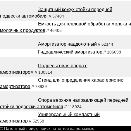
Защитный кожух стойки передней
подвески автомобиля
// 57404
Емкость для тепловой обработки молока и
молочных продуктов
// 46405
Амортизатор наддолотный
// 62144
Гидравлический амортизатор
// 106698
Подрельсовая опора с
амортизатором
// 130314
Стенд для определения характеристик
амортизатора
// 78939
Опора верхняя направляющей передней
стойки подвески автомобиля
// 118924
Универсальный компактный
амортизатор
// 52958
© Патентный поиск, поиск патентов на полезные