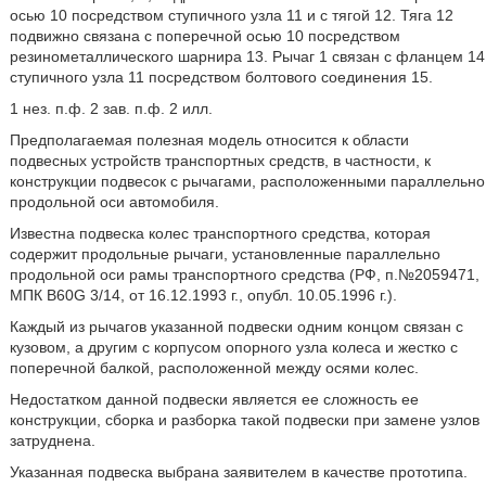
осью 10 посредством ступичного узла 11 и с тягой 12. Тяга 12
подвижно связана с поперечной осью 10 посредством
резинометаллического шарнира 13. Рычаг 1 связан с фланцем 14
ступичного узла 11 посредством болтового соединения 15.
1 нез. п.ф. 2 зав. п.ф. 2 илл.
Предполагаемая полезная модель относится к области
подвесных устройств транспортных средств, в частности, к
конструкции подвесок с рычагами, расположенными параллельно
продольной оси автомобиля.
Известна подвеска колес транспортного средства, которая
содержит продольные рычаги, установленные параллельно
продольной оси рамы транспортного средства (РФ, п.№2059471,
МПК B60G 3/14, от 16.12.1993 г., опубл. 10.05.1996 г.).
Каждый из рычагов указанной подвески одним концом связан с
кузовом, а другим с корпусом опорного узла колеса и жестко с
поперечной балкой, расположенной между осями колес.
Недостатком данной подвески является ее сложность ее
конструкции, сборка и разборка такой подвески при замене узлов
затруднена.
Указанная подвеска выбрана заявителем в качестве прототипа.