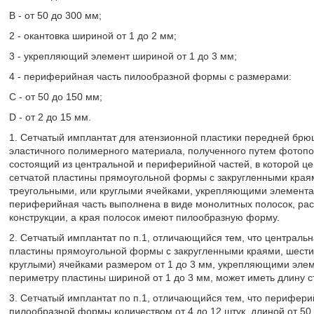
В - от 50 до 300 мм;
2 - окантовка шириной от 1 до 2 мм;
3 - укрепляющий элемент шириной от 1 до 3 мм;
4 - периферийная часть пилообразной формы с размерами:
С - от 50 до 150 мм;
D - от 2 до 15 мм.
1. Сетчатый имплантат для атензионной пластики передней брю
эластичного полимерного материала, полученного путем фотопо
состоящий из центральной и периферийной частей, в которой це
сетчатой пластины прямоугольной формы с закругленными края
треугольными, или круглыми ячейками, укрепляющими элементам
периферийная часть выполнена в виде монолитных полосок, рас
конструкции, а края полосок имеют пилообразную форму.
2. Сетчатый имплантат по п.1, отличающийся тем, что центральн
пластины прямоугольной формы с закругленными краями, шести
круглыми) ячейками размером от 1 до 3 мм, укрепляющими элем
периметру пластины шириной от 1 до 3 мм, может иметь длину ст
3. Сетчатый имплантат по п.1, отличающийся тем, что перифери
пилообразной формы количеством от 4 до 12 штук, длиной от 50 