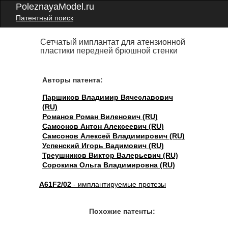
PoleznayaModel.ru
Патентный поиск
Сетчатый имплантат для атензионной
пластики передней брюшной стенки
Авторы патента:
Паршиков Владимир Вячеславович
(RU)
Романов Роман Виленович (RU)
Самсонов Антон Алексеевич (RU)
Самсонов Алексей Владимирович (RU)
Успенский Игорь Вадимович (RU)
Треушников Виктор Валерьевич (RU)
Сорокина Ольга Владимировна (RU)
A61F2/02
- имплантируемые протезы
Похожие патенты: