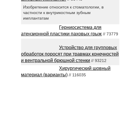
Изобретение относится к стоматологии, в
частности к внутрикостным зубным
имплантатам
Герниосистема для
атензионной пластики паховых грыж
// 73779
Устройство для групповых
обработок поросят при травмах конечностей
и вентральной брюшной стенки
// 93212
Хирургический шовный
материал (варианты)
// 116035