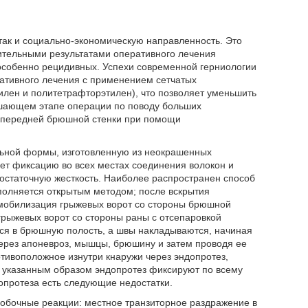
так и социально-экономическую направленность. Это
ительными результатами оперативного лечения
особенно рецидивных. Успехи современной герниологии
ативного лечения с применением сетчатых
илен и политетрафторэтилен), что позволяет уменьшить
ршающем этапе операции по поводу больших
а передней брюшной стенки при помощи
льной формы, изготовленную из неокрашенных
ет фиксацию во всех местах соединения волокон и
достаточную жесткость. Наиболее распространен способ
полняется открытым методом; после вскрытия
я мобилизация грыжевых ворот со стороны брюшной
 грыжевых ворот со стороны раны с отсепаровкой
тся в брюшную полость, а швы накладываются, начиная
 через апоневроз, мышцы, брюшину и затем проводя ее
отивоположное изнутри кнаружи через эндопротез,
; указанным образом эндопротез фиксируют по всему
опротеза есть следующие недостатки.
побочные реакции: местное транзиторное раздражение в