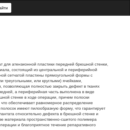
айти
ат для атензионной пластики передней брюшной стенки,
иала, состоящий из центральной и периферийной
итной сетчатой пластины прямоугольной формы с
и треугольными, или круглыми) ячейками,
, позволяющая полностью закрыть дефект в тканях
едней, а периферийная часть выполнена в виде
ной стенке в ходе операции, причем полоски
, что обеспечивает равномерное распределение
я полосок имеют пилообразную форму, что гарантирует
антата относительно дефекта в брюшной стенке и
тве материала пространственно-сшитого полимера
перации и благоприятное течение репаративного