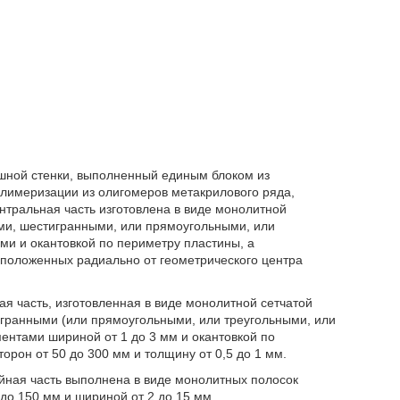
шной стенки, выполненный единым блоком из
лимеризации из олигомеров метакрилового ряда,
нтральная часть изготовлена в виде монолитной
ми, шестигранными, или прямоугольными, или
и и окантовкой по периметру пластины, а
положенных радиально от геометрического центра
ая часть, изготовленная в виде монолитной сетчатой
гранными (или прямоугольными, или треугольными, или
ентами шириной от 1 до 3 мм и окантовкой по
орон от 50 до 300 мм и толщину от 0,5 до 1 мм.
йная часть выполнена в виде монолитных полосок
до 150 мм и шириной от 2 до 15 мм.