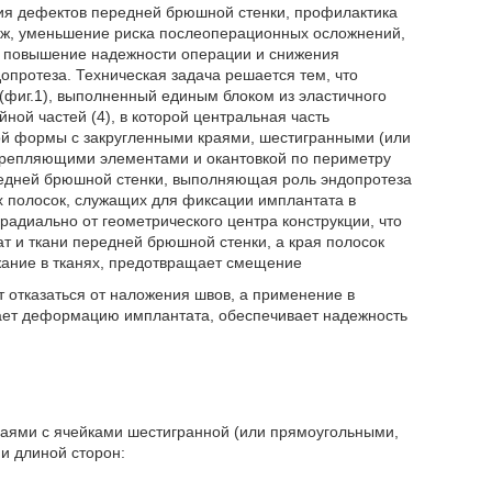
тия дефектов передней брюшной стенки, профилактика
ыж, уменьшение риска послеоперационных осложнений,
, повышение надежности операции и снижения
протеза. Техническая задача решается тем, что
(фиг.1), выполненный единым блоком из эластичного
ной частей (4), в которой центральная часть
ой формы с закругленными краями, шестигранными (или
укрепляющими элементами и окантовкой по периметру
редней брюшной стенки, выполняющая роль эндопротеза
 полосок, служащих для фиксации имплантата в
адиально от геометрического центра конструкции, что
т и ткани передней брюшной стенки, а края полосок
жание в тканях, предотвращает смещение
 отказаться от наложения швов, а применение в
ает деформацию имплантата, обеспечивает надежность
раями с ячейками шестигранной (или прямоугольными,
и длиной сторон: