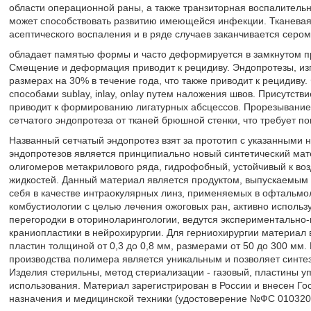
области операционной раны, а также транзиторная воспалительн
может способствовать развитию имеющейся инфекции. Тканевая 
асептического воспаления и в ряде случаев заканчивается серо
обладает памятью формы и часто деформируется в замкнутом п
Смещение и деформация приводит к рецидиву. Эндопротезы, из
размерах на 30% в течение года, что также приводит к рецидиву
способами sublay, inlay, onlay путем наложения швов. Присутств
приводит к формированию лигатурных абсцессов. Прорезывание 
сетчатого эндопротеза от тканей брюшной стенки, что требует п
Названный сетчатый эндопротез взят за прототип с указанными 
эндопротезов является принципиально новый синтетический мат
олигомеров метакрилового ряда, гидрофобный, устойчивый к воз
жидкостей. Данный материал является продуктом, выпускаемым 
себя в качестве интраокулярных линз, применяемых в офтальмо
комбустиологии с целью лечения ожоговых ран, активно исполь
перегородки в оториноларингологии, ведутся экспериментально
краниопластики в нейрохирургии. Для герниохирургии материал 
пластин толщиной от 0,3 до 0,8 мм, размерами от 50 до 300 мм.
производства полимера является уникальным и позволяет синте
Изделия стерильны, метод стериализации - газовый, пластины у
использования. Материал зарегистрирован в России и внесен Го
назначения и медицинской техники (удостоверение №ФС 01032006