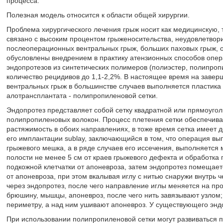
процесса.
Полезная модель относится к области общей хирургии.
Проблема хирургического лечения грыж носит как медицинскую, 
связано с высоким процентом грыженосительства, неудовлетвор
послеоперационных вентральных грыж, больших паховых грыж, 
обусловлены внедрением в практику атензионных способов опер
эндопротезов из синтетических полимеров (полиэстер, полипроп
количество рецидивов до 1,1-2,2%. В настоящее время на заве
вентральных грыж в большинстве случаев выполняется пластик
алотрансплантата - полипропиленовой сетки.
Эндопротез представляет собой сетку квадратной или прямоуго
полипропиленовых волокон. Процесс плетения сетки обеспечива
растяжимость в обоих направлениях, в тоже время сетка имеет 
его имплантации sublay, заключающийся в том, что операция вы
грыжевого мешка, а в ряде случаев его иссечения, выполняетс
полости не менее 5 см от краев грыжевого дефекта и обработка
подкожной клетчатки от апоневроза, затем эндопротез помещае
от апоневроза, при этом вкалывая иглу с нитью снаружи внутрь
через эндопротез, после чего направление иглы меняется на пр
брюшину, мышцы, апоневроз, после чего нить завязывают узлом
периметру, а над ним ушивают апоневроз. У существующего энд
При использовании полипропиленовой сетки могут развиваться 