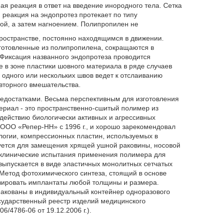
ая реакция в ответ на введение инородного тела. Сетка
реакция на эндопротез протекает по типу
мой, а затем нагноением. Полипропилен не
ространстве, постоянно находящимся в движении.
готовленные из полипропилена, сокращаются в
. Фиксация названного эндопротеза проводится
ие в зоне пластики шовного материала в ряде случаев
одного или нескольких швов ведет к отслаиванию
овторного вмешательства.
недостатками. Весьма перспективным для изготовления
ериал - это пространственно-сшитый полимер из
действию биологически активных и агрессивных
ООО «Репер-НН» с 1996 г., и хорошо зарекомендовал
логии, компрессионных пластин, используемых в
зуется для замещения хрящей ушной раковины, носовой
-клинические испытания применения полимера для
выпускается в виде эластичных монолитных сетчатых
 Метод фотохимического синтеза, стоящий в основе
зировать имплантаты любой толщины и размера.
пакованы в индивидуальный контейнер одноразового
сударственный реестр изделий медицинского
/4786-06 от 19.12.2006 г.).