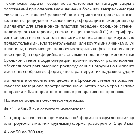
Техническая задача - создание сетчатого имплантата для закры
осложнений при оперативном лечении больших вентральных гр
связанных с тканевой реакцией на материал аллотрансплантата
количества рецидивов, исключение деформации и смещения эндо
имплантат для атензионной пластики передней брюшной стенки 
полимерного материала, состоит из центральной (1) и периферий
изготовлена в виде монолитной сетчатой пластины прямоугольн
прямоугольными, или треугольными, или круглыми) ячейками, 
пластины, позволяющая полностью закрыть дефект в тканях пе
последней, а периферийная часть выполнена в виде монолитных
брюшной стенке в ходе операции, причем полоски расположены р
обеспечивает равномерное распределение нагрузки на импланта
имеют пилообразную форму, что гарантирует их надежное удер
имплантата относительно дефекта в брюшной стенке и позволяет
качестве материала пространственно-сшитого полимера исключ
операции и благоприятное течение репаративного процесса.
Полезная модель поясняется чертежом:
Фиг.1 - общий вид сетчатого имплантата:
1 - центральная часть прямоугольной формы с закругленными к
или треугольными, или круглыми) формы размером от 1 до 3 мм 
А - от 50 до 300 мм;