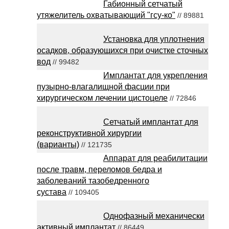
Габионный сетчатый
утяжелитель охватывающий "гсу-ко"
// 89881
Установка для уплотнения
осадков, образующихся при очистке сточных
вод
// 99482
Имплантат для укрепления
пузырно-влагалищной фасции при
хирургическом лечении цистоцеле
// 72846
Сетчатый имплантат для
реконструктивной хирургии
(варианты)
// 121735
Аппарат для реабилитации
после травм, переломов бедра и
заболеваний тазобедренного
сустава
// 109405
Однофазный механически
активный имплантат
// 86449