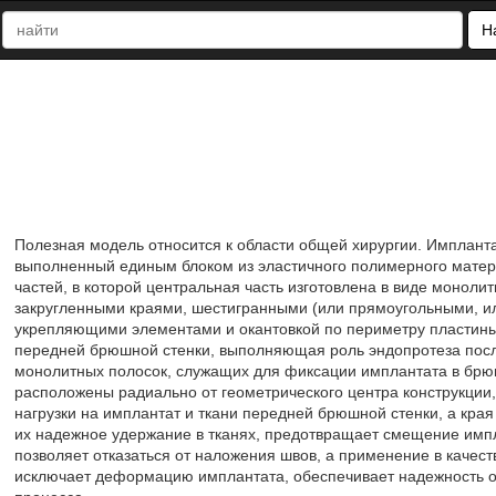
Н
Полезная модель относится к области общей хирургии. Имплант
выполненный единым блоком из эластичного полимерного матер
частей, в которой центральная часть изготовлена в виде монол
закругленными краями, шестигранными (или прямоугольными, ил
укрепляющими элементами и окантовкой по периметру пластины
передней брюшной стенки, выполняющая роль эндопротеза посл
монолитных полосок, служащих для фиксации имплантата в брюш
расположены радиально от геометрического центра конструкции
нагрузки на имплантат и ткани передней брюшной стенки, а кра
их надежное удержание в тканях, предотвращает смещение импл
позволяет отказаться от наложения швов, а применение в качес
исключает деформацию имплантата, обеспечивает надежность о