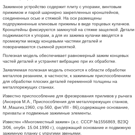
Зажимное устройство содержит плиту с упорами, винтовым
прижимом и парой шарнирно закрепленных кронштейнов,
соединенных осью и стяжкой. На оси размещены
подпружиненные клиновые прижимы в виде торцевых кулачков.
Кронштейны фиксируются замкнутой на стяжке защелкой. Детали
поджимаются к упорам, а для их зажима кулачки вводятся в
промежутки между концевыми частями деталей и
поворачиваются съемной рукояткой.
Полезная модель обеспечивает равномерный зажим концевых
частей деталей и устраняет вибрацию при их обработке.
Заявляемая полезная модель относится к области обработки
металлов резанием, в частности, к зажимным приспособлениям
для обработки плоских деталей переменной толщины на
металлорежущих станках.
Известно приспособление для фрезерования приливов у рычага
(Ансеров М.А., Приспособления для металлорежущих станков,
М.,Машгиз,1960, стр.560, фиг.VIII - 86),содержащее основание,
прихваты и подвижные зажимные элементы.
Известен «Многоместный зажим» (а.с. СССР №1556869, В23Q
3/06, опубл. 15.04.1990 г.), содержащий основание и подвижную
зажимную планку с упругими звеньями.