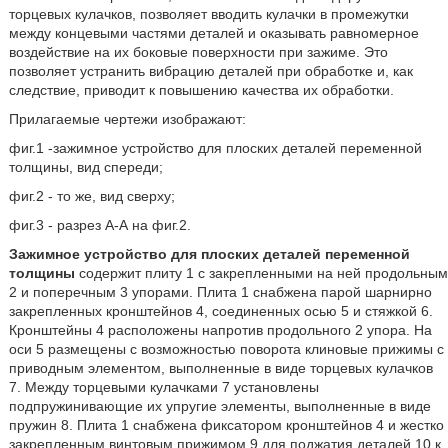
торцевых кулачков, позволяет вводить кулачки в промежутки
между концевыми частями деталей и оказывать равномерное
воздействие на их боковые поверхности при зажиме. Это
позволяет устранить вибрацию деталей при обработке и, как
следствие, приводит к повышению качества их обработки.
Прилагаемые чертежи изображают:
фиг.1 -зажимное устройство для плоских деталей переменной
толщины, вид спереди;
фиг.2 - то же, вид сверху;
фиг.3 - разрез А-А на фиг.2.
Зажимное устройство для плоских деталей переменной
толщины
содержит плиту 1 с закрепленными на ней продольным
2 и поперечным 3 упорами. Плита 1 снабжена парой шарнирно
закрепленных кронштейнов 4, соединенных осью 5 и стяжкой 6.
Кронштейны 4 расположены напротив продольного 2 упора. На
оси 5 размещены с возможностью поворота клиновые прижимы с
приводным элементом, выполненные в виде торцевых кулачков
7. Между торцевыми кулачками 7 установлены
подпружинивающие их упругие элементы, выполненные в виде
пружин 8. Плита 1 снабжена фиксатором кронштейнов 4 и жестко
закрепленным винтовым прижимом 9 для поджатия деталей 10 к