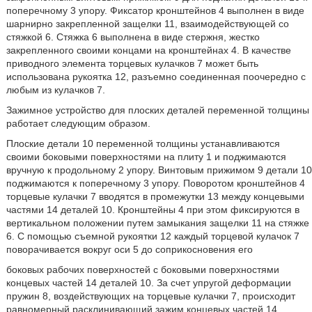
поперечному 3 упору. Фиксатор кронштейнов 4 выполнен в виде
шарнирно закрепленной защелки 11, взаимодействующей со
стяжкой 6. Стяжка 6 выполнена в виде стержня, жестко
закрепленного своими концами на кронштейнах 4. В качестве
приводного элемента торцевых кулачков 7 может быть
использована рукоятка 12, разъемно соединенная поочередно с
любым из кулачков 7.
Зажимное устройство для плоских деталей переменной толщины
работает следующим образом.
Плоские детали 10 переменной толщины устанавливаются
своими боковыми поверхностями на плиту 1 и поджимаются
вручную к продольному 2 упору. Винтовым прижимом 9 детали 10
поджимаются к поперечному 3 упору. Поворотом кронштейнов 4
торцевые кулачки 7 вводятся в промежутки 13 между концевыми
частями 14 деталей 10. Кронштейны 4 при этом фиксируются в
вертикальном положении путем замыкания защелки 11 на стяжке
6. С помощью съемной рукоятки 12 каждый торцевой кулачок 7
поворачивается вокруг оси 5 до соприкосновения его
боковых рабочих поверхностей с боковыми поверхностями
концевых частей 14 деталей 10. За счет упругой деформации
пружин 8, воздействующих на торцевые кулачки 7, происходит
равномерный расклинивающий зажим концевых частей 14