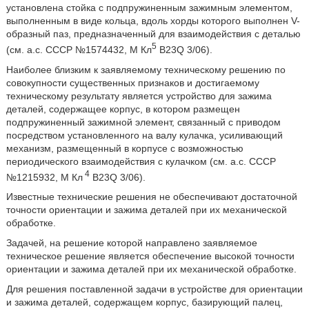
установлена стойка с подпружиненным зажимным элементом,
выполненным в виде кольца, вдоль хорды которого выполнен V-
образный паз, предназначенный для взаимодействия с деталью
5
(см. а.с. СССР №1574432, М Кл
B23Q 3/06).
Наиболее близким к заявляемому техническому решению по
совокупности существенных признаков и достигаемому
техническому результату является устройство для зажима
деталей, содержащее корпус, в котором размещен
подпружиненный зажимной элемент, связанный с приводом
посредством установленного на валу кулачка, усиливающий
механизм, размещенный в корпусе с возможностью
периодического взаимодействия с кулачком (см. а.с. СССР
4
№1215932, М Кл
B23Q 3/06).
Известные технические решения не обеспечивают достаточной
точности ориентации и зажима деталей при их механической
обработке.
Задачей, на решение которой направлено заявляемое
техническое решение является обеспечение высокой точности
ориентации и зажима деталей при их механической обработке.
Для решения поставленной задачи в устройстве для ориентации
и зажима деталей, содержащем корпус, базирующий палец,