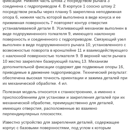
фиксации. Нижняя часть штока 2 посредством рычага 3
соединена с гидроприводом 4. В корпусе 1 соосно штоку 2
посредством резьбы через планку 5 закреплена неподвижная
опора 6, нижняя часть которой выполнена в виде конуса и ее
прижимная поверхность 7 повторяет контур отверстия
устанавливаемой детали 8. Усиливающий механизм выполнен в
виде подпружиненного толкателя 9, имеющего наклонную
поверхность и соединенного с гидроприводом. Связующий узел
выполнен в виде подпружиненного рычага 10, установленного с
возможностью поворота в кронштейне 11 и взаимодействующего
с наклонной поверхностью толкателя 9. В верхней части рычага
10 жестко закреплен базирующий палец 13. Механизм
дополнительной фиксации содержит две подвижные опоры 16,
приводимые в движение гидроприводом. Технический результат:
обеспечена высокая точность ориентации и зажима деталей при
их механической обработке. 4 ил.
Полезная модель относится к станкостроению, а именно к
приспособлениям для установки и закрепления деталей при их
механической обработке, преимущественно для деталей,
имеющих отверстия, расположенные во взаимно
перпендикулярных плоскостях.
Известно устройство для закрепления деталей, содержащее
корпус с базовыми поверхностями, под углом к которым