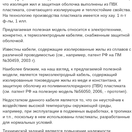
что изоляция жил и защитная оболочка выполнены из ПВХ
пластиката, сочетающего изолирующие и теплостойкие свойства.
На технологию производства пластиката имеется ноу хау. 1 п-т
ф-лы, 1 илл.
Предлагаемая полезная модель относится к электротехнике,
конкретно, к термоэлектродным кабелям, снабженным защитной
оболочкой.
Известны кабели, содержащие изолированные жилы из сплавов с
различной проводимостью (см., например, патент РФ на ПМ
№30459, 2003 г).
Наиболее близким, на наш взгляд, к предлагаемой полезной
модели, является термоэлектродный кабель, содержащий
изолированные токоведущие жилы из меди и константана, и
защитную оболочку из поливинилхлоридного (ПВХ) пластиката
(см. патент РФ на полезную модель №56050, 2006, - прототип).
Недостатком данного кабеля является то, что он неустойчив к
воздействию высокой температуры окружающей среды,
например, при эксплуатации в подземных выработках, в тропиках
и т.п., поскольку в нем использованы пластикаты, разработанные
для нормальных условий.
Технической задачей является повышение надежности