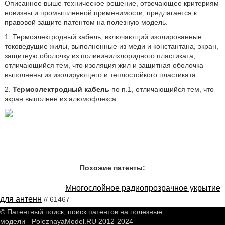
Описанное выше техническое решение, отвечающее критериям
новизны и промышленной применимости, предлагается к
правовой защите патентом на полезную модель.
1. Термоэлектродный кабель, включающий изолированные
токоведущие жилы, выполненные из меди и константана, экран,
защитную оболочку из поливинилхлоридного пластиката,
отличающийся тем, что изоляция жил и защитная оболочка
выполнены из изолирующего и теплостойкого пластиката.
2.
Термоэлектродный кабель
по п.1, отличающийся тем, что
экран выполнен из алюмофлекса.
Похожие патенты:
Многослойное радиопрозрачное укрытие
для антенн
// 61467
© Патентный поиск, поиск патентов на полезные
модели - PoleznayaModel.RU 2012-2024