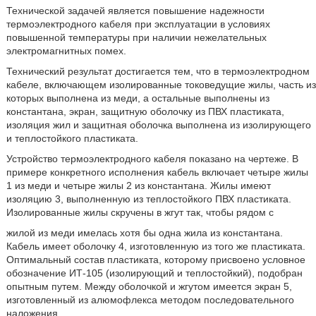
Технической задачей является повышение надежности
термоэлектродного кабеля при эксплуатации в условиях
повышенной температуры при наличии нежелательных
электромагнитных помех.
Технический результат достигается тем, что в термоэлектродном
кабеле, включающем изолированные токоведущие жилы, часть из
которых выполнена из меди, а остальные выполнены из
константана, экран, защитную оболочку из ПВХ пластиката,
изоляция жил и защитная оболочка выполнена из изолирующего
и теплостойкого пластиката.
Устройство термоэлектродного кабеля показано на чертеже. В
примере конкретного исполнения кабель включает четыре жилы
1 из меди и четыре жилы 2 из константана. Жилы имеют
изоляцию 3, выполненную из теплостойкого ПВХ пластиката.
Изолированные жилы скручены в жгут так, чтобы рядом с
жилой из меди имелась хотя бы одна жила из константана.
Кабель имеет оболочку 4, изготовленную из того же пластиката.
Оптимальный состав пластиката, которому присвоено условное
обозначение ИТ-105 (изолирующий и теплостойкий), подобран
опытным путем. Между оболочкой и жгутом имеется экран 5,
изготовленный из алюмофлекса методом последовательного
наложения.