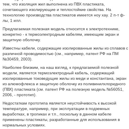
тем, что изоляция жил выполнена из ПВХ пластиката,
сочетающего изолирующие и теплостойкие свойства. На
технологию производства пластикатов имеется ноу хау. 2 п-т ф-
лы, 1 илл.
Предлагаемая полезная модель относится к электротехнике,
конкретно - к термоэлектродным кабелям, имеющим экран и
защитную оболочку.
Известны кабели, содержащие изолированные жилы из сплавов с
различной проводимостью (см., например, патент РФ на ПМ
№30459, 2003).
Наиболее близким, на наш взгляд, к предлагаемой полезной
модели, является термоэлектродный кабель, содержащий
изолированные токоведущие жилы из меди и константана, экран
из алюмофлекса и защитную оболочку из поливинилхлоридного
(ПВХ) пластиката (см. патент РФ на полезную модель №56051,
2006, - прототип).
Недостаткам прототипа является неустойчивость к высокой
температуре, например, при эксплуатации в подземных
выработках, в тропиках и т.п., поскольку в данном кабеле
применены пластикаты, разработанные для использования в
нормальных условиях.