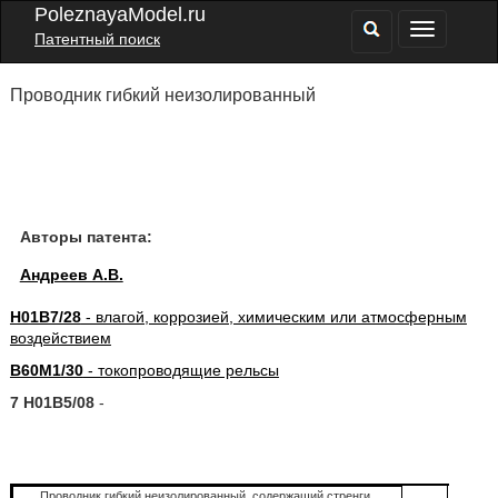
PoleznayaModel.ru
Патентный поиск
Проводник гибкий неизолированный
Авторы патента:
Андреев А.В.
H01B7/28
- влагой, коррозией, химическим или атмосферным
воздействием
B60M1/30
- токопроводящие рельсы
7 H01B5/08
-
Проводник гибкий неизолированный, содержащий стренги,