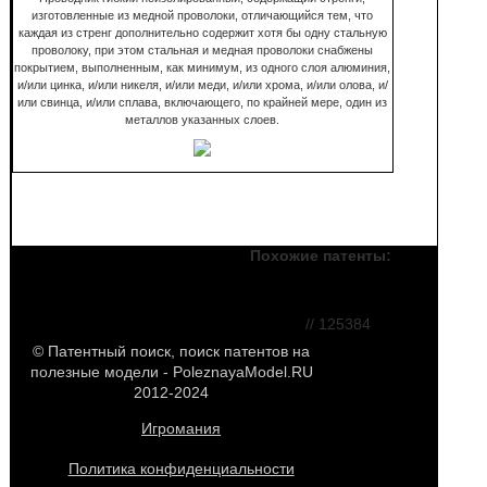
изготовленные из медной проволоки, отличающийся тем, что
каждая из стренг дополнительно содержит хотя бы одну стальную
проволоку, при этом стальная и медная проволоки снабжены
покрытием, выполненным, как минимум, из одного слоя алюминия,
и/или цинка, и/или никеля, и/или меди, и/или хрома, и/или олова, и/
или свинца, и/или сплава, включающего, по крайней мере, один из
металлов указанных слоев.
Похожие патенты:
Провод
заземления
// 125384
© Патентный поиск, поиск патентов на
полезные модели - PoleznayaModel.RU
2012-2024
Игромания
Политика конфиденциальности