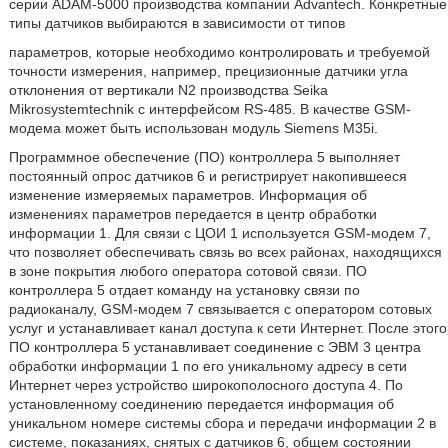
серии ADAM-5000 производства компании Advantech. Конкретные
типы датчиков выбираются в зависимости от типов
параметров, которые необходимо контролировать и требуемой
точности измерения, например, прецизионные датчики угла
отклонения от вертикали N2 производства Seika
Mikrosystemtechnik с интерфейсом RS-485. В качестве GSM-
модема может быть использован модуль Siemens M35i.
Программное обеспечение (ПО) контроллера 5 выполняет
постоянный опрос датчиков 6 и регистрирует накопившееся
изменение измеряемых параметров. Информация об
изменениях параметров передается в центр обработки
информации 1. Для связи с ЦОИ 1 используется GSM-модем 7,
что позволяет обеспечивать связь во всех районах, находящихся
в зоне покрытия любого оператора сотовой связи. ПО
контроллера 5 отдает команду на установку связи по
радиоканалу, GSM-модем 7 связывается с оператором сотовых
услуг и устанавливает канал доступа к сети Интернет. После этого
ПО контроллера 5 устанавливает соединение с ЭВМ 3 центра
обработки информации 1 по его уникальному адресу в сети
Интернет через устройство широкополосного доступа 4. По
установленному соединению передается информация об
уникальном номере системы сбора и передачи информации 2 в
системе, показаниях, снятых с датчиков 6, общем состоянии