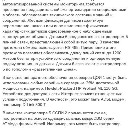
автоматизированной системы мониторинга требуется
проведение предварительной экспертизы здания специалистами
в области обследования технического состояния зданий и
сооружений. Жесткая фиксация датчиков гарантирует
перемещение, наклон или иное изменение физических
характеристик датчиков одновременное с наблюдаемыми
конструкциями объекта. Датчики 6 соединяются с контроллером 5
линией связи, представляющей собой витую пару. В качестве
протокола обмена используется RS-485. Применение этого
протокола позволяет обеспечивать длину линий связи до 1200
метров без потери устойчивого соединения и одновременную
подачу питания на датчики. Датчики 6 связывают с контроллером
5 по топологии «разветвленная шина».
В качестве аппаратного обеспечения серверов ЦОИ 1 могут быть
использованы любые серийные серверные ЭВМ достаточной
мощности, например, Hewlett-Packard HP Proliant ML 110 G3.
Устройство для доступа к сети Интернет зависит от конкретных
условий подключения. В частности, это может быть ADSL модем,
например D-Link 500 T.
В качестве контроллера 5 ССПИ 2 применяется схема,
построенная на основе однокристальных микроЭВМ серии
АТМеда фирмы Atmell. Например, это может быть контроллер