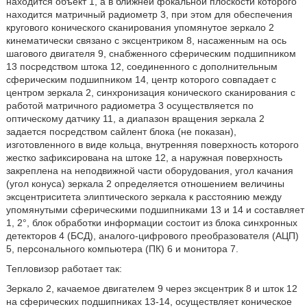
находится объект 1, а в ближней фокальной плоскости которого
находится матричный радиометр 3, при этом для обеспечения
кругового конического сканирования упомянутое зеркало 2
кинематически связано с эксцентриком 8, насаженным на ось
шагового двигателя 9, снабженного сферическим подшипником
13 посредством штока 12, соединенного с дополнительным
сферическим подшипником 14, центр которого совпадает с
центром зеркала 2, синхронизация конического сканирования с
работой матричного радиометра 3 осуществляется по
оптическому датчику 11, а диапазон вращения зеркала 2
задается посредством сайлент блока (не показан),
изготовленного в виде кольца, внутренняя поверхность которого
жестко зафиксирована на штоке 12, а наружная поверхность
закреплена на неподвижной части оборудования, угол качания
(угол конуса) зеркала 2 определяется отношением величины
эксцентриситета элиптического зеркала к расстоянию между
упомянутыми сферическими подшипниками 13 и 14 и составляет
1, 2°, блок обработки информации состоит из блока синхронных
детекторов 4 (БСД), аналого-цифрового преобразователя (АЦП)
5, персонального компьютера (ПК) 6 и монитора 7.
Тепловизор работает так:
Зеркало 2, качаемое двигателем 9 через эксцентрик 8 и шток 12
на сферических подшипниках 13-14, осуществляет коническое