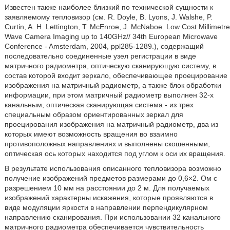
Известен также наиболее близкий по технической сущности к
заявляемому тепловизор (см. R. Doyle, В. Lyons, J. Walshe, P.
Curtin, A. H. Lettington, Т. McEnroe, J. McNaboe. Low Cost Millimetre
Wave Camera Imaging up to 140GHz// 34th European Microwave
Conference - Amsterdam, 2004, ppl285-1289.), содержащий
последовательно соединенные узел регистрации в виде
матричного радиометра, оптическую сканирующую систему, в
состав которой входит зеркало, обеспечивающее проецирование
изображения на матричный радиометр, а также блок обработки
информации, при этом матричный радиометр выполнен 32-х
канальным, оптическая сканирующая система - из трех
специальным образом ориентированных зеркал для
проецирования изображения на матричный радиометр, два из
которых имеют возможность вращения во взаимно
противоположных направлениях и выполнены скошенными,
оптическая ось которых находится под углом к оси их вращения.
В результате использования описанного тепловизора возможно
получение изображений предметов размерами до 0,6×2. Ом с
разрешением 10 мм на расстоянии до 2 м. Для получаемых
изображений характерны искажения, которые проявляются в
виде модуляции яркости в направлении перпендикулярном
направлению сканирования. При использовании 32 канального
матричного радиометра обеспечивается чувствительность