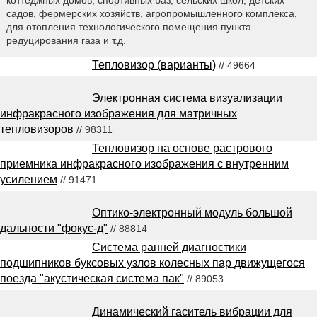
садов, фермерских хозяйств, агропромышленного комплекса,
для отопления технологического помещения пункта
редуцирования газа и т.д.
Тепловизор (варианты)
// 49664
Электронная система визуализации
инфракрасного изображения для матричных
тепловизоров
// 98311
Тепловизор на основе растрового
приемника инфракрасного изображения с внутренним
усилением
// 91471
Оптико-электронный модуль большой
дальности "фокус-д"
// 88814
Система ранней диагностики
подшипников буксовых узлов колесных пар движущегося
поезда "акустическая система пак"
// 89053
Динамический гаситель вибрации для