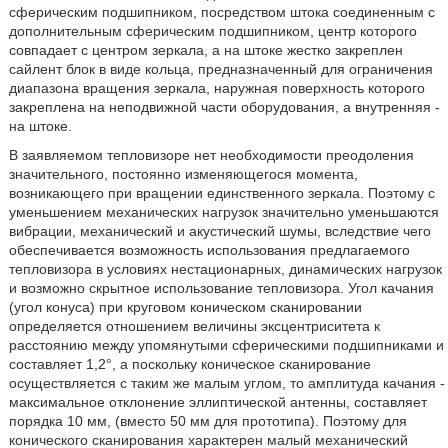
сферическим подшипником, посредством штока соединенным с
дополнительным сферическим подшипником, центр которого
совпадает с центром зеркала, а на штоке жестко закреплен
сайлент блок в виде кольца, предназначенный для ограничения
диапазона вращения зеркала, наружная поверхность которого
закреплена на неподвижной части оборудования, а внутренняя -
на штоке.
В заявляемом тепловизоре нет необходимости преодоления
значительного, постоянно изменяющегося момента,
возникающего при вращении единственного зеркала. Поэтому с
уменьшением механических нагрузок значительно уменьшаются
вибрации, механический и акустический шумы, вследствие чего
обеспечивается возможность использования предлагаемого
тепловизора в условиях нестационарных, динамических нагрузок
и возможно скрытное использование тепловизора. Угол качания
(угол конуса) при круговом коническом сканировании
определяется отношением величины эксцентриситета к
расстоянию между упомянутыми сферическими подшипниками и
составляет 1,2°, а поскольку коническое сканирование
осуществляется с таким же малым углом, то амплитуда качания -
максимальное отклонение эллиптической антенны, составляет
порядка 10 мм, (вместо 50 мм для прототипа). Поэтому для
конического сканирования характерен малый механический