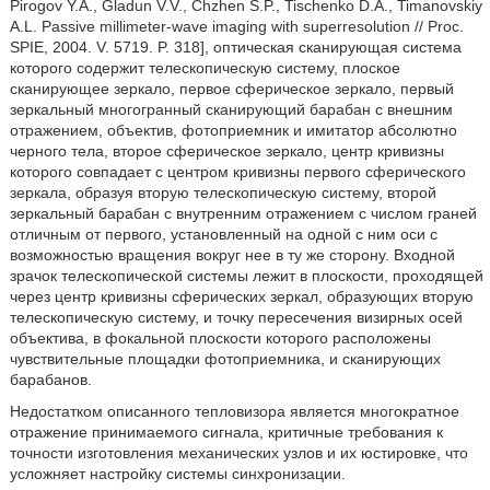
Pirogov Y.A., Gladun V.V., Chzhen S.P., Tischenko D.A., Timanovskiy
A.L. Passive millimeter-wave imaging with superresolution // Proc.
SPIE, 2004. V. 5719. P. 318], оптическая сканирующая система
которого содержит телескопическую систему, плоское
сканирующее зеркало, первое сферическое зеркало, первый
зеркальный многогранный сканирующий барабан с внешним
отражением, объектив, фотоприемник и имитатор абсолютно
черного тела, второе сферическое зеркало, центр кривизны
которого совпадает с центром кривизны первого сферического
зеркала, образуя вторую телескопическую систему, второй
зеркальный барабан с внутренним отражением с числом граней
отличным от первого, установленный на одной с ним оси с
возможностью вращения вокруг нее в ту же сторону. Входной
зрачок телескопической системы лежит в плоскости, проходящей
через центр кривизны сферических зеркал, образующих вторую
телескопическую систему, и точку пересечения визирных осей
объектива, в фокальной плоскости которого расположены
чувствительные площадки фотоприемника, и сканирующих
барабанов.
Недостатком описанного тепловизора является многократное
отражение принимаемого сигнала, критичные требования к
точности изготовления механических узлов и их юстировке, что
усложняет настройку системы синхронизации.