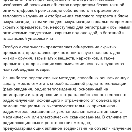
изображений различных объектов посредством бесконтактной
оптико-цифровой регистрации собственного и отраженного
теплового излучения и отображения теплового портрета в блоке
визуализации, в том числе для визуализации в реальном времени
скрытых предметов, т.е. недоступных для регистрации обычными
оптическими средствами - скрытых под одеждой, в багажной и
пластиковой упаковке и т.п.
Особую актуальность представляет обнаружение скрытых
предметов, представляющих потенциальную опасность для
жизни - оружия, взрывчатых веществ, наркотиков, а также
предметов, подрывающих экономические основы государства
-контрабандные товары.
Из наиболее перспективных методов, способных решать данную
задачу, можно отметить способ пассивной радио теплолокации
(радиовидения, радио тепловидения), основанный на
регистрации и картировании контраста собственного теплового
радиоизлучения, исходящего и отраженного от объекта при
помощи специальных высокочувствительных приемников -
радиометров, оснащенных узконаправленными антеннами с
механическим или электрическим сканированием. В отличие от
радиолокационных и рентгеновских методов,
предусматривающих активное воздействие на объект - излучение