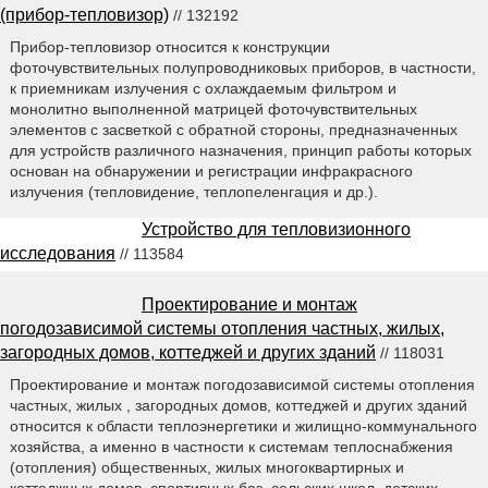
(прибор-тепловизор)
// 132192
Прибор-тепловизор относится к конструкции
фоточувствительных полупроводниковых приборов, в частности,
к приемникам излучения с охлаждаемым фильтром и
монолитно выполненной матрицей фоточувствительных
элементов с засветкой с обратной стороны, предназначенных
для устройств различного назначения, принцип работы которых
основан на обнаружении и регистрации инфракрасного
излучения (тепловидение, теплопеленгация и др.).
Устройство для тепловизионного
исследования
// 113584
Проектирование и монтаж
погодозависимой системы отопления частных, жилых,
загородных домов, коттеджей и других зданий
// 118031
Проектирование и монтаж погодозависимой системы отопления
частных, жилых , загородных домов, коттеджей и других зданий
относится к области теплоэнергетики и жилищно-коммунального
хозяйства, а именно в частности к системам теплоснабжения
(отопления) общественных, жилых многоквартирных и
коттеджных домов, спортивных баз, сельских школ, детских