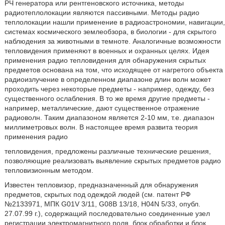
РЧ генератора или рентгеновского источника, методы
радиотеплолокации являются пассивными. Методы радио
теплолокации нашли применение в радиоастрономии, навигации,
системах космического землеобзора, в биологии - для скрытого
наблюдения за животными в темноте. Аналогичные возможности
тепловидения применяют в военных и охранных целях. Идея
применения радио тепловидения для обнаружения скрытых
предметов основана на том, что исходящее от нагретого объекта
радиоизлучение в определенном диапазоне длин волн может
проходить через некоторые предметы - например, одежду, без
существенного ослабления. В то же время другие предметы -
например, металлические, дают существенное отражение
радиоволн. Таким диапазоном является 2-10 мм, т.е. диапазон
миллиметровых волн. В настоящее время развита теория
применения радио
тепловидения, предложены различные технические решения,
позволяющие реализовать выявление скрытых предметов радио
тепловизионным методом.
Известен тепловизор, предназначенный для обнаружения
предметов, скрытых под одеждой людей (см. патент РФ
№2133971, МПК G01V 3/11, G08B 13/18, H04N 5/33, опубл.
27.07.99 г.), содержащий последовательно соединенные узел
регистрации электромагнитного поля, блок обработки и блок