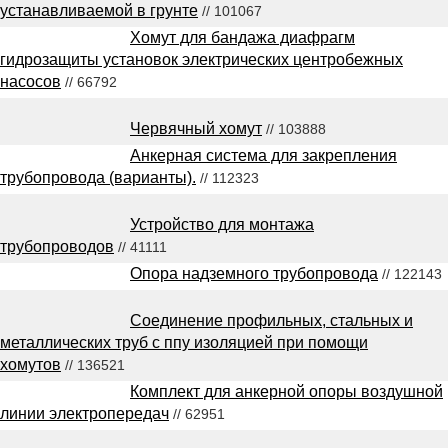
устанавливаемой в грунте
// 101067
Хомут для бандажа диафрагм
гидрозащиты установок электрических центробежных
насосов
// 66792
Червячный хомут
// 103888
Анкерная система для закрепления
трубопровода (варианты).
// 112323
Устройство для монтажа
трубопроводов
// 41111
Опора надземного трубопровода
// 122143
Соединение профильных, стальных и
металлических труб с ппу изоляцией при помощи
хомутов
// 136521
Комплект для анкерной опоры воздушной
линии электропередач
// 62951