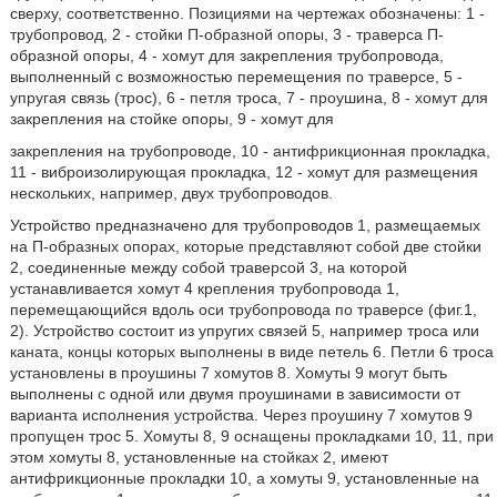
сверху, соответственно. Позициями на чертежах обозначены: 1 -
трубопровод, 2 - стойки П-образной опоры, 3 - траверса П-
образной опоры, 4 - хомут для закрепления трубопровода,
выполненный с возможностью перемещения по траверсе, 5 -
упругая связь (трос), 6 - петля троса, 7 - проушина, 8 - хомут для
закрепления на стойке опоры, 9 - хомут для
закрепления на трубопроводе, 10 - антифрикционная прокладка,
11 - виброизолирующая прокладка, 12 - хомут для размещения
нескольких, например, двух трубопроводов.
Устройство предназначено для трубопроводов 1, размещаемых
на П-образных опорах, которые представляют собой две стойки
2, соединенные между собой траверсой 3, на которой
устанавливается хомут 4 крепления трубопровода 1,
перемещающийся вдоль оси трубопровода по траверсе (фиг.1,
2). Устройство состоит из упругих связей 5, например троса или
каната, концы которых выполнены в виде петель 6. Петли 6 троса
установлены в проушины 7 хомутов 8. Хомуты 9 могут быть
выполнены с одной или двумя проушинами в зависимости от
варианта исполнения устройства. Через проушину 7 хомутов 9
пропущен трос 5. Хомуты 8, 9 оснащены прокладками 10, 11, при
этом хомуты 8, установленные на стойках 2, имеют
антифрикционные прокладки 10, а хомуты 9, установленные на