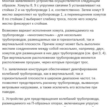
Монтаж заявляемого устройства осуществляется следующим
образом. Хомуты 8, 9 с упругими связями 5 устанавливают на
стойках 2 и на трубопроводе 1 и, соответственно. Затем хомут 9
жестко закрепляют на трубопроводе 1, а перемещением хомутов
8 по стойкам 2 выбирают слабину троса, после чего хомуты
жестко фиксируют к стойкам.
Возможен вариант исполнения хомута, размещаемого на
трубопроводе - «многоместным» - для нескольких
трубопроводов, размещаемых как в горизонтальной, так и
вертикальной плоскости. Причем хомут может быть выполнен
жестким соединением между собой нескольких, например, двух,
хомутов для размещения в них двух трубопроводов (см. фиг.3, 4).
При вертикальном расположении трубопроводов меняется
расположение проушин, через которые проходит трос.
Т.о. заявляемая конструкция обеспечивает демпфирование
колебаний трубопровода, как в вертикальной, так и
горизонтальной плоскости в широком диапазоне частот, т.е.
позволяет предотвратить раскачку трубопровода, вызванную
ветровыми нагрузками, а также исключить его всплытие при
паводке.
1. Устройство для предотвращения колебаний трубопровода,
размещаемого на П-образных опорах, включающее упругую