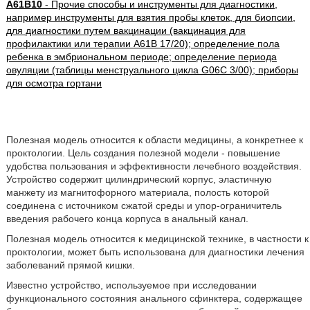
A61B10
- Прочие способы и инструменты для диагностики,
например инструменты для взятия пробы клеток, для биопсии,
для диагностики путем вакцинации (вакцинация для
профилактики или терапии A61B 17/20); определение пола
ребенка в эмбриональном периоде; определение периода
овуляции (таблицы менструального цикла G06C 3/00); приборы
для осмотра гортани
Полезная модель относится к области медицины, а конкретнее к
проктологии. Цель создания полезной модели - повышение
удобства пользования и эффективности лечебного воздействия.
Устройство содержит цилиндрический корпус, эластичную
манжету из магнитофорного материала, полость которой
соединена с источником сжатой среды и упор-ограничитель
введения рабочего конца корпуса в анальный канал.
Полезная модель относится к медицинской технике, в частности к
проктологии, может быть использована для диагностики лечения
заболеваний прямой кишки.
Известно устройство, используемое при исследовании
функционального состояния анального сфинктера, содержащее