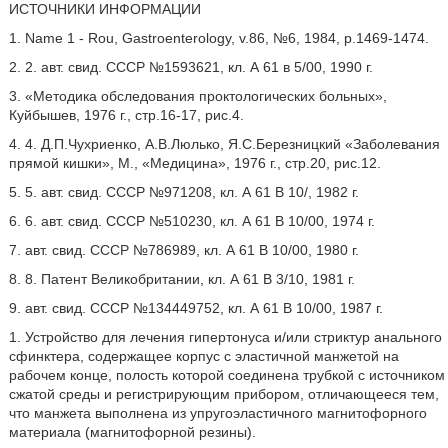
ИСТОЧНИКИ ИНФОРМАЦИИ
1. Name 1 - Rou, Gastroenterology, v.86, №6, 1984, р.1469-1474.
2. 2. авт. свид. СССР №1593621, кл. А 61 в 5/00, 1990 г.
3. «Методика обследования проктологических больных»,
Куйбышев, 1976 г., стр.16-17, рис.4.
4. 4. Д.П.Чухриенко, А.В.Люлько, Я.С.Березницкий «Заболевания
прямой кишки», М., «Медицина», 1976 г., стр.20, рис.12.
5. 5. авт. свид. СССР №971208, кл. А 61 В 10/, 1982 г.
6. 6. авт. свид. СССР №510230, кл. А 61 В 10/00, 1974 г.
7. авт. свид. СССР №786989, кл. А 61 В 10/00, 1980 г.
8. 8. Патент Великобритании, кл. А 61 В 3/10, 1981 г.
9. авт. свид. СССР №134449752, кл. А 61 В 10/00, 1987 г.
1. Устройство для лечения гипертонуса и/или стриктур анального
сфинктера, содержащее корпус с эластичной манжетой на
рабочем конце, полость которой соединена трубкой с источником
сжатой среды и регистрирующим прибором, отличающееся тем,
что манжета выполнена из упругоэластичного магнитофорного
материала (магнитофорной резины).