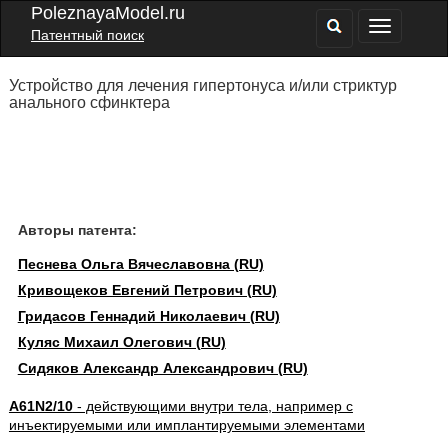
PoleznayaModel.ru
Патентный поиск
Устройство для лечения гипертонуса и/или стриктур
анального сфинктера
Авторы патента:
Песнева Ольга Вячеславовна (RU)
Кривощеков Евгений Петрович (RU)
Гридасов Геннадий Николаевич (RU)
Куляс Михаил Олегович (RU)
Сидяков Александр Александрович (RU)
A61N2/10
- действующими внутри тела, например с
инъектируемыми или имплантируемыми элементами