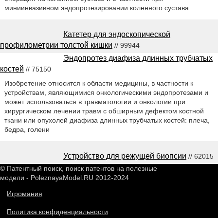
миниинвазивном эндопротезировании коленного сустава
Катетер для эндоскопической
профилометрии толстой кишки
// 99944
Эндопротез диафиза длинных трубчатых
костей
// 75150
Изобретение относится к области медицины, в частности к
устройствам, являющимися онкологическими эндопротезами и
может использоваться в травматологии и онкологии при
хирургическом лечении травм с обширным дефектом костной
ткани или опухолей диафиза длинных трубчатых костей: плеча,
бедра, голени
Устройство для режущей биопсии
// 62015
© Патентный поиск, поиск патентов на полезные
модели - PoleznayaModel.RU 2012-2024
Игромания
Политика конфиденциальности