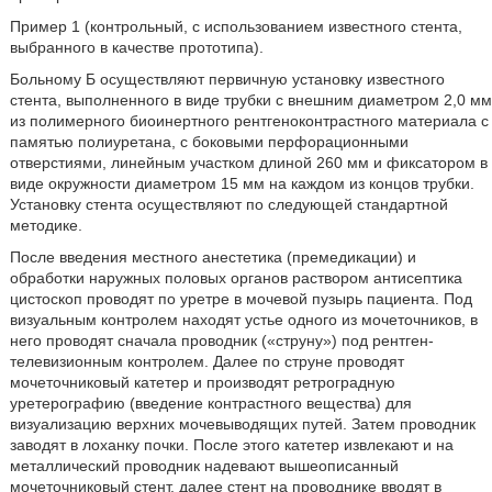
Пример 1 (контрольный, с использованием известного стента,
выбранного в качестве прототипа).
Больному Б осуществляют первичную установку известного
стента, выполненного в виде трубки с внешним диаметром 2,0 мм
из полимерного биоинертного рентгеноконтрастного материала с
памятью полиуретана, с боковыми перфорационными
отверстиями, линейным участком длиной 260 мм и фиксатором в
виде окружности диаметром 15 мм на каждом из концов трубки.
Установку стента осуществляют по следующей стандартной
методике.
После введения местного анестетика (премедикации) и
обработки наружных половых органов раствором антисептика
цистоскоп проводят по уретре в мочевой пузырь пациента. Под
визуальным контролем находят устье одного из мочеточников, в
него проводят сначала проводник («струну») под рентген-
телевизионным контролем. Далее по струне проводят
мочеточниковый катетер и производят ретроградную
уретерографию (введение контрастного вещества) для
визуализацию верхних мочевыводящих путей. Затем проводник
заводят в лоханку почки. После этого катетер извлекают и на
металлический проводник надевают вышеописанный
мочеточниковый стент, далее стент на проводнике вводят в