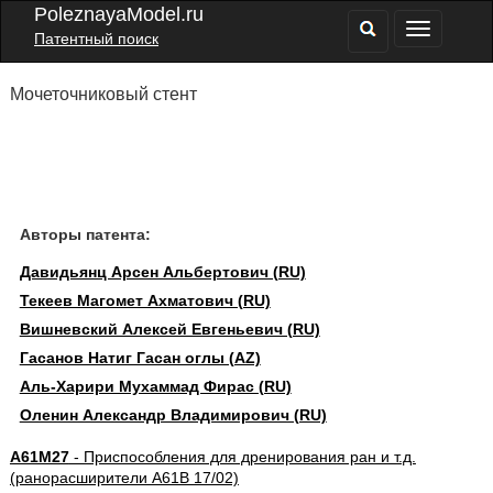
PoleznayaModel.ru
Патентный поиск
Мочеточниковый стент
Авторы патента:
Давидьянц Арсен Альбертович (RU)
Текеев Магомет Ахматович (RU)
Вишневский Алексей Евгеньевич (RU)
Гасанов Натиг Гасан оглы (AZ)
Аль-Харири Мухаммад Фирас (RU)
Оленин Александр Владимирович (RU)
A61M27
- Приспособления для дренирования ран и т.д.
(ранорасширители A61B 17/02)