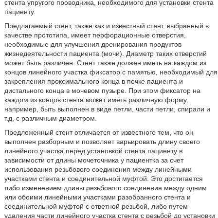
стента упругого проводника, необходимого для установки стента
пациенту.
Предлагаемый стент, также как и известный стент, выбранный в
качестве прототипа, имеет перфорационные отверстия,
необходимые для улучшения дренирования продуктов
жизнедеятельности пациента (мочи). Диаметр таких отверстий
может быть различен. Стент также должен иметь на каждом из
концов линейного участка фиксатор с памятью, необходимый для
закрепления проксимального конца в почке пациента и
дистального конца в мочевом пузыре. При этом фиксатор на
каждом из концов стента может иметь различную форму,
например, быть выполнен в виде петли, части петли, спирали и
т.д, с различным диаметром.
Предложенный стент отличается от известного тем, что он
выполнен разборным и позволяет варьировать длину своего
линейного участка перед установкой стента пациенту в
зависимости от длины мочеточника у пациентка за счет
использования резьбового соединения между линейными
участками стента и соединительной муфтой. Это достигается
либо изменением длины резьбового соединения между одним
или обоими линейными участками разобранного стента и
соединительной муфтой с ответной резьбой, либо путем
удаления части линейного участка стента с резьбой до установки