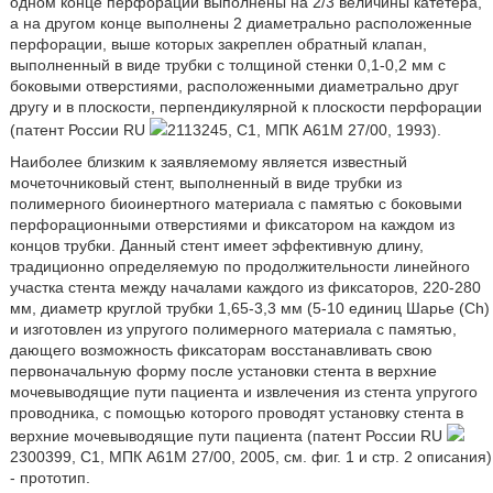
одном конце перфорации выполнены на 2/3 величины катетера,
а на другом конце выполнены 2 диаметрально расположенные
перфорации, выше которых закреплен обратный клапан,
выполненный в виде трубки с толщиной стенки 0,1-0,2 мм с
боковыми отверстиями, расположенными диаметрально друг
другу и в плоскости, перпендикулярной к плоскости перфорации
(патент России RU
2113245, C1, МПК A61M 27/00, 1993).
Наиболее близким к заявляемому является известный
мочеточниковый стент, выполненный в виде трубки из
полимерного биоинертного материала с памятью с боковыми
перфорационными отверстиями и фиксатором на каждом из
концов трубки. Данный стент имеет эффективную длину,
традиционно определяемую по продолжительности линейного
участка стента между началами каждого из фиксаторов, 220-280
мм, диаметр круглой трубки 1,65-3,3 мм (5-10 единиц Шарье (Ch)
и изготовлен из упругого полимерного материала с памятью,
дающего возможность фиксаторам восстанавливать свою
первоначальную форму после установки стента в верхние
мочевыводящие пути пациента и извлечения из стента упругого
проводника, с помощью которого проводят установку стента в
верхние мочевыводящие пути пациента (патент России RU
2300399, C1, МПК A61M 27/00, 2005, см. фиг. 1 и стр. 2 описания)
- прототип.