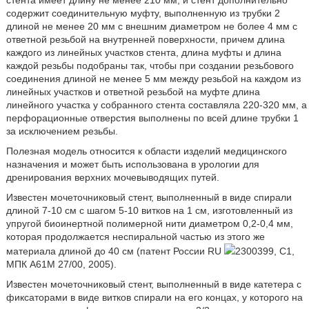
стента имеет длину не менее 210 мм, и стент дополнительно
содержит соединительную муфту, выполненную из трубки 2
длиной не менее 20 мм с внешним диаметром не более 4 мм с
ответной резьбой на внутренней поверхности, причем длина
каждого из линейных участков стента, длина муфты и длина
каждой резьбы подобраны так, чтобы при создании резьбового
соединения длиной не менее 5 мм между резьбой на каждом из
линейных участков и ответной резьбой на муфте длина
линейного участка у собранного стента составляла 220-320 мм, а
перфорационные отверстия выполнены по всей длине трубки 1
за исключением резьбы.
Полезная модель относится к области изделий медицинского
назначения и может быть использована в урологии для
дренирования верхних мочевыводящих путей.
Известен мочеточниковый стент, выполненный в виде спирали
длиной 7-10 см с шагом 5-10 витков на 1 см, изготовленный из
упругой биоинертной полимерной нити диаметром 0,2-0,4 мм,
которая продолжается неспиральной частью из этого же
материала длиной до 40 см (патент России RU
2300399, C1,
МПК A61M 27/00, 2005).
Известен мочеточниковый стент, выполненный в виде катетера с
фиксаторами в виде витков спирали на его концах, у которого на