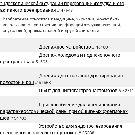
эндоскопической обтурации перфорации желудка и его
активного дренирования
// 47647
Изобретение относится к медицине, хирургии, может быть
использовано при лечении перфораций желудка язвенной,
опухолевой, травматической и другой этиологии
Дренажное устройство
// 48480
Дренаж холедоха и подпеченочного
пространства
// 51503
Дренаж для сквозного дренирования
полостей и ран
// 52568
Шунт для цистогастроанастомозов
// 52711
Приспособление для дренирования
паратрахеостомической раны при обширных флегмонах
шеи
// 54788
Устройство для эндопротезирования
внепеченочных желчных протоков
// 55288