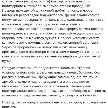
концы стента (его фиксаторы) благодаря эластичности
полимерного материала выпрямляются на проводнике.
Посредством другой эластичной трубки-толкателя через
цистоскоп ретроградно под контролем зрения вводят стент в
почку, затем проводник и толкатель последовательно извлекают
из мочевыводящих путей, при этом концы стента
восстанавливают свою первоначальные форму за счет памяти
полимерного материала и обеспечивают фиксацию стента со
стороны почки и мочевого пузыря. Процесс установки стента
контролируют с помощью рентген-телевизионной установки.
Через перфорационные отверстия и открытый конец
проксимального фиксатора моча из почки поступает в полость
стента и истекает через срез стента и перфорации в мочевой
пузырь.
Следует отметить, что продолжительность нахождения
установленного стента в мочевыводящих путях больного без
развития осложнений, требующих замены одного стента на
другой, у каждого пациента различны и определяются
интенсивностью протекания заболевания. Поэтому для
подтверждения технического результата необходимо сравнивать
известные и предлагаемые стенты для каждого из больных.
Преимущества предлагаемого стента иллюстрируют следующие
примеры.