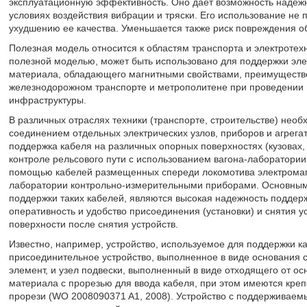
эксплуатационную эффективность. Оно дает возможность надежно
условиях воздействия вибрации и тряски. Его использование не
ухудшению ее качества. Уменьшается также риск повреждения обол
Полезная модель относится к областям транспорта и электротехн
полезной моделью, может быть использовано для поддержки эле
материала, обладающего магнитными свойствами, преимуществен
железнодорожном транспорте и метрополитене при проведении 
инфраструктуры.
В различных отраслях техники (транспорте, строительстве) нео
соединением отдельных электрических узлов, приборов и агрега
поддержка кабеля на различных опорных поверхностях (кузовах, с
контроле рельсового пути с использованием вагона-лаборатории
помощью кабелей размещенных спереди локомотива электромаг
лаборатории контрольно-измерительными приборами. Основным
поддержки таких кабелей, являются высокая надежность поддержк
оперативность и удобство присоединения (установки) и снятия у
поверхности после снятия устройств.
Известно, например, устройство, используемое для поддержки к
присоединительное устройство, выполненное в виде основания 
элемент, и узел подвески, выполненный в виде отходящего от ос
материала с прорезью для ввода кабеля, при этом имеются креп
прорези (WO 2008090371 A1, 2008). Устройство с поддерживаем