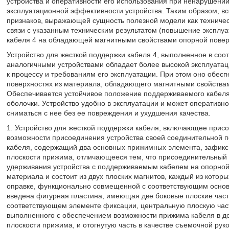
устройства и оперативности его использования при ненарушени
эксплуатационной эффективности устройства. Таким образом, в
признаков, выражающей сущность полезной модели как техничес
связи с указанным техническим результатом (повышение эксплу
кабеля 4 на обладающей магнитными свойствами опорной поверх
Устройство для жесткой поддержки кабеля 4, выполненное в соо
аналогичными устройствами обладает более высокой эксплуатац
к процессу и требованиям его эксплуатации. При этом оно обес
поверхностях из материала, обладающего магнитными свойствами
Обеспечивается устойчивое положение поддерживаемого кабеля 
оболочки. Устройство удобно в эксплуатации и может оперативно
сниматься с нее без ее повреждения и ухудшения качества.
1. Устройство для жесткой поддержки кабеля, включающее прис
возможности присоединения устройства своей соединительной п
кабеля, содержащий два основных прижимных элемента, зафикси
плоскости прижима, отличающееся тем, что присоединительный
удерживания устройства с поддерживаемым кабелем на опорной
материала и состоит из двух плоских магнитов, каждый из кото
оправке, функционально совмещенной с соответствующим основ
введена фигурная пластина, имеющая две боковые плоские части
соответствующем элементе фиксации, центральную плоскую част
выполненного с обеспечением возможности прижима кабеля в д
плоскости прижима, и отогнутую часть в качестве съемочной руко