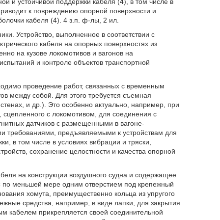
й и устойчивой поддержки кабеля (4), в том числе в
 приводит к повреждению опорной поверхности и
очки кабеля (4). 4 з.п. ф-лы, 2 ил.
ики. Устройство, выполненное в соответствии с
ктрического кабеля на опорных поверхностях из
но на кузове локомотивов и вагонов на
испытаний и контроле объектов транспортной
бходимо проведение работ, связанных с временным
тов между собой. Для этого требуется съемная
тенах, и др.). Это особенно актуально, например, при
, сцепленного с локомотивом, для соединения с
нитных датчиков с размещенными в вагоне-
и требованиями, предъявляемыми к устройствам для
и, в том числе в условиях вибрации и тряски,
стройств, сохранение целостности и качества опорной
абеля на конструкции воздушного судна и содержащее
с по меньшей мере одним отверстием под крепежный
нования хомута, преимущественно кольца из упругого
ежные средства, например, в виде лапки, для закрытия
ым кабелем прикрепляется своей соединительной