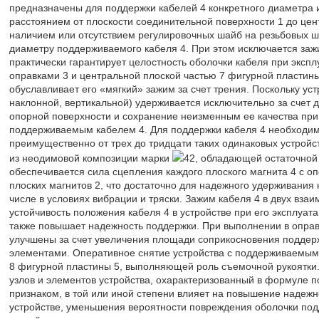
предназначены для поддержки кабелей 4 конкретного диаметра 
расстоянием от плоскости соединительной поверхности 1 до цен
наличием или отсутствием регулировочных шайб на резьбовых 
диаметру поддерживаемого кабеля 4. При этом исключается заж
практически гарантирует целостность оболочки кабеля при эксп
оправками 3 и центральной плоской частью 7 фигурной пластины
обуславливает его «мягкий» зажим за счет трения. Поскольку ус
наклонной, вертикальной) удерживается исключительно за счет 
опорной поверхности и сохранение неизменным ее качества при 
поддерживаемым кабелем 4. Для поддержки кабеля 4 необходимо
преимущественно от трех до тридцати таких одинаковых устройс
из неодимовой композиции марки
42, обладающей остаточной 
обеспечивается сила сцепления каждого плоского магнита 4 с оп
плоских магнитов 2, что достаточно для надежного удерживания
числе в условиях вибрации и тряски. Зажим кабеля 4 в двух вза
устойчивость положения кабеля 4 в устройстве при его эксплуата
также повышает надежность поддержки. При выполнении в оправк
улучшены за счет увеличения площади соприкосновения подде
элементами. Оперативное снятие устройства с поддерживаемым
8 фигурной пластины 5, выполняющей роль съемочной рукоятки.
узлов и элементов устройства, охарактеризованный в формуле
признаком, в той или иной степени влияет на повышение надежн
устройстве, уменьшения вероятности повреждения оболочки под