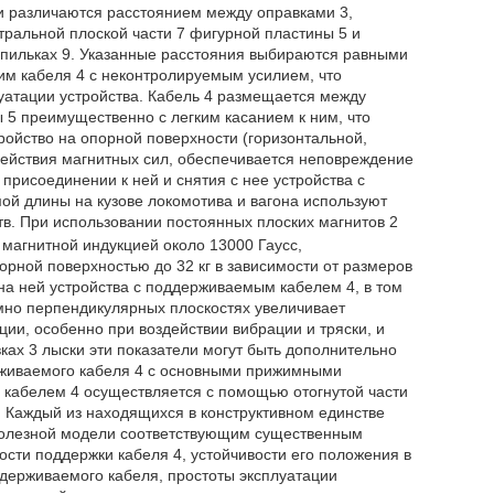
и различаются расстоянием между оправками 3,
тральной плоской части 7 фигурной пластины 5 и
шпильках 9. Указанные расстояния выбираются равными
им кабеля 4 с неконтролируемым усилием, что
луатации устройства. Кабель 4 размещается между
 5 преимущественно с легким касанием к ним, что
тройство на опорной поверхности (горизонтальной,
действия магнитных сил, обеспечивается неповреждение
присоединении к ней и снятия с нее устройства с
й длины на кузове локомотива и вагона используют
тв. При использовании постоянных плоских магнитов 2
магнитной индукцией около 13000 Гаусс,
орной поверхностью до 32 кг в зависимости от размеров
 на ней устройства с поддерживаемым кабелем 4, в том
имно перпендикулярных плоскостях увеличивает
ции, особенно при воздействии вибрации и тряски, и
ах 3 лыски эти показатели могут быть дополнительно
рживаемого кабеля 4 с основными прижимными
 кабелем 4 осуществляется с помощью отогнутой части
 Каждый из находящихся в конструктивном единстве
 полезной модели соответствующим существенным
ости поддержки кабеля 4, устойчивости его положения в
держиваемого кабеля, простоты эксплуатации