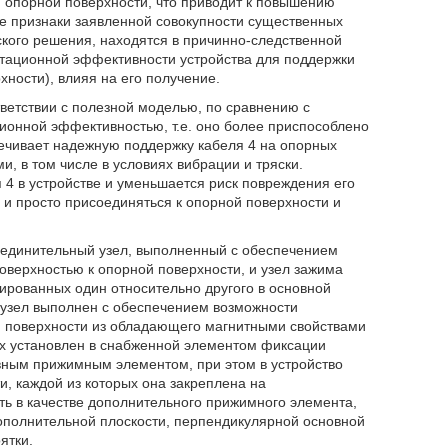
и опорной поверхности, что приводит к повышению
се признаки заявленной совокупности существенных
кого решения, находятся в причинно-следственной
атационной эффективности устройства для поддержки
ности), влияя на его получение.
тветствии с полезной моделью, по сравнению с
ионной эффективностью, т.е. оно более приспособлено
печивает надежную поддержку кабеля 4 на опорных
, в том числе в условиях вибрации и тряски.
4 в устройстве и уменьшается риск повреждения его
 и просто присоединяться к опорной поверхности и
оединительный узел, выполненный с обеспечением
оверхностью к опорной поверхности, и узел зажима
рованных один относительно другого в основной
 узел выполнен с обеспечением возможности
 поверхности из обладающего магнитными свойствами
рых установлен в снабженной элементом фиксации
ным прижимным элементом, при этом в устройство
, каждой из которых она закреплена на
ь в качестве дополнительного прижимного элемента,
ополнительной плоскости, перпендикулярной основной
ятки.