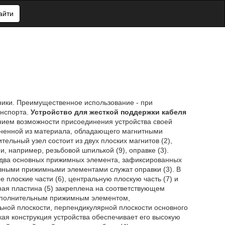
айти
ники. Преимущественное использование - при
анспорта.
Устройство для жесткой поддержки кабеля
нием возможности присоединения устройства своей
лненной из материала, обладающего магнитными
ельный узел состоит из двух плоских магнитов (2),
, например, резьбовой шпилькой (9), оправке (3).
й два основных прижимных элемента, зафиксированных
овными прижимными элементами служат оправки (3). В
 плоские части (6), центральную плоскую часть (7) и
рная пластина (5) закреплена на соответствующем
 дополнительным прижимным элементом,
ной плоскости, перпендикулярной плоскости основного
акая конструкция устройства обеспечивает его высокую