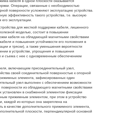
ажима кабеля в одной плоскости оказывается
ржки. Операции, связанные с необходимостью
рной поверхности усложняют эксплуатацию устройства.
ную эффективность такого устройства, т.е. высокую
 его эксплуатации.
стройства для жесткой поддержки кабеля, лишенного
 полезной моделью, состоит в повышении
ержки кабеля на обладающей магнитными свойствами
кабеля и повышения устойчивости его положения в
рации и тряски), а также уменьшения вероятности
ении в устройстве, упрощения и повышения
и и съема с нее с одновременным обеспечением
кабеля, включающем присоединительный узел,
йства своей соединительной поверхностью к опорной
 прижимных элемента, зафиксированных один
нительный узел выполнен с обеспечением возможности
 поверхности из обладающего магнитными свойствами
рых установлен в снабженной элементом фиксации
ным прижимным элементом, при этом в устройство
, каждой из которых она закреплена на
ь в качестве дополнительного прижимного элемента,
ополнительной плоскости, перпендикулярной основной