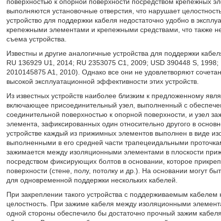
поверхностью к опорной поверхности посредством крепежных эл
выполняются установочные отверстия, что нарушает целостность
устройство для поддержки кабеля недостаточно удобно в эксплу
крепежными элементами и крепежными средствами, что также не
съема устройства.
Известны и другие аналогичные устройства для поддержки кабел
RU 136929 U1, 2014; RU 2353075 C1, 2009; USD 390448 S, 1998;
2010145875 A1, 2010). Однако все они не удовлетворяют сочета
высокой эксплуатационной эффективности этих устройств.
Из известных устройств наиболее близким к предложенному явля
включающее присоединительный узел, выполненный с обеспече
соединительной поверхностью к опорной поверхности, и узел з
элемента, зафиксированных один относительно другого в основн
устройстве каждый из прижимных элементов выполнен в виде и
выполненными в его средней части трапецеидальными проточка
зажимается между изоляционными элементами в плоскости при
посредством фиксирующих болтов в основании, которое прикреп
поверхности (стене, полу, потолку и др.). На основании могут 
для одновременной поддержки нескольких кабелей.
При закреплении такого устройства с поддерживаемым кабелем 
целостность. При зажиме кабеля между изоляционными элемента
одной стороны обеспечило бы достаточно прочный зажим кабеля