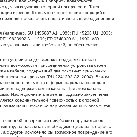
ементов, под которые в опорной поверхности
 отдельных участков опорной поверхности. Такое
атации из-за необходимости проведения операций с
 позволяет обеспечить оперативность присоединения и
я (например, SU 1495887 A1, 1989; RU 45206 U1, 2005;
 DE 19823992 A1, 1999; EP 0748020 A1, 1996; WO
нию указанных выше требований, не обеспечивая
ется устройство для жесткой поддержки кабеля,
нием возможности присоединения устройства своей
ажима кабеля, содержащий два основных прижимных
ой плоскости прижима (RU 2241292 C2, 2004). В этом
золяционного элемента в форме параллелепипеда с
ми под поддерживаемый кабель. При этом кабель
жима. Изоляционные элементы подвижно закреплены
ляется соединительной поверхностью к опорной
быть размещены несколько пар изоляционных элементов
на опорной поверхности неизбежно нарушается ее
ми трудно рассчитать необходимое усилие, которое с
, а с другой исключило бы возможное повреждение его