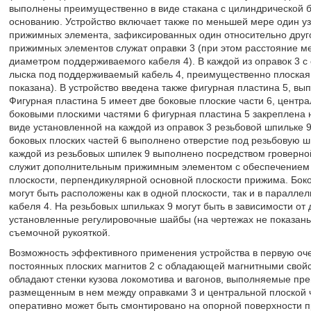
выполнены преимущественно в виде стакана с цилиндрической б
основанию. Устройство включает также по меньшей мере один у
прижимных элемента, зафиксированных один относительно друго
прижимных элементов служат оправки 3 (при этом расстояние ме
диаметром поддерживаемого кабеля 4). В каждой из оправок 3 с
лыска под поддерживаемый кабель 4, преимущественно плоская,
показана). В устройство введена также фигурная пластина 5, вы
Фигурная пластина 5 имеет две боковые плоские части 6, центра
боковыми плоскими частями 6 фигурная пластина 5 закреплена 
виде установленной на каждой из оправок 3 резьбовой шпильке 9
боковых плоских частей 6 выполнено отверстие под резьбовую ш
каждой из резьбовых шпилек 9 выполнено посредством гроверной
служит дополнительным прижимным элементом с обеспечением 
плоскости, перпендикулярной основной плоскости прижима. Боко
могут быть расположены как в одной плоскости, так и в паралле
кабеля 4. На резьбовых шпильках 9 могут быть в зависимости о
установленные регулировочные шайбы (на чертежах не показаны)
съемочной рукояткой.
Возможность эффективного применения устройства в первую оч
постоянных плоских магнитов 2 с обладающей магнитными свой
обладают стенки кузова локомотива и вагонов, выполняемые пре
размещенным в нем между оправками 3 и центральной плоской ч
оперативно может быть смонтировано на опорной поверхности пр