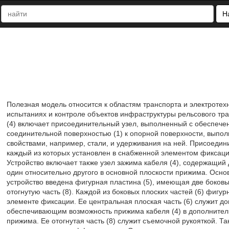
Н
Полезная модель относится к областям транспорта и электротех
испытаниях и контроле объектов инфраструктуры рельсового тр
(4) включает присоединительный узел, выполненный с обеспече
соединительной поверхностью (1) к опорной поверхности, выпо
свойствами, например, стали, и удерживания на ней. Присоединит
каждый из которых установлен в снабженной элементом фиксации
Устройство включает также узел зажима кабеля (4), содержащи
один относительно другого в основной плоскости прижима. Осн
устройство введена фигурная пластина (5), имеющая две боковые
отогнутую часть (8). Каждой из боковых плоских частей (6) фигу
элементе фиксации. Ее центральная плоская часть (6) служит
обеспечивающим возможность прижима кабеля (4) в дополнитель
прижима. Ее отогнутая часть (8) служит съемочной рукояткой. Т