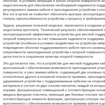
оболочки. В условиях вибрации и тряски опорной поверхности з
недостаточным для обеспечения необходимой надежности подде
регулируемого зажима кабеля и присоединения устройства к опо
Все это в целом не позволяет обеспечить высокую эксплуатацион
степень приспособленности устройства к процессу и требованиям
Задача, решаемая полезной моделью, заключается в создании у
недостатков прототипа. Технический результат, обеспечиваемой
эксплуатационной эффективности устройства для жесткой подд
опорной поверхности за счет повышения надежности поддержки 
устройстве (особенно в условиях воздействия на устройство виб
повреждения оболочки поддерживаемого кабеля при его размещ
оперативности присоединения устройства к опорной поверхност
целостности и сохранения качества опорной поверхности.
Это достигается тем, что в устройстве для жесткой поддержки 
выполненный с обеспечением возможности присоединения устро
поверхности, и узел зажима кабеля, содержащий два основных
относительно другого в основной плоскости прижима, присоеди
удерживания устройства с поддерживаемым кабелем на опорной
материала и состоит из двух плоских магнитов, каждый из кото
оправке, функционально совмещенной с соответствующим основ
введена фигурная пластина, имеющая две боковые плоские части
соответствующем элементе фиксации, центральную плоскую част
выполненного с обеспечением возможности прижима кабеля в д