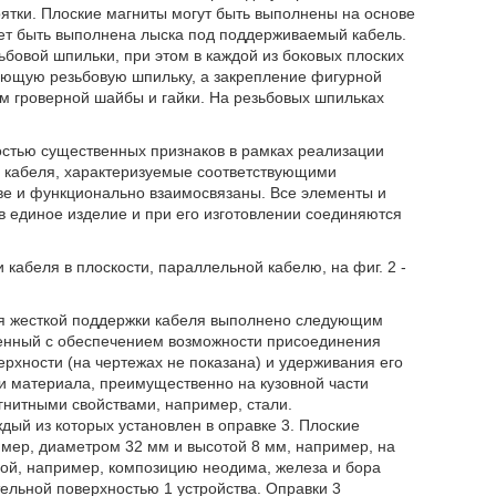
оятки. Плоские магниты могут быть выполнены на основе
жет быть выполнена лыска под поддерживаемый кабель.
бовой шпильки, при этом в каждой из боковых плоских
ующую резьбовую шпильку, а закрепление фигурной
м гроверной шайбы и гайки. На резьбовых шпильках
остью существенных признаков в рамках реализации
и кабеля, характеризуемые соответствующими
ве и функционально взаимосвязаны. Все элементы и
в единое изделие и при его изготовлении соединяются
и кабеля в плоскости, параллельной кабелю, на фиг. 2 -
ля жесткой поддержки кабеля выполнено следующим
ненный с обеспечением возможности присоединения
рхности (на чертежах не показана) и удерживания его
и материала, преимущественно на кузовной части
гнитными свойствами, например, стали.
ждый из которых установлен в оправке 3. Плоские
мер, диаметром 32 мм и высотой 8 мм, например, на
бой, например, композицию неодима, железа и бора
тельной поверхностью 1 устройства. Оправки 3