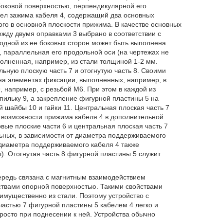
оковой поверхностью, перпендикулярной его
зел зажима кабеля 4, содержащий два основных
го в основной плоскости прижима. В качестве основных
жду двумя оправками 3 выбрано в соответствии с
 одной из ее боковых сторон может быть выполнена
 параллельная его продольной оси (на чертежах не
полненная, например, из стали толщиной 1-2 мм.
льную плоскую часть 7 и отогнутую часть 8. Своими
на элементах фиксации, выполненных, например, в
, например, с резьбой М6. При этом в каждой из
пильку 9, а закрепление фигурной пластины 5 на
 шайбы 10 и гайки 11. Центральная плоская часть 7
возможности прижима кабеля 4 в дополнительной
вые плоские части 6 и центральная плоская часть 7
льных, в зависимости от диаметра поддерживаемого
т диаметра поддерживаемого кабеля 4 также
. Отогнутая часть 8 фигурной пластины 5 служит
ередь связана с магнитным взаимодействием
ствами опорной поверхностью. Такими свойствами
имущественно из стали. Поэтому устройство с
астью 7 фигурной пластины 5 кабелем 4 легко и
осто при поднесении к ней. Устройства обычно