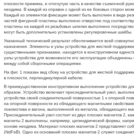
плоскости прижима, и отогнутую часть в качестве съемочной рук
неодима. В каждой из оправок с одной из ее боковых сторон мо
Каждый из элементов фиксации может быть выполнен в виде резь
частей фигурной пластины выполнено отверстие под соответств
пластины на каждой из резьбовых шпилек выполнено посредство
могут быть дополнительно установлены регулировочные шайбы.
Указанный технический результат обеспечивается всей совокупн
назначения. Элементы и узлы устройства для жесткой поддержк
существенными признаками, находятся в конструктивном единст
узлы устройства для возможности его эксплуатации объединены 
между собой сборочными операциями.
На фиг. 1 показан вид сбоку на устройство для жесткой поддержк
в плоскости, перпендикулярной кабелю.
В преимущественном конструктивном выполнении устройство д
образом. Устройство включает присоединительный узел, выпол
устройства своей соединительной поверхностью 1 к опорной пове
на опорной поверхности из обладающего магнитными свойствам
локомотива и вагона, выполненной из металла, обладающего ма
Присоединительный узел состоит из двух плоских магнитов 2, ка
магниты 2 выполнены, например, цилиндрической формы, напри
основе неодима. Материал плоских магнитов 2 представляет со
(NdFeB). Одно из оснований плоских магнитов 2 служит соедини