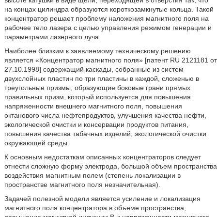
на концах цилиндра образуются короткозамкнутые кольца. Такой
концентратор решает проблему наложения магнитного поля на
рабочее тело лазера с целью управления режимом генерации и
параметрами лазерного луча.
Наиболее близким к заявляемому техническому решению
является «Концентратор магнитного поля» [патент RU 2121181 от
27.10.1998] содержащий каскады, собранные из систем
двухслойных пластин по три пластины в каждой, сложенью в
треугольные призмы, образующие боковые грани прямых
правильных призм, который используется для повышения
напряженности внешнего магнитного поля, повышения
октанового числа нефтепродуктов, улучшения качества нефти,
экологической очистки и консервации продуктов питания,
повышения качества табачных изделий, экологической очистки
окружающей среды.
К основным недостаткам описанных концентраторов следует
отнести сложную форму электрода, большой объем пространства
воздействия магнитным полем (степень локализации в
пространстве магнитного поля незначительная).
Задачей полезной модели является усиление и локализация
магнитного поля концентратора в объеме пространства,
повышение магнитной индукции B и напряженности магнитного