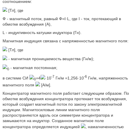
соотношением:
[Тл], где
Ф - магнитный поток, равный Ф=I·L, где I - ток, протекающий в
обмотке возбуждения (А),
L - индуктивность катушки индуктора (Гн).
Магнитная индукция связана с напряженностью магнитного поля:
[Тл], где
- магнитная проницаемость вещества (Гн/м);
- магнитная постоянная;
0
-7
-6
в системе СИ
=4
·10
Гн/м =1,256·10
Гн/м, напряженность
0
магнитного поля
[А/м].
Концентратор магнитного поля работает следующим образом. По
обмотке возбуждения концентратора протекает ток возбуждения,
который создает магнитный поток по закону электромагнитной
индукции. Магнитосиловые линии магнитного поля
распространяются вдоль оси симметрии концентратора и
замыкаются на индуктор. Созданное магнитное поле
концентратора определяется индукцией
, намагниченностью