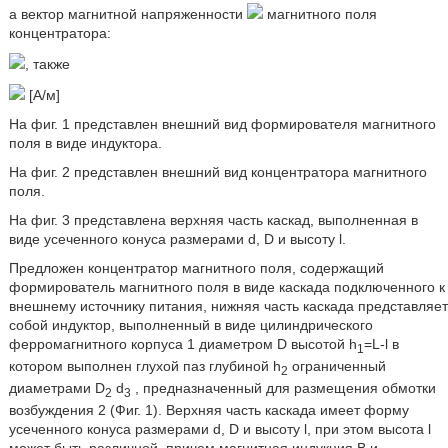
а вектор магнитной напряженности
магнитного поля
концентратора:
, также
[А/м]
На фиг. 1 представлен внешний вид формирователя магнитного
поля в виде индуктора.
На фиг. 2 представлен внешний вид концентратора магнитного
поля.
На фиг. 3 представлена верхняя часть каскад, выполненная в
виде усеченного конуса размерами d, D и высоту l.
Предложен концентратор магнитного поля, содержащий
формирователь магнитного поля в виде каскада подключенного к
внешнему источнику питания, нижняя часть каскада представляет
собой индуктор, выполненный в виде цилиндрического
ферромагнитного корпуса 1 диаметром D высотой h
=L-l в
1
котором выполнен глухой паз глубиной h
ограниченный
2
диаметрами D
d
, предназначенный для размещения обмотки
2
3
возбуждения 2 (Фиг. 1). Верхняя часть каскада имеет форму
усеченного конуса размерами d, D и высоту l, при этом высота l
может быть различной, причем магнитная индукция B и