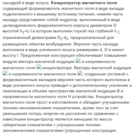
насадкой в виде конуса.
Концентратор магнитного поля
содержащий формирователь магнитного поля в виде каскада
подключенного к внешнему источнику питания, нижняя часть
каскада представляет собой индуктор, выполненный в виде
цилиндрического ферромагнитного корпуса диаметром D
высотой h
=L-l в котором выполнен глухой паз глубиной h
1
2
ограниченный диаметрами D
d
, предназначенный для
2
3
размещения обмотки возбуждения. Верхняя часть каскада
выполнена в виде усеченного конуса размерами d, D и имеет
высоту l. Предложенная конструкция обеспечивает повышение
модуля вектора магнитной индукции
и напряженности
магнитного поля
концентратора. Векторы магнитной индукции
и напряженности магнитного поля
, созданные системой с
ферромагнитным каскадом верхняя часть которого выполнена в
виде усеченного конуса приводит к дополнительному усилению и
локализации в объеме пространстве магнитной индукции B и
напряженности магнитного поля H устройства. Концентратор
магнитного поля прост в изготовлении и обладает улучшенными
технико-экономическими показателями, кроме того за счет
уменьшения потерь энергии на рассеяние по сравнению с
известными концентратор является меньшим по масса-
габаритным показателям с улучшенными технико-
экономическими показателями (упрощенная конструкция,