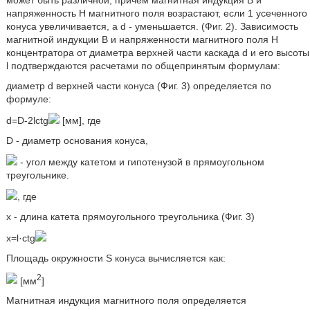
напряженность H магнитного поля возрастают, если 1 усеченного
конуса увеличивается, а d - уменьшается. (Фиг. 2). Зависимость
магнитной индукции B и напряженности магнитного поля H
концентратора от диаметра верхней части каскада d и его высоты
l подтверждаются расчетами по общепринятым формулам:
диаметр d верхней части конуса (Фиг. 3) определяется по
формуле:
d=D-2lctg
[мм], где
D - диаметр основания конуса,
- угол между катетом и гипотенузой в прямоугольном
треугольнике.
, где
x - длина катета прямоугольного треугольника (Фиг. 3)
x=l·ctg
Площадь окружности S конуса вычисляется как:
2
[мм
]
Магнитная индукция магнитного поля определяется