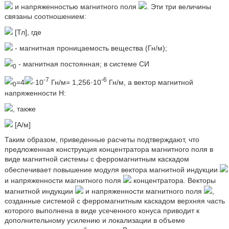
и напряженностью магнитного поля
. Эти три величины
связаны соотношением:
[Тл], где
- магнитная проницаемость вещества (Гн/м);
- магнитная постоянная; в системе СИ
0
-7
-6
=4
·10
Гн/м= 1,256·10
Гн/м, а вектор магнитной
0
напряженности Н:
, также
[А/м]
Таким образом, приведенные расчеты подтверждают, что
предложенная конструкция концентратора магнитного поля в
виде магнитной системы с ферромагнитным каскадом
обеспечивает повышение модуля вектора магнитной индукции
и напряженности магнитного поля
концентратора. Векторы
магнитной индукции
и напряженности магнитного поля
,
созданные системой с ферромагнитным каскадом верхняя часть
которого выполнена в виде усеченного конуса приводит к
дополнительному усилению и локализации в объеме