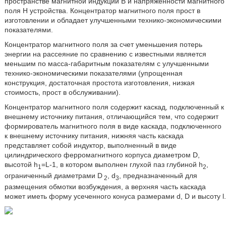
пространстве магнитной индукции В и напряженности магнитного
поля Н устройства. Концентратор магнитного поля прост в
изготовлении и обладает улучшенными технико-экономическими
показателями.
Концентратор магнитного поля за счет уменьшения потерь
энергии на рассеяние по сравнению с известными является
меньшим по масса-габаритным показателям с улучшенными
технико-экономическими показателями (упрощенная
конструкция, достаточная простота изготовления, низкая
стоимость, прост в обслуживании).
Концентратор магнитного поля содержит каскад, подключенный к
внешнему источнику питания, отличающийся тем, что содержит
формирователь магнитного поля в виде каскада, подключенного
к внешнему источнику питания, нижняя часть каскада
представляет собой индуктор, выполненный в виде
цилиндрического ферромагнитного корпуса диаметром D,
высотой h
=L-1, в котором выполнен глухой паз глубиной h
,
1
2
ограниченный диаметрами D
, d
, предназначенный для
2
3
размещения обмотки возбуждения, а верхняя часть каскада
может иметь форму усеченного конуса размерами d, D и высоту l.