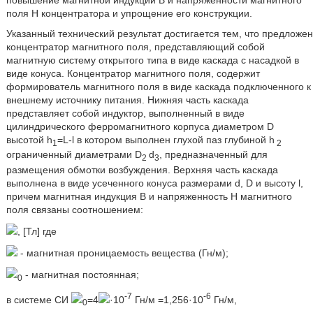
поля H концентратора и упрощение его конструкции.
Указанный технический результат достигается тем, что предложен
концентратор магнитного поля, представляющий собой
магнитную систему открытого типа в виде каскада с насадкой в
виде конуса. Концентратор магнитного поля, содержит
формирователь магнитного поля в виде каскада подключенного к
внешнему источнику питания. Нижняя часть каскада
представляет собой индуктор, выполненный в виде
цилиндрического ферромагнитного корпуса диаметром D
высотой h
=L-l в котором выполнен глухой паз глубиной h
1
2
ограниченный диаметрами D
d
, предназначенный для
2
3
размещения обмотки возбуждения. Верхняя часть каскада
выполнена в виде усеченного конуса размерами d, D и высоту l,
причем магнитная индукция B и напряженность H магнитного
поля связаны соотношением:
, [Тл] где
- магнитная проницаемость вещества (Гн/м);
- магнитная постоянная;
0
-7
-6
в системе СИ
=4
·10
Гн/м =1,256·10
Гн/м,
0