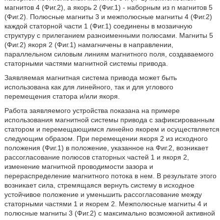
магнитов 4 (Фиг.2), а якорь 2 (Фиг.1) - наборным из n магнитов 5
(Фиг.2). Полюсные магниты 3 и межполюсные магниты 4 (Фиг.2)
каждой статорной части 1 (Фиг.1) соединены в мозаичную
структуру с прилеганием разноименными полюсами. Магниты 5
(Фиг.2) якоря 2 (Фиг.1) намагничены в направлении,
параллельном силовым линиям магнитного поля, создаваемого
статорными частями магнитной системы привода.
Заявляемая магнитная система привода может быть
использована как для линейного, так и для углового
перемещения статора и/или якоря.
Работа заявляемого устройства показана на примере
использования магнитной системы привода с зафиксированным
статором и перемещающимся линейно якорем и осуществляется
следующим образом. При перемещении якоря 2 из исходного
положения (Фиг.1) в положение, указанное на Фиг.2, возникает
рассогласование полюсов статорных частей 1 и якоря 2,
изменение магнитной проводимости зазора и
перераспределение магнитного потока в нем. В результате этого
возникает сила, стремящаяся вернуть систему в исходное
устойчивое положение и уменьшить рассогласование между
статорными частями 1 и якорем 2. Межполюсные магниты 4 и
полюсные магниты 3 (Фиг.2) с максимально возможной активной