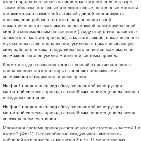
якоря параллелен силовым линиям магнитного поля в зазоре.
Таким образом, полюсные и межполюсные постоянные магниты
с максимально возможной активной длиной «организуют»
прохождение рабочего потока в направлении своей
намагниченности с максимально возможной намагничивающей
силой и минимальным рассеянием (ввиду отсутствия пассивных
элементов - магнитопроводов), а магниты якоря, намагниченные
в указанном выше направлении, усиливают намагничивающую
силу рабочего потока, следствием чего является максимально
возможное тяговое усилие магнитной системы привода.
Кроме того, для создания тяговых усилий в противоположных
направлениях статор и якорь выполняют подвижными с
возможностью взаимного перемещения.
На фиг.1 представлен вид сбоку заявляемой конструкции
магнитной системы привода с линейным перемещением якоря в
исходном состоянии.
На фиг.2 представлен вид сбоку заявляемой конструкции
магнитной системы привода с линейным перемещением якоря
во взведенном состоянии.
Магнитная система привода состоит из двух статорных частей 1 и
якоря 2 (Фиг.1). Целесообразно каждую часть выполнять
наборной из n полюсных магнитов 3 и (n+1) межполюсных