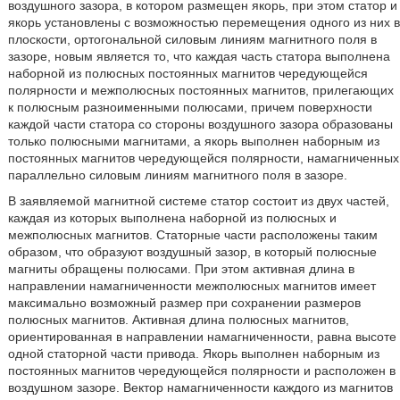
воздушного зазора, в котором размещен якорь, при этом статор и
якорь установлены с возможностью перемещения одного из них в
плоскости, ортогональной силовым линиям магнитного поля в
зазоре, новым является то, что каждая часть статора выполнена
наборной из полюсных постоянных магнитов чередующейся
полярности и межполюсных постоянных магнитов, прилегающих
к полюсным разноименными полюсами, причем поверхности
каждой части статора со стороны воздушного зазора образованы
только полюсными магнитами, а якорь выполнен наборным из
постоянных магнитов чередующейся полярности, намагниченных
параллельно силовым линиям магнитного поля в зазоре.
В заявляемой магнитной системе статор состоит из двух частей,
каждая из которых выполнена наборной из полюсных и
межполюсных магнитов. Статорные части расположены таким
образом, что образуют воздушный зазор, в который полюсные
магниты обращены полюсами. При этом активная длина в
направлении намагниченности межполюсных магнитов имеет
максимально возможный размер при сохранении размеров
полюсных магнитов. Активная длина полюсных магнитов,
ориентированная в направлении намагниченности, равна высоте
одной статорной части привода. Якорь выполнен наборным из
постоянных магнитов чередующейся полярности и расположен в
воздушном зазоре. Вектор намагниченности каждого из магнитов