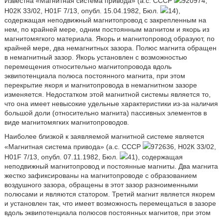
Известна «Магнитная система привода» (а.с. СССР
920974,
Н02К 33/02, H01F 7/13, опубл. 15.04.1982, Бюл.
14),
содержащая неподвижный магнитопровод с закрепленным на
нем, по крайней мере, одним постоянным магнитом и якорь из
магнитомягкого материала. Якорь и магнитопровод образуют, по
крайней мере, два немагнитных зазора. Полюс магнита обращен
в немагнитный зазор. Якорь установлен с возможностью
перемещения относительно магнитопровода вдоль
эквипотенциала полюса постоянного магнита, при этом
перекрытие якоря и магнитопровода в немагнитном зазоре
изменяется. Недостатком этой магнитной системы является то,
что она имеет невысокие удельные характеристики из-за наличия
большой доли (относительно магнита) пассивных элементов в
виде магнитомягких магнитопроводов.
Наиболее близкой к заявляемой магнитной системе является
«Магнитная система привода» (а.с. СССР
972636, Н02К 33/02,
H01F 7/13, опубл. 07.11.1982, Бюл.
41), содержащая
неподвижный магнитопровод и постоянные магниты. Два магнита
жестко зафиксированы на магнитопроводе с образованием
воздушного зазора, обращены в этот зазор разноименными
полюсами и являются статором. Третий магнит является якорем
и установлен так, что имеет возможность перемещаться в зазоре
вдоль эквипотенциала полюсов постоянных магнитов, при этом