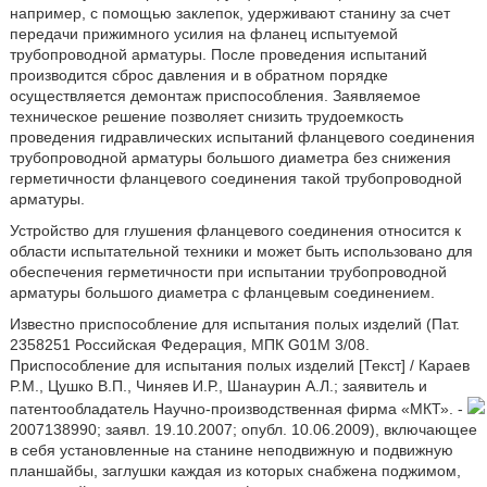
например, с помощью заклепок, удерживают станину за счет
передачи прижимного усилия на фланец испытуемой
трубопроводной арматуры. После проведения испытаний
производится сброс давления и в обратном порядке
осуществляется демонтаж приспособления. Заявляемое
техническое решение позволяет снизить трудоемкость
проведения гидравлических испытаний фланцевого соединения
трубопроводной арматуры большого диаметра без снижения
герметичности фланцевого соединения такой трубопроводной
арматуры.
Устройство для глушения фланцевого соединения относится к
области испытательной техники и может быть использовано для
обеспечения герметичности при испытании трубопроводной
арматуры большого диаметра с фланцевым соединением.
Известно приспособление для испытания полых изделий (Пат.
2358251 Российская Федерация, МПК G01M 3/08.
Приспособление для испытания полых изделий [Текст] / Караев
P.M., Цушко В.П., Чиняев И.Р., Шанаурин А.Л.; заявитель и
патентообладатель Научно-производственная фирма «МКТ». -
2007138990; заявл. 19.10.2007; опубл. 10.06.2009), включающее
в себя установленные на станине неподвижную и подвижную
планшайбы, заглушки каждая из которых снабжена поджимом,