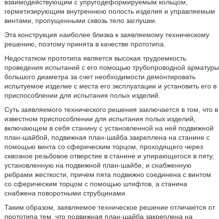
взаимодействующим с упругодеформируемым кольцом,
герметизирующим внутреннюю полость изделия и управляемым
винтами, пропущенными сквозь тело заглушки.
Эта конструкция наиболее близка к заявляемому техническому
решению, поэтому принята в качестве прототипа.
Недостатком прототипа является высокая трудоемкость
проведения испытаний с его помощью трубопроводной арматуры
большого диаметра за счет необходимости демонтировать
испытуемое изделие с места его эксплуатации и установить его в
приспособлении для испытания полых изделий.
Суть заявляемого технического решения заключается в том, что в
известном приспособлении для испытания полых изделий,
включающем в себя станину с установленной на ней подвижной
план-шайбой, подвижная план-шайба закреплена на станине с
помощью винта со сферическим торцом, проходящего через
сквозное резьбовое отверстие в станине и упирающегося в пяту,
установленную на подвижной план-шайбе, и снабженную
ребрами жесткости, причем пята подвижно соединена с винтом
со сферическим торцом с помощью штифтов, а станина
снабжена поворотными струбцинами.
Таким образом, заявляемое техническое решение отличается от
прототипа тем, что подвижная план-шайба закреплена на