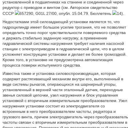
установленной в подшипниках на станине и соединенной через
редуктор с приводом и винтом (см. Авторское свидетельство
СССР
657290, G01L 27/00, опубл. 15.04.79. Бюллетень
14).
Недостатками этой силозадающей установки является то, что
гидроцилиндр имеет большое усилие трогания, что не позволяет
определить точно порог чувствительности поверяемого средства
и держать стабильно заданную нагрузку, а применение
гидравлической системы нагружения требует наличия насосной
станции с электроприводом в гидравлической цепи, что в целом
усложняет конструкцию установки и делает ее более громоздкой.
Кроме того, в установке не предусмотрена автоматизация
процесса поверки испытуемого средства.
Известна также и установка силовоспроизводящая, которая
содержит растягивающий механизм внутри его, выполненный в
виде системы рычагов, опирающихся на шарнирный упоры,
установленный в верхней части эталонный датчик, переходные
звенья силовой цепочки, узел нагружения и блок управления
установкой с вторичным измерительным преобразователем. Узел
нагружения установки состоит из электродвигателя со
встроенным в него преобразователем частоты, редуктора и
грузового винта, причем электродвигатель через преобразователь
частоты связан с вторичным измерительным преобразователем в
блоке управления. Поверяемый же весоизмерительный механизм