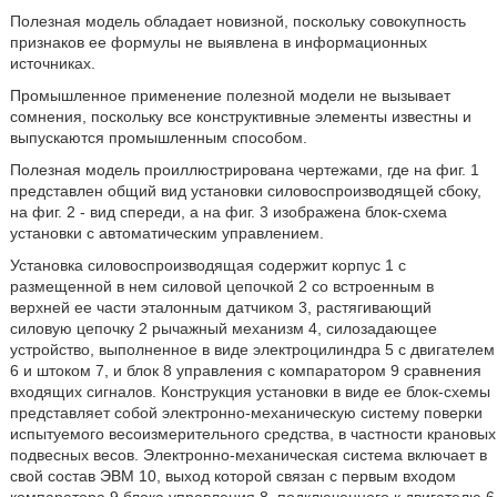
Полезная модель обладает новизной, поскольку совокупность
признаков ее формулы не выявлена в информационных
источниках.
Промышленное применение полезной модели не вызывает
сомнения, поскольку все конструктивные элементы известны и
выпускаются промышленным способом.
Полезная модель проиллюстрирована чертежами, где на фиг. 1
представлен общий вид установки силовоспроизводящей сбоку,
на фиг. 2 - вид спереди, а на фиг. 3 изображена блок-схема
установки с автоматическим управлением.
Установка силовоспроизводящая содержит корпус 1 с
размещенной в нем силовой цепочкой 2 со встроенным в
верхней ее части эталонным датчиком 3, растягивающий
силовую цепочку 2 рычажный механизм 4, силозадающее
устройство, выполненное в виде электроцилиндра 5 с двигателем
6 и штоком 7, и блок 8 управления с компаратором 9 сравнения
входящих сигналов. Конструкция установки в виде ее блок-схемы
представляет собой электронно-механическую систему поверки
испытуемого весоизмерительного средства, в частности крановых
подвесных весов. Электронно-механическая система включает в
свой состав ЭВМ 10, выход которой связан с первым входом