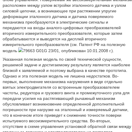
расположен между узлом встройки эталонного датчика и узлом
силовой цепочки, а возникающее при растяжении упругие
деформации эталонного датчика и датчика поверяемого
механизма преобразуются в электрические сигналы и
передаются на входы аналого-цифровых преобразователей
вторичного измерительного преобразователя, которые затем
обрабатываются и выводятся на дисплей вторичного
измерительного преобразователя (см. Патент РФ на полезную
модель
79663 G01G 23/01, опубликован 10.01.2008 г.).
Указанная полезная модель по своей технической сущности,
решаемой задаче и достигаемому результату является наиболее
близкой к заявляемой и поэтому выбрана в качестве прототипа.
Однако и эта полезная модель не лишена недостатков. Во-
первых, выполнение механизма нагружения в виде отдельно
взятых электродвигателя со встроенным преобразователем
частоты, редуктора и грузового винта и промежуточного узла для
передачи усилия на растягивающий рычажный механизм
обусловливает возникновение определенной дополнительной
погрешности при нагрузке на эталонный и измеряемый датчики,
что в конечном итоге приведет к снижению точности поверки
испытуемого весоизмерительного средства. Во-вторых,
отсутствие в схеме управления установкой обратной связи между