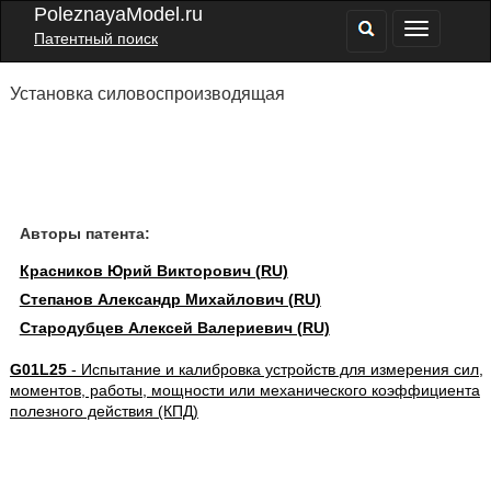
PoleznayaModel.ru
Патентный поиск
Установка силовоспроизводящая
Авторы патента:
Красников Юрий Викторович (RU)
Степанов Александр Михайлович (RU)
Стародубцев Алексей Валериевич (RU)
G01L25
- Испытание и калибровка устройств для измерения сил,
моментов, работы, мощности или механического коэффициента
полезного действия (КПД)