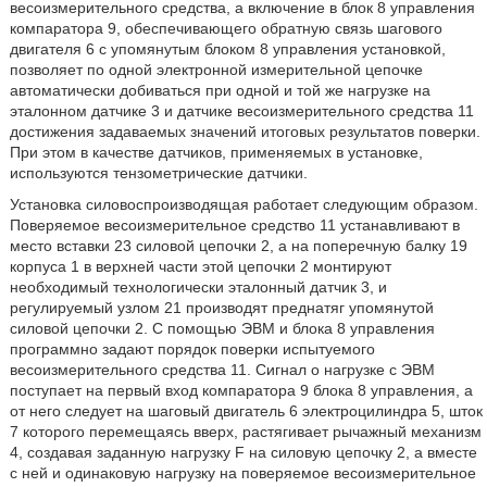
весоизмерительного средства, а включение в блок 8 управления
компаратора 9, обеспечивающего обратную связь шагового
двигателя 6 с упомянутым блоком 8 управления установкой,
позволяет по одной электронной измерительной цепочке
автоматически добиваться при одной и той же нагрузке на
эталонном датчике 3 и датчике весоизмерительного средства 11
достижения задаваемых значений итоговых результатов поверки.
При этом в качестве датчиков, применяемых в установке,
используются тензометрические датчики.
Установка силовоспроизводящая работает следующим образом.
Поверяемое весоизмерительное средство 11 устанавливают в
место вставки 23 силовой цепочки 2, а на поперечную балку 19
корпуса 1 в верхней части этой цепочки 2 монтируют
необходимый технологически эталонный датчик 3, и
регулируемый узлом 21 производят преднатяг упомянутой
силовой цепочки 2. С помощью ЭВМ и блока 8 управления
программно задают порядок поверки испытуемого
весоизмерительного средства 11. Сигнал о нагрузке с ЭВМ
поступает на первый вход компаратора 9 блока 8 управления, а
от него следует на шаговый двигатель 6 электроцилиндра 5, шток
7 которого перемещаясь вверх, растягивает рычажный механизм
4, создавая заданную нагрузку F на силовую цепочку 2, а вместе
с ней и одинаковую нагрузку на поверяемое весоизмерительное