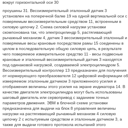
вокруг горизонтальной оси 30
проушины 31. Весоизмерительный эталонный датчик 3
установлен на поперечной балке 19 на одной вертикальной оси с
поверяемым весоизмерительным средством 11, встроенным в
силовую цепочку 2. Схема силовой нагрузки установки
скомпонована так, что электроцилиндр 5, растягивающий
рычажный механизм 4, датчик 3 весоизмерительный эталонный и
поверяемые весы крановые посредством рамы 15 соединены в
целом в последовательную общую силовую цепь, в результате
чего поверяемое измерительное средство 11 - весы подвесные
крановые и эталонный весоизмерительный датчик 3 находятся
под одинаковой нагрузкой, создаваемой электроцилиндром 5.
Весоизмерительный контроллер 13 предназначен для получения
от нормирующего преобразователя 12 цифровой информации об
измеряемом эталонным датчиком 3 приложенного усилия и
отображения величины этого усилия на экране индикатора 14. В
качестве двигателя электроцилиндра могут быть использованы
шаговый двигатель или сервопривод с заданием точных
параметров движения. ЭВМ в блочной схеме установки
предназначена для выдачи на блок 8 управления величины
нагрузки на растягивающий рычажный механизм 4 силовую
цепочку 2 с испытуемым средством и эталонным датчиком 3, а
также для выдачи готового протокола испытаний этого