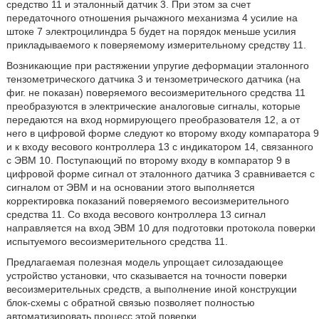
средство 11 и эталонный датчик 3. При этом за счет
передаточного отношения рычажного механизма 4 усилие на
штоке 7 электроцилиндра 5 будет на порядок меньше усилия
прикладываемого к поверяемому измерительному средству 11.
Возникающие при растяжении упругие деформации эталонного
тензометрического датчика 3 и тензометрического датчика (на
фиг. не показан) поверяемого весоизмерительного средства 11
преобразуются в электрические аналоговые сигналы, которые
передаются на вход нормирующего преобразователя 12, а от
него в цифровой форме следуют ко второму входу компаратора 9
и к входу весового контроллера 13 с индикатором 14, связанного
с ЭВМ 10. Поступающий по второму входу в компаратор 9 в
цифровой форме сигнал от эталонного датчика 3 сравнивается с
сигналом от ЭВМ и на основании этого выполняется
корректировка показаний поверяемого весоизмерительного
средства 11. Со входа весового контроллера 13 сигнал
направляется на вход ЭВМ 10 для подготовки протокола поверки
испытуемого весоизмерительного средства 11.
Предлагаемая полезная модель упрощает силозадающее
устройство установки, что сказывается на точности поверки
весоизмерительных средств, а выполнение иной конструкции
блок-схемы с обратной связью позволяет полностью
автоматизировать процесс этой поверки.