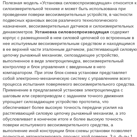
Полезная модель «Установка силовоспроизводящая» относится к
силоизмерительной технике и может быть использована при
проведении поверки весоизмерительных устройств, в частности
подвесных крановых весов различного технологического
назначения, весоизмерительных датчиков и силоизмерительных
динамометров.
Установка силовоспроизводящая
содержит
корпус с размещенной в нем силовой цепочкой со встроенным в
нее испытуемым весоизмерительным средством и находящимся
в ее верхней части эталонным датчиком, растягивающий силовую
цепочку рычажный механизм, силозадающее устройство,
выполненное в виде электроцилиндра, весоизмерительный
контроллер и блок управления с введенным в него
компаратором. При этом блок-схема установки представляет
собой электронно-механическую систему с управлением всего
процесса испытания поверяемого весоизмерительного средства.
Применение в предлагаемой установке электроцилиндра с
шаговым или сервоприводом с заданием точного движения
упрощает силозадающее устройство прототипа, что
обеспечивает более высокую точность передачи усилия на
растягивающий силовую цепочку рычажный механизм, а это
обусловливает в конечном итоге и более высокую точность
поверки испытуемого весоизмерительного средства, а
выполнение иной конструкции блок-схемы установки позволяет
полностью автоматизировать процесс этой поверки. З.п. ф-лы 1,