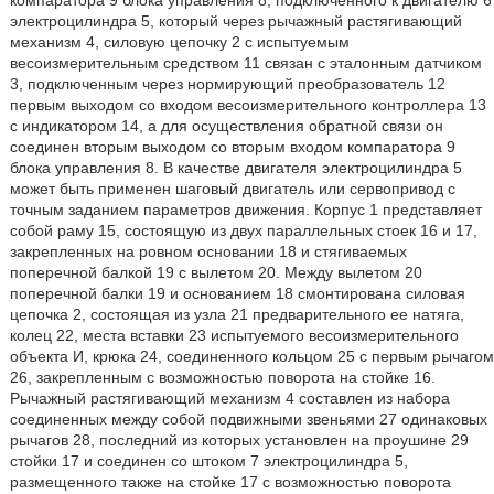
компаратора 9 блока управления 8, подключенного к двигателю 6
электроцилиндра 5, который через рычажный растягивающий
механизм 4, силовую цепочку 2 с испытуемым
весоизмерительным средством 11 связан с эталонным датчиком
3, подключенным через нормирующий преобразователь 12
первым выходом со входом весоизмерительного контроллера 13
с индикатором 14, а для осуществления обратной связи он
соединен вторым выходом со вторым входом компаратора 9
блока управления 8. В качестве двигателя электроцилиндра 5
может быть применен шаговый двигатель или сервопривод с
точным заданием параметров движения. Корпус 1 представляет
собой раму 15, состоящую из двух параллельных стоек 16 и 17,
закрепленных на ровном основании 18 и стягиваемых
поперечной балкой 19 с вылетом 20. Между вылетом 20
поперечной балки 19 и основанием 18 смонтирована силовая
цепочка 2, состоящая из узла 21 предварительного ее натяга,
колец 22, места вставки 23 испытуемого весоизмерительного
объекта И, крюка 24, соединенного кольцом 25 с первым рычагом
26, закрепленным с возможностью поворота на стойке 16.
Рычажный растягивающий механизм 4 составлен из набора
соединенных между собой подвижными звеньями 27 одинаковых
рычагов 28, последний из которых установлен на проушине 29
стойки 17 и соединен со штоком 7 электроцилиндра 5,
размещенного также на стойке 17 с возможностью поворота