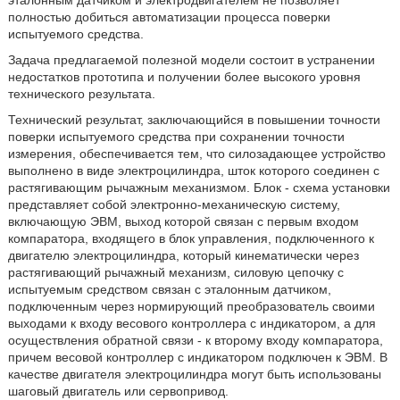
эталонным датчиком и электродвигателем не позволяет
полностью добиться автоматизации процесса поверки
испытуемого средства.
Задача предлагаемой полезной модели состоит в устранении
недостатков прототипа и получении более высокого уровня
технического результата.
Технический результат, заключающийся в повышении точности
поверки испытуемого средства при сохранении точности
измерения, обеспечивается тем, что силозадающее устройство
выполнено в виде электроцилиндра, шток которого соединен с
растягивающим рычажным механизмом. Блок - схема установки
представляет собой электронно-механическую систему,
включающую ЭВМ, выход которой связан с первым входом
компаратора, входящего в блок управления, подключенного к
двигателю электроцилиндра, который кинематически через
растягивающий рычажный механизм, силовую цепочку с
испытуемым средством связан с эталонным датчиком,
подключенным через нормирующий преобразователь своими
выходами к входу весового контроллера с индикатором, а для
осуществления обратной связи - к второму входу компаратора,
причем весовой контроллер с индикатором подключен к ЭВМ. В
качестве двигателя электроцилиндра могут быть использованы
шаговый двигатель или сервопривод.