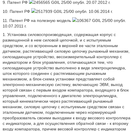
9. Патент РФ
2456565 G0IL 25/00 опубл. 20.07.2012 г.
10. Патент РФ
2517939 G0IL 25/00 опубл. 10.06.2014 г.
11. Патент РФ на полезную модель
106367 G0IL 25/00 опубл.
10.07.2011 г.
1. Установка силовоспроизводящая, содержащая корпус с
размещенной в нем силовой цепочкой, и с испытуемым
средством, и со встроенным в верхней ее части эталонным
датчиком, растягивающий силовую цепочку рычажный механизм,
силозадающее устройство, весоизмерительный контроллер с
индикатором и блок управления, отличающаяся тем, что
силозадающее устройство выполнено в виде электроцилиндра,
шток которого соединен с растягивающим рычажным
механизмом, а блок-схема установки представляет собой
электронно-механическую систему, включающую ЭВМ, выход
которой связан с первым входом компаратора, входящего в блок
управления, подключенного к двигателю электроцилиндра,
который кинематически через растягивающий рычажный
механизм, силовую цепочку с испытуемым средством связан с
эталонным датчиком, подключенным через нормирующий
преобразователь своими выходами к входу весового контроллера
с индикатором, а для осуществления обратной связи - к второму
входу компаратора, причем весовой контроллер с индикатором