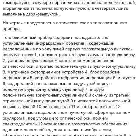
температуры, в окуляре первая линза выполнена положительной,
вторая линза выполнена вогнуто-выпуклой, а четвертая линза
выполнена двояковыпуклой.
На чертеже представлена оптическая схема тепловизионного
прибора.
Тепловизионный прибор содержит последовательно
установленные инфракрасный объектив I, содержащий
расположенные по ходу лучей первую положительную выпукло-
вогнутую линзу 1, вторую отрицательную выпукло-вогнутую линзу
2, установленную с возможностью перемещения вдоль
оптической оси, и третью положительную выпукло-вогнутую линзу
3, матричное фотоприемное устройство 4, блок обработки
информации 5, устройство отображения информации 6, и окуляр
II, содержащий расположенные по ходу лучей первую
положительную вогнуто-выпуклую линзу 7, вторую
положительную вогнуто-выпуклую линзу 8 и склейку из третьей
отрицательной выпукло-вогнутой 9 и четвертой положительной
двояковыпуклой 10 линз, зеркало 11 и спектроделитель 12,
установленные в параллельном пучке лучей, сформированном
окуляром II, под углом к его оптической оси, причем
спектроделитель 12 установлен с возможностью обеспечения
одновременного наблюдения теплового изображения,
сформированного инфракрасным объективом I и окуляром II, и