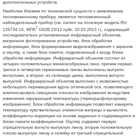
дополнительных устройств.
Наиболее близким по технической сущности к заявляемому
тепловизионному прибору, является тепловизионный
наблюдательный прибор (см. патент на полезную модель RU
7
125734 U1, МПК
G02B 23/12 публ. 10.03.2013 г.), содержащий
последовательно установленные инфракрасный объектив,
матричное фотоприемное устройство, блок обработки
информации, блок формирования видеоизображения с экраном
и окуляр, а также блок памяти, подключенный к входу блока
обработки информации. Инфракрасный объектив состоит из
четырех положительных менискообразных линз, причем первая,
третья и четвертая германиевые линзы выполнены выпукло-
вогнутыми, а вторая, из селенида цинка, выполнена вогнуто-
выпуклой. Инфракрасный объектив выполнен с возможностью
небольшого перемещения вдоль оптической оси, позволяющего
компенсировать смещение плоскости изображения вследствие
изменения окружающей температуры (терморасфокусировку
изображения). Блок обработки информации позволяет измерять
температуру чувствительных элементов матрицы и вычислять
коэффициенты коррекции на основе заданных и содержащихся в
блоке памяти коэффициентов. Окуляр содержит первую
отрицательную вогнуто-выпуклую линзу, вторую положительную
плоско-выпуклую линзу и склейку из третьей отрицательной