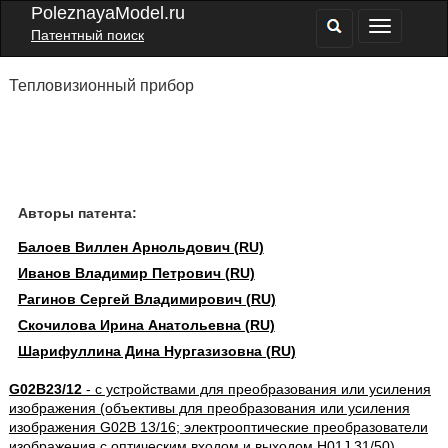
PoleznayaModel.ru
Патентный поиск
Тепловизионный прибор
Авторы патента:
Балоев Виллен Арнольдович (RU)
Иванов Владимир Петрович (RU)
Рагинов Сергей Владимирович (RU)
Скочилова Ирина Анатольевна (RU)
Шарифуллина Дина Нургазизовна (RU)
G02B23/12
- с устройствами для преобразования или усиления
изображения (объективы для преобразования или усиления
изображения G02B 13/16; электрооптические преобразователи
изображения с оптическим входом и выходом H01J 31/50)