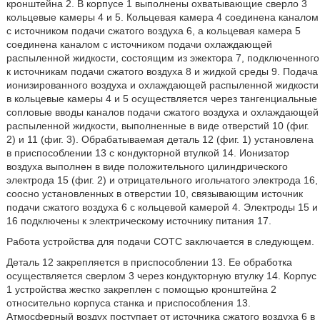
кронштейна 2. В корпусе 1 выполнены охватывающие сверло 3
кольцевые камеры 4 и 5. Кольцевая камера 4 соединена каналом
с источником подачи сжатого воздуха 6, а кольцевая камера 5
соединена каналом с источником подачи охлаждающей
распыленной жидкости, состоящим из эжектора 7, подключенного
к источникам подачи сжатого воздуха 8 и жидкой среды 9. Подача
ионизированного воздуха и охлаждающей распыленной жидкости
в кольцевые камеры 4 и 5 осуществляется через тангенциальные
сопловые вводы каналов подачи сжатого воздуха и охлаждающей
распыленной жидкости, выполненные в виде отверстий 10 (фиг.
2) и 11 (фиг. 3). Обрабатываемая деталь 12 (фиг. 1) установлена
в приспособлении 13 с кондукторной втулкой 14. Ионизатор
воздуха выполнен в виде положительного цилиндрического
электрода 15 (фиг. 2) и отрицательного игольчатого электрода 16,
соосно установленных в отверстии 10, связывающим источник
подачи сжатого воздуха 6 с кольцевой камерой 4. Электроды 15 и
16 подключены к электрическому источнику питания 17.
Работа устройства для подачи СОТС заключается в следующем.
Деталь 12 закрепляется в приспособлении 13. Ее обработка
осуществляется сверлом 3 через кондукторную втулку 14. Корпус
1 устройства жестко закреплен с помощью кронштейна 2
относительно корпуса станка и приспособления 13.
Атмосферный воздух поступает от источника сжатого воздуха 6 в