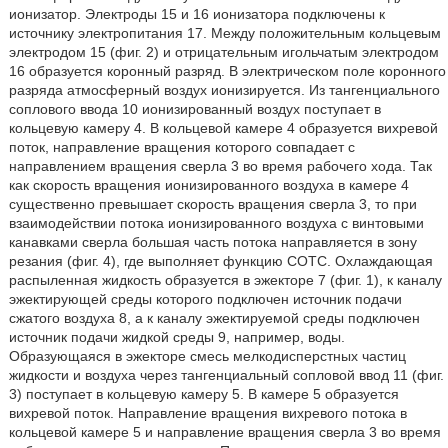
ионизатор. Электроды 15 и 16 ионизатора подключены к
источнику электропитания 17. Между положительным кольцевым
электродом 15 (фиг. 2) и отрицательным игольчатым электродом
16 образуется коронный разряд. В электрическом поле коронного
разряда атмосферный воздух ионизируется. Из тангенциального
соплового ввода 10 ионизированный воздух поступает в
кольцевую камеру 4. В кольцевой камере 4 образуется вихревой
поток, направление вращения которого совпадает с
направлением вращения сверла 3 во время рабочего хода. Так
как скорость вращения ионизированного воздуха в камере 4
существенно превышает скорость вращения сверла 3, то при
взаимодействии потока ионизированного воздуха с винтовыми
канавками сверла большая часть потока направляется в зону
резания (фиг. 4), где выполняет функцию СОТС. Охлаждающая
распыленная жидкость образуется в эжекторе 7 (фиг. 1), к каналу
эжектирующей среды которого подключен источник подачи
сжатого воздуха 8, а к каналу эжектируемой среды подключен
источник подачи жидкой среды 9, например, воды.
Образующаяся в эжекторе смесь мелкодисперстных частиц
жидкости и воздуха через тангенциальный сопловой ввод 11 (фиг.
3) поступает в кольцевую камеру 5. В камере 5 образуется
вихревой поток. Направление вращения вихревого потока в
кольцевой камере 5 и направление вращения сверла 3 во время