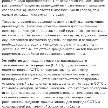
рабочего хода противополжны. При этом основная часть потока
распыленной жидкости, взаимодействуя с винтовыми канавками
сверла (фиг. 4), направляется к хвостовой части сверла, тем
самым охлаждая инструмент и стружку.
Такое конструктивное решение позволяет добиться следующих
преимуществ. Во-первых, обеспечивается дополнительное
охлаждение инструмента распыленной жидкостью, что повышает
его стойкость. Это важно особенно в том случае, когда сверление
осуществляется достаточно длительное время, и возникает
необходимость отводить излишнее тепло от инструмента и
детали. Во-вторых, отсутствие вращающихся частей повышает
надежность устройства по сравнению с прототипом.
Устройство для подачи смазочно-охлаждающего
технологического средства
(СОТС), содержащее корпус,
источник подачи СОТС, кольцевую камеру, ионизатор,
выполненный в виде соосно установленных положительного
цилиндрического и отрицательного игольчатого электродов и
установленный в канале, связывающем источник подачи СОТС с
кольцевой камерой, отличающееся тем, что в корпусе со стороны
шпинделя станка выполнена дополнительная кольцевая камера,
связанная каналом с источником подачи охлаждающей
распыленной жидкости, причем каналы для подвода СОТС и
охлаждающей распыленной жидкости снабжены