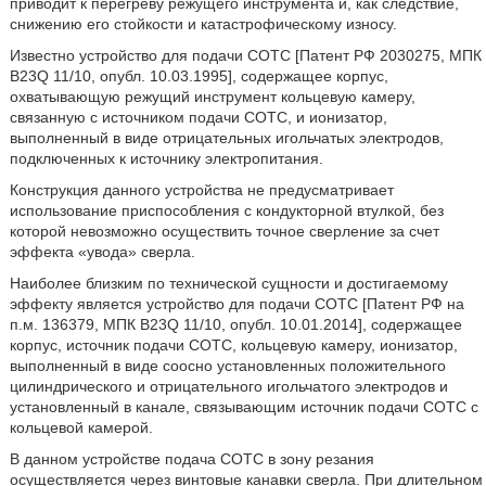
приводит к перегреву режущего инструмента и, как следствие,
снижению его стойкости и катастрофическому износу.
Известно устройство для подачи СОТС [Патент РФ 2030275, МПК
B23Q 11/10, опубл. 10.03.1995], содержащее корпус,
охватывающую режущий инструмент кольцевую камеру,
связанную с источником подачи СОТС, и ионизатор,
выполненный в виде отрицательных игольчатых электродов,
подключенных к источнику электропитания.
Конструкция данного устройства не предусматривает
использование приспособления с кондукторной втулкой, без
которой невозможно осуществить точное сверление за счет
эффекта «увода» сверла.
Наиболее близким по технической сущности и достигаемому
эффекту является устройство для подачи СОТС [Патент РФ на
п.м. 136379, МПК B23Q 11/10, опубл. 10.01.2014], содержащее
корпус, источник подачи СОТС, кольцевую камеру, ионизатор,
выполненный в виде соосно установленных положительного
цилиндрического и отрицательного игольчатого электродов и
установленный в канале, связывающим источник подачи СОТС с
кольцевой камерой.
В данном устройстве подача СОТС в зону резания
осуществляется через винтовые канавки сверла. При длительном