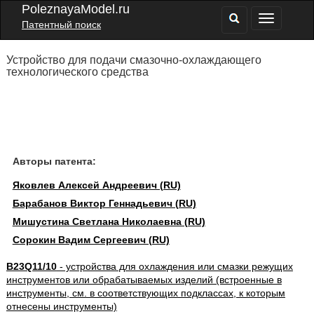
PoleznayaModel.ru
Патентный поиск
Устройство для подачи смазочно-охлаждающего
технологического средства
Авторы патента:
Яковлев Алексей Андреевич (RU)
Барабанов Виктор Геннадьевич (RU)
Мишустина Светлана Николаевна (RU)
Сорокин Вадим Сергеевич (RU)
B23Q11/10
- устройства для охлаждения или смазки режущих
инструментов или обрабатываемых изделий (встроенные в
инструменты, см. в соответствующих подклассах, к которым
отнесены инструменты)