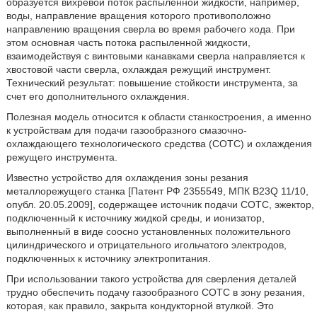
образуется вихревой поток распыленной жидкости, например,
воды, направление вращения которого противоположно
направлению вращения сверла во время рабочего хода. При
этом основная часть потока распыленной жидкости,
взаимодействуя с винтовыми канавками сверла направляется к
хвостовой части сверла, охлаждая режущий инструмент.
Технический результат: повышение стойкости инструмента, за
счет его дополнительного охлаждения.
Полезная модель относится к области станкостроения, а именно
к устройствам для подачи газообразного смазочно-
охлаждающего технологического средства (СОТС) и охлаждения
режущего инструмента.
Известно устройство для охлаждения зоны резания
металлорежущего станка [Патент РФ 2355549, МПК B23Q 11/10,
опубл. 20.05.2009], содержащее источник подачи СОТС, эжектор,
подключенный к источнику жидкой среды, и ионизатор,
выполненный в виде соосно установленных положительного
цилиндрического и отрицательного игольчатого электродов,
подключенных к источнику электропитания.
При использовании такого устройства для сверления деталей
трудно обеспечить подачу газообразного СОТС в зону резания,
которая, как правило, закрыта кондукторной втулкой. Это