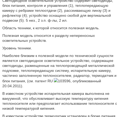
Светодиодное осветительное устройство содержит светодиоды,
блок питания, контроля и управления (1), теплопередающую
камеру с ребрами теплоотдачи (2), рассеивающую линзу (3) и
рефлектор (4); устройство оснащено скобой для вертикальной
подвески (5). 5 нез., 2 з.п. ф-лы, 2 ил.
Область техники, к которой относится полезная модель.
Полезная модель относится к разделу непереносных
осветительных устройств.
Уровень техники.
Наиболее близким к полезной модели по технической сущности
является светодиодное осветительное устройство, содержащее
светодиоды, размещенные на теплопроводящей металлической
подложке, теплопередающую систему, испарительную камеру,
частично заполненную теплоносителем, радиатор, термодатчик и
блок питания, (см. патент RU
103596, опубликованный
20.04.2011).
В известном устройстве испарительная камера выполнена не
вакуумной, что обусловливает высокую температуру кипения
теплоносителя или предполагает использование теплоносителя с
низкой температурой кипения.
В известном устройстве термодатчик установлен в блоке питания,