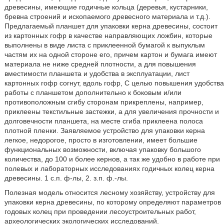
древесины, имеющие годичные кольца (деревья, кустарники,
бревна строений и ископаемого древесного материала и т.д.).
Предлагаемый планшет для упаковки керна древесины, состоит
из картонных гофр в качестве направляющих ложбин, которые
выполнены в виде листа с приклеенной бумагой к выпуклым
частям их на одной стороне его, причем картон и бумага имеют
материала не ниже средней плотности, а для повышения
вместимости планшета и удобства в эксплуатации, лист
картонных гофр согнут, вдоль гофр, С целью повышения удобства
работы с планшетом дополнительно к боковым и/или
противоположным сгибу сторонам прикреплены, например,
приклеены текстильные застежки, а для увеличения прочности и
долговечности планшета, на месте сгиба приклеена полоса
плотной пленки. Заявляемое устройство для упаковки керна
легкое, недорогое, просто в изготовлении, имеет большие
функциональных возможности, включая упаковку большого
количества, до 100 и более кернов, а так же удобно в работе при
полевых и лабораторных исследованиях годичных колец керна
древесины. 1 с.п. ф-лы, 2. з.п. ф.-лы.
Полезная модель относится лесному хозяйству, устройству для
упаковки керна древесины, по которому определяют параметров
годовых колец при проведении лесоустроительных работ,
археологических экологических исследований.