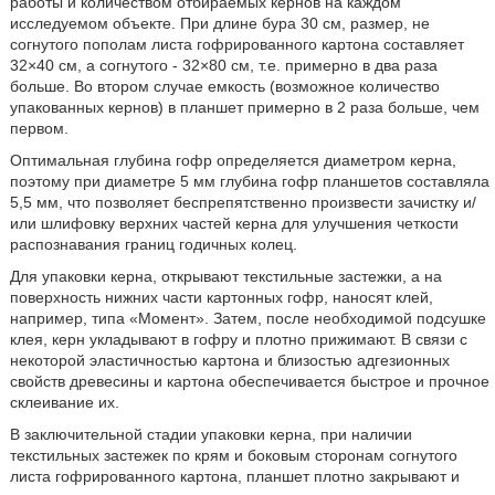
работы и количеством отбираемых кернов на каждом
исследуемом объекте. При длине бура 30 см, размер, не
согнутого пополам листа гофрированного картона составляет
32×40 см, а согнутого - 32×80 см, т.е. примерно в два раза
больше. Во втором случае емкость (возможное количество
упакованных кернов) в планшет примерно в 2 раза больше, чем
первом.
Оптимальная глубина гофр определяется диаметром керна,
поэтому при диаметре 5 мм глубина гофр планшетов составляла
5,5 мм, что позволяет беспрепятственно произвести зачистку и/
или шлифовку верхних частей керна для улучшения четкости
распознавания границ годичных колец.
Для упаковки керна, открывают текстильные застежки, а на
поверхность нижних части картонных гофр, наносят клей,
например, типа «Момент». Затем, после необходимой подсушке
клея, керн укладывают в гофру и плотно прижимают. В связи с
некоторой эластичностью картона и близостью адгезионных
свойств древесины и картона обеспечивается быстрое и прочное
склеивание их.
В заключительной стадии упаковки керна, при наличии
текстильных застежек по крям и боковым сторонам согнутого
листа гофрированного картона, планшет плотно закрывают и