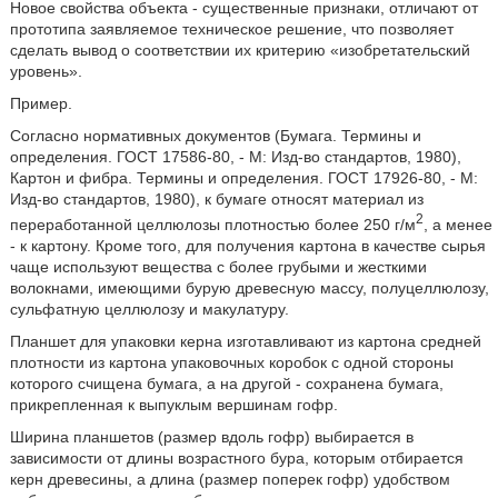
Новое свойства объекта - существенные признаки, отличают от
прототипа заявляемое техническое решение, что позволяет
сделать вывод о соответствии их критерию «изобретательский
уровень».
Пример.
Согласно нормативных документов (Бумага. Термины и
определения. ГОСТ 17586-80, - М: Изд-во стандартов, 1980),
Картон и фибра. Термины и определения. ГОСТ 17926-80, - М:
Изд-во стандартов, 1980), к бумаге относят материал из
2
переработанной целлюлозы плотностью более 250 г/м
, а менее
- к картону. Кроме того, для получения картона в качестве сырья
чаще используют вещества с более грубыми и жесткими
волокнами, имеющими бурую древесную массу, полуцеллюлозу,
сульфатную целлюлозу и макулатуру.
Планшет для упаковки керна изготавливают из картона средней
плотности из картона упаковочных коробок с одной стороны
которого счищена бумага, а на другой - сохранена бумага,
прикрепленная к выпуклым вершинам гофр.
Ширина планшетов (размер вдоль гофр) выбирается в
зависимости от длины возрастного бура, которым отбирается
керн древесины, а длина (размер поперек гофр) удобством