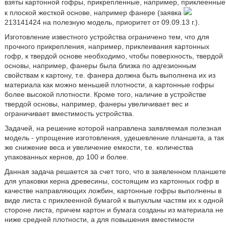
взяты картонной гофры, прикрепленные, например, приклеенные
к плоской жесткой основе, например фанере (заявка
213141424 на полезную модель, приоритет от 09.09.13 г.).
Изготовление известного устройства ограничено тем, что для
прочного прикрепления, например, приклеивания картонных
гофр, к твердой основе необходимо, чтобы поверхность, твердой
основы, например, фанеры была близка по адгезионным
свойствам к картону, т.е. фанера должна быть выполнена их из
материала как можно меньшей плотности, а картонные гофры
более высокой плотности. Кроме того, наличие в устройстве
твердой основы, например, фанеры увеличивает вес и
ограничивает вместимость устройства.
Задачей, на решение которой направлена заявляемая полезная
модель - упрощение изготовления, удешевление планшета, а так
же снижение веса и увеличение емкости, т.е. количества
упакованных кернов, до 100 и более.
Данная задача решается за счет того, что в заявленном планшете
для упаковки керна древесины, состоящим из картонных гофр в
качестве направляющих ложбин, картонные гофры выполнены в
виде листа с приклеенной бумагой к выпуклым частям их к одной
стороне листа, причем картон и бумага созданы из материала не
ниже средней плотности, а для повышения вместимости