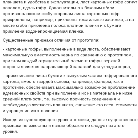
планшета и удобства в эксплуатации, лист картонных гофр согнут
пополам, вдоль гофр. Дополнительно к боковым и/или
противоположным сгибу сторонам листа картонных гофр
прикреплены, например, приклеены текстильные застежки, а на
месте сгиба приклеена полоса плотной пленки и к бумаге
приклеена водонепроницаемая пленка.
Существенные признаки отличия от прототипа:
- картонные гофры, выполненные в виде листа, обеспечивают
максимальную вместимость керна по сравнению с прототипом,
при этом каждый отрицательный элемент гофры верхней
стороны является направляющей канавкой для укладки керна,
- приклеивание листа бумаги к выпуклым частям гофрированного
картона, вместо твердой основы, например, фанеры, как в
прототипе, обеспечивает, максимально возможное приближение
адгезионных свойств при выполнении их из материала не ниже
средней плотности, т.е. высокую прочность соединения и
необходимую жесткость планшета, снижение его веса, стоимости
и упрощение изготовления.
Исходя из существующего уровня техники, данные существенные
признаки не известны и явным образом не следует из этого
уровня.