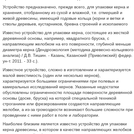
Устройство предназначено, прежде всего, для упаковки керна и
хранения, отобранному из сухой и влажной, т.е. отмершей и
живой древесины, имеющий годовые кольца (корни и ветки и
стволы деревьев, кустарников, бревна строений и ископаемого
Известно устройство для упаковки керна, состоящее из жесткой
деревянной основы, например, квадратного бруска, с
направляющим желобком на его поверхности, глубиной меньше
диаметра керна (Дендроэкология (методика древесно-кольцевого
анализа) / Д.В. Тишин. - Казань; Казанский (Приволжский) федер.
ун-т. 2011. - 33 с.).
Известное устройство, сложно в изготовлении и характеризуется
малой вместимость (один или несколько кернов),
характеризуется большими ограничениями при полевых и
камеральных исследований кернов. Указанные недостатки
обусловлены ограниченностю площади поверхности деревянной
основы (доске, бруска) на которой специальной техникой
строганием или фрезерованием создаются направляющие
желобки, а из-за громоздкости возникают большие сложности при
проведении с ними работ в поле и лаборатории.
Наиболее близким является известно устройство для упаковки
керна древесины, в котором в качестве направляющих желобков