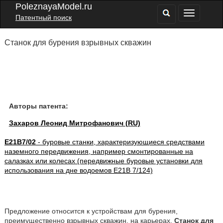
PoleznayaModel.ru
Патентный поиск
Станок для бурения взрывных скважин
Авторы патента:
Захаров Леонид Митрофанович (RU)
E21B7/02
- буровые станки, характеризующиеся средствами
наземного передвижения, например смонтированные на
салазках или колесах (передвижные буровые установки для
использования на дне водоемов E21B 7/124)
Предложение относится к устройствам для бурения,
преимущественно взрывных скважин, на карьерах.
Станок для