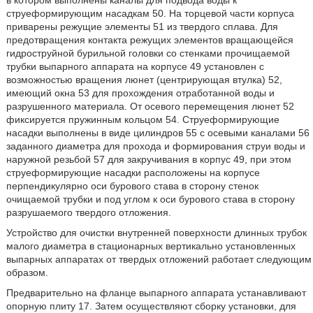
в котором выполнены каналы для подвода воды к
струеформирующим насадкам 50. На торцевой части корпуса
приварены режущие элементы 51 из твердого сплава. Для
предотвращения контакта режущих элементов вращающейся
гидроструйной бурильной головки со стенками прочищаемой
трубки выпарного аппарата на корпусе 49 установлен с
возможностью вращения люнет (центрирующая втулка) 52,
имеющий окна 53 для прохождения отработанной воды и
разрушенного материала. От осевого перемещения люнет 52
фиксируется пружинным кольцом 54. Струеформирующие
насадки выполнены в виде цилиндров 55 с осевыми каналами 56
заданного диаметра для прохода и формирования струи воды и
наружной резьбой 57 для закручивания в корпус 49, при этом
струеформирующие насадки расположены на корпусе
перпендикулярно оси бурового става в сторону стенок
очищаемой трубки и под углом к оси бурового става в сторону
разрушаемого твердого отложения.
Устройство для очистки внутренней поверхности длинных трубок
малого диаметра в стационарных вертикально установленных
выпарных аппаратах от твердых отложений работает следующим
образом.
Предварительно на фланце выпарного аппарата устанавливают
опорную плиту 17. Затем осуществляют сборку установки, для