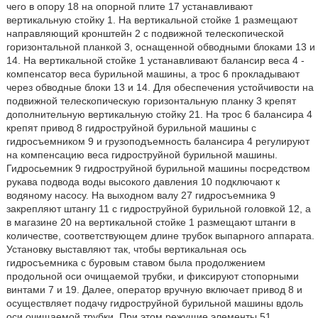
чего в опору 18 на опорной плите 17 устанавливают
вертикальную стойку 1. На вертикальной стойке 1 размещают
направляющий кронштейн 2 с подвижной телескопической
горизонтальной планкой 3, оснащенной обводными блоками 13 и
14. На вертикальной стойке 1 устанавливают балансир веса 4 -
компенсатор веса бурильной машины, а трос 6 прокладывают
через обводные блоки 13 и 14. Для обеспечения устойчивости на
подвижной телескопическую горизонтальную планку 3 крепят
дополнительную вертикальную стойку 21. На трос 6 балансира 4
крепят привод 8 гидроструйной бурильной машины с
гидросъемником 9 и грузоподъемность балансира 4 регулируют
на компенсацию веса гидроструйной бурильной машины.
Гидросьемник 9 гидроструйной бурильной машины посредством
рукава подвода воды высокого давления 10 подключают к
водяному насосу. На выходном валу 27 гидросъемника 9
закрепляют штангу 11 с гидроструйной бурильной головкой 12, а
в магазине 20 на вертикальной стойке 1 размещают штанги в
количестве, соответствующем длине трубок выпарного аппарата.
Установку выставляют так, чтобы вертикальная ось
гидросъемника с буровым ставом была продолжением
продольной оси очищаемой трубки, и фиксируют стопорными
винтами 7 и 19. Далее, оператор вручную включает привод 8 и
осуществляет подачу гидроструйной бурильной машины вдоль
оси очищаемой трубки. При этом режущие элементы 51