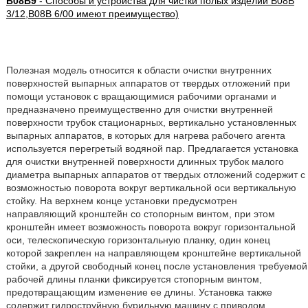
B08B9
- Способы и устройства для чистки полых изделий B08B
3/12,B08B 6/00 имеют преимущество)
Полезная модель относится к области очистки внутренних
поверхностей выпарных аппаратов от твердых отложений при
помощи установок с вращающимися рабочими органами и
предназначено преимущественно для очистки внутренней
поверхности трубок стационарных, вертикально установленных
выпарных аппаратов, в которых для нагрева рабочего агента
используется перегретый водяной пар. Предлагается установка
для очистки внутренней поверхности длинных трубок малого
диаметра выпарных аппаратов от твердых отложений содержит с
возможностью поворота вокруг вертикальной оси вертикальную
стойку. На верхнем конце установки предусмотрен
направляющий кронштейн со стопорным винтом, при этом
кронштейн имеет возможность поворота вокруг горизонтальной
оси, телескопическую горизонтальную планку, один конец
которой закреплен на направляющем кронштейне вертикальной
стойки, а другой свободный конец после установления требуемой
рабочей длины планки фиксируется стопорным винтом,
предотвращающим изменение ее длины. Установка также
содержит гидроструйную бурильную машину с приводом,