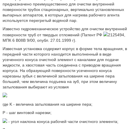
предназначено преимущественно для очистки внутренней
поверхности трубок стационарных, вертикально установленных
выпарных аппаратов, в которых для нагрева рабочего агента
используется перегретый водяной пар.
Известно гидромеханическое устройство для очистки внутренней
поверхности труб от твердых отложений (Патент РФ
2125494,
МПК 6 B08B 9/00, опубл. 27.01.1999 г).
Известная установка содержит корпус в форме тела вращения, в
передней части которого находится выполненный в виде
усеченного конуса очистной элемент с каналами для подачи
жидкости, а хвостовая часть соединена с приводом вращения
корпуса. На образующей поверхности усеченного конуса
нарезаны зубья с величиной затылования на ширине пера
большей, чем величина подъема на зуб, при этом величину
затылования выбирают из условия
где K - величина затылования на ширине пера;
P - шаг винтовой нарезки;
- угол наклона конуса рабочей части очистного элемента;