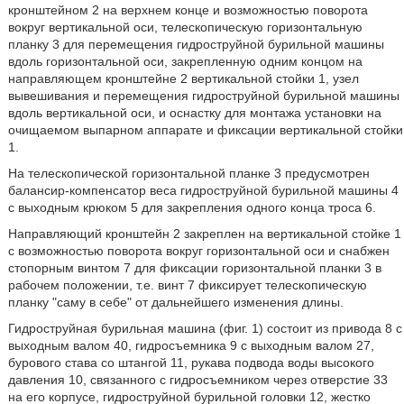
кронштейном 2 на верхнем конце и возможностью поворота
вокруг вертикальной оси, телескопическую горизонтальную
планку 3 для перемещения гидроструйной бурильной машины
вдоль горизонтальной оси, закрепленную одним концом на
направляющем кронштейне 2 вертикальной стойки 1, узел
вывешивания и перемещения гидроструйной бурильной машины
вдоль вертикальной оси, и оснастку для монтажа установки на
очищаемом выпарном аппарате и фиксации вертикальной стойки
1.
На телескопической горизонтальной планке 3 предусмотрен
балансир-компенсатор веса гидроструйной бурильной машины 4
с выходным крюком 5 для закрепления одного конца троса 6.
Направляющий кронштейн 2 закреплен на вертикальной стойке 1
с возможностью поворота вокруг горизонтальной оси и снабжен
стопорным винтом 7 для фиксации горизонтальной планки 3 в
рабочем положении, т.е. винт 7 фиксирует телескопическую
планку "саму в себе" от дальнейшего изменения длины.
Гидроструйная бурильная машина (фиг. 1) состоит из привода 8 с
выходным валом 40, гидросъемника 9 с выходным валом 27,
бурового става со штангой 11, рукава подвода воды высокого
давления 10, связанного с гидросъемником через отверстие 33
на его корпусе, гидроструйной бурильной головки 12, жестко