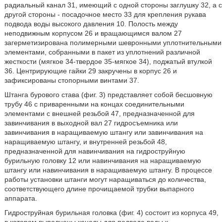
радиальный канал 31, имеющий с одной стороны заглушку 32, а с
другой стороны - посадочное место 33 для крепления рукава
подвода воды высокого давления 10. Полость между
неподвижным корпусом 26 и вращающимся валом 27
загерметизирована полимерными шевронными уплотнительными
элементами, собранными в пакет из уплотнений различной
жесткости (мягкое 34-твердое 35-мягкое 34), поджатый втулкой
36. Центрирующие гайки 29 закручены в корпус 26 и
зафиксированы стопорными винтами 37.
Штанга бурового става (фиг. 3) представляет собой бесшовную
трубу 46 с приваренными на концах соединительными
элементами с внешней резьбой 47, предназначенной для
завинчивания в выходной вал 27 гидросъемника или
завинчивания в наращиваемую штангу или завинчивания на
наращиваемую штангу, и внутренней резьбой 48,
предназначенной для навинчивания на гидроструйную
бурильную головку 12 или навинчивания на наращиваемую
штангу или навинчивания в наращиваемую штангу. В процессе
работы установки штанги могут наращиваться до количества,
соответствующего длине прочищаемой трубки выпарного
аппарата.
Гидроструйная бурильная головка (фиг. 4) состоит из корпуса 49,