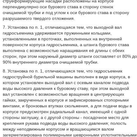
струеформирующие насадки расположены на корпусе
перпендикулярно оси бурового става в сторону стенок
очищаемой трубки и под углом к оси бурового става в сторону
разрушаемого твердого отложения.
7. Установка по п. 1, отличающаяся тем, что выходной вал
гидросъемника удерживается пружинными кольцами,
установленными в проточках, выполненных на внутренней
поверхности корпуса гидросъемника, а штанга бурового става
выполнена с возможностью наращивания её длины с обеих
сторон, при этом наружный диаметр штанги составляет от 80% до
90% внутреннего диаметра очищаемой трубки.
8. Установка по п. 1, отличающаяся тем, что гидросъемник
гидроструйной бурильной машины выполнен в виде корпуса, в
котором установлен выходной вал с осевым каналом подвода
воды высокого давления к буровому ставу, при этом выходной
вал установлен с возможностью вращения в центрирующих
гайках, закрученных в корпусе и зафиксированых стопорными
винтами, и бронзовых втулках скольжения, а для подачи воды в
корпусе предусмотрен радиальный канал, имеющий с одной
стороны заглушку, а с другой стороны - посадочное место для
крепления рукава подвода воды высокого давления; полость
между неподвижным корпусом и вращающимся валом
загерметизирована полимерными шевронными уплотнительными