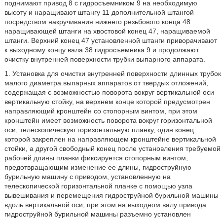
поднимают привод 8 с гидросъемником 9 на необходимую
высоту и наращивают штангу 11 дополнительной штангой
посредством накручивания нижнего резьбового конца 48
наращивающей штанги на хвостовой конец 47, наращиваемой
штанги. Верхний конец 47 установленной штанги приворачивают
к выходному концу вала 38 гидросъемника 9 и продолжают
очистку внутренней поверхности трубки выпарного аппарата.
1. Установка для очистки внутренней поверхности длинных трубок
малого диаметра выпарных аппаратов от твердых отложений,
содержащая с возможностью поворота вокруг вертикальной оси
вертикальную стойку, на верхнем конце которой предусмотрен
направляющий кронштейн со стопорным винтом, при этом
кронштейн имеет возможность поворота вокруг горизонтальной
оси, телескопическую горизонтальную планку, один конец
которой закреплен на направляющем кронштейне вертикальной
стойки, а другой свободный конец после установления требуемой
рабочей длины планки фиксируется стопорным винтом,
предотвращающим изменение ее длины, гидроструйную
бурильную машину с приводом, установленную на
телескопической горизонтальной планке с помощью узла
вывешивания и перемещения гидроструйной бурильной машины
вдоль вертикальной оси, при этом на выходном валу привода
гидроструйной бурильной машины разъемно установлен