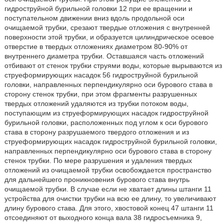
гидроструйной бурильной головки 12 при ее вращении и
поступательном движении вниз вдоль продольной оси
очищаемой трубки, срезают твердые отложения с внутренней
поверхности этой трубки, и образуется цилиндрическое осевое
отверстие в твердых отложениях диаметром 80-90% от
внутреннего диаметра трубки. Оставшаяся часть отложений
отбивают от стенок трубки струями воды, которые вырываются из
струеформирующих насадок 56 гидроструйной бурильной
головки, направленных перпендикулярно оси бурового става в
сторону стенок трубки, при этом фрагменты разрушенных
твердых отложений удаляются из трубки потоком воды,
поступающим из струеформирующих насадок гидроструйной
бурильной головки, расположенных под углом к оси бурового
става в сторону разрушаемого твердого отложения и из
струеформирующих насадок гидроструйной бурильной головки,
направленных перпендикулярно оси бурового става в сторону
стенок трубки. По мере разрушения и удаления твердых
отложений из очищаемой трубки освобождается пространство
для дальнейшего проникновения бурового става внутрь
очищаемой трубки. В случае если не хватает длины штанги 11
устройства для очистки трубки на всю ее длину, то увеличивают
длину бурового става. Для этого, хвостовой конец 47 штанги 11
отсоединяют от выходного конца вала 38 гидросъемника 9,