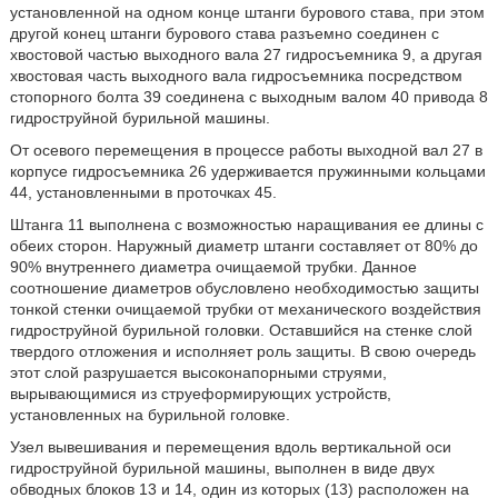
установленной на одном конце штанги бурового става, при этом
другой конец штанги бурового става разъемно соединен с
хвостовой частью выходного вала 27 гидросъемника 9, а другая
хвостовая часть выходного вала гидросъемника посредством
стопорного болта 39 соединена с выходным валом 40 привода 8
гидроструйной бурильной машины.
От осевого перемещения в процессе работы выходной вал 27 в
корпусе гидросъемника 26 удерживается пружинными кольцами
44, установленными в проточках 45.
Штанга 11 выполнена с возможностью наращивания ее длины с
обеих сторон. Наружный диаметр штанги составляет от 80% до
90% внутреннего диаметра очищаемой трубки. Данное
соотношение диаметров обусловлено необходимостью защиты
тонкой стенки очищаемой трубки от механического воздействия
гидроструйной бурильной головки. Оставшийся на стенке слой
твердого отложения и исполняет роль защиты. В свою очередь
этот слой разрушается высоконапорными струями,
вырывающимися из струеформирующих устройств,
установленных на бурильной головке.
Узел вывешивания и перемещения вдоль вертикальной оси
гидроструйной бурильной машины, выполнен в виде двух
обводных блоков 13 и 14, один из которых (13) расположен на