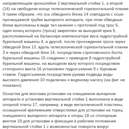
направляющем кронштейне 2 вертикальной стойки 1, а второй
(14) на свободном конце телескопической горизонтальной планки
3 таким образом, что ось обводного блока 14 совпадала с осью
прочищаемой трубки выпарного аппарата, при этом обводные
блоки выполнены в виде тел качения с проточкой под трос 6,
один конец которого (троса) закреплен за выходной крюк 5,
расположенный на балансире-компенсаторе веса гидроструйной
бурильной машины 4, а другой, после прохождения троса через
обводной блок 13, вдоль телескопической горизонтальной планки
3 и через обводной блок 14, посредством строповочного болта
бурильной машины 15 соединен с приводом 8 гидроструйной
бурильной машины, на выходном валу которого посредством
стопорного винта 16 установлен гидросъемник 9 с буровым
ставом. Гидросъемник посредством рукава подвода воды
высокого давления 10 подключен к водяному насосу (на фиг. не
показано).
Оснастка для монтажа установки на очищаемом выпарном
аппарате и установки вертикальной стойки 1 выполнена в виде
опорной плиты 17, например, в виде металлической пластины,
оснащенной крепежными отверстиями для установки на торец
очищаемого выпарного аппарата и опоры 18 со стопорным
винтом 19 для установки и фиксации в рабочем положении
вертикальной стойки 1 с возможностью поворота вокруг