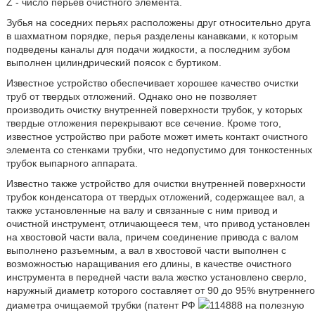
Z - число перьев очистного элемента.
Зубья на соседних перьях расположены друг относительно друга
в шахматном порядке, перья разделены канавками, к которым
подведены каналы для подачи жидкости, а последним зубом
выполнен цилиндрический поясок с буртиком.
Известное устройство обеспечивает хорошее качество очистки
труб от твердых отложений. Однако оно не позволяет
производить очистку внутренней поверхности трубок, у которых
твердые отложения перекрывают все сечение. Кроме того,
известное устройство при работе может иметь контакт очистного
элемента со стенками трубки, что недопустимо для тонкостенных
трубок выпарного аппарата.
Известно также устройство для очистки внутренней поверхности
трубок конденсатора от твердых отложений, содержащее вал, а
также установленные на валу и связанные с ним привод и
очистной инструмент, отличающееся тем, что привод установлен
на хвостовой части вала, причем соединение привода с валом
выполнено разъемным, а вал в хвостовой части выполнен с
возможностью наращивания его длины, в качестве очистного
инструмента в передней части вала жестко установлено сверло,
наружный диаметр которого составляет от 90 до 95% внутреннего
диаметра очищаемой трубки (патент РФ
114888 на полезную