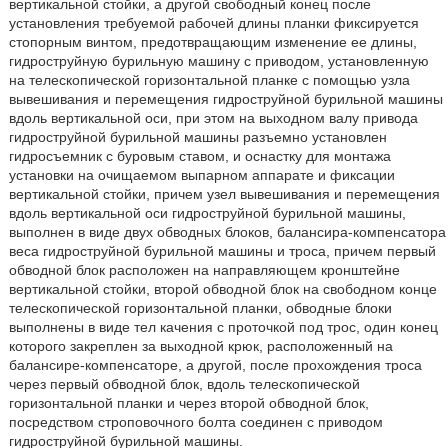
вертикальной стойки, а другой свободный конец после
установления требуемой рабочей длины планки фиксируется
стопорным винтом, предотвращающим изменение ее длины,
гидроструйную бурильную машину с приводом, установленную
на телескопической горизонтальной планке с помощью узла
вывешивания и перемещения гидроструйной бурильной машины
вдоль вертикальной оси, при этом на выходном валу привода
гидроструйной бурильной машины разъемно установлен
гидросъемник с буровым ставом, и оснастку для монтажа
установки на очищаемом выпарном аппарате и фиксации
вертикальной стойки, причем узел вывешивания и перемещения
вдоль вертикальной оси гидроструйной бурильной машины,
выполнен в виде двух обводных блоков, балансира-компенсатора
веса гидроструйной бурильной машины и троса, причем первый
обводной блок расположен на направляющем кронштейне
вертикальной стойки, второй обводной блок на свободном конце
телескопической горизонтальной планки, обводные блоки
выполнены в виде тел качения с проточкой под трос, один конец
которого закреплен за выходной крюк, расположенный на
балансире-компенсаторе, а другой, после прохождения троса
через первый обводной блок, вдоль телескопической
горизонтальной планки и через второй обводной блок,
посредством строповочного болта соединен с приводом
гидроструйной бурильной машины.