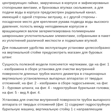
центрирующих гайках, закрученных в корпусе и зафиксированых
стопорными винтами, и бронзовых втулках скольжения, а для
подачи воды в корпусе предусмотрен радиальный канал,
имеющий с одной стороны заглушку, а с другой стороны -
посадочное место для крепления рукава подвода воды высокого
давления; полость между неподвижным корпусом и
вращающимся валом загерметизирована полимерными
шевронными уплотнительными элементами, собранными в пакет
из уплотнений различной жесткости и поджатыми втулкой.
Для повышения удобства эксплуатации установки целесообразно
на вертикальной стойке предусмотреть магазин для буровых
штанг.
Сущность полезной модели поясняется чертежами, где на фиг. 1
- изображена в сборе установка для очистки внутренней
поверхности длинных трубок малого диаметра в стационарных
вертикально установленных выпарных аппаратах от твердых
отложений; на фиг. 2 - изображен в сборе гидросъемник; на фиг.
3 - буровая штанга; на фиг. 4 - гидроструйная бурильная головка;
на фиг. 5 - вид А фиг. 4.
Установка для очистки внутренней поверхности трубок выпарного
аппарата от твердых отложений (фиг. 1) содержит гидроструйную
бурильную машину, вертикальную стойку 1 с направляющим