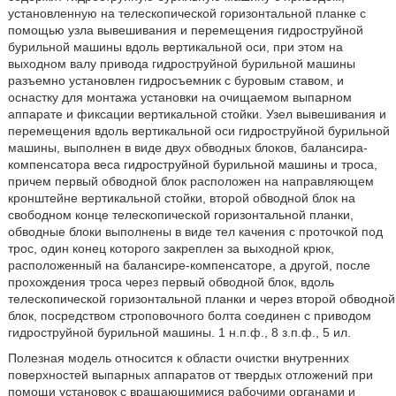
установленную на телескопической горизонтальной планке с
помощью узла вывешивания и перемещения гидроструйной
бурильной машины вдоль вертикальной оси, при этом на
выходном валу привода гидроструйной бурильной машины
разъемно установлен гидросъемник с буровым ставом, и
оснастку для монтажа установки на очищаемом выпарном
аппарате и фиксации вертикальной стойки. Узел вывешивания и
перемещения вдоль вертикальной оси гидроструйной бурильной
машины, выполнен в виде двух обводных блоков, балансира-
компенсатора веса гидроструйной бурильной машины и троса,
причем первый обводной блок расположен на направляющем
кронштейне вертикальной стойки, второй обводной блок на
свободном конце телескопической горизонтальной планки,
обводные блоки выполнены в виде тел качения с проточкой под
трос, один конец которого закреплен за выходной крюк,
расположенный на балансире-компенсаторе, а другой, после
прохождения троса через первый обводной блок, вдоль
телескопической горизонтальной планки и через второй обводной
блок, посредством строповочного болта соединен с приводом
гидроструйной бурильной машины. 1 н.п.ф., 8 з.п.ф., 5 ил.
Полезная модель относится к области очистки внутренних
поверхностей выпарных аппаратов от твердых отложений при
помощи установок с вращающимися рабочими органами и