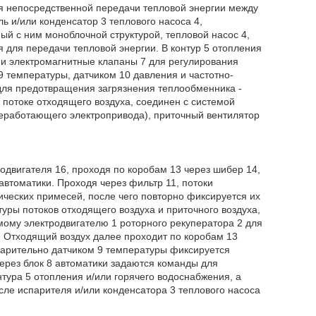
я непосредственной передачи тепловой энергии между
ь и/или конденсатор 3 теплового насоса 4,
ый с ним моноблочной структурой, тепловой насос 4,
 для передачи тепловой энергии. В контур 5 отопления
 и электромагнитные клапаны 7 для регулирования
9 температуры, датчиком 10 давления и частотно-
 для предотвращения загрязнения теплообменника -
 потоке отходящего воздуха, соединен с системой
 неработающего электропривода), приточный вентилятор
одвигателя 16, проходя по коробам 13 через шибер 14,
автоматики. Проходя через фильтр 11, потоки
ческих примесей, после чего повторно фиксируется их
уры потоков отходящего воздуха и приточного воздуха,
мому электродвигателю 1 роторного рекуператора 2 для
 Отходящий воздух далее проходит по коробам 13
дварительно датчиком 9 температуры фиксируется
через блок 8 автоматики задаются команды для
тура 5 отопления и/или горячего водоснабжения, а
ле испарителя и/или конденсатора 3 теплового насоса