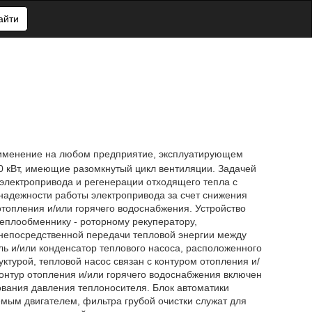
айти
применение на любом предприятие, эксплуатирующем
0 кВт, имеющие разомкнутый цикл вентиляции. Задачей
электропривода и регенерации отходящего тепла с
надежности работы электропривода за счет снижения
отопления и/или горячего водоснабжения. Устройство
еплообменнику - роторному рекуператору,
непосредственной передачи тепловой энергии между
ь и/или конденсатор теплового насоса, расположенного
ктурой, тепловой насос связан с контуром отопления и/
контур отопления и/или горячего водоснабжения включен
ования давления теплоносителя. Блок автоматики
емым двигателем, фильтра грубой очистки служат для