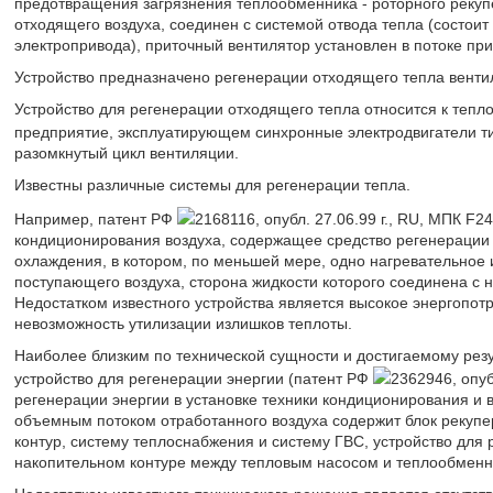
предотвращения загрязнения теплообменника - роторного рекупе
отходящего воздуха, соединен с системой отвода тепла (состои
электропривода), приточный вентилятор установлен в потоке при
Устройство предназначено регенерации отходящего тепла венти
Устройство для регенерации отходящего тепла относится к тепл
предприятие, эксплуатирующем синхронные электродвигатели 
разомкнутый цикл вентиляции.
Известны различные системы для регенерации тепла.
Например, патент РФ
2168116, опубл. 27.06.99 г., RU, МПК F2
кондиционирования воздуха, содержащее средство регенерации 
охлаждения, в котором, по меньшей мере, одно нагревательное 
поступающего воздуха, сторона жидкости которого соединена с
Недостатком известного устройства является высокое энергопотр
невозможность утилизации излишков теплоты.
Наиболее близким по технической сущности и достигаемому резу
устройство для регенерации энергии (патент РФ
2362946, опуб
регенерации энергии в установке техники кондиционирования и 
объемным потоком отработанного воздуха содержит блок рекупе
контур, систему теплоснабжения и систему ГВС, устройство для 
накопительном контуре между тепловым насосом и теплообменни