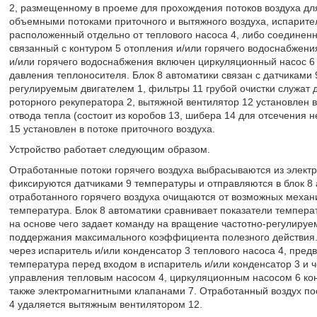
2, размещенному в проеме для прохождения потоков воздуха дл
объемными потоками приточного и вытяжного воздуха, испарител
расположенный отдельно от теплового насоса 4, либо соединенн
связанный с контуром 5 отопления и/или горячего водоснабжения
и/или горячего водоснабжения включен циркуляционный насос 6
давления теплоносителя. Блок 8 автоматики связан с датчиками 
регулируемым двигателем 1, фильтры 11 грубой очистки служат
роторного рекуператора 2, вытяжной вентилятор 12 установлен в
отвода тепла (состоит из коробов 13, шибера 14 для отсечения
15 установлен в потоке приточного воздуха.
Устройство работает следующим образом.
Отработанные потоки горячего воздуха выбрасываются из электр
фиксируются датчиками 9 температуры и отправляются в блок 8 
отработанного горячего воздуха очищаются от возможных механи
температура. Блок 8 автоматики сравнивает показатели температ
на основе чего задает команду на вращение частотно-регулируе
поддержания максимального коэффициента полезного действия.
через испаритель и/или конденсатор 3 теплового насоса 4, пре
температура перед входом в испаритель и/или конденсатор 3 и 
управления тепловым насосом 4, циркуляционным насосом 6 кон
также электромагнитными клапанами 7. Отработанный воздух пос
4 удаляется вытяжным вентилятором 12.