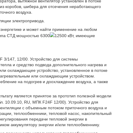
ратора, вытяжной вентилятор установлен в потоке
т из коробов, шибера для отсечения неработающего
точного воздуха.
ляции электропривода.
оэнергетике и может найти применение на любом
типа СТД мощностью 6300
12500 кВт, имеющие
4F 3/147, 12/00. Устройство для системы
тепла и средство подвода дополнительного нагрева и
или охлаждающее устройство, установленное в потоке
 нагревательным или охлаждающим устройством.
ебление на подогрев и доохлаждение воздуха, а также
льтату является принятое за прототип полезной модели
л. 10.09.10, RU, МПК F24F 12/00). Устройство для
вентиляции с объемным потоком приточного воздуха и
рации, теплообменники, тепловой насос, накопительный
регулирования передачи тепловой энергии в
ком аккумулятору энергии и/или теплообменнику.