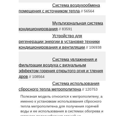
Система воздухообмена
помещения с источником тепла
// 56564
Мультизональная система
кондиционирования
// 83591
Устройство для
регенерации энергии в установке техники
кондиционирования и вентиляции
// 106938
Система увлажнения и
фильтрации воздуха с визуальным
эффектом горения открытого огня и тления
дров
// 108564
Система использования
сбросного тепла метрополитена
// 120753
Полезная модель относится к метрополитену, а
именно к установкам использования сбросного
тепла метрополитена для получения горячей
воды и ее использования в системах обогрева и
горячего водоснабжения зданий на