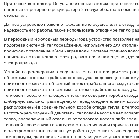
Приточный вентилятор 15, установленный в потоке приточного в
нагретый от роторного рекуператора 2 воздух обратно в помеще
отопления.
Данное устройство позволяет эффективно осуществлять отвод те
надежность его работы, также использовать отводимое тепло ра
В переходный и холодный периоды года устройство позволяет на
подогрева системой теплоснабжения, используя его для отопле
происходит отопление и/или нагрев воды системы горячего вод
происходит отвод тепла от электродвигателя и помещения, где 
электропривода.
Устройство регенерации отходящего тепла вентиляции электроп
объемным потоком отработанного воздуха, содержащее систем
приточного воздуха и объемный поток отработанного воздуха с
приточного воздуха и объемным потоком отработанного воздуха,
тепловой насос, отличающееся тем, что содержит короба отвода
шиберную заслонку, размещенную перед соединительным коробом
расположенный в соединительном коробе отвода тепла, к тепло
частотно-регулируемый двигатель, тепловой насос имеет испари
тепла, расположенный отдельно от теплового насоса либо соеди
тепловой насос связан с контуром отопления и/или горячего во
и электромагнитные клапаны; устройство дополнительно содержи
температуры, давления и частотно-регулируемым двигателем т