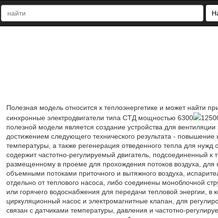
Н
Полезная модель относится к теплоэнергетике и может найти 
синхронные электродвигатели типа СТД мощностью 6300
1250
полезной модели является создание устройства для вентиляции 
достижением следующего технического результата - повышение 
температуры, а также регенерация отведенного тепла для нужд 
содержит частотно-регулируемый двигатель, подсоединенный к т
размещенному в проеме для прохождения потоков воздуха, для 
объемными потоками приточного и вытяжного воздуха, испарител
отдельно от теплового насоса, либо соединены моноблочной стру
или горячего водоснабжения для передачи тепловой энергии, в 
циркуляционный насос и электромагнитные клапан, для регулир
связан с датчиками температуры, давления и частотно-регулиру