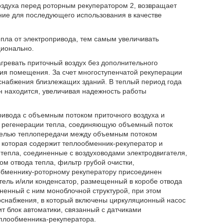
оздуха перед роторным рекуператором 2, возвращает
ние для последующего использования в качестве
пла от электропривода, тем самым увеличивать
ционально.
гревать приточный воздух без дополнительного
ния помещения. За счет многоступенчатой рекуперации
оснабжения близлежащих зданий. В теплый период года
он находится, увеличивая надежность работы
ривода с объемным потоком приточного воздуха и
у регенерации тепла, соединяющую объемный поток
 целью теплопередачи между объемным потоком
 которая содержит теплообменник-рекуператор и
 тепла, соединенные с воздуховодами электродвигателя,
 отвода тепла, фильтр грубой очистки,
обменнику-роторному рекуператору присоединен
тель и/или конденсатор, размещенный в коробе отвода
ненный с ним моноблочной структурой, при этом
доснабжения, в который включены циркуляционный насос
т блок автоматики, связанный с датчиками
еплообменника-рекуператора.