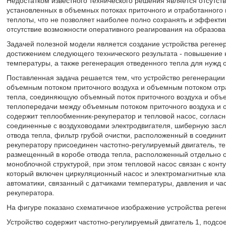
Недостатком известного технического решения является отсутст
установленных в объемных потоках приточного и отработанного
теплоты, что не позволяет наиболее полно сохранять и эффекти
отсутствие возможности оперативного реагирования на образова
Задачей полезной модели является создание устройства регене
достижением следующего технического результата - повышение 
температуры, а также регенерация отведенного тепла для нужд 
Поставленная задача решается тем, что устройство регенерации
объемным потоком приточного воздуха и объемным потоком отр
тепла, соединяющую объемный поток приточного воздуха и объе
теплопередачи между объемным потоком приточного воздуха и о
содержит теплообменник-рекуператор и тепловой насос, согласн
соединенные с воздуховодами электродвигателя, шиберную зас
отвода тепла, фильтр грубой очистки, расположенный в соедини
рекуператору присоединен частотно-регулируемый двигатель, те
размещенный в коробе отвода тепла, расположенный отдельно о
моноблочной структурой, при этом тепловой насос связан с конт
который включен циркуляционный насос и электромагнитные кла
автоматики, связанный с датчиками температуры, давления и ч
рекуператора.
На фигуре показано схематичное изображение устройства реген
Устройство содержит частотно-регулируемый двигатель 1, подсо