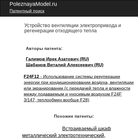
PoleznayaModel.ru
Патентный поиск
Устройство вентиляции электропривода и
регенерации отходящего тепла
Авторы патента:
Галимов Ирек Азатович (RU)
Шабанов Виталий Алексеевич (RU)
F24F12
- Использование системы рекуперации
энергии при кондиционировании воздуха, вентиляции
или экранировании (с передачей тепла и влажности
между подаваемым и уносимым воздухом F24F
3/147; теплообмен вообще F28)
Похожие патенты:
Встраиваемый шкаф
металлический электротехнический,