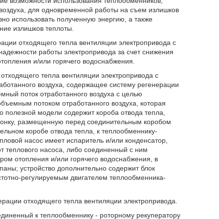
вие возможности использования теплообменников,
 воздуха, для одновременной работы на съем излишков
вно использовать полученную энергию, а также
ние излишков теплоты.
рации отходящего тепла вентиляции электропривода с
надежности работы электропривода за счет снижения
отопления и/или горячего водоснабжения.
 отходящего тепла вентиляции электропривода с
аботанного воздуха, содержащее систему регенерации
мный поток отработанного воздуха с целью
бъемным потоком отработанного воздуха, которая
о полезной модели содержит короба отвода тепла,
лонку, размещенную перед соединительным коробом
тельном коробе отвода тепла, к теплообменнику-
пловой насос имеет испаритель и/или конденсатор,
т теплового насоса, либо соединенный с ним
уром отопления и/или горячего водоснабжения, в
паны; устройство дополнительно содержит блок
астотно-регулируемым двигателем теплообменника-
ерации отходящего тепла вентиляции электропривода.
единенный к теплообменнику - роторному рекуператору