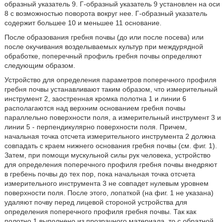
образный указатель 9. Г-образный указатель 9 установлен на оси
8 с возможностью поворота вокруг нее. Г-образный указатель
содержит большее 10 и меньшее 11 основание.
После образования гребня почвы (до или после посева) или
после окучивания возделываемых культур при междурядной
обработке, поперечный профиль гребня почвы определяют
следующим образом.
Устройство для определения параметров поперечного профиля
гребня почвы устанавливают таким образом, что измерительный
инструмент 2, заостренная кромка полотна 1 и линии 6
располагаются над верхним основанием гребня почвы
параллельно поверхности поля, а измерительный инструмент 3 и
линии 5 - перпендикулярно поверхности поля. Причем,
начальная точка отсчета измерительного инструмента 2 должна
совпадать с краем нижнего основания гребня почвы (см. фиг. 1).
Затем, при помощи мускульной силы рук человека, устройство
для определения поперечного профиля гребня почвы внедряют
в гребень почвы до тех пор, пока начальная точка отсчета
измерительного инструмента 3 не совпадет нулевым уровнем
поверхности поля. После этого, лопаткой (на фиг. 1 не указана)
удаляют почву перед лицевой стороной устройства для
определения поперечного профиля гребня почвы. Так как
полотно 1 выполнено из прозрачного материала, то с обратной