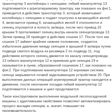
транспортер 3 контейнеры с сеянцами, гибкий манипулятор 13
подтягивается к агрегатируемому трактору, как показано на фиг.1,
приводится в действие транспортер 3, который захватывает
контейнеры с сеянцами и подает поштучно в качающийся желоб
4, включается привод 6, качающийся желоб 4 отклоняется и
сеянец опускается в полость затвора, после чего привод 10
крышки 9 проталкивает сеянец внутрь канала сеянцепровода 13.
Затем привод 18 приводит в действие сошник 17. После того как
сошник 17 займет крайнее нижнее положение, создается
избыточное давление между сеянцем и крышкой 9 затвора путем
подвода сжатого воздуха из ресивера 2 по подводу 11, под
действием которого сеянец движется по каналу сеянцепровода
13 гибкого манипулятора 12 в приемник для сеянцев 19 и
оказывается в лунке, образованной сошником 17, как показано на
фиг.2. При подтягивании манипулятора 12 корневая система
сеянца закрывается почвой заделывающим устройством 20. При
выполнении данных операций агрегируемый трактор находится в
движении, после окончания посадки гибкий манипулятор 12
подтягивается к машине и цикл продолжается.
Такое конструктивное выполнение модульной лесопосадочной
машины с адаптивными свойствами позволяет автоматизировать
процесс высадки сеянцев, а, значит, повышает ее
производительность.