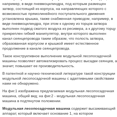
например, в виде пневмоцилиндра, под которым размещен
затвор, состоящий из корпуса, на направляющих которого с
возможностью прямолинейного поступательного движения
установлена крышка, также снабженная приводом, например, в
виде пневмоцилиндра, при этом к одному из торцов затвора
выполнен подвод сжатого воздуха из ресивера, а к другому торцу
прикреплен гибкий манипулятор, внутри которого выполнен
канал сеянцепровода таким образом, что полость затвора,
образованная корпусом и крышкой имеет естественное
продолжение в канале сеянцепровода.
Такое конструктивное выполнение модульной лесопосадочной
машины позволяет автоматизировать процесс высадки сеянцев, а
значит, повышает ее производительность.
В патентной и научно-технической литературе такой конструкции
модульной лесопосадочной машины с адаптивными свойствами
нами не обнаружено.
На фиг.1 изображена предлагаемая модульная лесопосадочная
машина, общий вид; на фиг.2 - модульная лесопосадочная
машина в подтянутом положении.
Модульная лесопосадочная машина
содержит высаживающий
аппарат, который включает основание 1, на котором