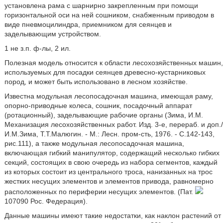
установлена рама с шарнирно закрепленным при помощи
горизонтальной оси на ней сошником, снабженным приводом в
виде пневмоцилиндра, приемником для сеянцев и
заделывающим устройством.
1 не з.п. ф-лы, 2 ил.
Полезная модель относится к области лесохозяйственных машин,
используемых для посадки сеянцев древесно-кустарниковых
пород, и может быть использовано в лесном хозяйстве.
Известна модульная лесопосадочная машина, имеющая раму,
опорно-приводные колеса, сошник, посадочный аппарат
(ротационный), заделывающие рабочие органы (Зима, И.М.
Механизация лесохозяйственных работ. Изд. 3-е, перераб. и доп./
И.М.Зима, Т.Т.Малюгин. - М.: Лесн. пром-сть, 1976. - С.142-143,
рис.111), а также модульная лесопосадочная машина,
включающая гибкий манипулятор, содержащий несколько гибких
секций, состоящих в свою очередь из набора сегментов, каждый
из которых состоит из центрального троса, нанизанных на трос
жестких несущих элементов и элементов привода, равномерно
расположенных по периферии несущих элементов. (Пат.
107090 Рос. Федерация).
Данные машины имеют такие недостатки, как наклон растений от