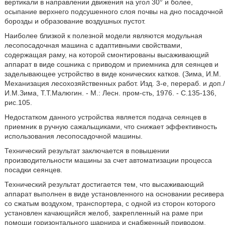
вертикали в направлении движения на угол 30° и более,
осыпание верхнего подсушенного слоя почвы на дно посадочной
борозды и образование воздушных пустот.
Наиболее близкой к полезной модели являются модульная
лесопосадочная машина с адаптивными свойствами,
содержащая раму, на которой смонтированы высаживающий
аппарат в виде сошника с приводом и приемника для сеянцев и
заделывающее устройство в виде конических катков. (Зима, И.М.
Механизация лесохозяйственных работ. Изд. 3-е, перераб. и доп./
И.М.Зима, Т.Т.Малюгин. - М.: Лесн. пром-сть, 1976. - С.135-136,
рис.105.
Недостатком данного устройства является подача сеянцев в
приемник в ручную сажальщиками, что снижает эффективность
использования лесопосадочной машины.
Технический результат заключается в повышении
производительности машины за счет автоматизации процесса
посадки сеянцев.
Технический результат достигается тем, что высаживающий
аппарат выполнен в виде установленного на основании ресивера
со сжатым воздухом, транспортера, с одной из сторон которого
установлен качающийся желоб, закрепленный на раме при
помощи горизонтального шарнира и снабженный приводом,