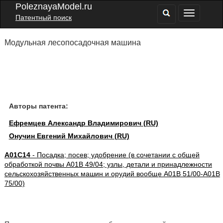
PoleznayaModel.ru
Патентный поиск
Модульная лесопосадочная машина
Авторы патента:
Ефремцев Александр Владимирович (RU)
Онучин Евгений Михайлович (RU)
A01C14
- Посадка; посев; удобрение (в сочетании с общей
обработкой почвы A01B 49/04; узлы, детали и принадлежности
сельскохозяйственных машин и орудий вообще A01B 51/00-A01B
75/00)