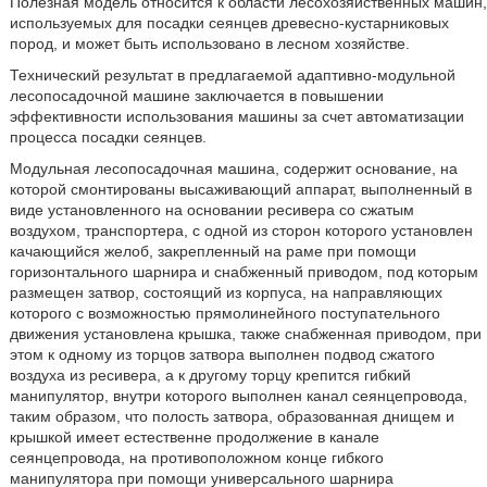
Полезная модель относится к области лесохозяйственных машин,
используемых для посадки сеянцев древесно-кустарниковых
пород, и может быть использовано в лесном хозяйстве.
Технический результат в предлагаемой адаптивно-модульной
лесопосадочной машине заключается в повышении
эффективности использования машины за счет автоматизации
процесса посадки сеянцев.
Модульная лесопосадочная машина, содержит основание, на
которой смонтированы высаживающий аппарат, выполненный в
виде установленного на основании ресивера со сжатым
воздухом, транспортера, с одной из сторон которого установлен
качающийся желоб, закрепленный на раме при помощи
горизонтального шарнира и снабженный приводом, под которым
размещен затвор, состоящий из корпуса, на направляющих
которого с возможностью прямолинейного поступательного
движения установлена крышка, также снабженная приводом, при
этом к одному из торцов затвора выполнен подвод сжатого
воздуха из ресивера, а к другому торцу крепится гибкий
манипулятор, внутри которого выполнен канал сеянцепровода,
таким образом, что полость затвора, образованная днищем и
крышкой имеет естественне продолжение в канале
сеянцепровода, на противоположном конце гибкого
манипулятора при помощи универсального шарнира