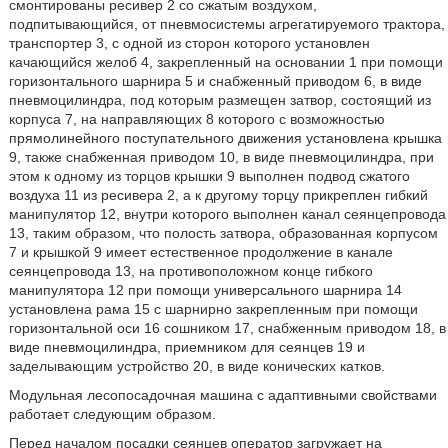
смонтированы ресивер 2 со сжатым воздухом,
подпитывающийся, от пневмосистемы агрегатируемого трактора,
транспортер 3, с одной из сторон которого установлен
качающийся желоб 4, закрепленный на основании 1 при помощи
горизонтального шарнира 5 и снабженный приводом 6, в виде
пневмоцилиндра, под которым размещен затвор, состоящий из
корпуса 7, на направляющих 8 которого с возможностью
прямолинейного поступательного движения установлена крышка
9, также снабженная приводом 10, в виде пневмоцилиндра, при
этом к одному из торцов крышки 9 выполнен подвод сжатого
воздуха 11 из ресивера 2, а к другому торцу прикреплен гибкий
манипулятор 12, внутри которого выполнен канал сеянцепровода
13, таким образом, что полость затвора, образованная корпусом
7 и крышкой 9 имеет естественное продолжение в канале
сеянцепровода 13, на противоположном конце гибкого
манипулятора 12 при помощи универсального шарнира 14
установлена рама 15 с шарнирно закрепленным при помощи
горизонтальной оси 16 сошником 17, снабженным приводом 18, в
виде пневмоцилиндра, приемником для сеянцев 19 и
заделывающим устройство 20, в виде конических катков.
Модульная лесопосадочная машина с адаптивными свойствами
работает следующим образом.
Перед началом посадки сеянцев оператор загружает на