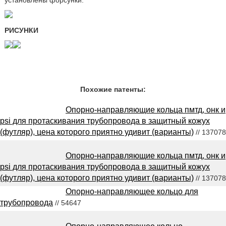
установлены форсунки.
РИСУНКИ
Похожие патенты:
Опорно-направляющие кольца пмтд, онк и
psi для протаскивания трубопровода в защитный кожух
(футляр), цена которого приятно удивит (варианты)
// 137078
Опорно-направляющие кольца пмтд, онк и
psi для протаскивания трубопровода в защитный кожух
(футляр), цена которого приятно удивит (варианты)
// 137078
Опорно-направляющее кольцо для
трубопровода
// 54647