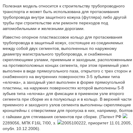
Полезная модель относится к строительству трубопроводного
транспорта и может быть использована для протаскивания
трубопровода внутри защитного кожуха (футляра) либо другой
трубы при строительстве или ремонте переходов под
автомобильными и железными дорогами.
Известно опорное пластмассовое кольцо для протаскивания
трубопровода в защитный кожух, состоящее из соединяемых
между собой двух сегментов, выполненных по наружному
диаметру магистрального трубопровода, и снабженных
скрепляющими узлами, приемным и заходным, расположенными
на противоположных концах сегмента, при этом приемный узел
выполнен в виде прямоугольного паза, открытого с трех сторон и
снабженного на внутренних поверхностях 3-5 зубьями типа
«елочка», а заходный узел выполнен в форме прямоугольной
пластины, на наружних поверхностях которой выполнены 5-8
зубьев типа «елочка» для фиксации в приемном узле второго
сегмента при сборке их в полукольцо и в кольцо. В верхней части
приемного и заходного узлов сегмента выполнены скрепляющие
кронштейны с отверстиями для пропуска в них, например, болтов
с гайками для стягивания сегментов при сборке. (Патент РФ
2289056, МПК F16L 7/00, з.
2005100222, приоритет 11.01.2005,
опубл. 10.12.2006).