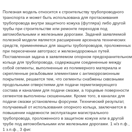
Полезная модель относится к строительству трубопроводного
транспорта и может быть использована для протаскивания
трубопровода внутри защитного кожуха (футляра) либо другой
трубы при строительстве или ремонте переходов под
автомобильными и железными дорогами. Задачей заявляемой
полезной модели является расширение арсенала технических
средств, применяемых для защиты трубопроводов, проложенных
при пересечении автотрасс и железнодорожных путей.
Поставленная задача в заявляемом опорном предохранительном
кольце для трубопровода, содержащем соединенные между
собой сегменты, выполненные из полимерного материала и
скрепленные резьбовыми элементами с антикоррозионным
покрытием, решается тем, что сегменты снабжены сквозными
продольными отверстиями для подачи герметизирующего
состава и каналами для подачи смазки, а торцевые поверхности
сегментов выполнены скошенными. Кроме того, в каналах для
подачи смазки установлены форсунки. Технический результат,
получаемый от использования опорного кольца, заключается в
повышении надежности эксплуатации магистрального
трубопровода, проложенного в защитном кожухе или в другой
трубе под автомобильными или железными дорогами. 1 н/з п.ф.,
1 з.п.ф., 3 фиг.