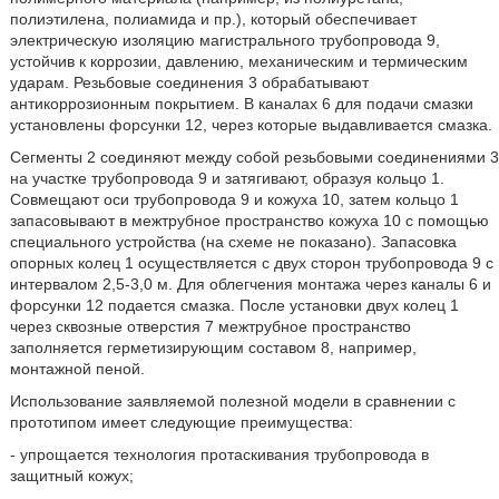
полиэтилена, полиамида и пр.), который обеспечивает
электрическую изоляцию магистрального трубопровода 9,
устойчив к коррозии, давлению, механическим и термическим
ударам. Резьбовые соединения 3 обрабатывают
антикоррозионным покрытием. В каналах 6 для подачи смазки
установлены форсунки 12, через которые выдавливается смазка.
Сегменты 2 соединяют между собой резьбовыми соединениями 3
на участке трубопровода 9 и затягивают, образуя кольцо 1.
Совмещают оси трубопровода 9 и кожуха 10, затем кольцо 1
запасовывают в межтрубное пространство кожуха 10 с помощью
специального устройства (на схеме не показано). Запасовка
опорных колец 1 осуществляется с двух сторон трубопровода 9 с
интервалом 2,5-3,0 м. Для облегчения монтажа через каналы 6 и
форсунки 12 подается смазка. После установки двух колец 1
через сквозные отверстия 7 межтрубное пространство
заполняется герметизирующим составом 8, например,
монтажной пеной.
Использование заявляемой полезной модели в сравнении с
прототипом имеет следующие преимущества:
- упрощается технология протаскивания трубопровода в
защитный кожух;