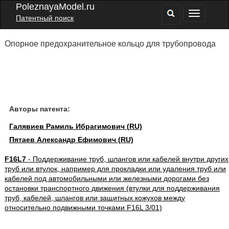
PoleznayaModel.ru
Патентный поиск
Опорное предохранительное кольцо для трубопровода
Авторы патента:
Галявиев Рамиль Ибрагимович (RU)
Пятаев Александр Ефимович (RU)
F16L7
- Поддерживание труб, шлангов или кабелей внутри других
труб или втулок, например для прокладки или удаления труб или
кабелей под автомобильными или железными дорогами без
остановки транспортного движения (втулки для поддерживания
труб, кабелей, шлангов или защитных кожухов между
относительно подвижными точками F16L 3/01)