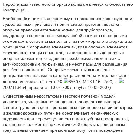
Недостатком известного опорного кольца является сложность его
конструкции.
Наиболее близким к заявляемому по назначению и совокупности
существенных признаков и принятым за прототип является
опорное предохранительное кольцо для трубопровода,
содержащее соединенные между собой сегменты с опорными
элементами, сегменты выполнены из полимерного материала за
одно целое с опорными элементами, края опорных элементов
скругленные, концы сегментов, выполненные в виде половин
опорных элементов, соединены резьбовыми элементами с
антикоррозионным покрытием, и имеют пазы для размещения
резьбовых элементов. Опорные элементы выполнены с
центральными пазами, в которых расположена металлическая
ленточная стяжка. (Патент РФ
65607, МПК F16L 7/00, з.
2007113454, приоритет 10.04.2007, опубл. 10.08.2007)
Существенным недостатком известной полезной модели
является то, что применение данного опорного кольца при
защите трубопроводов, проложенных при пересечении автотрасс
и железнодорожных путей не обеспечивает механическую
надежность при перемещении его в межтрубном пространстве,
т.к. опорные элементы призматической формы с поперечным
треугольным сечением при монтаже могут быть повреждены.