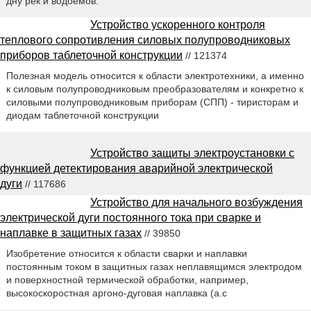
дну рек и водоемов.
Устройство ускоренного контроля
теплового сопротивления силовых полупроводниковых
приборов таблеточной конструкции
// 121374
Полезная модель относится к области электротехники, а именно
к силовым полупроводниковым преобразователям и конкретно к
силовыми полупроводниковым приборам (СПП) - тиристорам и
диодам таблеточной конструкции
Устройство защиты электроустановки с
функцией детектирования аварийной электрической
дуги
// 117686
Устройство для начального возбуждения
электрической дуги постоянного тока при сварке и
наплавке в защитных газах
// 39850
Изобретение относится к области сварки и наплавки
постоянным током в защитных газах неплавящимся электродом
и поверхностной термической обработки, например,
высокоскоростная аргоно-дуговая наплавка (а.с