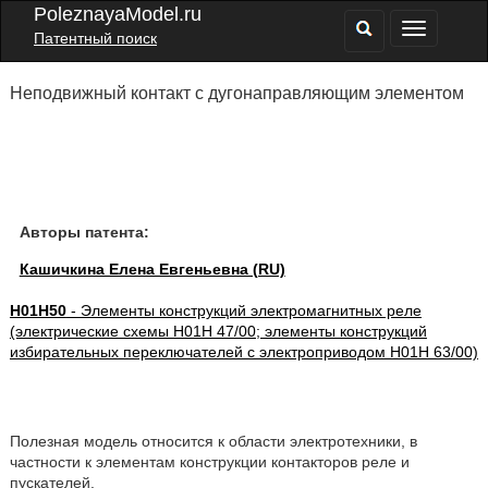
PoleznayaModel.ru
Патентный поиск
Неподвижный контакт с дугонаправляющим элементом
Авторы патента:
Кашичкина Елена Евгеньевна (RU)
H01H50
- Элементы конструкций электромагнитных реле
(электрические схемы H01H 47/00; элементы конструкций
избирательных переключателей с электроприводом H01H 63/00)
Полезная модель относится к области электротехники, в
частности к элементам конструкции контакторов реле и
пускателей.