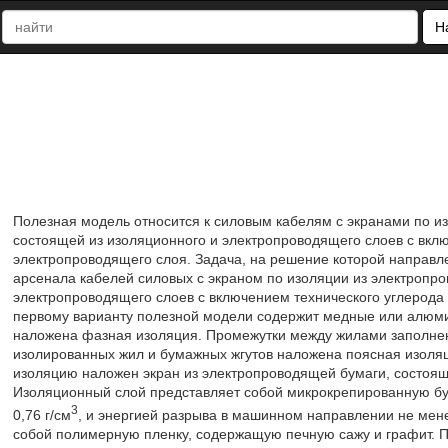
Н
Полезная модель относится к силовым кабелям с экранами по и
состоящей из изоляционного и электропроводящего слоев с вкл
электропроводящего слоя. Задача, на решение которой направл
арсенала кабелей силовых с экраном по изоляции из электропр
электропроводящего слоев с включением технического углерода
первому варианту полезной модели содержит медные или алюм
наложена фазная изоляция. Промежутки между жилами заполне
изолированных жил и бумажных жгутов наложена поясная изоляц
изоляцию наложен экран из электропроводящей бумаги, состоящ
Изоляционный слой представляет собой микрокрепированную б
3
0,76 г/см
, и энергией разрыва в машинном направлении не мен
собой полимерную пленку, содержащую печную сажу и графит. П