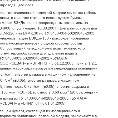
состоящей из изоляционного и электропроводящего
опроводящего слоя.
риантов заявленной полезной модели является кабель
ном, в качестве которого используется бумага
я марки БЭКДм с электропроводным покрытием на
 9/00, опубликовано 10.08.2007). Бумагой-основой для
БКМ-120 или БКМ-130 по ТУ 5433-004-50289046-2003
еллюлозы, а для БЭКДм-150 - микрокрепированная
бумагу-основу нанесен с одной стороны состав
3, состоящий из водной эмульсии технического
ергнут термообработке для удаления воды и
 ТУ 5433-003-50289046-2002 «БУМАГА
«СЕВАН» и «ВНИИ КП» с 01.12.2003, пункты 1.2.1
казанных марок характеризуется следующими основными
3
5 г/см
, энергия разрыва в машинном направлении не
3
0 г/см
(±0,05), энергия разрыва в машинном
3
), плотность 0,75 г/см
(±0,05), энергия разрыва в
3
150 мкм (+10, -6), плотность 0,68 г/см
(±0,05), энергия
я взяты из ТУ 5433-004-50289046-2003 «БУМАГА-
ВАН» и «ВНИИ КП» с 01.04.2005).
одящей бумаги, состоящей из изоляционного и
варианта заявленной полезной модели, заключаются в