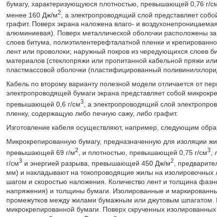
бумагу, характеризующуюся плотностью, превышающей 0,76 г/с
2
менее 160 Дж/м
, а электропроводящий слой представляет соб
графит. Поверх экрана наложена влаго- и воздухонепроницаема
алюминиевая). Поверх металлической оболочки расположены за
слоев битума, полиэтилентерефталатной пленки и крепированной
лент или проволоки; наружный покров из чередующихся слоев б
материалов (стеклопряжи или пропитанной кабельной пряжи или
пластмассовой оболочки (пластифицированный поливинилхлорид
Кабель по второму варианту полезной модели отличается от пер
электропроводящей бумаги экрана представляет собой микрокр
3
превышающей 0,6 г/см
, а электропроводящий слой электропро
пленку, содержащую либо печную сажу, либо графит.
Изготовление кабеля осуществляют, например, следующим обра
Микрокрепированную бумагу, предназначенную для изоляции жи
2
3
превышающей 69 г/м
, и плотностью, превышающей 0,75 г/см
,
3
2
г/см
и энергией разрыва, превышающей 450 Дж/м
, предварите
мм) и накладывают на токопроводящие жилы на изолировочных
шагом и скоростью наложения. Количество лент и толщина фазно
напряжения) и толщины бумаги. Изолированные и маркированны
промежутков между жилами бумажным или джутовым шпагатом. Б
микрокрепированной бумаги. Поверх скрученных изолированных