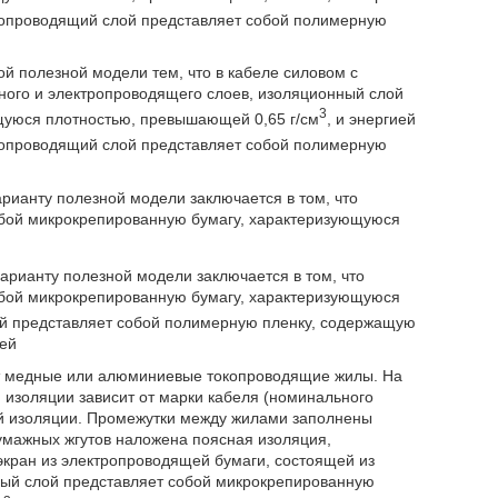
тропроводящий слой представляет собой полимерную
ой полезной модели тем, что в кабеле силовом с
ного и электропроводящего слоев, изоляционный слой
3
щуюся плотностью, превышающей 0,65 г/см
, и энергией
тропроводящий слой представляет собой полимерную
рианту полезной модели заключается в том, что
бой микрокрепированную бумагу, характеризующуюся
арианту полезной модели заключается в том, что
бой микрокрепированную бумагу, характеризующуюся
ой представляет собой полимерную пленку, содержащую
ей
ит медные или алюминиевые токопроводящие жилы. На
 изоляции зависит от марки кабеля (номинального
ой изоляции. Промежутки между жилами заполнены
умажных жгутов наложена поясная изоляция,
кран из электропроводящей бумаги, состоящей из
ный слой представляет собой микрокрепированную