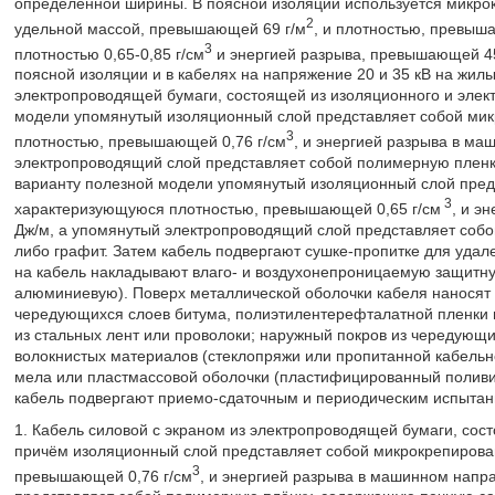
определенной ширины. В поясной изоляции используется микро
2
удельной массой, превышающей 69 г/м
, и плотностью, превыш
3
плотностью 0,65-0,85 г/см
и энергией разрыва, превышающей 4
поясной изоляции и в кабелях на напряжение 20 и 35 кВ на жил
электропроводящей бумаги, состоящей из изоляционного и элек
модели упомянутый изоляционный слой представляет собой ми
3
плотностью, превышающей 0,76 г/см
, и энергией разрыва в м
электропроводящий слой представляет собой полимерную пленк
варианту полезной модели упомянутый изоляционный слой пред
3
характеризующуюся плотностью, превышающей 0,65 г/см
, и э
Дж/м, а упомянутый электропроводящий слой представляет соб
либо графит. Затем кабель подвергают сушке-пропитке для удале
на кабель накладывают влаго- и воздухонепроницаемую защитну
алюминиевую). Поверх металлической оболочки кабеля наносят 
чередующихся слоев битума, полиэтилентерефталатной пленки и
из стальных лент или проволоки; наружный покров из чередующ
волокнистых материалов (стеклопряжи или пропитанной кабельн
мела или пластмассовой оболочки (пластифицированный поливи
кабель подвергают приемо-сдаточным и периодическим испытан
1. Кабель силовой с экраном из электропроводящей бумаги, сос
причём изоляционный слой представляет собой микрокрепирова
3
превышающей 0,76 г/см
, и энергией разрыва в машинном напр