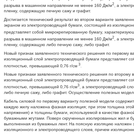
2
разрыва в машинном направлении не менее 160 Дж/м
, а элек
пленку, содержащую печную сажу и графит.
Достигается технический результат во втором варианте заявленн
экраном из электропроводящей бумаги, состоящей из изоляцион
представляет собой микрокрепированную бумагу, характеризую
2
разрыва в машинном направлении не менее 160 Дж/м
, а элек
пленку, содержащую либо печную сажу, либо графит.
Новый признак заявленного технического решения по первому ва
изоляционный слой электропроводящей бумаги представляет со
3
плотностью, превышающей 0,76 г/см
.
Новые признаки заявленного технического решения по второму в
изоляционный слой электропроводящей бумаги представляет со
3
плотностью, превышающей 0,76 г/см
, а электропроводящий сл
либо печную сажу, либо графит. Осуществление полезных модел
Кабель силовой по первому варианту полезной модели содерж
каждую жилу наложена фазная изоляция; при этом толщина этой
напряжения) и толщины бумаги, используемой в качестве фазн
бумажными жгутами. Поверх скрученных изолированных жил и б
выполненная из бумажных лент. На поясную изоляцию наложен э
изоляционного и электропроводящего слоев, причем изоляцион