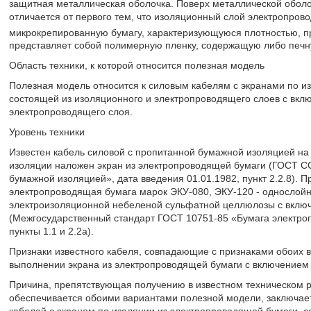
защитная металлическая оболочка. Поверх металлической обол
отличается от первого тем, что изоляционный слой электропров
микрокрепированную бумагу, характеризующуюся плотностью, п
представляет собой полимерную пленку, содержащую либо печную
Область техники, к которой относится полезная модель
Полезная модель относится к силовым кабелям с экранами по и
состоящей из изоляционного и электропроводящего слоев с вкл
электропроводящего слоя.
Уровень техники
Известен кабель силовой с пропитанной бумажной изоляцией на 
изоляции наложен экран из электропроводящей бумаги (ГОСТ С
бумажной изоляцией», дата введения 01.01.1982, пункт 2.2.8). 
электропроводящая бумага марок ЭКУ-080, ЭКУ-120 - однослойн
электроизоляционной небеленой сульфатной целлюлозы с включ
(Межгосударственный стандарт ГОСТ 10751-85 «Бумага электроп
пункты 1.1 и 2.2а).
Признаки известного кабеля, совпадающие с признаками обоих 
выполнении экрана из электропроводящей бумаги с включением 
Причина, препятствующая получению в известном техническом р
обеспечивается обоими вариантами полезной модели, заключает