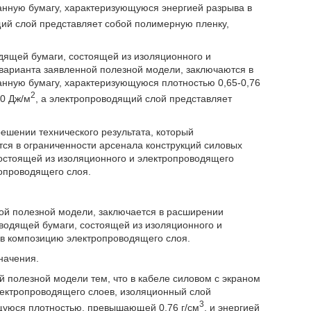
анную бумагу, характеризующуюся энергией разрыва в
щий слой представляет собой полимерную пленку,
одящей бумаги, состоящей из изоляционного и
варианта заявленной полезной модели, заключаются в
анную бумагу, характеризующуюся плотностью 0,65-0,76
2
0 Дж/м
, а электропроводящий слой представляет
ешении технического результата, который
ся в ограниченности арсенала конструкций силовых
состоящей из изоляционного и электропроводящего
опроводящего слоя.
ой полезной модели, заключается в расширении
оводящей бумаги, состоящей из изоляционного и
 в композицию электропроводящего слоя.
начения.
й полезной модели тем, что в кабеле силовом с экраном
лектропроводящего слоев, изоляционный слой
3
щуюся плотностью, превышающей 0,76 г/см
, и энергией