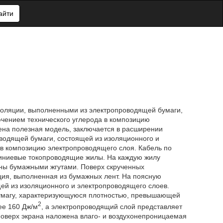
айти
золяции, выполненными из электропроводящей бумаги,
ючением технического углерода в композицию
ена полезная модель, заключается в расширении
оводящей бумаги, состоящей из изоляционного и
 в композицию электропроводящего слоя. Кабель по
иниевые токопроводящие жилы. На каждую жилу
ны бумажными жгутами. Поверх скрученных
ия, выполненная из бумажных лент. На поясную
ей из изоляционного и электропроводящего слоев.
умагу, характеризующуюся плотностью, превышающей
2
ее 160 Дж/м
, а электропроводящий слой представляет
оверх экрана наложена влаго- и воздухонепроницаемая