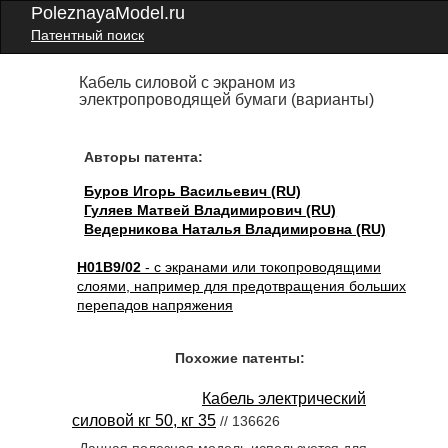
PoleznayaModel.ru
Патентный поиск
Кабель силовой с экраном из
электропроводящей бумаги (варианты)
Авторы патента:
Буров Игорь Васильевич (RU)
Гуляев Матвей Владимирович (RU)
Ведерникова Наталья Владимировна (RU)
H01B9/02
- с экранами или токопроводящими
слоями, например для предотвращения больших
перепадов напряжения
Похожие патенты:
Кабель электрический
силовой кг 50, кг 35
// 136626
Данная полезная модель используется для