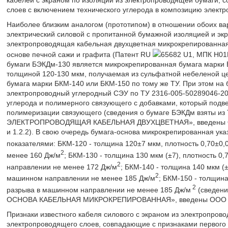
кабелей с экраном по изоляции из электропроводящей бумаги, 
слоев с включением технического углерода в композицию электр
Наиболее близким аналогом (прототипом) в отношении обоих ва
электрический силовой с пропитанной бумажной изоляцией и экра
электропроводящая кабельная двухцветная микрокрепированна
основе печной сажи и графита (Патент RU
65682 U1, МПК H01B
бумаги БЭКДм-130 является микрокрепированная бумага марки 
толщиной 120-130 мкм, получаемая из сульфатной небеленой ц
бумага марки БКМ-140 или БКМ-150 по тому же ТУ. При этом на 
электропроводный углеродный СЭУ по ТУ 2316-005-50289046-200
углерода и полимерного связующего с добавками, который подв
полимеризации связующего (сведения о бумаге БЭКДм взяты из
ЭЛЕКТРОПРОВОДЯЩАЯ КАБЕЛЬНАЯ ДВУХЦВЕТНАЯ», введены ООО 
и 1.2.2). В свою очередь бумага-основа микрокрепированная у
показателями: БКМ-120 - толщина 120±7 мкм, плотность 0,70±0,0
2
менее 160 Дж/м
; БКМ-130 - толщина 130 мкм (±7), плотность 0,7
2
направлении не менее 172 Дж/м
; БКМ-140 - толщина 140 мкм (±8
2
машинном направлении не менее 185 Дж/м
; БКМ-150 - толщина 
2
разрыва в машинном направлении не менее 185 Дж/м
(сведени
ОСНОВА КАБЕЛЬНАЯ МИКРОКРЕПИРОВАННАЯ», введены ООО «СЕ
Признаки известного кабеля силового с экраном из электропров
электропроводящего слоев, совпадающие с признаками первого 