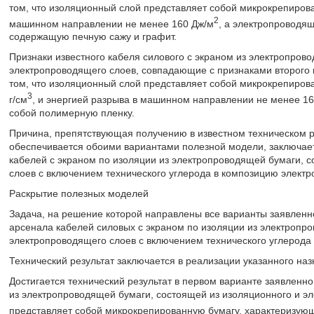
том, что изоляционный слой представляет собой микрокрепиров
2
машинном направлении не менее 160 Дж/м
, а электропроводя
содержащую печную сажу и графит.
Признаки известного кабеля силового с экраном из электропров
электропроводящего слоев, совпадающие с признаками второго 
том, что изоляционный слой представляет собой микрокрепиров
3
г/см
, и энергией разрыва в машинном направлении не менее 16
собой полимерную пленку.
Причина, препятствующая получению в известном техническом р
обеспечивается обоими вариантами полезной модели, заключает
кабелей с экраном по изоляции из электропроводящей бумаги, 
слоев с включением технического углерода в композицию электр
Раскрытие полезных моделей
Задача, на решение которой направлены все варианты заявленн
арсенала кабелей силовых с экраном по изоляции из электропр
электропроводящего слоев с включением технического углерода
Технический результат заключается в реализации указанного наз
Достигается технический результат в первом варианте заявленно
из электропроводящей бумаги, состоящей из изоляционного и э
представляет собой микрокрепированную бумагу, характеризую