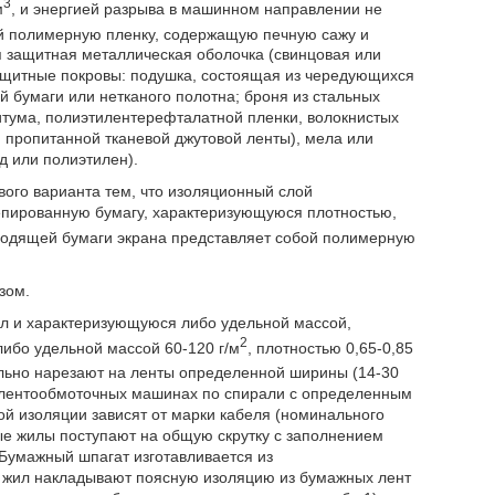
3
м
, и энергией разрыва в машинном направлении не
ой полимерную пленку, содержащую печную сажу и
я защитная металлическая оболочка (свинцовая или
щитные покровы: подушка, состоящая из чередующихся
 бумаги или нетканого полотна; броня из стальных
итума, полиэтилентерефталатной пленки, волокнистых
 пропитанной тканевой джутовой ленты), мела или
 или полиэтилен).
вого варианта тем, что изоляционный слой
епированную бумагу, характеризующуюся плотностью,
водящей бумаги экрана представляет собой полимерную
зом.
л и характеризующуюся либо удельной массой,
2
 либо удельной массой 60-120 г/м
, плотностью 0,65-0,85
льно нарезают на ленты определенной ширины (14-30
 лентообмоточных машинах по спирали с определенным
й изоляции зависят от марки кабеля (номинального
е жилы поступают на общую скрутку с заполнением
умажный шпагат изготавливается из
 жил накладывают поясную изоляцию из бумажных лент