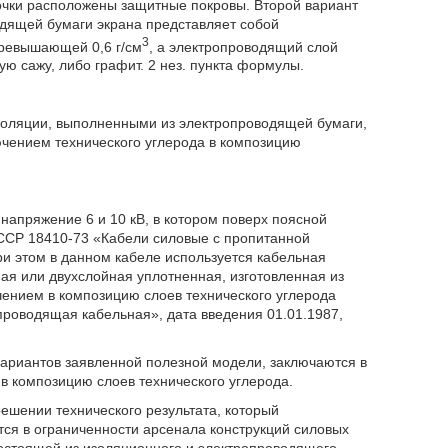
очки расположены защитные покровы. Второй вариант
одящей бумаги экрана представляет собой
3
ревышающей 0,6 г/см
, а электропроводящий слой
 сажу, либо графит. 2 нез. пункта формулы.
золяции, выполненными из электропроводящей бумаги,
ючением технического углерода в композицию
напряжение 6 и 10 кВ, в котором поверх поясной
ССР 18410-73 «Кабели силовые с пропитанной
При этом в данном кабеле используется кабельная
ая или двухслойная уплотненная, изготовленная из
ением в композицию слоев технического углерода
роводящая кабельная», дата введения 01.01.1987,
вариантов заявленной полезной модели, заключаются в
в композицию слоев технического углерода.
ешении технического результата, который
ся в ограниченности арсенала конструкций силовых