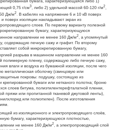
крепированная бумага, характеризующаяся либо 1)
3
2
ающей 0,75 г/см
, либо 2) удельной массой 60-120 г/м
,
2
50 Дж/м
. В кабелях на напряжение 6 и 10 кВ поверх
ы и поверх изоляции накладывают экран из
тропроводящего слоев. По первому варианту полезной
крокрепированную бумагу, характеризующуюся
2
ашинном направлении не менее 160 Дж/м
, а упомянутый
у, содержащую печную сажу и графит. По второму
ставляет собой микрокрепированную бумагу,
нергией разрыва в машинном направлении не менее 160
ой полимерную пленку, содержащую либо печную сажу,
ния влаги и воздуха из бумажной изоляции, после чего
ю металлическая оболочку (свинцовую или
защитные покровы: подушку, состоящую из
 крепированной бумаги или нетканого полотна; броню
ихся слоев битума, полиэтилентерефталатной пленки,
ой пряжи или пропитанной тканевой джутовой ленты),
нилхлорид или полиэтилен). После изготовления
иям.
тоящей из изоляционного и электропроводящего слоёв,
нную бумагу, характеризующуюся плотностью,
2
авлении не менее 160 Дж/м
, а электропроводящий слой