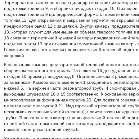
Термореактор выполнен в виде цилиндра и состоит из камеры в
подготовки топлива 9, и сборника твердых отходов 10. В заявле
подготовки топлива 9 цилиндрической формы с герметичной кры
топлива 11. Для открывания и закрывания герметичной крышки к
предусмотрен рычаг 12 с защелкой. Внутри камеры предварител
13, которая служит для уменьшения объема твердого топлива в 
13 связана с герметичной крышкой камеры предварительной теп
подъема плиты 13 при открывании герметичной крышки камеры п
Герметичная крышка камеры предварительной тепловой подготов
защелкой.
К основанию камеры предварительной тепловой подготовки топл
сборником инертного материала 15 с люком 16 для удаления ине
отходов 10 примкнут воздуховод 8. Под колосником 2 размещена 
запальником. Камера воспламенения 1 соединена с резонаторной
нижней 5. На верхней части резонаторной трубы 4 смонтирован
выходным штуцерами 18 и 19 соответственно. К основанию верх
многосопловая диффузионная горелка 20. Для поджига горелки 
имеется окно с заглушкой 21. Над горелкой в резонаторной труб
нескольких составных частей (пластин), причем зазор между пл
трубы 23 расположен в камере предварительной тепловой подгот
от нижней части герметичной крышки камеры предварительной теп
нижней части резонаторной трубы 5.
Устройство для сжигания твердого топлива в пульсирующе