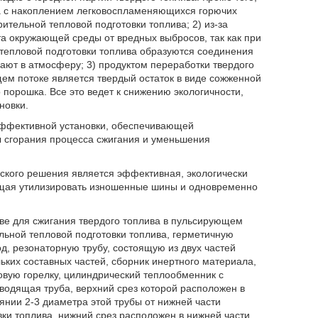
на с накоплением легковоспламеняющихся горючих
тельной тепловой подготовки топлива; 2) из-за
та окружающей среды от вредных выбросов, так как при
 тепловой подготовки топлива образуются соединения
ают в атмосферу; 3) продуктом переработки твердого
щем потоке является твердый остаток в виде сожженной
 порошка. Все это ведет к снижению экологичности,
новки.
эффективной установки, обеспечивающей
ы сгорания процесса сжигания и уменьшения
еского решения является эффективная, экологически
яющая утилизировать изношенные шины и одновременно
стве для сжигания твердого топлива в пульсирующем
ьной тепловой подготовки топлива, герметичную
д, резонаторную трубу, состоящую из двух частей
льких составных частей, сборник инертного материала,
овую горелку, цилиндрический теплообменник с
тводящая труба, верхний срез которой расположен в
янии 2-3 диаметра этой трубы от нижней части
ки топлива, нижний срез расположен в нижней части