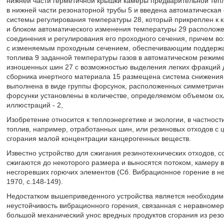
нижней части герметичной крышки камеры предварительной тепл
в нижней части резонаторной трубы 5 и введена автоматическая
системы регулирования температуры 28, который прикреплен к к
и блоком автоматического изменения температуры 29 расположе
соединения и регулирования его проходного сечения, причем во
с изменяемым проходным сечением, обеспечивающим поддержан
топлива 9 заданной температуры газов в автоматическом режиме
изношенных шин 27 с возможностью выделения легких фракций д
сборника инертного материала 15 размещена система снижения 
выполнена в виде группы форсунок, расположенных симметрично
форсунки установлены в количестве, определяемом объемом охл
иллюстраций - 2,
Изобретение относится к теплоэнергетике и экологии, в частнос
топлив, например, отработанных шин, или резиновых отходов с 
сгорания малой концентрации канцерогенных веществ.
Известно устройство для сжигания резинотехнических отходов, 
сжигаются до некоторого размера и выносятся потоком, камеру 
несгоревших горючих элементов (Сб. Вибрационное горение в нек
1970, с.148-149).
Недостатком вышеприведенного устройства является необходим
неустойчивость вибрационного горения, связанная с неравноме
большой механический унос вредных продуктов сгорания из рез