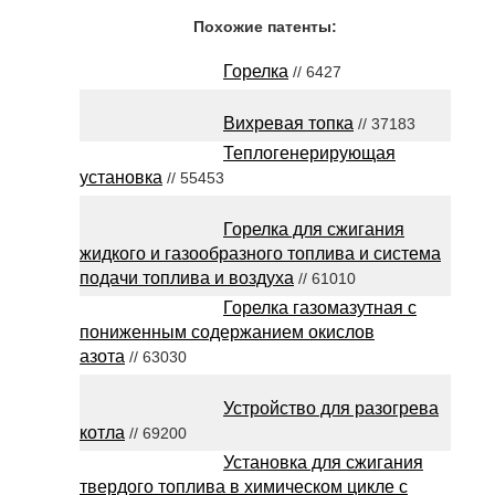
Похожие патенты:
Горелка
// 6427
Вихревая топка
// 37183
Теплогенерирующая
установка
// 55453
Горелка для сжигания
жидкого и газообразного топлива и система
подачи топлива и воздуха
// 61010
Горелка газомазутная с
пониженным содержанием окислов
азота
// 63030
Устройство для разогрева
котла
// 69200
Установка для сжигания
твердого топлива в химическом цикле с