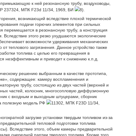
 примыкающую к ней резонансную трубу, воздуховоды,
Р 237324, МПК F23d 11/34, 1969, БИ
8).
о горения, возникающий вследствие плохой термической
улирования подачи горючих элементов при сильных
я перемещается в резонансную трубу, а конструкция
. Вследствие этого резко ухудшаются экологические
обеспечивает возможности удерживания механических
от теплового загрязнения. Данное устройство также
аботки топлива с целью его превращения в
тся неэффективным и приводит к снижению к.п.д.
ическому решению выбранным в качестве прототипа,
оке», содержащее: камеру воспламенения и
наторную трубу, состоящую из двух частей (верхней и
авных частей, колосник, многосопловую диффузионную
нник с входным и выходным штуцерами, сборник
 на полезную модель РФ
11302, МПК F23D 11/34,
огократной загрузке установки твердым топливом из-за
 предварительной тепловой подготовки топлива
сы). Вследствие этого, объем камеры предварительной
ладке очередной партии твердого топлива. Кроме того,