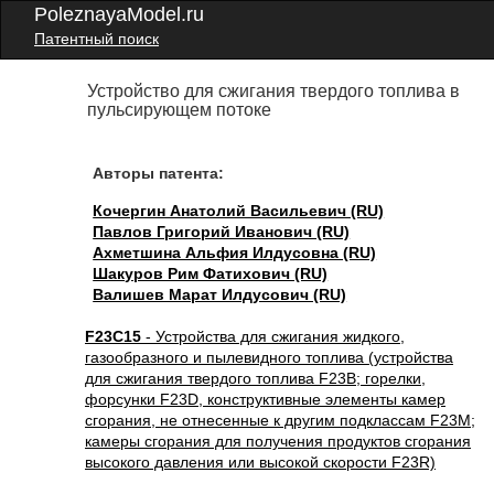
PoleznayaModel.ru
Патентный поиск
Устройство для сжигания твердого топлива в
пульсирующем потоке
Авторы патента:
Кочергин Анатолий Васильевич (RU)
Павлов Григорий Иванович (RU)
Ахметшина Альфия Илдусовна (RU)
Шакуров Рим Фатихович (RU)
Валишев Марат Илдусович (RU)
F23C15
- Устройства для сжигания жидкого,
газообразного и пылевидного топлива (устройства
для сжигания твердого топлива F23B; горелки,
форсунки F23D, конструктивные элементы камер
сгорания, не отнесенные к другим подклассам F23M;
камеры сгорания для получения продуктов сгорания
высокого давления или высокой скорости F23R)