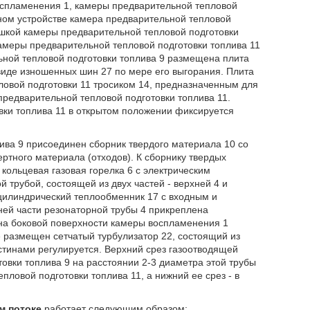
оспламенения 1, камеры предварительной тепловой
нном устройстве камера предварительной тепловой
шкой камеры предварительной тепловой подготовки
амеры предварительной тепловой подготовки топлива 11
ьной тепловой подготовки топлива 9 размещена плита
виде изношенных шин 27 по мере его выгорания. Плита
ловой подготовки 11 тросиком 14, предназначенным для
редварительной тепловой подготовки топлива 11.
ки топлива 11 в открытом положении фиксируется
ива 9 присоединен сборник твердого материала 10 со
ртного материала (отходов). К сборнику твердых
кольцевая газовая горелка 6 с электрическим
 трубой, состоящей из двух частей - верхней 4 и
 цилиндрический теплообменник 17 с входным и
ней части резонаторной трубы 4 прикреплена
на боковой поверхности камеры воспламенения 1
е размещен сетчатый турбулизатор 22, состоящий из
астинами регулируется. Верхний срез газоотводящей
овки топлива 9 на расстоянии 2-3 диаметра этой трубы
ловой подготовки топлива 11, а нижний ее срез - в
м потоке
работает следующим образом: