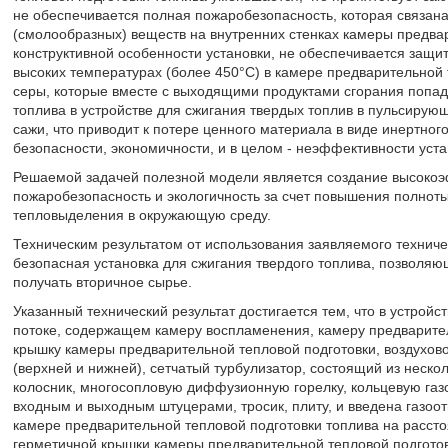
не обеспечивается полная пожаробезопасность, которая связа
(смолообразных) веществ на внутренних стенках камеры предвари
конструктивной особенности установки, не обеспечивается защи
высоких температурах (более 450°С) в камере предварительной
серы, которые вместе с выходящими продуктами сгорания попад
топлива в устройстве для сжигания твердых топлив в пульсирую
сажи, что приводит к потере ценного материала в виде инертного
безопасности, экономичности, и в целом - неэффективности уста
Решаемой задачей полезной модели является создание высоко
пожаробезопасность и экологичность за счет повышения полнот
тепловыделения в окружающую среду.
Техническим результатом от использования заявляемого технич
безопасная установка для сжигания твердого топлива, позвол
получать вторичное сырье.
Указанный технический результат достигается тем, что в устрой
потоке, содержащем камеру воспламенения, камеру предварител
крышку камеры предварительной тепловой подготовки, воздухово
(верхней и нижней), сетчатый турбулизатор, состоящий из неско
колосник, многосопловую диффузионную горелку, кольцевую газ
входным и выходным штуцерами, тросик, плиту, и введена газоо
камере предварительной тепловой подготовки топлива на рассто
герметичной крышки камеры предварительной тепловой подготов