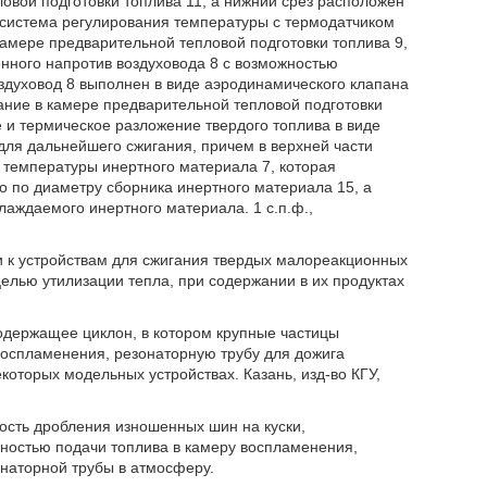
овой подготовки топлива 11, а нижний срез расположен
 система регулирования температуры с термодатчиком
амере предварительной тепловой подготовки топлива 9,
нного напротив воздуховода 8 с возможностью
здуховод 8 выполнен в виде аэродинамического клапана
ие в камере предварительной тепловой подготовки
 и термическое разложение твердого топлива в виде
ля дальнейшего сжигания, причем в верхней части
температуры инертного материала 7, которая
 по диаметру сборника инертного материала 15, а
аждаемого инертного материала. 1 с.п.ф.,
ти к устройствам для сжигания твердых малореакционных
целью утилизации тепла, при содержании в их продуктах
содержащее циклон, в котором крупные частицы
воспламенения, резонаторную трубу для дожига
оторых модельных устройствах. Казань, изд-во КГУ,
ость дробления изношенных шин на куски,
рностью подачи топлива в камеру воспламенения,
онаторной трубы в атмосферу.