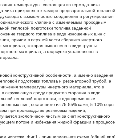
ования температуры, состоящая из термодатчика
атчика прикреплен к камере предварительной тепловой
оздуховода с возможностью соединения и регулирования
эродинамического клапана с изменяемым проходным
ной тепловой подготовки топлива заданной
ложение твердого топлива в виде изношенных шин с
ния, причем в верхней части сборника инертного
 материала, которая выполнена в виде группы
ертного материала, а форсунки установлены в
атериала.
новой конструктивной особенности, а именно введения
пловой подготовки топлива и резонаторной трубой, а
снижения температуры инертного материала, что в
 в окружающую среду продуктов сгорания в виде
льной тепловой подготовки, с одновременным
ношенных шин, состоящего из 75-85% сажи, 5-10% серы
ем при производстве резиновых изделий,
учается экологически чистым за счет конструктивного
ирующем потоке и избежания жидкой фракции в процессе
им чертежи: фиг.1 - принципиальная схема (общий вид)