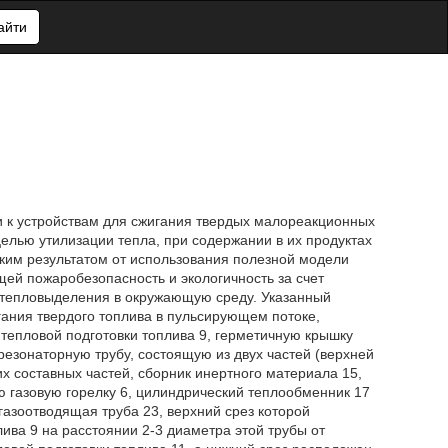
айти
ти к устройствам для сжигания твердых малореакционных
целью утилизации тепла, при содержании в их продуктах
ким результатом от использования полезной модели
ей пожаробезопасность и экологичность за счет
 тепловыделения в окружающую среду. Указанный
игания твердого топлива в пульсирующем потоке,
епловой подготовки топлива 9, герметичную крышку
резонаторную трубу, состоящую из двух частей (верхней
их составных частей, сборник инертного материала 15,
 газовую горелку 6, цилиндрический теплообменник 17
газоотводящая труба 23, верхний срез которой
ива 9 на расстоянии 2-3 диаметра этой трубы от