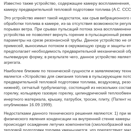
Известно также устройство, содержащее камеру воспламенения,
камеру предварительной тепловой подготовки топлива (А.С. ССС
Это устройство имеет такой недостаток, как срыв вибрационног
обработки топлива в камере, из-за отсутствия возможности рег
порывах ветра. При срывах пульсаций потока зона воспламенени
устройства не позволяет вернуть горение в пульсационный режим
параметры на срезе резонансной трубы. Данное устройство не 
примесей, выносимых потоком в окружающую среду и защиты его 
предполагает необходимость предварительной механической обр
пылевидную форму, в результате чего, данное устройство являе
агрегата.
Наиболее близким по технической сущности и заявляемому техн
является «Устройство для сжигания топлив в пульсирующем пот
предварительной тепловой подготовки топлива, воздуховод, резо
нижней), сетчатый турбулизатор, состоящий из нескольких сост
горелку, кольцевую газовую горелку, цилиндрический теплообме
инертного материала, крышку, патрубок, тросик, плиту, (Патент
опубликован 16.09.1999).
Недостатками данного технического решения являются: 1) при мн
физического явления конденсации на внутренней стенке камеры
происходит осаждение летучих компонентов (смолообразной мас
тепловой подготовки топлива уменьшается, что препятствует зак