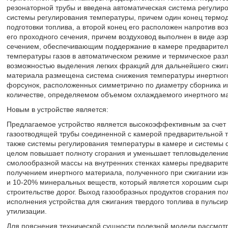
резонаторной трубы и введена автоматическая система регулир
системы регулирования температуры, причем один конец термод
подготовки топлива, а второй конец его расположен напротив в
его проходного сечения, причем воздуховод выполнен в виде а
сечением, обеспечивающим поддержание в камере предваритель
температуры газов в автоматическом режиме и термическое раз
возможностью выделения легких фракций для дальнейшего сжига
материала размещена система снижения температуры инертного
форсунок, расположенных симметрично по диаметру сборника ин
количестве, определяемом объемом охлаждаемого инертного м
Новым в устройстве является:
Предлагаемое устройство является высокоэффективным за счет 
газоотводящей трубы соединенной с камерой предварительной те
также системы регулирования температуры в камере и системы 
целом повышает полноту сгорания и уменьшает тепловыделение
смолообразной массы на внутренних стенках камеры предварите
получением инертного материала, полученного при сжигании из
и 10-20% минеральных веществ, который является хорошим сырь
строительстве дорог. Выход газообразных продуктов сгорания пол
исполнения устройства для сжигания твердого топлива в пульс
утилизации.
Для пояснения технической сущности полезной модели рассмотр