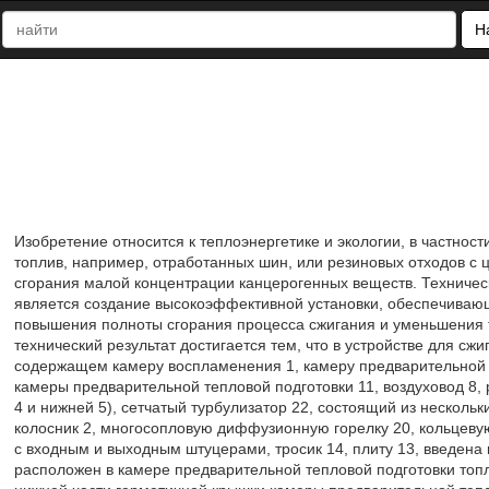
Н
Изобретение относится к теплоэнергетике и экологии, в частнос
топлив, например, отработанных шин, или резиновых отходов с 
сгорания малой концентрации канцерогенных веществ. Техничес
является создание высокоэффективной установки, обеспечивающ
повышения полноты сгорания процесса сжигания и уменьшения
технический результат достигается тем, что в устройстве для сж
содержащем камеру воспламенения 1, камеру предварительной т
камеры предварительной тепловой подготовки 11, воздуховод 8, 
4 и нижней 5), сетчатый турбулизатор 22, состоящий из нескольк
колосник 2, многосопловую диффузионную горелку 20, кольцевую
с входным и выходным штуцерами, тросик 14, плиту 13, введена 
расположен в камере предварительной тепловой подготовки топл