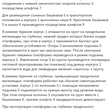
соединения с нижней оконечностью опорной колонны 3
посредством штифтов 7.
Для размещения съемных башмаков 5 в транспортном
положении в корпусе 1 выполнены ниши 8. Крепление башмаков
5 в нишах 6 производится посредством штифтов 9.
В режиме бурения корпус 1 опирается на грунт на предельном
мелководье на глубинах, нижний предел которых близок осадке
платформы, при этом в корпус 1 принимается балласт для
обеспечения устойчивости. Опоры 3 механизмом подъема 5
залавливаются в грунт как закольные сваи. После окончания
бурения скважины платформа переводится в режим подъема
корпуса 1. Извлечение опор 3 из грунта производится поочередно
системой грунторазмыва (не показана) под днище корпуса 1
нагнетается вода для ликвидации явления «присоса» к грунту.
В режиме бурения на глубинах, превышающих предельное
мелководье, платформа работает как обычная самоподъемная
установка, корпус 1 по колоннам 3 с помощью механизмов
подъема 5 поднимается на нужную высоту над уровнем воды.
При этом опорные колонны 3 опускаются на грунт вместе с
башмаками 6, причем штифты 9 предварительно демонтируют.
При эксплуатации платформы на глубинах предельного