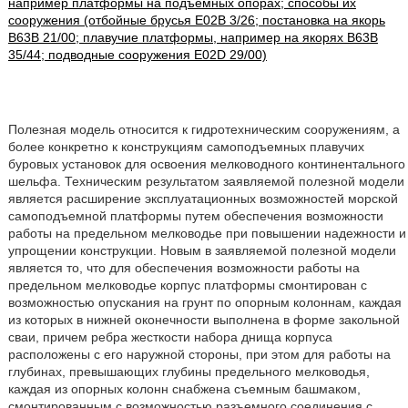
например платформы на подъемных опорах; способы их
сооружения (отбойные брусья E02B 3/26; постановка на якорь
B63B 21/00; плавучие платформы, например на якорях B63B
35/44; подводные сооружения E02D 29/00)
Полезная модель относится к гидротехническим сооружениям, а
более конкретно к конструкциям самоподъемных плавучих
буровых установок для освоения мелководного континентального
шельфа. Техническим результатом заявляемой полезной модели
является расширение эксплуатационных возможностей морской
самоподъемной платформы путем обеспечения возможности
работы на предельном мелководье при повышении надежности и
упрощении конструкции. Новым в заявляемой полезной модели
является то, что для обеспечения возможности работы на
предельном мелководье корпус платформы смонтирован с
возможностью опускания на грунт по опорным колоннам, каждая
из которых в нижней оконечности выполнена в форме закольной
сваи, причем ребра жесткости набора днища корпуса
расположены с его наружной стороны, при этом для работы на
глубинах, превышающих глубины предельного мелководья,
каждая из опорных колонн снабжена съемным башмаком,
смонтированным с возможностью разъемного соединения с